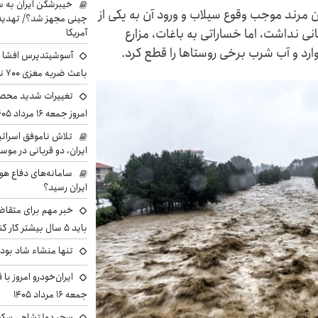
خیبرشکن ایران به س
مرند موجب وقوع سیلاب و ورود آن به یکی از
چینی مجهز شد؟/ تهدید 
 نداشت، اما خساراتی به باغات، مزارع
آمریکا
وارد و آب شرب برخی روستاها را قطع کرد.
آسوشیتدپرس افشا ک
باعث ضربه مغزی ۷۰۰ نظامی آمریکایی شد
تغییرات شدید محصو
امروز جمعه ۱۶ مرداد ۱۴۰۵ را ببینند
تلاش ناموفق اسرائی
ایران، دو قربانی در موس
سامانه‌های دفاع هو
ایران رسید؟
خبر مهم برای متقاض
باید ۵ سال بیشتر کار کنند
تنها منشاء شاد بو
ایران‌خودرو امروز با
جمعه ۱۶ مرداد ۱۴۰۵
سحر دولتشاهی سکو