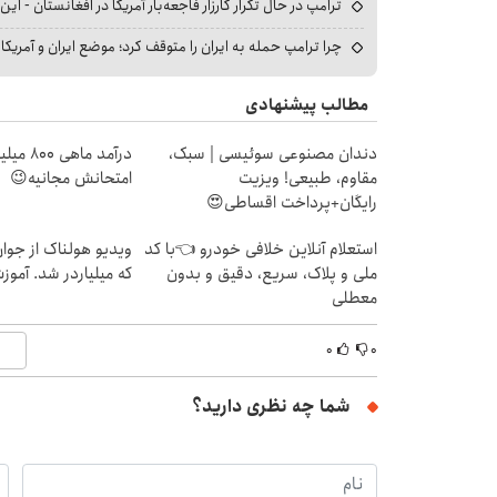
ترامپ در حال تکرار کارزار فاجعه‌بار آمریکا در افغانستان - این 
چرا ترامپ حمله به ایران را متوقف کرد؛ موضع ایران و آمریک
مطالب پیشنهادی
دندان مصنوعی سوئیسی | سبک،
درآمد ما
مقاوم، طبیعی! ویزیت
امتحانش مجانیه😉
رایگان+پرداخت اقساطی😍
استعلام آنلاین خلافی خودرو 👈با کد
ویدیو هولناک از جوا
ملی و پلاک، سریع، دقیق و بدون
که میلیاردر شد. آموز
معطلی
۰
۰
شما چه نظری دارید؟