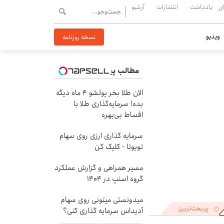
ی
یادداشت
انتشارات
آرشیو
ویدیو
نسخه روزنامه
مطالب پیشنهادی
الان طلا بخر پولشو 4 ماه دیگه
بده! سرمایه‌گذاری طلا با
اقساط بی‌بهره
سرمایه گذاری ارزی روی سهام
تویوتا - کلیک کن
مسیر همراهی و گزارش عملکرد
گروه اسنپ در ۱۴۰۴
میدونستی میتونی روی سهام
پربحث‌ترین
آدیداس سرمایه گذاری کنی؟