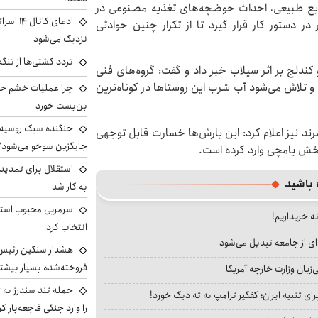
منابع طبیعی، احداث حوضچه‌های تغذیه مصنوعی در
ادعای کا
ر دستور کار قرار گیرد تا از تکرار چنین حوادثی
نزدیک می‌شود
تردد کشتی‌ها از تنگ
ندلج بر اثر سیلاب خبر داد و گفت: گروه‌های فنی
تلاش می‌شود آب شرب این روستاها در کوتاه‌ترین
چرا عملیات خشم حما
بن‌بست خورد
جنگنده سبک روسیه 
ند نیز اعلام کرد: این بارش‌ها خسارت قابل توجهی
جایگزین سوخو می‌شود؟
بخش یامچی وارد کرده است.
استقلال برای تمدید ق
 باشید
به کار شد
سرمربی محبوب استقل
نه خریداریم!
انتخاب کرد
ای از جامعه تبدیل می‌شود
هشدار سنگین رئیس ا
فروخته‌شده بسیار بیشتر
بان وزارت خارجه آمریکا
حمله تند سندرز به ت
ای تنبیه ایران؛ کفگیر ترامپ به ته دیگ خورد!
را وارد جنگی فاجعه‌بار کر