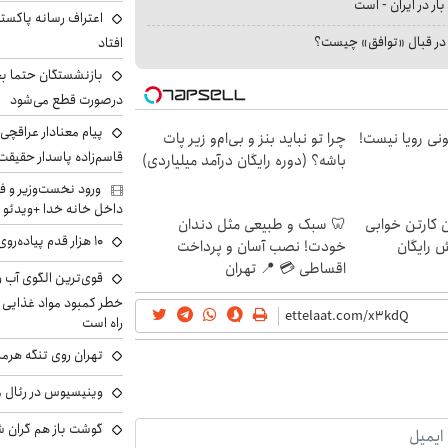
بار در ایران - است
اعتراف رسانه پاکستان
ا در قبال «توافق» چیست؟
افتاد
بازنشستگان حتما بخ
درصورت قطع می‌شود
پیام معنادار عراقچی د
هی 800 میلیونی رویا نیست!
چرا تو نباید بنز و بی‌ام‌و زیر پات
قاسم‌زاده پاسدار حقیقت
باشه؟ (دوره رایگان درآمد میلیاردی)
ورود نخست‌وزیر و ف
داخل خانه خدا +ویدئو
ن کارتن خوابی
🦷 سبک و طبیعی مثل دندان
۱۰ هزار قدم پیاده‌روی در روز فقط یک تخیل بود؟
ش رایگان
خودت! نصب آسان و پرداخت
اقساطی 💳 📍 تهران
خطر کمبود مواد غذایی و 
راه است
تهران روی تنگه هرمز
وینیسیوس در رئال م
گوشت باز هم گران شد