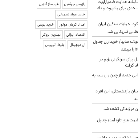
امانه هدایت ضدپارازیت
بازرسی جرثقیل
فرم ساز آنلاین
جدی برای پاتریوت و تاد
خرید مواد شیمیایی
رد: حملات سنگین ایران
امداد کرمان موتور
خرید یوسی
اقتصاد ایرانی
بهترین بروکر
لات سایپا/ خریداران جدول
ارز دیجیتال
بلیط اتوبوس
ل برای سرنگونی رژیم در
اد گرفت
ایی جدید از چین و روسیه به
یان بازنشستگی: این افراد
دن در زندگی کشف شد
 قیمت‌های تازه آمد/ جدول
ت را شکست: بد برداشت