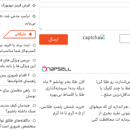
فرش قرمز نیویورک زی
ترامپ مدعی شد: جنگ
می‌یابد
بازرگانی
ارسال
ثبت برند یا خرید برن
کسب‌وکار شما مناسب‌ت
بررسی ویژگی های فن
این ویژگی ها را باید بلد
۷ اقدام ضروری پس 
راهنمای خانواده‌ها
‌اندازت رو طلا کن!
الان طلا بخر پولشو 4 ماه
ط با چند کلیک با
دیگه بده! سرمایه‌گذاری
راهی مطمئن برای ح
اقل‌ترین مبلغ...
طلا با اقساط بی‌بهره
نوسان
چیدمان کیف مدرسه؛
 هر اندازه ای که میخوای
خرید شمش پلمپ طلاسی،
سبک داشته باشیم؟
تونی نقره بخری از
از ۰.۵ گرم تا ۱۰ گرم
مایه ات محافظت کنی
ناگفته‌های طلاق توا
متخصص ضروری است؟