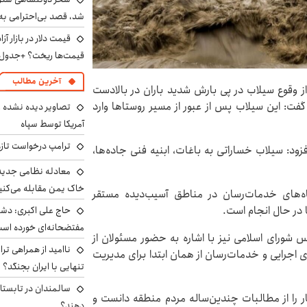
شد، قصد بی‌احترامی به 
قیمت‌ها ریخت؟ +جدول
آخرین مطالب
از وقوع سیلاب در پی بارش شدید باران در بالادست
فت: این سیلاب پس از عبور از مسیر روستاها وارد
تصاویر دیده نشده ا
آمریکا توسط سپاه
ترامپ درخواست تازه 
زود: سیلاب خساراتی به باغات، ابنیه فنی جاده‌ها،
معادله نظامی جدید 
خاک یمن مقابله می‌کنی
اه‌های خدمات‌رسان در مناطق آسیب‌دیده مستقر
 در حال انجام است.
حاج علی اکبری: دش
مفتضحانه‌ای خورده اس
س شورای اسلامی نیز با اشاره به حضور مسئولان از
ناامید از همراهی ترا
اجرایی و خدمات‌رسان از همان ابتدا برای مدیریت
تنهایی با ایران بجنگد؟
سالمندان در تابستا
ر را از مطالبات چندین‌ساله مردم منطقه دانست و
دهند؟