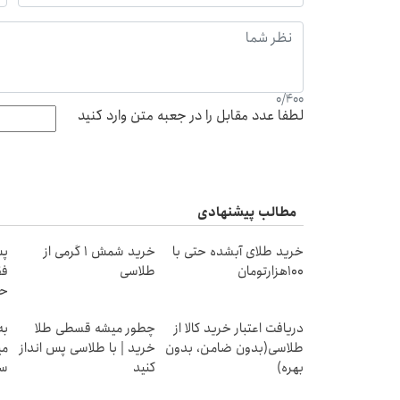
0
/
400
لطفا عدد مقابل را در جعبه متن وارد کنید
مطالب پیشنهادی
خرید طلای آبشده حتی با
خرید شمش 1 گرمی از
پس
۱۰۰هزارتومان
طلاسی
فق
حد
دریافت اعتبار خرید کالا از
چطور میشه قسطی طلا
به
طلاسی(بدون ضامن، بدون
خرید | با طلاسی پس انداز
می
بهره)
کنید
سر