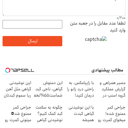
0
/
400
لطفا عدد مقابل را در جعبه متن
وارد کنید
ارسال
مطالب پیشنهادی
مسیر همراهی و
با زاپیامکس، به
این دمنوش
این نوشیدنی
گزارش عملکرد
راحتی درد زانو را
گیاهی، ناجی کبد
گیاهی مثل آهن
گروه اسنپ در
درمان کنید!
شماست55%تخفیف
ربا سموم کبدتان
۱۴۰۴
را نابود می کند
جراحی کمر
با این نوشیدنی
چگونه به سلامت
جراحی کمر
ممنوع شده!
گیاهی کبدت
کبد کمک کنیم؟
ممنوع شد⛔
میخوای کمرت رو
همیشه
نوشیدنی گیاهی
میتونی کمرت رو
در منزل درمان
پرقدرته55%تخفیف
سم زدای کبد
در منزل درمان