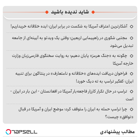
شاید ندیده باشید
آشکارترین اعتراف آمریکا به شکست در برابر ایران؛ ایده خلاقانه خریداریم!
مجتبی شکوری در راهپیمایی اربعین؛ وقتی یک ویدئو به آیینه‌ای از جامعه
تبدیل می‌شود
چگونه به «جنگ هرمز» پایان دهیم؛ به روایت سخنگوی فارسی‌زبان وزارت
خارجه آمریکا
فراخوان دریافت ایده‌های «خلاقانه و نامتعارف» در پنتاگون برای تنبیه
ایران؛ کفگیر ترامپ به ته دیگ خورد!
ترامپ در حال تکرار کارزار فاجعه‌بار آمریکا در افغانستان - این بار در ایران -
است
چرا ترامپ حمله به ایران را متوقف کرد؛ موضع ایران و آمریکا در قبال
«توافق» چیست؟
مطالب پیشنهادی