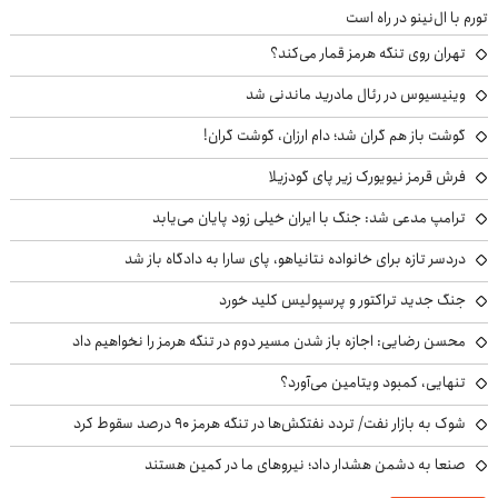
تورم با ال‌نینو در راه است
تهران روی تنگه هرمز قمار می‌کند؟
وینیسیوس در رئال مادرید ماندنی شد
گوشت باز هم گران شد؛ دام ارزان، گوشت گران!
فرش قرمز نیویورک زیر پای گودزیلا
ترامپ مدعی شد: جنگ با ایران خیلی زود پایان می‌یابد
دردسر تازه برای خانواده نتانیاهو، پای سارا به دادگاه باز شد
جنگ جدید تراکتور و پرسپولیس کلید خورد
محسن رضایی: اجازه باز شدن مسیر دوم در تنگه هرمز را نخواهیم داد
تنهایی، کمبود ویتامین می‌آورد؟
شوک به بازار نفت/ تردد نفتکش‌ها در تنگه هرمز ۹۰ درصد سقوط کرد
صنعا به دشمن هشدار داد؛ نیروهای ما در کمین هستند