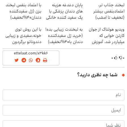
لبخند جذاب تر،
پایان دغدغه هزینه
با اعتماد بنفس لبخند
اعتمادبنفس بیشتر
های دندان پزشکی با
بزن (ژل سفیدکننده
(تخفیف تا امشب)
پک سفید کننده خانگی
دندان40%تخفیف)
ویدیو هولناک از جوان
به لبخندت زیبایی بده!
با این روش توی
کارتن خوابی که
(خرید ژل سفیدکننده
خونه،سفیدی و زیبایی
میلیاردر شد. آموزش
دندان با40%تخفیف)
دندوناتو برگردون
رایگان
(40%off)
۰
۰
شما چه نظری دارید؟