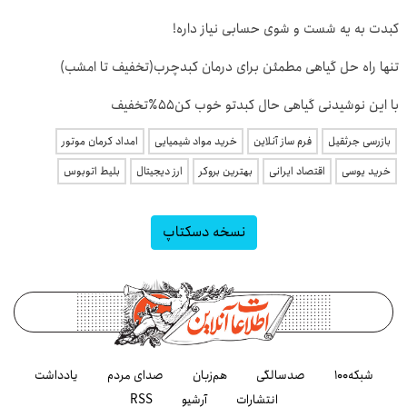
کبدت به یه شست و شوی حسابی نیاز داره!
تنها راه حل گیاهی مطمئن برای درمان کبدچرب(تخفیف تا امشب)
با این نوشیدنی گیاهی حال کبدتو خوب کن۵۵٪تخفیف
بازرسی جرثقیل
فرم ساز آنلاین
خرید مواد شیمیایی
امداد کرمان موتور
خرید یوسی
اقتصاد ایرانی
بهترین بروکر
ارز دیجیتال
بلیط اتوبوس
نسخه دسکتاپ
شبکه۱۰۰
صدسالگی
هم‌زبان
صدای مردم
یادداشت
انتشارات
آرشیو
RSS