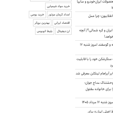
ولات ایران‌خودرو و سایپا
خرید مواد شیمیایی
امداد کرمان موتور
خرید یوسی
انقلابیون؛ چرا عمل
اقتصاد ایرانی
بهترین بروکر
یران و کره شمالی؟/ آنچه
ارز دیجیتال
بلیط اتوبوس
خواهد!
قیمت گوشت گوساله و گوسفند امروز شنبه ۱۷
نگرشکن خود را با قابلیت
رد
بر آبراهام لینکلن معرفی شد
وحشتناک مداح جوان؛
 برای خانواده مقتول
ه ۱۷ مرداد ۱۴۰۵
اصلی ایران» برای