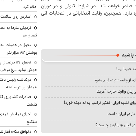
 صادر خواهد شد. در شرایط کنونی و در دوران
اعلام کرد
ارد. همچنین، رقابت انتخاباتی در انتخابات آتی
استرس روی سلامت ب
نزدیکی مارها به مح
گرمای هوا
تحول در خدمات تخص
پوشش ۱۹۲ هزار نفر
 باشید
تحقق ۱۲۴ درص
نه خریداریم!
جهش تولید مرغ در فار
درگذشت رئیس دفتر ن
ای از جامعه تبدیل می‌شود
همدان بر اثر سانحه
بان وزارت خارجه آمریکا
ای تنبیه ایران؛ کفگیر ترامپ به ته دیگ خورد!
گذشت
بار در ایران - است
اجرای نمایش کمدی 
سنگلج
ا در قبال «توافق» چیست؟
«توافق مکه» آغاز ش