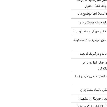
قیمت جدید گوشت مرغ امروز شنبه ۱۷ مرداد
 است؟ آبفا توضیح داد
باره حمله موشکی ایران
 قاتل سریالی به کجا رسید؟
شمول سهمیه جنگ هستید»
الدو در آمریکا لو رفت
اصلی ایران» برای
لام کرد
مشاهده پرنده نادر «شبگرد مصری» پس از ۶۰
مشکل ناتمام مستاجران
رین خبرنگاران مشهد!
بازگشایی تنگه هرمز را