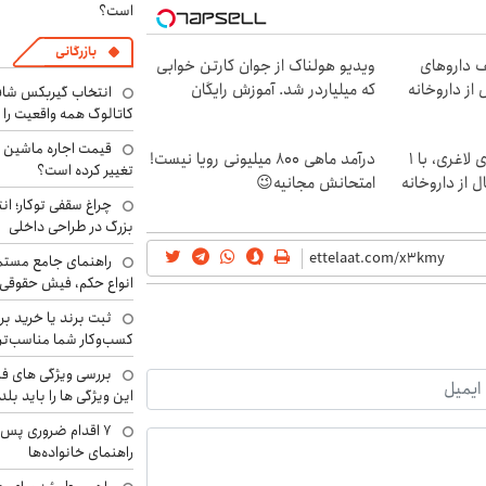
است؟
بازرگانی
ف داروهای
ویدیو هولناک از جوان کارتن خوابی
 از داروخانه
که میلیاردر شد. آموزش رایگان
انتخاب گیربکس شاف
کاتالوگ همه واقعیت را 
بهترین قیمت داروهای لاغری، با ۱
درآمد ماهی 800 میلیونی رویا نیست!
تغییر کرده است؟
 از داروخانه‌
امتحانش مجانیه😉
چراغ سقفی توکار؛ ان
بزرگ در طراحی داخلی
راهنمای جامع مستم
انواع حکم، فیش حقوقی 
ثبت برند یا خرید برن
کسب‌وکار شما مناسب‌ت
بررسی ویژگی های فن
این ویژگی ها را باید بلد
۷ اقدام ضروری پس 
راهنمای خانواده‌ها