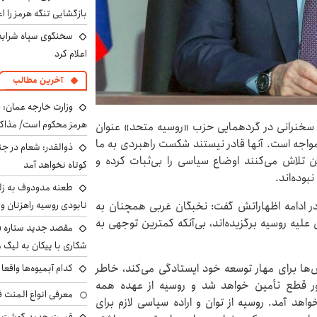
بازگشایی تنگه هرمز را اع
سخنگوی سپاه شرایط 
اعلام کرد
آخرین مطالب
وزارت خارجه عمان: ح
هرمز محکوم است/ مذاکر
ی سخنرانی در گردهمایی حزب «روسیه متحد» عنوان
مواجه است. آنها قادر نیستند شکست راهبردی به ما
ذوالقدر: شعام در جن
ین تلاش می‌کنند اوضاع سیاسی را بی‌ثبات کرده و
کوتاه نخواهد آمد
بوده‌اند.
طعنه مدودوف به زلن
نابودی روسیه راهزنان و ق
ر ادامه اظهاراتش گفت: نخبگان غربی همچنان به
 علیه روسیه برگزیده‌اند، بی‌آنکه کمترین توجهی به
مقصد جدید ستاره 
شکاری با پیکان به لیگ م
اش‌ها برای مهار توسعه خود ایستادگی می‌کند، خاطر
کدام آبمیوه‌ها واقع
ور قطع تأمین خواهد شد و روسیه از عهده همه
معرفی انواع المنت ف
هد آمد. روسیه از توان و اراده سیاسی لازم برای