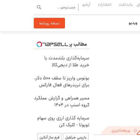
ی
یادداشت
انتشارات
آرشیو
ویدیو
نسخه روزنامه
مطالب پیشنهادی
سرمایه‌گذاری بلندمدت با
خرید طلا از دیجی‌کالا
بونوس واریز تا سقف 500 دلار،
برای تریدرهای فعال فارکس
مسیر همراهی و گزارش عملکرد
گروه اسنپ در ۱۴۰۴
سرمایه گذاری ارزی روی سهام
تویوتا - کلیک کن
پربحث‌ترین
بازرسی جرثقیل
فرم ساز آنلاین