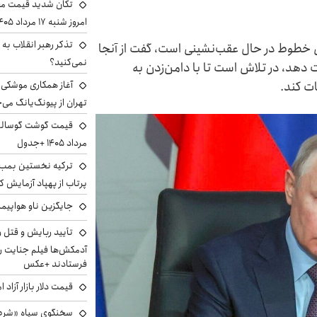
تکان شدید قیمت محص
امروز شنبه ۱۷ مرداد ۱۴۰۵
تذکر رهبر انقلاب به 
می خطوط در حال عقب‌نشینی است، گفت از آنجا
نمی‌کنید؟
 دهد، در تلاش است تا با دامن‌زدن به
ات کند.
آغاز همکاری موشکی ا
تهران از پیونگ‌یانگ می‌
مرداد ۱۴۰۵ +جدول
ترکیه نخستین بمب س
پرتاب از پهپاد آزمایش ک
جایگزین ناو هواپیما
تأیید ربایش و قتل 
آدمکش‌ها فیلم جنایت را
فرستادند +عکس
قیمت دلار بازار آزاد امروز شنب
سخنگوی سپاه «شرط 