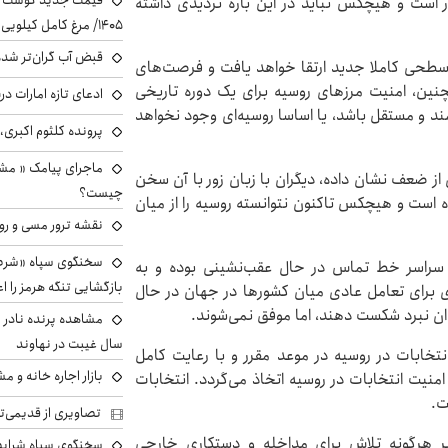
ر است و هیچکس نباید در این باره تردیدی داشته
۱۴۰۵/ مرغ کامل کیلویی چند شد؟ +جدول
قبض آب گران‌تر شده
ه سطحی کاملا جدید ارتقا خواهد یافت و فرصت‌های
نین، امنیت مرزهای روسیه برای یک دوره تاریخی
ادعای تازه امارات در
د و مستقل باشد، یا اساسا روسیه‌ای وجود نخواهد
پرونده کلثوم اکبری،
ماجرای پیامک « م
 از ضعف نشان داده، دیگران با زبان زور با آن سخن
چیست؟
ده است و هیچکس تاکنون نتوانسته روسیه را از میان
نقشه ترور مسی و رون
سخنگوی سپاه «شرط 
در سراسر خط تماس در حال عقب‌نشینی بوده و به
بازگشایی تنگه هرمز را اع
ای برای تعامل عادی میان کشورها در جهان در حال
ان نبرد شکست دهند، اما موفق نمی‌شوند.
سال غیبت در نهاوند
انتخابات در روسیه در موعد مقرر و با رعایت کامل
بازار اجاره خانه و 
امنیت انتخابات در روسیه اتخاذ می‌گردد. انتخابات
ت.
تصاویری از قدیمی‌ت
ابر هرگونه تلاش برای مداخله و دستکاری خارجی
سخنگوی سپاه شرایط 