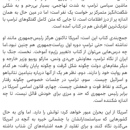
ماشین سیاسی‌ ترامپ به شدت تهاجمی، بسیار بی‌رحم و به‌ شکلی
شگفت‌انگیز متمرکز بر خواست یک نفر است؛ اما در عین حال به همان
اندازه پر از درز اطلاعات است، تا جایی که متن کامل گفتگوهای ترامپ با
نزدیک‌ترین افرادش هم در کتاب آمده است.
جمع‌بندی کتاب این است: آمریکا تاکنون هرگز رئیس‌جمهوری مانند او
نداشته است؛ حتی ترامپِ دوره اول ریاست‌جمهوری‌ هم چنین نبود.اما
چه درس‌هایی می‌توان از کتاب «تغییر رژیم» آموخت. نخست، جنگ با
ایران از نگاه ترامپ، معاونش جی‌دی ونس، مارکو روبیو وزیر خارجه و
دیگر مقام‌های دولت چگونه شکل گرفت و چگونه پایان یافت؛ هر کدام
هم روایت خود را دارند. دوم، نظر هر یک از آنها درباره بنیامین نتانیاهو
و اسرائیل چیست. سوم، ترامپ در جلسات خصوصی چگونه رفتار
می‌کند و نقاط قوت و ضعفش چیست. چهارم، قانون اساسی آمریکا در
برابر رئیس‌ جمهوری که حد و مرزی برای خودش قائل نیست، تا چه
اندازه شکننده است.
آمریکا از این بحران عبور خواهد کرد؛ توانش را دارد. اما وای به حال
کشورهایی که سیاستمدارانشان با چشمانی خیره به آنچه در آمریکا
می‌گذرد نگاه کنند و برای تقلید از همه اشتباه‌های آن شتاب داشته