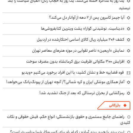
یک روز به مذاکره حمله می‌کنند، یک روز به حجاب زنان؛ الفبای سیاست را بلد
نیستید
آیا جیمز کامرون پس از ۲ دهه از آواتار دل می‌کند؟
«دینامیت، نوشیدنی گوارا» پشت ویترین کتابفروشی‌ها
کشف ۲۰۶ میلیارد ریال کالای اساسی احتکارشده در اردبیل
نمایش «اربعین» ناصر تقوایی در موزه هنرهای معاصر تهران
افزایش ۳۰۰ مگاواتی ظرفیت برق کرمانشاه بدون مصرف سوخت
قوه قضاییه خط و نشان کشید: با این افراد برخورد می‌کنیم +ویدیو
آغاز همکاری موشکی ایران و کره شمالی؟/ آنچه تهران از پیونگ‌یانگ می‌خواهد!
رمزگشایی از بحران ترسناکی که بعد از جنگ تشدید شد!
بازرگانی
راهنمای جامع مستمری و حقوق بازنشستگی؛ انواع حکم، فیش حقوقی و نکات
کلیدی
ثبت برند یا خرید برند آماده : کدام راه برای کسب‌وکار شما مناسب‌تر است؟