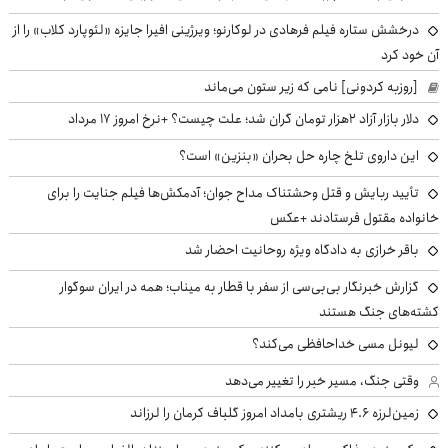
درخشش ستاره فیلم فرهادی در لوکارنو؛ ویرژینی افیرا جایزه «لئوپارد کلاب» را از
آن خود کرد
[روزبه کردونی] نامی که زیر ستون می‌ماند
دلار بازار آزاد ۲هزار تومان گران شد؛ علت چیست؟ +نرخ امروز ۱۷ مرداد
این داروی تلخ چاره حل بحران «بنزین» است؟
تأیید ربایش و قتل وحشتناک مداح جوان؛ آدمکش‌ها فیلم جنایت را برای
خانواده مقتول فرستادند +عکس
باقر خرازی به دادگاه ویژه روحانیت احضار شد
گزارش خبرنگار بی‌بی‌سی از سفر با قطار به میناب؛ همه در ایران سوگوار
کشته‌های جنگ هستند
لیونل مسی خداحافظی می‌کند؟
وقتی جنگ، مسیر خبر را تغییر می‌دهد
زمین‌لرزه ۴.۶ ریشتری بامداد امروز گلباف کرمان را لرزاند