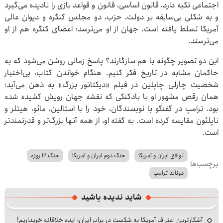
اجتماعی تکیه دارد، قانون اساسی، قانون و قواعد بازی را نادیده می‌گیرد
و به شکلی بی‌سابقه بر دولت، حزب، دو مجلس کنگره و دیوان عالی
آمریکا تسلط یافته است. جهان از او می‌ترسد؛ اعضای کنگره هم از او
می‌ترسند.
این دو تصویر چگونه با هم سازگارند؟ پاسخ زمانی روشن می‌شود که به
حاکمان مشابه در تاریخ فکر کنیم. هنگام خواندن کتاب، بی‌اختیار
شخصیت چارلی چاپلین در فیلم «دیکتاتور بزرگ» به ذهن می‌آید؛
همان رقص مشهور او با بادکنکی که نقشه جهان رویش کشیده شده
بود. ترامپ در گفتگو با نویسندگان، خود را با استالین، مائو، هیتلر و
ناپلئون مقایسه کرده است. به گفته او، از همه آتها بزرگ‌تر و قدرتمندتر
است.
توافق ایران و آمریکا
جنگ دوم ایران و آمریکا
جنگ ۱۲ روزه
برچسب‌ها
دونالد ترامپ
شاید ندیده باشید
آشکارترین اعتراف آمریکا به شکست در برابر ایران؛ ایده خلاقانه خریداریم!