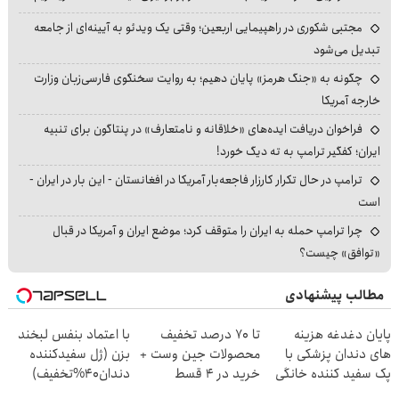
مجتبی شکوری در راهپیمایی اربعین؛ وقتی یک ویدئو به آیینه‌ای از جامعه
تبدیل می‌شود
چگونه به «جنگ هرمز» پایان دهیم؛ به روایت سخنگوی فارسی‌زبان وزارت
خارجه آمریکا
فراخوان دریافت ایده‌های «خلاقانه و نامتعارف» در پنتاگون برای تنبیه
ایران؛ کفگیر ترامپ به ته دیگ خورد!
ترامپ در حال تکرار کارزار فاجعه‌بار آمریکا در افغانستان - این بار در ایران -
است
چرا ترامپ حمله به ایران را متوقف کرد؛ موضع ایران و آمریکا در قبال
«توافق» چیست؟
مطالب پیشنهادی
پایان دغدغه هزینه
تا 70 درصد تخفیف
با اعتماد بنفس لبخند
های دندان پزشکی با
محصولات جین وست +
بزن (ژل سفیدکننده
پک سفید کننده خانگی
خرید در 4 قسط
دندان40%تخفیف)