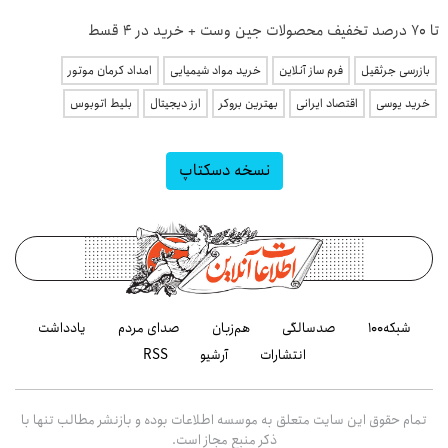
تا 70 درصد تخفیف محصولات جین وست + خرید در 4 قسط
بازرسی جرثقیل
فرم ساز آنلاین
خرید مواد شیمیایی
امداد کرمان موتور
خرید یوسی
اقتصاد ایرانی
بهترین بروکر
ارز دیجیتال
بلیط اتوبوس
نسخه دسکتاپ
شبکه۱۰۰
صدسالگی
هم‌زبان
صدای مردم
یادداشت
انتشارات
آرشیو
RSS
تمام حقوق این سایت متعلق به موسسه اطلاعات بوده و بازنشر مطالب تنها با
ذکر منبع مجاز است.