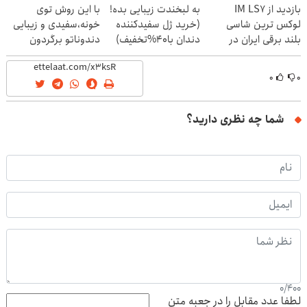
بازدید از IM LS7
به لبخندت زیبایی بده!
با این روش توی
لوکس ترین شاسی
(خرید ژل سفیدکننده
خونه،سفیدی و زیبایی
بلند برقی ایران در
دندان با40%تخفیف)
دندوناتو برگردون
باشگاه انقلاب
(40%off)
۰
۰
شما چه نظری دارید؟
0
/
400
لطفا عدد مقابل را در جعبه متن