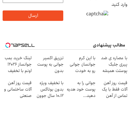
وارد کنید
ارسال
مطالب پیشنهادی
با عصاره ی ضد
با این کرم
تزریق اکسیر
لینک خرید بمب
پیری جلبک
جوانساز، جوانی
جوانی به پوست
جوانساز 2026!
پوستت همیشه
رو به خودت
بدون
اونم با تخفیف
جوونه!
برگردون(50%
سوزن40%تخفیف
ویژه
قیمت روز آهن
جوانی را به
با تخفیف ویژه
قیمت روز آهن
تخفیف)
آلات فقط با یک
پوست خود هدیه
بدون بوتاکس
آلات ساختمانی و
تماس از آهن
دهید...
۱۰،۱۲ سال جوون
صنعتی
پرایس
شو