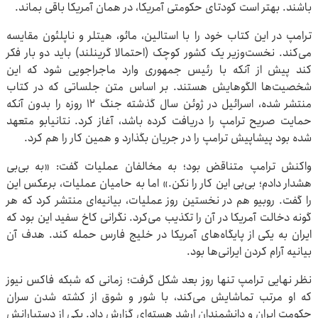
باشند. بهتر است کودتای حکومتی آمریکا، در همان آمریکا باقی بماند.
ترامپ در این کتاب خود را با استالین، مائو، هیتلر و ناپلئون مقایسه
می‌کند. نخست‌وزیر یک کشور کوچک (احتمالا گرینلند) باید دو بار فکر
کند پیش از آنکه با رئیس‌ جمهوری وارد ماجراجویی شود که این
شخصیت‌ها الگوهایش هستند. بر اساس متن جلساتی که در کتاب
منتشر شده، اسرائیل در ژوئن سال گذشته جنگ ۱۲ روزه را بدون آنکه
حمایت صریح ترامپ را دریافت کرده باشد، آغاز کرد. نتانیابو متعهد
شده بود پیشاپیش ترامپ را در جریان بگذارد و همین کار را هم کرد.
واکنش ترامپ متناقض بود؛ به مخالفان عملیات گفت: «به بی‌بی
هشدار دادم؛ بی‌بی این کار را نکن.» اما به حامیان عملیات، برعکس این
را گفت. روبیو هم در نخستین روز عملیات، بیانیه‌ای منتشر کرد که هر
گونه دخالت آمریکا در آن را تکذیب می‌کرد. نگرانی کاخ سفید این بود که
ایران به یکی از پایگاه‌های آمریکا در خلیج فارس حمله کند. هدف آن
بیانیه آرام کردن ایرانی‌ها بود.
نظر نهایی ترامپ تنها روز بعد شکل گرفت؛ زمانی که شبکه فاکس نیوز
که او مرتب تماشایش می‌کند، با شور و شوق از کشته شدن سران
حکومت ایران و دانشمندان ارشد هسته‌ای گزارش داد. یکی از دستیارانش