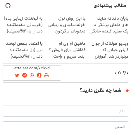
مطالب پیشنهادی
پایان دغدغه هزینه
با این روش توی
به لبخندت زیبایی بده!
های دندان پزشکی با
خونه،سفیدی و زیبایی
(خرید ژل سفیدکننده
پک سفید کننده خانگی
دندوناتو برگردون
دندان با40%تخفیف)
(40%off)
ویدیو هولناک از جوان
ماشین ام وی ام
با اعتماد بنفس لبخند
کارتن خوابی که
گذاشتی برای فروش ؟
بزن (ژل سفیدکننده
میلیاردر شد. آموزش
اینجا سریع و راحت
دندان40%تخفیف)
رایگان
بفروش
۰
۰
شما چه نظری دارید؟