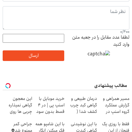
0
/
400
لطفا عدد مقابل را در جعبه متن
وارد کنید
ارسال
مطالب پیشنهادی
مسیر همراهی و
درمان طبیعی و
خرید موبایل با
این معجون
گزارش عملکرد
گیاهی کبد چرب
اسنپ پی | در ۴
گیاهی نمیذاره
گروه اسنپ در
کشف شد! (
قسط بدون سود
چربی ها روی
۱۴۰۴
لینک خرید
و کارمزد!
کبدت موندگار
فقط با روزی یک
با این نوشیدنی
با این شامپو همه
جراحی کمر
محصول با
بشن55%تخفیف
فنجان از این
گیاهی کبدت
فکر میکنن انگار
ممنوع شد⛔
تخفیف ویژه)