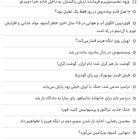
ورود نخست‌وزیر و فرمانده ارتش پاکستان به داخل خانه خدا +ویدئو
۱۰ هزار قدم پیاده‌روی در روز فقط یک تخیل بود؟
قوی‌ترین الگوی آب و هوایی در ۷۵ سال اخیر؛ خطر کمبود مواد غذایی و افزایش
تورم با ال‌نینو در راه است
تهران روی تنگه هرمز قمار می‌کند؟
وینیسیوس در رئال مادرید ماندنی شد
گوشت باز هم گران شد؛ دام ارزان، گوشت گران!
فرش قرمز نیویورک زیر پای گودزیلا
ترامپ مدعی شد: جنگ با ایران خیلی زود پایان می‌یابد
دردسر تازه برای خانواده نتانیاهو، پای سارا به دادگاه باز شد
جنگ جدید تراکتور و پرسپولیس کلید خورد
محسن رضایی: اجازه باز شدن مسیر دوم در تنگه هرمز را نخواهیم داد
تنهایی، کمبود ویتامین می‌آورد؟