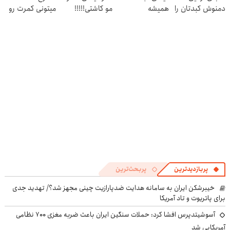
دمنوش کبدتان را
همیشه
مو کاشتی!!!!!
میتونی کمرت رو
پاکسازی کنید
پرقدرته55%تخفیف
در منزل درمان
کنی! 👈🏻
پرسش‌نامه
پربازدیدترین
پربحث‌ترین
خیبرشکن ایران به سامانه هدایت ضدپارازیت چینی مجهز شد؟/ تهدید جدی
برای پاتریوت و تاد آمریکا
آسوشیتدپرس افشا کرد: حملات سنگین ایران باعث ضربه مغزی ۷۰۰ نظامی
آمریکایی شد