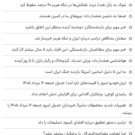
شوک به بازار نفت/ تردد نفتکش‌ها در تنگه هرمز ۹۰ درصد سقوط کرد
صنعا به دشمن هشدار داد؛ نیروهای ما در کمین هستند
خبر مهم برای بازنشستگان؛ دوشنبه آینده منتظر این اتفاق باشید
سخنان متناقض ترامپ درباره ایران و تنگه هرمز خبرساز شد
خبر مهم برای متقاضیان بازنشستگی: این افراد باید ۵ سال بیشتر کار کنند
هواشناسی هشدار داد: وزش تندباد، گردوخاک و رگبار باران تا ۵ روز آینده
به این ۵ دلیل اساسی؛ آمریکا بازنده جنگ ایران است
ایران‌خودرو امروز با قیمت‌های تازه آمد/ جدول جمعه ۱۶ مرداد ۱۴۰۵
رشیدی کوچی: پزشکیان اقدامی برای افزایش تنش انجام نداد
تغییرات شدید محصولات سایپا/ خریداران جدول امروز جمعه ۱۶ مرداد ۱۴۰۵ را
ببینند
ترامپ دستور تحقیق درباره افشای کمبود تسلیحات را داد
چرا تصاویر مصاحبه‌کنندگان با پزشکیان منتشر نشد؟