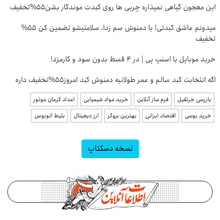
این معجون گیاهی نمیذاره چربی ها روی کبدت موندگار بشن55%تخفیف
میدونم عاشق کبدتی! با دمنوش سم زدا، سلامتیشو تضمین کن 55%
تخفیف
خرید موبایل با اسنپ پی | در ۴ قسط بدون سود و کارمزد!
اگه انتخابت کبد سالم و عمر طولانیه دمنوش کبد امروز55%تخفیف داره
بازرسی جرثقیل
فرم ساز آنلاین
خرید مواد شیمیایی
امداد کرمان موتور
خرید یوسی
اقتصاد ایرانی
بهترین بروکر
ارز دیجیتال
بلیط اتوبوس
نسخه دسکتاپ