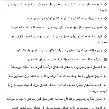
ترومپت نواز در برابر تک تیرانداز/ وقتی نوای موسیقی بر آتش جنگ پیروز می
شود!
حمله پهپادی به کشتی متعلق به کشور ترکیه در دریای سیاه
آخرین وضعیت بازار ارز؛ قیمت دلار، یورو و پوند جمعه ۱۶ مرداد مشخص شد
ال‌نینو قدرت‌مند در ایران؛ فصل پاییز با بارش باران‌های شدید آغاز می‌شود
+جزئیات
وزیر خزانه‌داری آمریکا زمان و جزئیات توافق جدید با ایران را اعلام کرد
بدرقه استاد ابوالقاسم قاسم‌زاده به منزل ابدی‌اش+تصاویر
احتمال تغییر میزبان دیدارهای استقلال در آسیا؛ آبی‌ها به امارات می‌روند؟
کابین خلبان و لاشه جنگنده اف-۱۵ آمریکایی که با پدافند ایران سرنگون شد
حمله سگ‌های ولگرد به یک کودک ۹ ساله؛ خطری بزرگ امنیت شهروندان را
تهدید می‌کند
بارش باران، رعدوبرق و طوفان شدید؛ خطر سیل این مناطق را تهدید می‌کند
ادعای وال‌استریت ژورنال: حمله روسیه به یکی از اعضای ناتو قطعی است