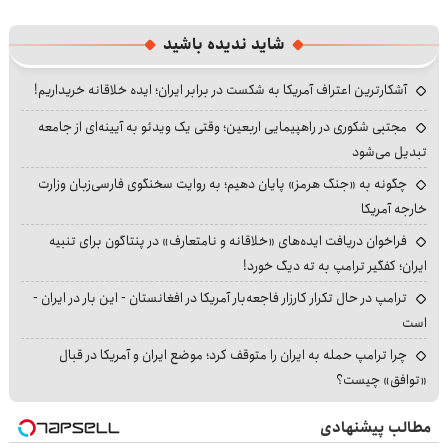
شاید ندیده باشید
آشکارترین اعتراف آمریکا به شکست در برابر ایران؛ ایده خلاقانه خریداریم!
مجتبی شکوری در راهپیمایی اربعین؛ وقتی یک ویدئو به آیینه‌ای از جامعه
تبدیل می‌شود
چگونه به «جنگ هرمز» پایان دهیم؛ به روایت سخنگوی فارسی‌زبان وزارت
خارجه آمریکا
فراخوان دریافت ایده‌های «خلاقانه و نامتعارف» در پنتاگون برای تنبیه
ایران؛ کفگیر ترامپ به ته دیگ خورد!
ترامپ در حال تکرار کارزار فاجعه‌بار آمریکا در افغانستان - این بار در ایران -
است
چرا ترامپ حمله به ایران را متوقف کرد؛ موضع ایران و آمریکا در قبال
«توافق» چیست؟
مطالب پیشنهادی