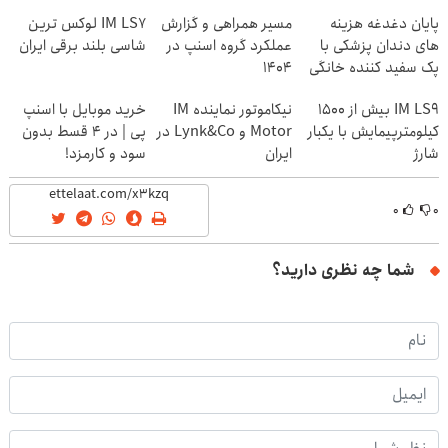
پایان دغدغه هزینه
مسیر همراهی و گزارش
IM LS7 لوکس ترین
های دندان پزشکی با
عملکرد گروه اسنپ در
شاسی بلند برقی ایران
پک سفید کننده خانگی
۱۴۰۴
IM LS9 بیش از 1500
نیکاموتور نماینده IM
خرید موبایل با اسنپ
کیلومترپیمایش با یکبار
Motor و Lynk&Co در
پی | در ۴ قسط بدون
شارژ
ایران
سود و کارمزد!
۰
۰
شما چه نظری دارید؟