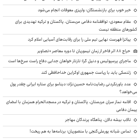
خبر خوب برای بازنشستگان: واریزی معوقات انجام می‌شود
مقام سعودی: توافقنامه دفاعی عربستان، پاکستان و ترکیه تهدیدی برای
کشورهای منطقه نیست
پیاتزا فهرست نهایی تیم ملی را برای رقابت‌های آسیایی اعلام کرد
حراج ۸۸ اثر فاخر از زمان تیموریان تا دوره معاصر +تصاویر
ماجرای پرسپولیس و دنیل گرا؛ تارتار خواهان جدایی دفاع راست سرخ‌ها است
زلنسکی باید با ریاست جمهوری اوکراین خداحافظی کند
عدد باورنکردنی رضایت‌نامه حسین‌نژاد؛ دینامو برای ستاره ایرانی چقدر پول
می‌خواهد؟
اقامه نماز سران عربستان، پاکستان و ترکیه در مسجدالحرام همزمان با امضای
پیمان دفاعی
تالاب بیشه دالان، پناهگاه پرندگان مهاجر
تماس شبانه پورعلی‌گنجی با منصوریان؛ برنامه‌ها به هم ریخت!