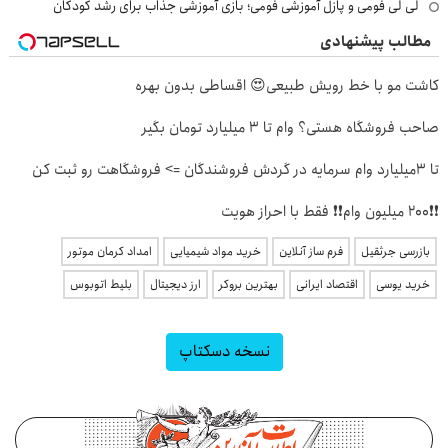
لی لی فومی و پازل آموزشی فومی؛ بازی آموزشی جذاب برای رشد کودکان
مطالب پیشنهادی
کاشت مو با خط رویش طبیعی😍 اقساطی بدون بهره
صاحب فروشگاه هستی؟ وام تا ۳ میلیارد تومان بگیر
تا 3میلیارد وام سرمایه در گردش فروشندگان => فروشگاهت رو ثبت کن
❗❗200 میلیون وام❗❗ فقط با احراز هویت
بازرسی جرثقیل
فرم ساز آنلاین
خرید مواد شیمیایی
امداد کرمان موتور
خرید یوسی
اقتصاد ایرانی
بهترین بروکر
ارز دیجیتال
بلیط اتوبوس
نسخه دسکتاپ