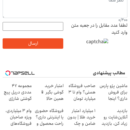
0
/
400
لطفا عدد مقابل را در جعبه متن
وارد کنید
ارسال
مطالب پیشنهادی
ماشین پژو پارس
صاحب فروشگاه
اعتبار خرید
مجموعه 47
برای فروش
هستی؟ وام تا ۳
گوشی بگیر 📱
عددی دریل پیچ
داری؟ اینجا
میلیارد تومان
همین حالا
گوشتی شارژی
سریع بفروشش
بگیر
درخواست اعتبار
(تخفیف به مدت
بازدید
۱ میلیارد اعتبار
فروشگاه حضوری
وام ۳ میلیاردی،
بده 🎯
محدود)
آنلاین‌شاپت رو
خرید طلا | بدون
یا اینترنتی داری؟
ویژه صاحبان
زیاد کن، بازدید
ضامن و چک
راحت محصول و
فروشگاه‌های