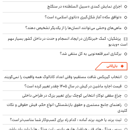
اجرای نمایش کمدی «سبیل السلطنه» در سنگلج
«توافق مکه» آغاز شکل‌گیری «ناتوی اسلامی» است؟
ماهی‌های وحشی می‌توانند انسان‌ها را از یکدیگر تشخیص دهند؟
پزشکیان: کمک خبرنگاران در ایجاد انسجام و حدت در داخل کشور بسیار مهم
است +ویدیو
برکناری امیر قلعه‌نویی به کل منتفی شد؟
بازرگانی
انتخاب گیربکس شافت مستقیم؛ وقتی اعداد کاتالوگ همه واقعیت را نمی‌گویند
قیمت اجاره ماشین در کیش در سال ۱۴۰۵ چقدر تغییر کرده است؟
چراغ سقفی توکار؛ انتخابی کوچک برای تغییر بزرگ در طراحی داخلی
راهنمای جامع مستمری و حقوق بازنشستگی؛ انواع حکم، فیش حقوقی و نکات
کلیدی
ثبت برند یا خرید برند آماده : کدام راه برای کسب‌وکار شما مناسب‌تر است؟
بررسی ویژگی های فنی جرثقیل ها: هر بازرسی این ویژگی ها را باید بلد باشد