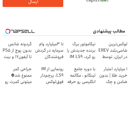
ارسال
مطالب پیشنهادی
لوکس‌ترین
نیکاموتور برگ
تا 3میلیارد وام
گردونه شانس
شاسی‌بلند EREV
برنده جدیدش را
سرمایه در گردش
بدون پوچ از PS5
در ایران، توسط
رو کرد، IM LS9
فروشندگان
تا آیفون17 و بیت
نیکا موتور
رسماً وارد بازار
کوین 🔥
۱ میلیارد اعتبار
با دوره جامع
رونمایی از IM
جراحی کمر
رونمایی شد!
ایران شد
خرید طلا | بدون
لینگانو ، مکالمه
LS9، پرچم‌دار
ممنوع شد⛔
ضامن و چک
انگلیسی رو حرفه
فوق‌لوکس
میتونی کمرت رو
ای یاد بگیر
EREV وارد بازار
در منزل درمان
ایران شد
کنی! 👈🏻
پرسش‌نامه