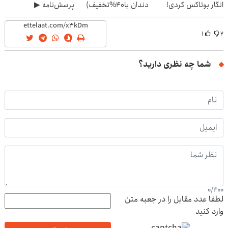
انگار بوتاکس کردی!
دندان با40%تخفیف)
پرسش‌نامه ▶
(تخفیف ویژه)
۱
۲
شما چه نظری دارید؟
0
/
400
لطفا عدد مقابل را در جعبه متن
وارد کنید