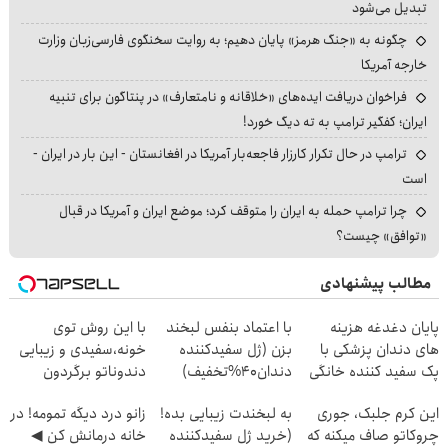
تبدیل می‌شود
چگونه به «جنگ هرمز» پایان دهیم؛ به روایت سخنگوی فارسی‌زبان وزارت
خارجه آمریکا
فراخوان دریافت ایده‌های «خلاقانه و نامتعارف» در پنتاگون برای تنبیه
ایران؛ کفگیر ترامپ به ته دیگ خورد!
ترامپ در حال تکرار کارزار فاجعه‌بار آمریکا در افغانستان - این بار در ایران -
است
چرا ترامپ حمله به ایران را متوقف کرد؛ موضع ایران و آمریکا در قبال
«توافق» چیست؟
مطالب پیشنهادی
پایان دغدغه هزینه
با اعتماد بنفس لبخند
با این روش توی
های دندان پزشکی با
بزن (ژل سفیدکننده
خونه،سفیدی و زیبایی
پک سفید کننده خانگی
دندان40%تخفیف)
دندوناتو برگردون
(40%off)
این کرم جلبک، جوری
به لبخندت زیبایی بده!
زانو درد دیگه تمومه! در
چروکاتو صاف میکنه که
(خرید ژل سفیدکننده
خانه درمانش کن ◀