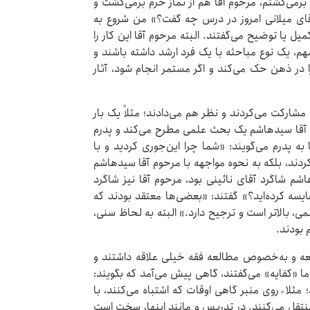
 برمی‌گشتم، مرحوم آقا هم از نماز حرم برمی‌گشت و
«آقای میلانی امروز در درس چه گفت؟» من شروع به
یل یا توضیح می‌گفتند. البته مرحوم آقا این کار را
م، یک نوع مباحثه‌ با یک فرد ارشد داشته باشند و
ا در ذهن حک می‌کند و اگر مستمر انجام شود، آثار
شارکت می‌کردند و نظر هم می‌دادند؛ مثلاً یک بار
م آقا سیدهاشم یک بحث علمی مطرح می‌کند و پدرم
به پدرم می‌گویند: «شما چرا این‌جوری کردید و با
ردند، بلکه به نحوه‌ مواجهه با مرحوم آقا سیدهاشم
اشم شاگرد آقای نائینی بود، مرحوم آقا نیز شاگرد
قایسه کرده‌اید؟» گفتند: «بعضی‌ها معتقد بودند که
ی، بالاتر است و ترجیح دارد.» البته به لحاظ سنی،
 بودند.
العه و به‌خصوص مطالعه‌ فقه خیلی علاقه داشتند و
ما «کفایه» می‌گفتند، گاهی پیش می‌آمد که بگویند:
د؛ مثلا ً روی منبر گاهی اوقات که اشتباه می‌کنند، با
تقل می‌کنند. در تدریس و مانند اینها، سخت است