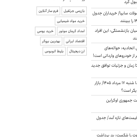
بول کرد
بازرسی جرثقیل
فرم ساز آنلاین
لات سایپا/ خریداران جدول
خرید مواد شیمیایی
یان بازنشستگی: این افراد
امداد کرمان موتور
خرید یوسی
اقتصاد ایرانی
بهترین بروکر
تحادیه: حواله‌های
ارز دیجیتال
بلیط اتوبوس
 از خودروهای وارداتی است!
کا زمان و جزئیات توافق جدید
پیش‌بینی بورس فردا شنبه ۱۷ مرداد ۱۴۰۵/ بازار
یگر است؟
ست جمهوری اوکراین
 قیمت‌های تازه آمد/ جدول
ت را شکست: بد برداشت