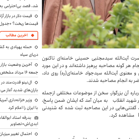
شد، قصد بی‌احترامی به 
قیمت‌ها ریخت؟ +جدول
آخرین مطالب
حمله پهپادی به کشت
دریای سیاه
رت آیت‌الله سیدمجتبی حسینی خامنه‌ای تاکنون
آخرین وضعیت بازار ار
جام هر گونه مصاحبه پرهیز داشته‌اند و در این مورد
جمعه ۱۶ مرداد مشخص شد
 و معنوی آیت‌الله سیدجواد خامنه‌ای(ره) روی داد،
ر به انجام مصاحبه شدند.
ال‌نینو قدرت‌مند در 
باران‌های شدید آغاز می
(سال ۱۴۰۰) ضمن گفتگو درباره‌ آن بزرگوار، سخن از موضوعات مختلفی ازجمله
شهید انقلاب به میان آمد که ایشان ضمن پاسخ،
وزیر خزانه‌داری آمری
، گفتنی‌هایی در این مصاحبه ثبت شده که شنیدنی
با ایران را اعلام کرد
بدرقه استاد ابوالقا
ابدی‌اش+تصاویر
احتمال تغییر میزبان