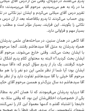
پدرم می‌گفتند در دوره‌ای، وقتی من از درس آقای میلانی
ما در راه به هم می‌رسیدیم. مرحوم آقا می‌پرسیدند: 
تقریر درس آقای میلانی می‌کردم و ایشان نیز نکاتی در تکم
روی حساب می‌کردند تا پدرم بلافاصله بعد از آن درس مه
نکاتی را بگویند. این فرایند، بسیار مؤثر است و مطلب ر
بسیار مهم و فراوانی دارد.
آقا گاهی در همان سنین، در مباحثه‌های علمی پدرشان م
همراه پدرشان به منزل آقا سیدهاشم رفتند. آنجا مرحو
با ایشان بحث می‌کند. وقتی خارج می‌شوند، مرحوم آقا 
ایشان بحث کردید؟» البته به محتوای کلام پدرم اشکال نک
خرده گرفتند. یک بار از پدرم سؤال کردم که: «آقا سیده
ایشان بود؛ آیا شما از نظر علمی این دو نفر را با هم م
مرحوم آقا خیلی با آقا سیدهاشم تفاوت دارد و از نظر علم
آقا سیدهاشم ده سال بزرگ‌تر و همسن مرحوم آقای حکیم
آقا درباره‌ پدرشان می‌فرمودند که تا همان آخر به مط
یکی از خصوصیات اخلاقی‌شان این بود که وقتی مثلا ً به 
«اینجا را اشتباه گفتم.» آدمها معمولاً این کار را نمی‌کنن
شیوه‌ای نامحسوس برای مردم، حرف خطا را به صحیح من