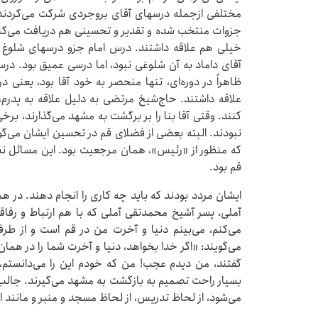
مختلفی ازجمله درسهای آقای بروجردی شرکت می‌کردند؛ 
جزوات منتخب شده و تقدیر و تحسینی هم دریافت می‌کنن
خیلی هم علاقه داشتند. درس امام جزو درسهای شلوغ بو
آقای داماد به آن شلوغی نبود، اما درسی عمیق بود. درس
ظاهراً در دوره‌ای، تنها منحصر به خود آقا بود، یعنی 
علاقه داشتند. حاج‌شیخ مرتضی به دلیل علاقه‌ به پدرم
کنند. وقتی آقا بنا را بر برگشت به مشهد می‌گذارند، بر
نبودند. البته بعضی از فضلای قم در تحسین ایشان می‌گ
که منظور از «رئیس»، همان مرجعیت بود. این مسائل نش
قم بود.
ایشان مردد بودند که باید چه کاری را انجام دهند. در هما
آملی، پسر آشیخ محمدتقی آملی که با هم ارتباط و رفاقت 
می‌کنم، می‌بینم دنیا و آخرت من در قم است و از طر
می‌گویند: «اگر خدا بخواهد، دنیا و آخرت شما را در همان
گفتند، من دیدم عجب! من که خودم این را می‌دانستم، 
بسیار راحت تصمیم به بازگشت به مشهد می‌گیرند. جالب آنک
می‌شود، از لحاظ تدریس، از لحاظ مسجد و منبر و مانند ای