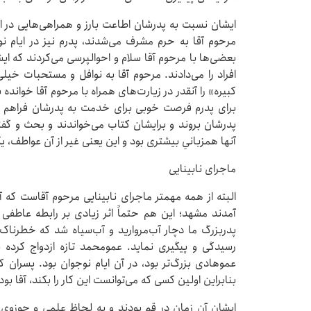
ایشان نسبت به پدرشان اطاعت بارز و همراهی‌هایی در ا
مرحوم آقا به حرم مشرف می‌شدند، پدرم نیز در ایام ن
بعضی‌ها با مرحوم آقا سلام و احوالپرسی می‌کردند که ای
افراد را می‌دادند. مرحوم آقا به نوافل و مستحبات خیلی
کبیره» را آنقدر در زیارت‌های همراه با مرحوم آقا خواند
برای پدرم فرصت خوبی برای خدمت به پدرشان فراهم می‌ش
پدرشان بروند و برایشان کتاب می‌خواندند و بحث و گف
آنها همزبانیِ بیشتری بود و این یعنی غیر از آن عواطف، 
ماجرای نابینایی
البته از همه مهمتر ماجرای نابینایی مرحوم آقاست که 
پدربزرگ ما دچار آب‌مروارید و آب‌سیاه شد که خطرناک 
رسیدگی و پیگیری نماید. عمومحمد تازه ازدواج کرده ب
عموهادی بزرگ‌تر بود، در آن ایام نوجوان بود. پسران 
بنابراین اولین کسی که می‌توانست این کار را بکند، آقا بو
ایشان آن زمان در قم بودند و به لحاظ علمی و حوزوی