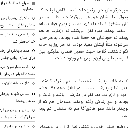
حراج ۸۸ اثر ف
+تصاویر
مور دیگر مثل حرم رفتن‌ها داشتند. گاهی اوقات که
وجوانی با ایشان همراهی می‌کردند؛ در طول مسیر،
ماجرای پرسپولیس و د
شان مشغول نافله یا ذکری بودند و پدرم جواب سلام
جدایی دفاع راست سرخ‌
 مقید بودند. پدرم نقل می‌کنند که «زیارت جامعه‌
زلنسکی باید با ریا
ه بودند که خودشان هم حفظ شده بودند. به‌ هر حال،
خداحافظی کند
ود؛ مثلاً ایشان مقید بودند که هر روز به خانه‌
عدد باورنکردنی رضای
تگو داشتند. کلا ًبه جهت همین فضای طلبگی، بین
یک بسترِ طبیعیِ این‌چنینی هم وجود داشت.
برای ستاره ایرانی چقدر 
اقامه نماز سران عرب
مسجدالحرام همزمان با 
آقا به خاطر پدرشان، تحصیل در قم را ترک کردند و
تالاب بیشه دالان، پن
آمدند مشهد؛ این هم حتماً اثر زیادی بر رابطه‌ عاطفی بین آقا و پدرشان داشت. در اوایل دهه‌ ۴۰، چشم
تماس شبانه پورعلی‌گ
بود و لازم بود یک نفر در کنارشان باشد و کمک و
به هم ریخت!
ودند و سرِ زندگی رفته بودند. عمه‌مان هم که از
کوچکتر مانند عمو هادی‌آقا هم که سنشان کم بود؛
دند.
سهام آماده یک جهش د
، وضع خیلی خوبی داشتند. قبل از آن، در درسهای