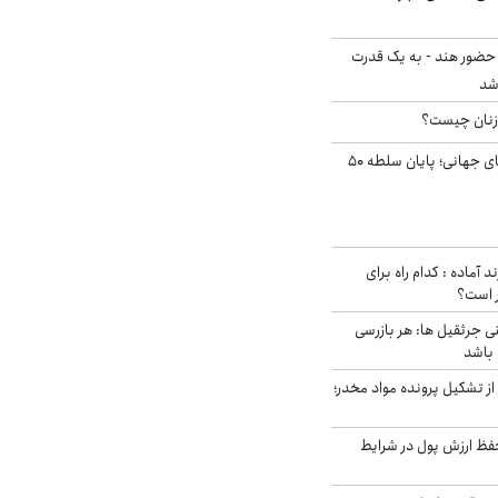
 حضور هند - به یک قدرت
شد
زنان چیست؟
شوک ایران به بازارهای جهانی؛ پایان سلطه ۵۰
د آماده : کدام راه برای
ر است؟
ی جرثقیل ها: هر بازرسی
 باشد
از تشکیل پرونده مواد مخدر؛
فظ ارزش پول در شرایط