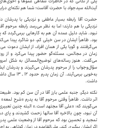
یکی از نکاتی که در خاطرات شفاهی عموها و اخوی‌های ج
آیت‌الله سیدجواد با حضرت آقاست؛ شما هم نکته‌ای دراین
حضرت آقا رابطه‌ بسیار عاطفی و نزدیکی با پدرشان داشت
نزدیکی با هم دارند؛ اما به نظر می‌رسد رابطه‌ مرحوم آ
نبود. شاید دلیل عمده‌ آن هم به کارهایی برمی‌گردد که پ
بود. ظاهراً ایشان در سن خیلی کم، دو شاگرد پیدا می‌
می‌گرفتند و گویا یکی از همان افراد، از ایشان دعوت می
زمان در مجالس، مسئله‌گو حضور پیدا می‌کرد و از رو
می‌گفت. هنوز رساله‌های توضیح‌المسائل به شکل امرو
سؤال‌وجواب را از مرحوم پدرشان می‌گیرند و پدرشان ایش
به‌خوبی برمی‌آین
داشت.
نکته‌ دیگر، جنبه‌ علمی بارز آقا در آن سن کم بود. طبیعت
اثر داشت. ظاهراً وقتی مرحوم آقا به پدرم «شرح لمعه» د
می‌گویند که: «علی آقا مجتهد است.» البته چنین تعبیری
آن نبود، چون بالاخره آقا سالها زحمت کشیدند و پای درس
تمجید و تحسین بود که مرحوم آقا از وضعیت علمی پدرم 
اگر ایشان پیگیری کند، علی‌القاعده در زمان کوتاهی به ا