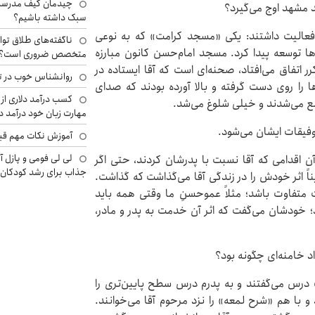
چیدمان کیف مدرسه؛
د مشهد اوج می‌گیرد؟
سبک داشته باشیم؟
 فعالیت داشتند: یکی «مسجد کرامت» که به‌ نوعی
ناگفته‌های طلاق توا
توسعه پیدا کرد. مسجد امام‌حسن کانون مبارزه‌
متخصص ضروری است؟
 اتفاق می‌افتاد، صحنه‌ای است که آقا ایستاده در
روانشناس خوب در ت
ا را روی دست گرفته و بالا آورده‌ بودند که صدای
کسب درآمد دلاری از 
جمع می‌شدند و خیلی شلوغ می‌شد.
مهارت زبان خود درآمد د
وفیقات ایشان می‌شود.
آموزش نکات مهم قبل 
لی لی فومی و پازل آ
آن اقدامی که آقا نسبت با پدرشان کردند، حتی اگر
جذاب برای رشد کودکان
اً اثر خودش را در زندگی آقا می‌گذاشت که گذاشت.
 متفاوت باشد؛ مثلاً عموحسنِ ما وقتی همه باید
د؛ خودشان می‌گفت که اثر آن خدمت به پدر و مادر،
د خامنه‌ای چگونه بود؟
ک درس می‌گفتند و به پدرم درس سطح پایین‌تری را
و با هم «شرح لمعه» را نزد مرحوم آقا می‌خوانند.