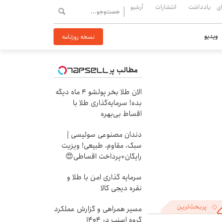
ی
یادداشت
انتشارات
آرشیو
ویدیو
نسخه روزنامه
مطالب پیشنهادی
الان طلا بخر پولشو 4 ماه دیگه
بده! سرمایه‌گذاری طلا با
اقساط بی‌بهره
دندان مصنوعی سوئیسی |
سبک، مقاوم، طبیعی! ویزیت
رایگان+پرداخت اقساطی😍
سرمایه گذاری امن با طلا و
نقره دیجی کالا
پربحث‌ترین
مسیر همراهی و گزارش عملکرد
گروه اسنپ در ۱۴۰۴