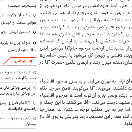
حتی گویا جزوه‌ ایشان در درس آقای بروجردی، از
پشت‌پرده چیست؟
د. درس مرحوم امام و مرحوم داماد هم می‌رفتند و
پاکستان چگونه - در
د و آقا علاقه‌ فراوانی به این درس داشتند. درس
هوایی منطقه‌ای تبدیل 
 مرحوم آقامرتضی حائری نیز بسیار کم‌تعداد بود و
داستان فروش موی 
درس یک‌نفره داشتند. مرحوم آقای حائری هم به آقا
، جزوات خودشان را می‌دادند به ایشان که استفاده
خی از اساتیدشان ازجمله مرحوم حاج‌آقا مرتضی راضی
ساله دلارهای نفتی
ویند: «فلانی یا رئیس کل می‌شود یا رئیس خراسان»
بازرگانی
ان‌دهنده میزان رشد و ارتقای علمی حضرت آقا در
ثبت برند یا خرید برن
کسب‌وکار شما مناسب‌ت
ن ایام، به تهران می‌آیند و به منزل مرحوم آقاضیاء
بررسی ویژگی های فن
داشتند، می‌روند. آقا می‌گویند: «من هر ‌چه نگاه
این ویژگی ها را باید بلد
ف دیگر، وضع پدرم آن‌گونه است.» مرحوم آقاضیاء
 مشهد درست می‌کند.» آقا می‌گفتند تا این جمله را
۷ اقدام ضروری پس 
راهنمای خانواده‌ها
اما چرا به این مطلب توجه نداشتم؟ لذا همان‌جا
ه بعد از این تصمیم، درها یکی‌یکی به روی آقا باز
راهی مطمئن برای ح
نها.
نوسان