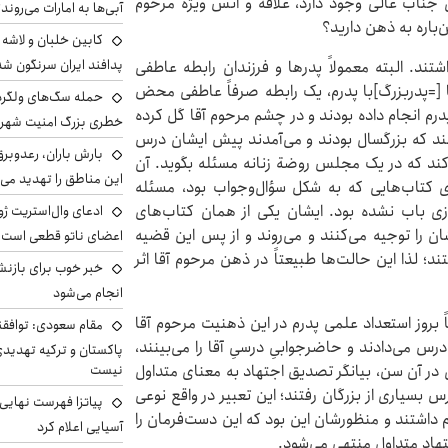
ناب عالی وجود دارد، علاقه‌ و اُنس ویژه‌ مرحوم
آبی‌ها به امارات می‌روند
‌باره به ذهن دارید؟
پدافند ایران سرنگون شد
ند. البته معمولاً پدرها و فرزندان رابطه‌ عاطفی
قا [=پدربزرگ]با پدرم، یک رابطه‌ صرفاً عاطفی محض
درم انجام داده بودند و در چشم مرحوم آقا گل کرده
خطری بزرگ امنیت شهرون
کنند که بزرگسال بودند و می‌آمدند پیش ایشان درس
بارش باران، رعدوبر
‌کند که در یک مجلس روضة‌ زنانه مسئله بگوید. آن
این مناطق را تهدید می‌
ی کتاب‌هایی که به شکل سؤال‌وجواب بود، مسئله
زی باب نشده بود. ایشان یکی از همان کتاب‌های
ادعای وال‌استریت ژو
ان را توجیه می‌کنند و می‌روند و از پس این قضیه
اعضای ناتو قطعی است
د. آن زمان پدرم حدود ۱۲ ـ ۱۳ سال داشتند؛ لذا این حالت‌ها طبیعتاً در ذهن مرحوم آقا اثر
خبر خوب برای بازنش
انجام می‌شود
اً بروز استعداد علمی پدرم در این ذهنیت مرحوم آقا
مقام سعودی: توافقن
رس می‌دادند و حاضرجوابیِ درسیِ آقا را می‌بینند،
پاکستان و ترکیه تهدید
 در آن سن، بیانگر تصدیق اجتهاد به معنای متداول
نیست
 بسیاری از بزرگان رفتند؛ این تعبیر در واقع نوعی
پیاتزا فهرست نهایی 
داشتند و منظورشان این بود که این دست‌فرمان را
آسیایی اعلام کرد
جتهاد متداول منتهی می‌شود.