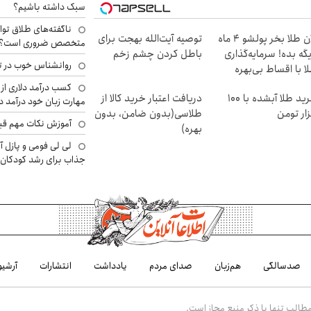
سبک داشته باشیم؟
ناگفته‌های طلاق توا
الان طلا بخر پولشو 4 ماه
توصیه آیت‌الله بهجت برای
متخصص ضروری است؟
گه بده! سرمایه‌گذاری
باطل کردن چشم زخم
روانشناس خوب در ت
ا با اقساط بی‌بهره
کسب درآمد دلاری از 
خرید طلا آبشده با 100
دریافت اعتبار خرید کالا از
مهارت زبان خود درآمد د
ار تومن
طلاسی(بدون ضامن، بدون
آموزش نکات مهم قبل 
بهره)
لی لی فومی و پازل آ
جذاب برای رشد کودکان
صدسالگی
هم‌زبان
صدای مردم
یادداشت
انتشارات
آرشیو
الب تنها با ذکر منبع مجاز است.