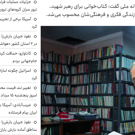
جزئیات عملیات فرامر
نه ملی گفت: کتاب‌خوانی برای رهبر شهید،
ترور سران گروه‌های ترو
از زندگی فکری و فرهنگی‌شان محسوب می‌شد.
آمریکا برخی از تحریم
کرد
نفوذ جریان بارش‌زا 
در ۲ استان کشور +هواشناسی فردا
کاناوارو: حماقت کردم
جام‌جهانی بردم
اسرائیل چگونه امارا
کرد
تغییر تند قیمت محصو
امروز پنجشنبه ۱۵ مرداد ۱۴۰۵ +جدول
غریب‌آبادی: آمریکا 
ایران پیام فرستاده
نفوذ جریان بارش‌زا ب
مناطق آماده بارش باران