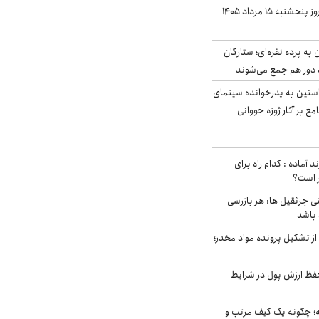
قیمت سکه و طلا امروز پنجشنبه ۱۵ مرداد ۱۴۰۵
به پرده نقره‌ای؛ ستارگان
 دور هم جمع می‌شوند
ستین به پدرخوانده سینمای
ع بر آثار ژوزه جووانی
د آماده : کدام راه برای
ر است؟
ی جرثقیل ها: هر بازرسی
 باشد
از تشکیل پرونده مواد مخدر؛
فظ ارزش پول در شرایط
 چگونه یک کیف مرتب و