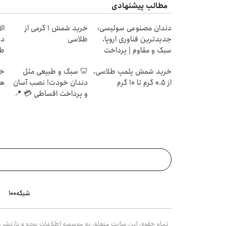
مطالب پیشنهادی
دندان مصنوعی سوئیسی:
خرید شمش 1 گرمی از
جدیدترین فناوری اروپا،
طلاسی
دی
سبک و مقاوم | پرداخت
طل
قسطی
خرید شمش پلمپ طلاسی،
🦷 سبک و طبیعی مثل
از ۰.۵ گرم تا ۱۰ گرم
دندان خودت! نصب آسان
هز
و پرداخت اقساطی 💳 📍
تهران
شبکه۱۰۰
تمام حقوق این سایت متعلق به موسسه اطلاعات بوده و بازنشر مط