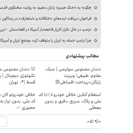
چگونه به «جنگ هرمز» پایان دهیم؛ به روایت سخنگوی فارسی‌ز
فراخوان دریافت ایده‌های «خلاقانه و نامتعارف» در پنتاگون بر
ترامپ در حال تکرار کارزار فاجعه‌بار آمریکا در افغانستان - این 
چرا ترامپ حمله به ایران را متوقف کرد؛ موضع ایران و آمریک
مطالب پیشنهادی
دندان مصنوعی سوئیسی | سبک،
🦷 دندان مصنوعی س
مقاوم، طبیعی! ویزیت
رایگان+پرداخت اقساطی😍
قسط |📍 تهران
استعلام آنلاین خلافی خودرو 👈با کد
خلافی خودروتو الان بب
ملی و پلاک، سریع، دقیق و بدون
کد ملی، بدون نیاز به
معطلی
حضوری ✅
۰
۰