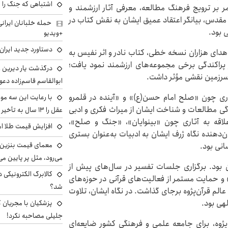
اشتباهی که جنگ را 
مر بر ترویج فرهنگ مطالعه، معرفی آثار ارزشمند و
 مقدس، بیانگر اعتقاد عمیق ایشان به نقش کتاب در
 بود.
+ویدیو
دستاورد جدید ایران 
اهدای هزاران نسخه خطی، کتاب نادر و اثر نفیس به
پراکندگی برخی مجموعه‌های ارزشمند نمود یافت؛
درگذشت یار دیرین رو
 سرزمین نقشی مؤثر داشت.
ابوالقاسم قاسم‌زاده دع
اری چون «صلح امام حسن(ع)» و «آینده در قلمرو
با رعایت این سه مور
گی مطالعات و شناخت ایشان از میراث فکری و ادبی
عقل را ۱۳ سال به تأخیر بیندازید
قه به آثاری چون «بینوایان»، «جنگ و صلح»،
افزایش قیمت طلا امروز پنجش
‌دهنده نگاه ژرف ایشان به ادبیات به‌عنوان بستری
معمای قیمت بنزین د
انی بود.
می‌رود، مثل پر پایین می‌
 بود. برگزاری جلسات تفسیر در سال‌های پیش از
کالابرگ الکترونیکی 
 و حمایت مستمر از فعالیت‌های قرآنی در حوزه‌های
شد؟
عالم قرآن‌پژوه برجای گذاشت. در نگاه ایشان، تلاوت
هی بود.
پزشکیان با مجریان 
جلیلی مصاحبه نکرد!
پژوه، برای جامعه علمی و فرهنگی کشور ضایعه‌ای