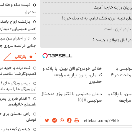
بان وزارت خارجه آمریکا
+جدول
ای تنبیه ایران؛ کفگیر ترامپ به ته دیگ خورد!
بازگشت ارواح باستان 
اصلی «مومیایی» دوباره
بار در ایران - است
ادای احترام سن سبا
ا در قبال «توافق» چیست؟
جنایی فرانسه؛ مروری جام
بازرگانی
ثبت برند یا خرید برن
وئیسی با
خلافی خودروتو الان ببین، با پلاک و
کسب‌وکار شما مناسب‌ت
تکنولوژی دیجیتال | پرداخت در 4
کد ملی، بدون نیاز به مراجعه
حضوری
بررسی ویژگی های فن
این ویژگی ها را باید بلد
ین، با پلاک و
دندان مصنوعی با تکنولوژی دیجیتال
۷ اقدام ضروری پس 
 مراجعه
سوئیسی🇨🇭
راهنمای خانواده‌ها
راهی مطمئن برای ح
نوسان
چیدمان کیف مدرسه؛