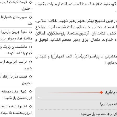
 گرو تقویت فرهنگ مطالعه، صیانت از میراث مکتوب
+جدول
.
سرپرستان خانوارها ب
 آیین تشییع پیکر مطهر رهبر شهید انقلاب اسلامی،
شد
له سید مجتبی خامنه‌ای، ملت شریف ایران، مراجع
نفوذ جریان بارش‌زا ب
ور، کتابداران، آرشیویست‌ها، پژوهشگران، فعالان
مناطق آماده بارش باران
 خداوند متعال، برای رهبر معظم انقلاب، توفیق و
دانشمندان راز یک زن
کمتر را کشف کردند
نشینی با پیامبر اکرم(ص)، ائمه اطهار(ع) و شهدای
ترامپ: ایرانی‌ها از 
 دارم.»
شویم
+جدول
کیهان مثل همیشه ساز
 باشید
فرار دشمن باز نکنید!
نه خریداریم!
تغییر تند قیمت محصو
امروز پنجشنبه ۱۵ مرداد ۱۴۰۵ +جدول
ای از جامعه تبدیل می‌شود