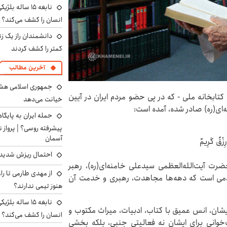
نابغه ۱۵ ساله 
انسان را کشف می‌کند؟
دانشمندان راز یک زن
کمتر را کشف کردند
آخرین مطالب
جمهوری اسلامی هشدا
کتابخانه ملی - که در پی حضو مردم ایران در آیین
خیانت می‌دهد
ای(ره) صادر شده، آمده است:
حمله ایران به پایگاه
پیشرفته روسی؟ | پرواز ن
آسمان
رِزْقٌ کَرِیمٌ
احتمال ریزش شدید 
رت آیت‌الله‌العظمی سیدعلی خامنه‌ای(ره)، رهبر
از مهدی طارمی تا را
مردمی است که دهه‌ها مجاهدت، رهبری و خدمت آن
هنوز تیمی ندارند؟
نابغه ۱۵ ساله 
شان، انس عمیق با کتاب، ادبیات، میراث مکتوب و
انسان را کشف می‌کند؟
خوانی برای ایشان نه فعالیتی جنبی، بلکه بخشی