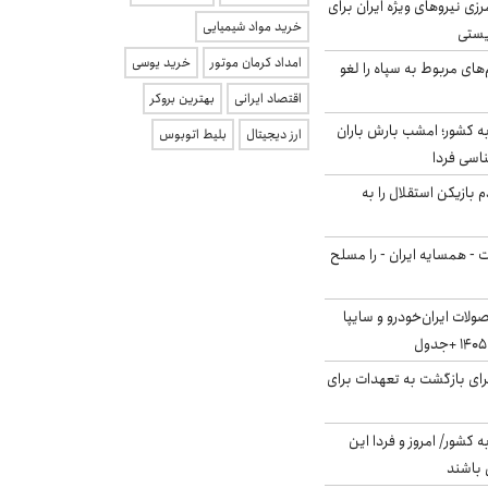
زی نیروهای ویژه ایران برای
خرید مواد شیمیایی
ریستی
امداد کرمان موتور
خرید یوسی
‌های مربوط به سپاه را لغو
اقتصاد ایرانی
بهترین بروکر
به کشور؛ امشب بارش باران
ارز دیجیتال
بلیط اتوبوس
 بازیکن استقلال را به
ت - همسایه ایران - را مسلح
لات ایران‌خودرو و سایپا
برای بازگشت به تعهدات برای
ه کشور/ امروز و فردا این
 باشند