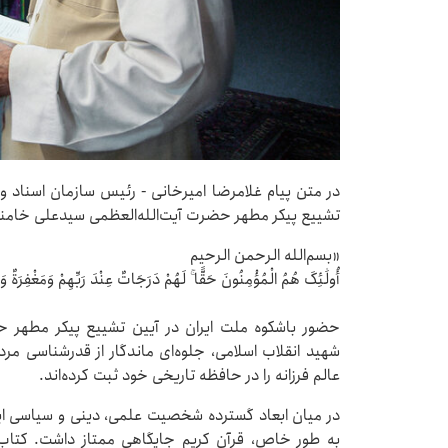
در متن پیام غلامرضا امیرخانی - رئیس سازمان اسناد و 
تشییع پیکر مطهر حضرت آیت‌الله‌العظمی سیدعلی خامنه‌
«بسم‌الله الرحمن الرحیم
أُولَٰئِکَ هُمُ الْمُؤْمِنُونَ حَقًّا ۚ لَهُمْ دَرَجَاتٌ عِنْدَ رَبِّهِمْ وَمَغْفِرَةٌ وَ
حضور باشکوه ملت ایران در آیین تشییع پیکر مطهر حض
شهید انقلاب اسلامی، جلوه‌ای ماندگار از قدرشناسی 
عالم فرزانه را در حافظه تاریخی خود ثبت کرده‌اند.
در میان ابعاد گسترده شخصیت علمی، دینی و سیاسی ای
به طور خاص، قرآن کریم جایگاهی ممتاز داشت. کتاب‌