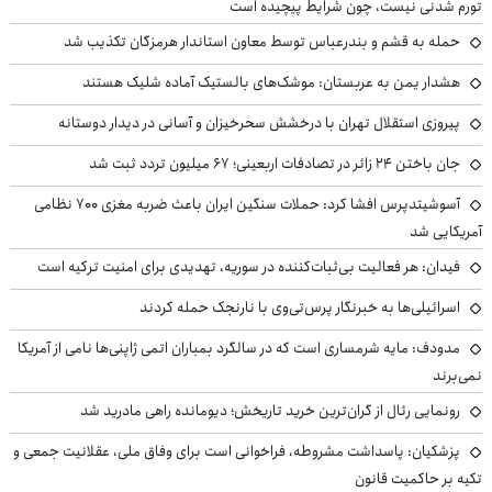
تورم شدنی نیست، چون شرایط پیچیده است
حمله به قشم و بندرعباس توسط معاون استاندار هرمزگان تکذیب شد
هشدار یمن به عربستان: موشک‌های بالستیک آماده شلیک هستند
پیروزی استقلال تهران با درخشش سحرخیزان و آسانی در دیدار دوستانه
جان باختن ۲۴ زائر در تصادفات اربعینی؛ ۶۷ میلیون تردد ثبت شد
آسوشیتدپرس افشا کرد: حملات سنگین ایران باعث ضربه مغزی ۷۰۰ نظامی
آمریکایی شد
فیدان: هر فعالیت بی‌ثبات‌کننده در سوریه، تهدیدی برای امنیت ترکیه است
اسرائیلی‌ها به خبرنگار پرس‌تی‌وی با نارنجک حمله کردند
مدودف: مایه شرمساری است که در سالگرد بمباران اتمی ژاپنی‌ها نامی از آمریکا
نمی‌برند
رونمایی رئال از گران‌ترین خرید تاریخش؛ دیومانده راهی مادرید شد
پزشکیان: پاسداشت مشروطه، فراخوانی است برای وفاق ملی، عقلانیت جمعی و
تکیه بر حاکمیت قانون