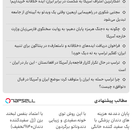
آشکارترین اعتراف آمریکا به شکست در برابر ایران؛ ایده خلاقانه خریداریم!
مجتبی شکوری در راهپیمایی اربعین؛ وقتی یک ویدئو به آیینه‌ای از جامعه
تبدیل می‌شود
چگونه به «جنگ هرمز» پایان دهیم؛ به روایت سخنگوی فارسی‌زبان وزارت
خارجه آمریکا
فراخوان دریافت ایده‌های «خلاقانه و نامتعارف» در پنتاگون برای تنبیه
ایران؛ کفگیر ترامپ به ته دیگ خورد!
ترامپ در حال تکرار کارزار فاجعه‌بار آمریکا در افغانستان - این بار در ایران -
است
چرا ترامپ حمله به ایران را متوقف کرد؛ موضع ایران و آمریکا در قبال
«توافق» چیست؟
مطالب پیشنهادی
پایان دغدغه هزینه
با این روش توی
با اعتماد بنفس لبخند
های دندان پزشکی با
خونه،سفیدی و زیبایی
بزن (ژل سفیدکننده
پک سفید کننده خانگی
دندوناتو برگردون
دندان40%تخفیف)