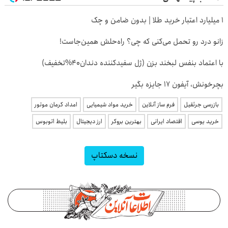
۱ میلیارد اعتبار خرید طلا | بدون ضامن و چک
زانو درد رو تحمل می‌کنی که چی؟ راه‌حلش همین‌جاست!
با اعتماد بنفس لبخند بزن (ژل سفیدکننده دندان40%تخفیف)
بچرخونش، آیفون 17 جایزه بگیر
بازرسی جرثقیل
فرم ساز آنلاین
خرید مواد شیمیایی
امداد کرمان موتور
خرید یوسی
اقتصاد ایرانی
بهترین بروکر
ارز دیجیتال
بلیط اتوبوس
نسخه دسکتاپ