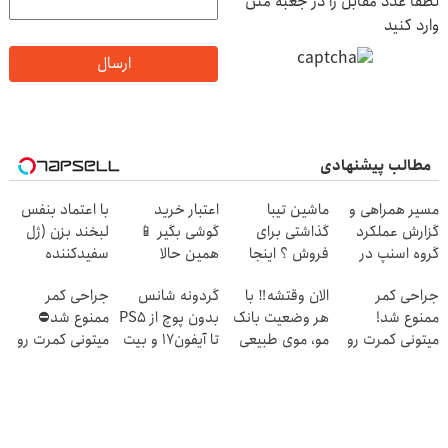
لطفا عدد مقابل را در جعبه متن
وارد کنید
ارسال
مطالب پیشنهادی
مسیر همراهی و
ماشین تیبا
اعتبار خرید
با اعتماد بنفس
گزارش عملکرد
گذاشتی برای
گوشی بگیر 📱
لبخند بزن (ژل
گروه اسنپ در
فروش ؟ اینجا
همین حالا
سفیدکننده
۱۴۰۴
سریع و راحت
درخواست اعتبار
دندان40%تخفیف)
جراحی کمر
الان وقتشه‼️ با
گردونه شانس
جراحی کمر
بفروش
بده 🎯
ممنوع شد!
هر وضعیت بانک
بدون پوچ از PS5
ممنوع شد⛔
میتونی کمرت رو
مو، موی طبیعی
تا آیفون17 و بیت
میتونی کمرت رو
در منزل درمان
بکار!
کوین 🔥
در منزل درمان
کنی!
کنی! 👈🏻
((پرسش‌نامه))
پرسش‌نامه