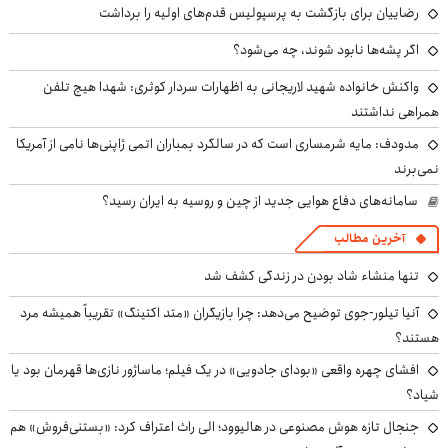
رضاییان برای بازگشت به پرسپولیس قدم‌های اولیه را برداشت
اگر پشه‌ها نابود شوند، چه می‌شود؟
واکنش خانواده شهید لاریجانی به اظهارات سردار کوثری: شهدا هیچ تلفن
همراهی نداشتند
مدودف: مایه شرمساری است که در سالگرد بمباران اتمی ژاپنی‌ها نامی از آمریکا
نمی‌برند
سامانه‌های دفاع هوایی جدید از چین و روسیه به ایران رسید؟
آخرین مطالب
تنها منشاء شاد بودن در زندگی کشف شد
آنیا تیلور-جوی توضیح می‌دهد: چرا بازیگران «متد اکتینگ» تقریباً همیشه مرد
هستند؟
افشای چهره واقعی «بودای جادویی» در یک فیلم؛ ماساژور نازی‌ها قهرمان بود یا
شیاد؟
جنجال تازه هوش مصنوعی در هالیوود؛ الی راث اعتراف کرد: «بستنی‌فروش» هم