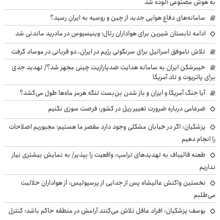
به هوش مصنوعی آلوده شد
سامانه‌های دفاع هوایی جدید از چین و روسیه به ایران رسید؟
ادامه تابستان شیرین برای هواداران رئال؛ وینیسیوس در مادرید ماندنی شد
تلاش ناموفق اسرائیل برای سرنگونی رژیم در ایران، دو قربانی در موساد گرفت
خیبرشکن ایران به سامانه هدایت ضدپارازیت چینی مجهز شد؟/ تهدید جدی
برای پاتریوت و تاد آمریکا
آیا جنگ آمریکا و ایران و باز شدن بن‌بست تنگه هرمز ماه‌ها طول می‌کشد؟
ضرغامی درباره ضرورت تغییر ریل در کشور: فرصت سوزی نکنیم
پزشکیان: اگر در خیابان مشکلی وجود دارد مقصر ما هستیم؛ مجبوریم اصلاحات
را انجام دهیم
طعنه قالیباف به تهدیدهای ترامپ: واقعیت را بپذیر/ به نمایش بیشتری نیاز
نداریم
نخستین واکنش عالیشاه پس از جدایی از پرسپولیس: از هواداران حلالیت
می‌طلبم
یوسف پزشکیان: افراد عاقل تلاش می‌کنند آرامش در منطقه حاکم باشد؛ کنترل