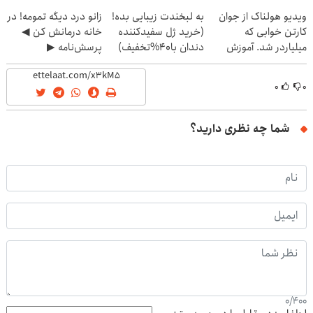
(40%off)
ویدیو هولناک از جوان
به لبخندت زیبایی بده!
زانو درد دیگه تمومه! در
کارتن خوابی که
(خرید ژل سفیدکننده
خانه درمانش کن ◀
میلیاردر شد. آموزش
دندان با40%تخفیف)
پرسش‌نامه ▶
رایگان
۰
۰
شما چه نظری دارید؟
0
/
400