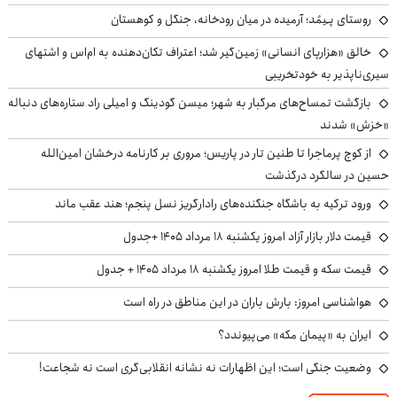
روستای پـِیمُد؛ آرمیده در میان رودخانه، جنگل و کوهستان
خالق «هزارپای انسانی» زمین‌گیر شد؛ اعتراف تکان‌دهنده به ام‌اس و اشتهای
سیری‌ناپذیر به خودتخریبی
بازگشت تمساح‌های مرگبار به شهر؛ میسن گودینگ و امیلی راد ستاره‌های دنباله
«خزش» شدند
از کوچ‌ پرماجرا تا طنین تار در پاریس؛ مروری بر کارنامه درخشان امین‌الله
حسین در سالگرد درگذشت
ورود ترکیه به باشگاه جنگنده‌های رادارگریز نسل پنجم؛ هند عقب ماند
قیمت دلار بازار آزاد امروز یکشنبه ۱۸ مرداد ۱۴۰۵ +جدول
قیمت سکه و قیمت طلا امروز یکشنبه ۱۸ مرداد ۱۴۰۵ + جدول
هواشناسی امروز: بارش باران در این مناطق در راه است
ایران به «پیمان مکه» می‌پیوندد؟
وضعیت جنگی است؛ این اظهارات نه نشانه انقلابی‌گری است نه شجاعت!