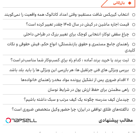
بازرگانی
انتخاب گیربکس شافت مستقیم؛ وقتی اعداد کاتالوگ همه واقعیت را نمی‌گویند
قیمت اجاره ماشین در کیش در سال ۱۴۰۵ چقدر تغییر کرده است؟
چراغ سقفی توکار؛ انتخابی کوچک برای تغییر بزرگ در طراحی داخلی
راهنمای جامع مستمری و حقوق بازنشستگی؛ انواع حکم، فیش حقوقی و نکات
کلیدی
ثبت برند یا خرید برند آماده : کدام راه برای کسب‌وکار شما مناسب‌تر است؟
بررسی ویژگی های فنی جرثقیل ها: هر بازرسی این ویژگی ها را باید بلد باشد
۷ اقدام ضروری پس از تشکیل پرونده مواد مخدر؛ راهنمای خانواده‌ها
راهی مطمئن برای حفظ ارزش پول در شرایط نوسان
چیدمان کیف مدرسه؛ چگونه یک کیف مرتب و سبک داشته باشیم؟
ناگفته‌های طلاق توافقی در ایران؛ چرا حضور وکیل متخصص ضروری است؟
مطالب پیشنهادی
اگر کمردرد داری این فیلم رو ببین! ◗پرسش‌نامه رو پر کن◖