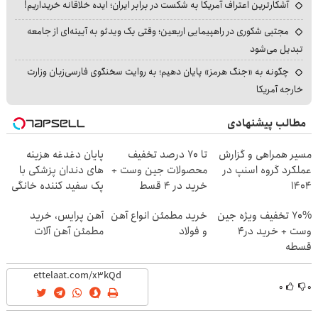
آشکارترین اعتراف آمریکا به شکست در برابر ایران؛ ایده خلاقانه خریداریم!
مجتبی شکوری در راهپیمایی اربعین؛ وقتی یک ویدئو به آیینه‌ای از جامعه
تبدیل می‌شود
چگونه به «جنگ هرمز» پایان دهیم؛ به روایت سخنگوی فارسی‌زبان وزارت
خارجه آمریکا
مطالب پیشنهادی
مسیر همراهی و گزارش
تا 70 درصد تخفیف
پایان دغدغه هزینه
عملکرد گروه اسنپ در
محصولات جین وست +
های دندان پزشکی با
۱۴۰۴
خرید در 4 قسط
پک سفید کننده خانگی
70% تخفیف ویژه جین
خرید مطمئن انواع آهن
آهن پرایس، خرید
وست + خرید در4
و فولاد
مطمئن آهن آلات
قسطه
۰
۰