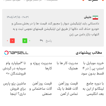
علیش
۲۰:۳۱ - ۱۴۰۵/۰۴/۱۵
دادستانی باید اپلیکیشن دیوار را مجبور کند قیمت ها را در بخش،مسکن و
خودرو حذف کند دلالها از طریق این اپلبکیشن قیمتهای نجومی ثبت و به
التهاب بازار دامن می زنن
پاسخ
0
0
مطالب پیشنهادی
خرید موبایل با
مدریت کار ها با
مدیریت پروژه و
تا 3میلیارد وام
اسنپ پی | در ۴
همتیک
کارها
سرمایه در گردش
قسط بدون سود
فروشندگان =>
و کارمزد!
فروشگاهت رو
با دوره جامع
قیمت روز آهن
قیمت روز آهن
ماشین پژو پارس
ثبت کن
لینگانو از این به
آلات فقط با یک
آلات ساختمانی و
برای فروش
بعد انگلیسی
تماس از آهن
صنعتی
داری؟ اینجا
صحبت کن
پرایس
سریع بفروشش