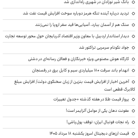
بانک شیر نوزادان در شهرری راه‌اندازی شد
تردید درباره آینده تنگه هرمز دوباره سوخت افزایش قیمت نفت شد
سنگ هم از آسمان ببارد، آسیایی‌ها قید سفر اروپا را نمی‌زنند
دیدار استاندار اردبیل با معاون وزیر اقتصاد آذربایجان حول محور توسعه تجارت
جواد نکونام سرمربی تراکتور شد
کارگاه هوش مصنوعی ویژه خبرنگاران و فعالان رسانه‌ای در دشتی
انهدام باند سرقت ۱۸۰ میلیاردی سیم و کابل برق در رفسنجان
آخرین اخبار از افزایش قیمت بنزین از زبان سخنگوی دولت/ افزایش مبلغ
کالابرگ قطعی است
پرواز قیمت طلا در هفته گذشته +جدول تغییرات
عفونت دهان یکی از عوامل آلزایمر است!
راه نجات فوتبال ایران: توقف پول‌پاشی!
قیمت ارزهای دیجیتال امروز یکشنبه ۱۸ مرداد ۱۴۰۵