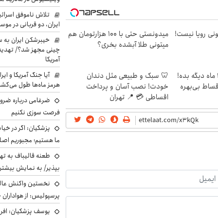
تلاش ناموفق اسرائی
ایران، دو قربانی در موس
هی 800 میلیونی رویا نیست!
میدونستی حتی با ۱۰۰ هزارتومان هم
خیبرشکن ایران به س
میتونی طلا آبشده بخری؟
چینی مجهز شد؟/ تهدید 
آمریکا
آیا جنگ آمریکا و ای
الان طلا بخر پولشو 4 ماه دیگه بده!
🦷 سبک و طبیعی مثل دندان
هرمز ماه‌ها طول می‌کش
اقساط بی‌بهره
خودت! نصب آسان و پرداخت
اقساطی 💳 📍 تهران
ضرغامی درباره ضرور
فرصت سوزی نکنیم
پزشکیان: اگر در خی
ما هستیم؛ مجبوریم اصلا
طعنه قالیباف به ته
بپذیر/ به نمایش بیشتری
نخستین واکنش عالی
پرسپولیس: از هواداران 
یوسف پزشکیان: افرا