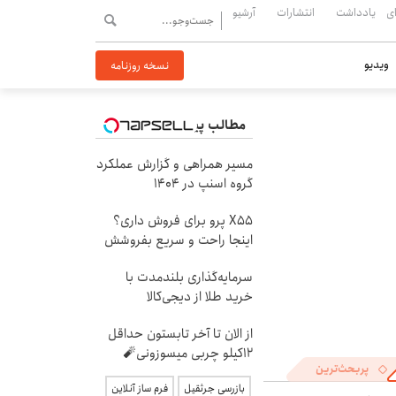
ی
یادداشت
انتشارات
آرشیو
ویدیو
نسخه روزنامه
مطالب پیشنهادی
مسیر همراهی و گزارش عملکرد
گروه اسنپ در ۱۴۰۴
X55 پرو برای فروش داری؟
اینجا راحت و سریع بفروشش
سرمایه‌گذاری بلندمدت با
خرید طلا از دیجی‌کالا
از الان تا آخر تابستون حداقل
12کیلو چربی میسوزونی🧨
پربحث‌ترین
بازرسی جرثقیل
فرم ساز آنلاین