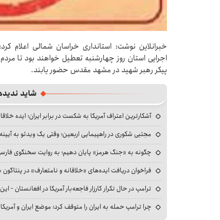
خبرانلاین نوشت: استانداری خراسان شمالی اعلام کر
اجرایی استان روز چهارشنبه تعطیل خواهند بود تا مردم
پیکر رهبر شهید در مشهد مقدس حضور یابند.
شاید ندیده
آشکارترین اعتراف آمریکا به شکست در برابر ایران؛ ایده خلاقا
مجتبی شکوری در راهپیمایی اربعین؛ وقتی یک ویدئو به آیینه‌
چگونه به «جنگ هرمز» پایان دهیم؛ به روایت سخنگوی فارسی‌ز
فراخوان دریافت ایده‌های «خلاقانه و نامتعارف» در پنتاگون بر
ترامپ در حال تکرار کارزار فاجعه‌بار آمریکا در افغانستان - این 
چرا ترامپ حمله به ایران را متوقف کرد؛ موضع ایران و آمریک