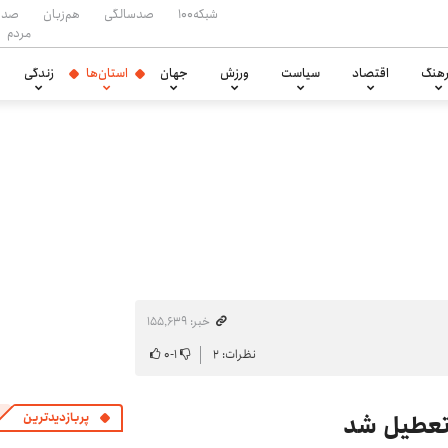
شبکه۱۰۰
صدسالگی
هم‌زبان
صدا
مردم
هنگ
اقتصاد
سیاست
ورزش
جهان
استان‌ها
زندگی
خبر: ۱۵۵٬۶۳۹
نظرات: ۲
۱
-
۰
پربازدیدترین