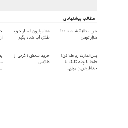
مطالب پیشنهادی
خرید طلا آبشده با 100
100 میلیون اعتبار خرید
خر
هزار تومن
طلای آب شده بگیر
از ۰.۵ گرم تا ۰
پس‌اندازت رو طلا کن!
خرید شمش 1 گرمی از
به
فقط با چند کلیک با
طلاسی
می
حداقل‌ترین مبلغ...
سر