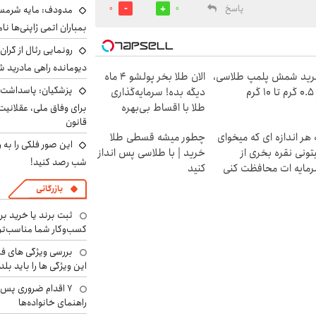
پاسخ
مدودف: مایه شرمسا
0
0
بمباران اتمی ژاپنی‌ها نام
رونمایی رئال از گرا
دیومانده راهی مادرید ش
ید شمش پلمپ طلاسی،
الان طلا بخر پولشو 4 ماه
پزشکیان: پاسداشت 
۱ گرم
دیگه بده! سرمایه‌گذاری
طلا با اقساط بی‌بهره
برای وفاق ملی، عقلانیت
قانون
 هر اندازه ای که میخوای
چطور میشه قسطی طلا
این صور فلکی را به ر
تونی نقره بخری از
خرید | با طلاسی پس انداز
شب رصد کنید!
مایه ات محافظت کنی
کنید
بازرگانی
ثبت برند یا خرید برن
کسب‌وکار شما مناسب‌ت
بررسی ویژگی های فن
این ویژگی ها را باید بلد
۷ اقدام ضروری پس 
راهنمای خانواده‌ها