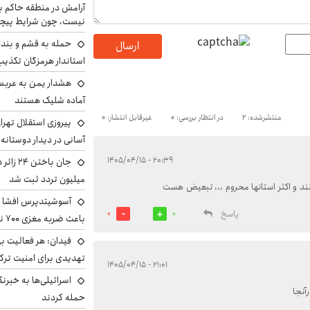
آرامش در منطقه حاکم ب
نیست، چون شرایط پیچ
حمله به قشم و بند
ارسال
استاندار هرمزگان تکذی
هشدار یمن به عربس
آماده شلیک هستند
منتشرشده: 2
در انتظار بررسی: 0
غیرقابل انتشار: 0
پیروزی استقلال تهر
آسانی در دیدار دوستانه
۲۰:۳۹ - ۱۴۰۵/۰۴/۱۵
میلیون تردد ثبت شد
د و اکثر استانها محروم ،،، تبعیض هست
آسوشیتدپرس افشا ک
پاسخ
0
0
باعث ضربه مغزی ۷۰۰ نظامی آمریکایی شد
فیدان: هر فعالیت بی
تهدیدی برای امنیت ترک
۲۱:۰۱ - ۱۴۰۵/۰۴/۱۵
اسرائیلی‌ها به خبرنگ
آنجا
حمله کردند