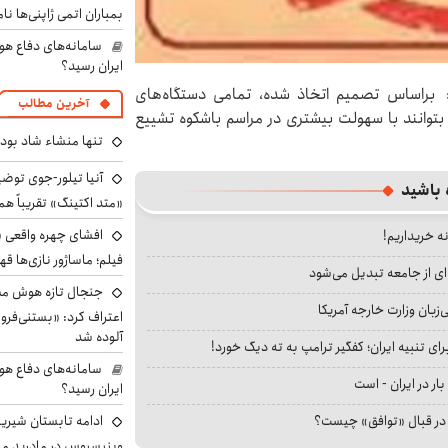
بمباران اتمی ژاپنی‌ها نام
سامانه‌های دفاع هو
ایران رسید؟
د: براساس تصمیم اتخاذ شده، تمامی دستگاه‌های
آخرین مطالب
 بتوانند با سهولت بیشتری در مراسم باشکوه تشییع
تنها منشاء شاد بو
آنیا تیلور-جوی توضی
 باشید
«متد اکتینگ» تقریباً 
افشای چهره واقعی «
نه خریداریم!
فیلم؛ ماساژور نازی‌ها قه
ای از جامعه تبدیل می‌شود
جنجال تازه هوش مصن
بان وزارت خارجه آمریکا
اعتراف کرد: «بستنی‌ف
آلوده شد
ای تنبیه ایران؛ کفگیر ترامپ به ته دیگ خورد!
سامانه‌های دفاع هو
بار در ایران - است
ایران رسید؟
ادامه تابستان شیرین
ا در قبال «توافق» چیست؟
وینیسیوس در مادرید م