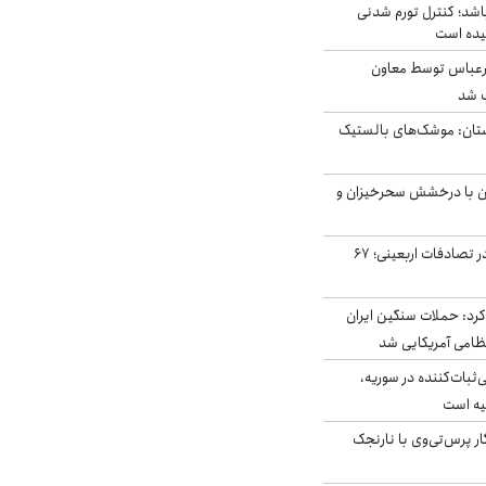
اشد؛ کنترل تورم شدنی
یده است
رعباس توسط معاون
ب شد
تان: موشک‌های بالستیک
ان با درخشش سحرخیزان و
جان باختن ۲۴ زائر در تصادفات اربعینی؛ ۶۷
رد: حملات سنگین ایران
‌ثبات‌کننده در سوریه،
یه است
ار پرس‌تی‌وی با نارنجک