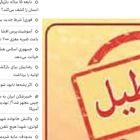
نابغه ۱۵ ساله 
انسان را کشف می‌کند؟
فوری| شرط جدید برا
آسوشیتدپرس افشا ک
باعث ضربه مغزی ۷۰۰ نظامی آمریکایی شد
جمهوری اسلامی هشد
خیانت می‌دهد
رضاییان برای بازگش
اولیه را برداشت
اگر پشه‌ها نابود شو
خیبرشکن ایران به س
چینی مجهز شد؟/ تهدید 
آمریکا
واکنش خانواده شهید 
کوثری: شهدا هیچ تلفن 
مدودف: مایه شرمسا