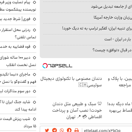
پیام تسلیت وزیر ف
ای از جامعه تبدیل می‌شود
نویسنده پیشکسوت مطب
بان وزارت خارجه آمریکا
فوری| شرط جدید برا
ای تنبیه ایران؛ کفگیر ترامپ به ته دیگ خورد!
ردزنی محل استقرار ش
تماس تلفنی؟
بار در ایران - است
قوه قضاییه به خدمت
ا در قبال «توافق» چیست؟
دبیر ۱۰۰ ساله ش
نسل نخست انقلاب
ماجرای «نیما تکیدو»
ین، با پلاک و
دندان مصنوعی با تکنولوژی دیجیتال
فهم و گفت‌وگو با نسل ج
 مراجعه
سوئیسی🇨🇭
دور سوم مذاکرات لبن
شاید جنگ ایران تا 
الان طلا بخر پولشو 4 ماه دیگه بده!
🦷 سبک و طبیعی مثل دندان
ادامه پیدا کند
اقساط بی‌بهره
خودت! نصب آسان و پرداخت
اقساطی 💳 📍 تهران
شیب ریزش قیمت دلار
۱۵ مرداد