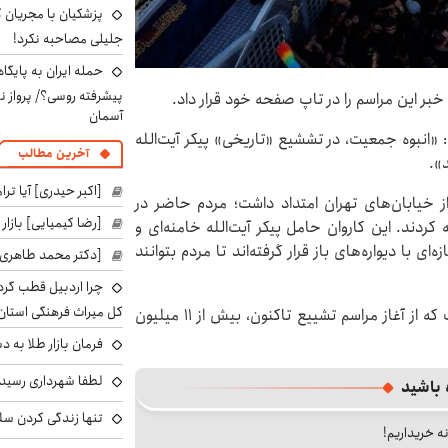
پزشکیان با مجریان 
جلیلی مصاحبه نکرد!
حمله ایران به پایگاه
پیشرفته روسی؟/ پرواز ن
بر این مراسم را در تاپ صفحه خود قرار داد.
آسمان
 «انبوه جمعیت، در تششیع «تاریخی» پیکر آیت‌الله
آخرین مطالب
».
[اکبر حیدری] آیا ت
وشت: کاروان تشییع در ۱۰ کیلومتر از خیابان‌های تهران امتداد داشت؛ مردم حاضر در
[رضا کیمیایی] بازار
 کردند. این کاروان حامل پیکر آیت‌الله خامنه‌ای و
ی با دیواره‌های باز قرار گرفته‌اند تا مردم بتوانند
[دکتر محمد طاهری]
چرا اردبیل قطب گر
کل میراث فرهنگی استان
بی بی سی عربی سپس به نقل از خبرگزاری فارس نوشت که از آغاز مراسم تشییع تاکنون، بیش از ۱۱ میلیون
فرمان بازار طلا به 
لطفا شهرداری رسید
 باشید
تنها زندگی کردن سل
نه خریداریم!