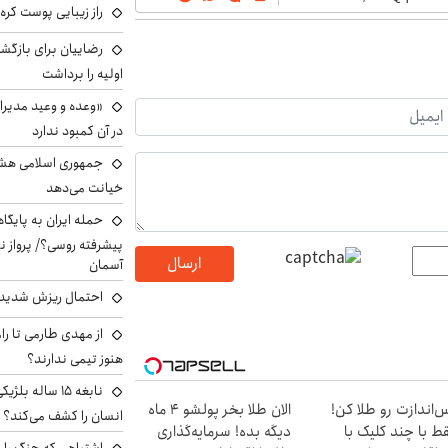
راز زیبایی پوست کره‌
رضاییان برای بازگش
اولیه را برداشت
«وعده و وعید مدیرا
در آن کمبود ندارد
جمهوری اسلامی هشد
خیانت می‌دهد
حمله ایران به پایگاه
پیشرفته روسی؟/ پرواز ن
ارسال
آسمان
احتمال ریزش شدید 
از مهدی طارمی تا را
هنوز تیمی ندارند؟
نابغه ۱۵ ساله 
‌اندازت رو طلا کن!
الان طلا بخر پولشو 4 ماه
انسان را کشف می‌کند؟
ط با چند کلیک با
دیگه بده! سرمایه‌گذاری