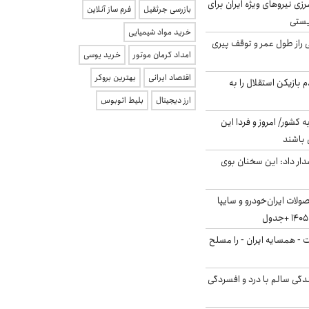
زی نیروهای ویژه ایران برای
بازرسی جرثقیل
فرم ساز آنلاین
ریستی
خرید مواد شیمیایی
بلژیکی راز طول عمر و توقف پیری
امداد کرمان موتور
خرید یوسی
اقتصاد ایرانی
بهترین بروکر
 بازیکن استقلال را به
ارز دیجیتال
بلیط اتوبوس
ه کشور/ امروز و فردا این
 باشند
ار داد: این سخنان بوی
لات ایران‌خودرو و سایپا
ت - همسایه ایران - را مسلح
دگی سالم با درد و افسردگی