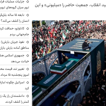
جزئیات عملیات فرامر
د انقلاب، جمعیت حاضر را «میلیونی» و این
ترور سران گروه‌های ترو
نابغه ۱۵ ساله 
انسان را کشف می‌کند؟
کاناوارو: حماقت کردم
جام‌جهانی بردم
نفوذ جریان بارش‌زا ب
مناطق آماده بارش باران
جمهوری اسلامی هشد
خیانت می‌دهد
تغییر تند قیمت محصو
امروز پنجشنبه ۱۵ مرداد ۱۴۰۵ +جدول
اسرائیل چگونه امارا
کرد
دانشمندان راز یک زن
کمتر را کشف کردند