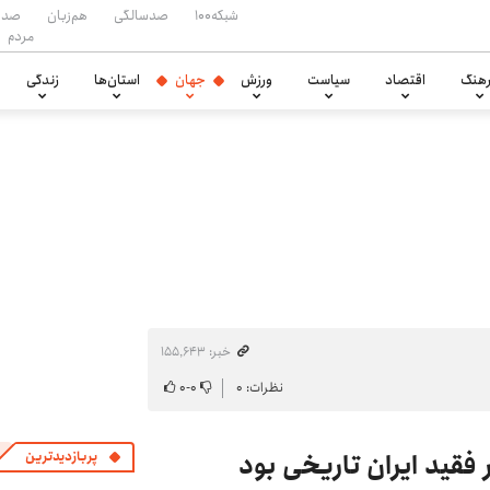
شبکه۱۰۰
صدسالگی
هم‌زبان
صدا
مردم
هنگ
اقتصاد
سیاست
ورزش
جهان
استان‌ها
زندگی
خبر: ۱۵۵٬۶۴۳
نظرات: ۰
۰
-
۰
فقید ایران تاریخی بود
پربازدیدترین