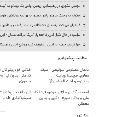
مجتبی شکوری در راهپیمایی اربعین؛ وقتی یک ویدئو به آیینه‌
چگونه به «جنگ هرمز» پایان دهیم؛ به روایت سخنگوی فارسی‌ز
فراخوان دریافت ایده‌های «خلاقانه و نامتعارف» در پنتاگون بر
ترامپ در حال تکرار کارزار فاجعه‌بار آمریکا در افغانستان - این 
چرا ترامپ حمله به ایران را متوقف کرد؛ موضع ایران و آمریک
مطالب پیشنهادی
دندان مصنوعی سوئیسی | سبک،
خلافی خودروتو الان بب
مقاوم، طبیعی! ویزیت
کد ملی، بدون نیاز به
رایگان+پرداخت اقساطی😍
حضوری
استعلام آنلاین خلافی خودرو 👈با کد
ملی و پلاک، سریع، دقیق و بدون
سرمایه‌گذاری طلا با 
معطلی
۰
۰