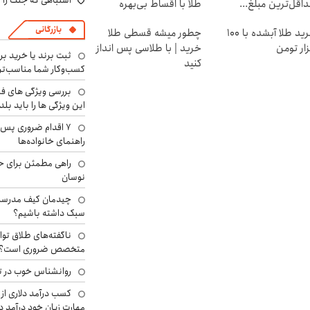
اشتباهی که جنگ را 
اقل‌ترین مبلغ...
طلا با اقساط بی‌بهره
بازرگانی
خرید طلا آبشده با 100
چطور میشه قسطی طلا
ار تومن
خرید | با طلاسی پس انداز
ثبت برند یا خرید برن
کنید
کسب‌وکار شما مناسب‌ت
بررسی ویژگی های فن
این ویژگی ها را باید بلد
۷ اقدام ضروری پس 
راهنمای خانواده‌ها
راهی مطمئن برای ح
نوسان
چیدمان کیف مدرسه؛
سبک داشته باشیم؟
ناگفته‌های طلاق توا
متخصص ضروری است؟
روانشناس خوب در ت
کسب درآمد دلاری از 
مهارت زبان خود درآمد د