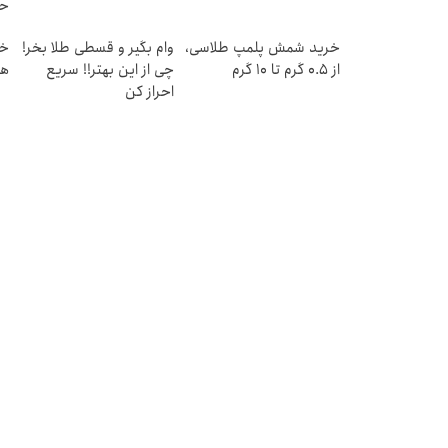
حد
خرید شمش پلمپ طلاسی،
وام بگیر و قسطی طلا بخر!
از ۰.۵ گرم تا ۱۰ گرم
چی از این بهتر!! سریع
هز
احراز کن