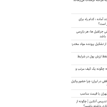
به مرحله ترسناک می‌رساند
د آماده : کدام راه برای
ر است؟
ی جرثقیل ها: هر بازرسی
 باشد
از تشکیل پرونده مواد مخدر؛
فظ ارزش پول در شرایط
 چگونه یک کیف مرتب و
فقی در ایران؛ چرا حضور وکیل
هران با قیمت مناسب
تدریس آنلاین | چگونه از
لاری داشته باشیم؟