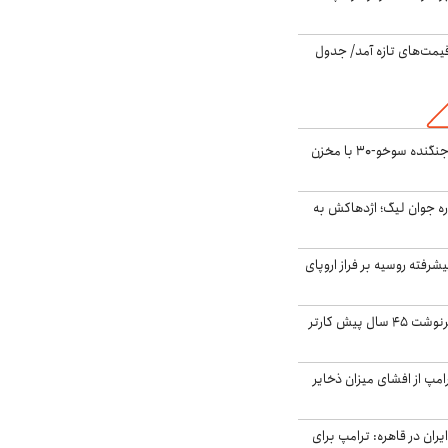
 قیمت‌های تازه آمد/ جدول
بُرد ۳۰۰۰ کیلومتری جنگنده سوخو-۳۰ با مخزن
ره جوان لیگ؛ اژدهاکش به
گنده پیشرفته روسیه بر فراز اروپای
ایران، ترامپ را به سرنوشت ۴۵ سال پیش کارتر
مپ از افشای میزان ذخایر
ران در قاهره: ترامپ برای