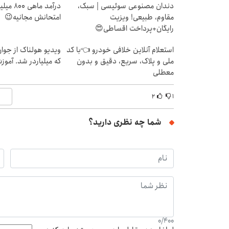
دندان مصنوعی سوئیسی | سبک،
درآمد ما
مقاوم، طبیعی! ویزیت
امتحانش مجانیه😉
رایگان+پرداخت اقساطی😍
استعلام آنلاین خلافی خودرو 👈با کد
ویدیو هولناک از جوا
ملی و پلاک، سریع، دقیق و بدون
که میلیاردر شد. آموز
معطلی
۲
۱
شما چه نظری دارید؟
0
/
400