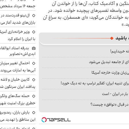
ین و آکادمیک کتاب، آن‌ها را از خواندن آن
جمعه ۱۶ مرداد مشخص شد
د بدون واسطه تفسیرهای پیچیده خوانده شود. در
ال‌نینو قدرت‌مند در 
ه خوانندگان می‌گوید: «ای همسفران، به سراغ آن
باران‌های شدید آغاز می
ید.»
وزیر خزانه‌داری آمری
 باشید
با ایران را اعلام کرد
بدرقه استاد ابوالقا
نه خریداریم!
ابدی‌اش+تصاویر
ای از جامعه تبدیل می‌شود
احتمال تغییر میزبان
آبی‌ها به امارات می‌روند
بان وزارت خارجه آمریکا
ای تنبیه ایران؛ کفگیر ترامپ به ته دیگ خورد!
پدافند ایران سرنگون شد
بار در ایران - است
خطری بزرگ امنیت شهرون
ا در قبال «توافق» چیست؟
بارش باران، رعدوبر
این مناطق را تهدید می‌
ادعای وال‌استریت ژو