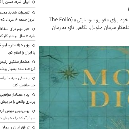
ایران شرط عمان را ق
تغییرات شدید محصو
مایکل دیردا، نویسنده و منتقد، در یادداشت اخیر خود برای «فولیو سوسایتی» (The Folio
امروز جمعه ۱۶ مرداد ۱۴۰۵ را ببینند
ز شاهکار هرمان ملویل، نگاهی تازه به رمان
خبر مهم برای متقاض
باید ۵ سال بیشتر کار کنند
وزیر خزانه‌داری آمری
با ایران را اعلام کرد
هشدار سنگین رئیس ا
فروخته‌شده بسیار بیشتر
زلنسکی باید با ریا
خداحافظی کند
پیام معنادار عراقچی:
برادری واقعی را در پیش 
سهام آماده یک جهش د
توافق ایران و عمان ب