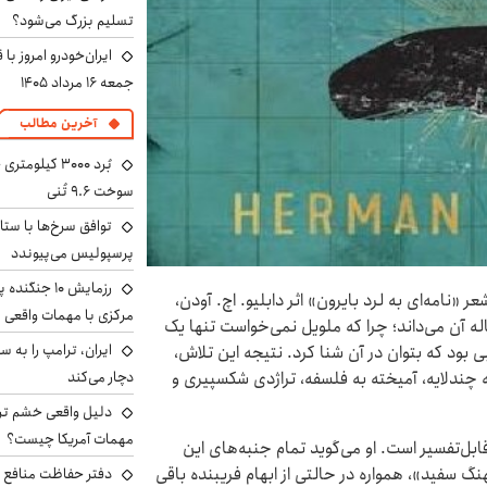
تسلیم بزرگ می‌شود؟
ایران‌خودرو امروز با
جمعه ۱۶ مرداد ۱۴۰۵
آخرین مطالب
سوخت ۹.۶ تُنی
توافق سرخ‌ها با ستا
پرسپولیس می‌پیوندد
رزمایش ۱۰ جن
عر «نامه‌ای به لرد بایرون» اثر دابلیو. اچ. آودن،
مرکزی با مهمات واقعی
کل‌گیری موبی‌دیک را در جاه‌طلبی نویسنده ۳۰ ساله آن می‌داند؛ چرا که ملویل نمی‌خواست تنها یک
 بود که بتوان در آن شنا کرد. نتیجه این تلاش،
 چندلایه، آمیخته به فلسفه، تراژدی شکسپیری و
دچار می‌کند
دلیل واقعی خشم ترا
مهمات آمریکا چیست؟
قابل‌تفسیر است. او می‌گوید تمام جنبه‌های این
 سفید»، همواره در حالتی از ابهام فریبنده باقی
دفتر حفاظت منافع ای