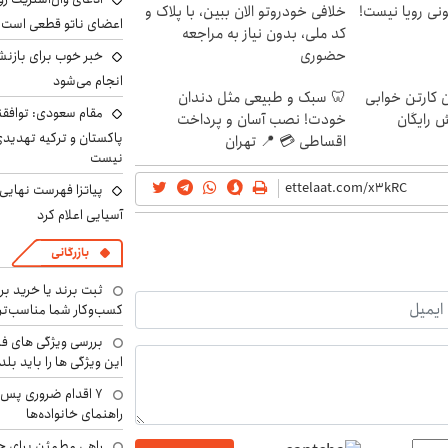
هی 800 میلیونی رویا نیست!
خلافی خودروتو الان ببین، با پلاک و
اعضای ناتو قطعی است
کد ملی، بدون نیاز به مراجعه
حضوری
خبر خوب برای بازنش
انجام می‌شود
ن کارتن خوابی
🦷 سبک و طبیعی مثل دندان
مقام سعودی: توافقن
ش رایگان
خودت! نصب آسان و پرداخت
پاکستان و ترکیه تهدید
اقساطی 💳 📍 تهران
نیست
پیاتزا فهرست نهایی 
آسیایی اعلام کرد
بازرگانی
ثبت برند یا خرید برن
کسب‌وکار شما مناسب‌ت
بررسی ویژگی های فن
این ویژگی ها را باید بلد
۷ اقدام ضروری پس 
راهنمای خانواده‌ها
راهی مطمئن برای ح