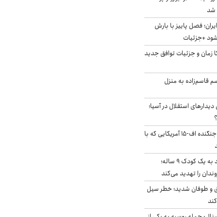
ایران؛ فصل پاییز با بارش
‌شود +جزئیات
کا زمان و جزئیات توافق جدید
سم قاسم‌زاده به منزل
 دیدارهای استقلال در آسیا؛
؟
کابین خلبان و لاشه جنگنده اف-۱۵ آمریکایی که با
حمله سگ‌های ولگرد به یک کودک ۹ ساله؛
دان را تهدید می‌کند
ق و طوفان شدید؛ خطر سیل
کند
رنال: حمله روسیه به یکی از