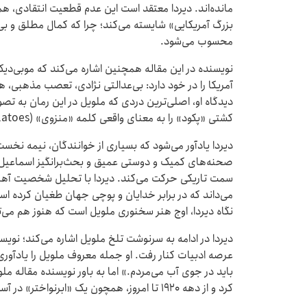
مانده‌اند. دیردا معتقد است این عدم قطعیت انتقادی، هم
بزرگ آمریکایی» شایسته می‌کند؛ چرا که کمال مطلق و بی
محسوب می‌شود.
نویسنده در این مقاله همچنین اشاره می‌کند که موبی‌دی
آمریکا را در خود دارد: بی‌عدالتی نژادی، تعصب مذهبی، هم
دیدگاه او، اصلی‌ترین دردی که ملویل در این رمان به تص
کشتی «پکود» را به معنای واقعی کلمه «منزوی» (Isolatoes) می‌نامد.
دیردا یادآور می‌شود که بسیاری از خوانندگان، نیمه نخست 
صحنه‌های کمیک و دوستی عمیق و بحث‌برانگیز اسماعیل و 
سمت تاریکی حرکت می‌کند. دیردا با تحلیل شخصیت آهاب، 
می‌داند که در برابر خدایان و پوچی جهان طغیان کرده است
نگاه دیردا، اوج هنر سخنوری ملویل است که هنوز هم می‌تو
دیردا در ادامه به سرنوشت تلخ ملویل اشاره می‌کند؛ نویس
عرصه ادبیات کنار رفت. او جمله معروف ملویل را یادآوری 
باید در جوی آب می‌مردم.» اما به باور نویسنده مقاله مل
کرد و از دهه ۱۹۲۰ تا امروز، همچون یک «ابرنواختر» در آسمان ادبیات درخشیده است.