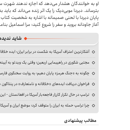
او به خوانندگان هشدار می‌دهد که اجازه ندهند شهرت سنگ
بترساند. دیردا موبی‌دیک را یک اثر زنده می‌داند که بای
پایان دیردا با لحنی صمیمانه با اشاره به شخصیت کتاب ب
آغاز جاودانه بروید و سفر را شروع کنید: مرا اسماعیل بنام
شاید ندیده
آشکارترین اعتراف آمریکا به شکست در برابر ایران؛ ایده خلاقا
مجتبی شکوری در راهپیمایی اربعین؛ وقتی یک ویدئو به آیینه‌
چگونه به «جنگ هرمز» پایان دهیم؛ به روایت سخنگوی فارسی‌ز
فراخوان دریافت ایده‌های «خلاقانه و نامتعارف» در پنتاگون بر
ترامپ در حال تکرار کارزار فاجعه‌بار آمریکا در افغانستان - این 
چرا ترامپ حمله به ایران را متوقف کرد؛ موضع ایران و آمریک
مطالب پیشنهادی