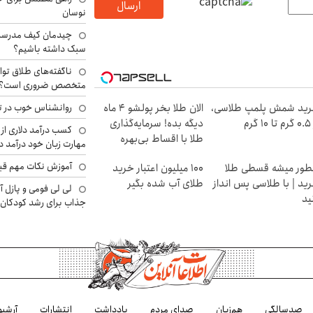
ارسال
نوسان
چیدمان کیف مدرسه؛
سبک داشته باشیم؟
ناگفته‌های طلاق توا
متخصص ضروری است؟
ید شمش پلمپ طلاسی،
الان طلا بخر پولشو 4 ماه
روانشناس خوب در ت
۱ گرم
دیگه بده! سرمایه‌گذاری
کسب درآمد دلاری از 
طلا با اقساط بی‌بهره
مهارت زبان خود درآمد د
آموزش نکات مهم قبل 
ور میشه قسطی طلا
100 میلیون اعتبار خرید
ید | با طلاسی پس انداز
طلای آب شده بگیر
لی لی فومی و پازل آ
ید
جذاب برای رشد کودکان
صدسالگی
هم‌زبان
صدای مردم
یادداشت
انتشارات
آرشیو