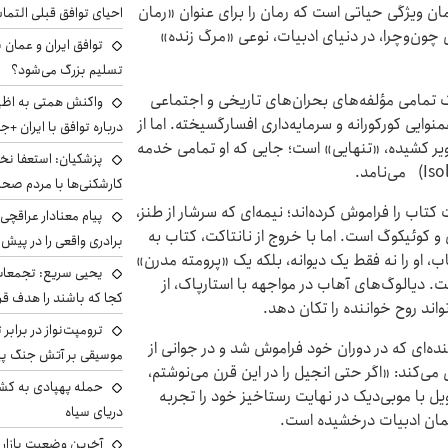
ان ویژگی حیاتی است که رمان را برای عنوان «رمان
احیای توافق قبلی التما
 چون‌وچرا، در دنیای ادبیات، نوعی «مرگ زنده»
توافق ایران و عمان ب
تسلیم بزرگ می‌شود؟
ک تمامی مؤلفه‌های بحران‌های تاریخی و اجتماعی
واکنش همتی به اظهار
نوایی کورکورانه و سرمایه‌داری افسارگسیخته. اما از
درباره توافق با ایران +ج
ویر کشیده، «تنهایی» است؛ جایی که او تمامی خدمه
پزشکیان: استعفا نخوا
کارشکنی‌ها با مردم صح
کتاب را فراموش کرده‌اند؛ نیمه‌ای که سرشار از طنز،
پیام معنادار عراقچی:
کوئیکوگ است. اما با خروج از نانتاکت، کتاب به
برادری واقعی را در پیش 
او را نه فقط یک دیوانه، بلکه یک «پرومته مدرن»
یحیی سریع: تجمعات 
. دیالوگ‌های آهاب در مواجهه با استارپاک، از
کجا که باشند را هدف قر
اند روح خواننده را تکان دهد.
ترومپت‌نواز در برابر 
نده‌ای که در دوران خود فراموش شد و در جوانی از
موسیقی بر آتش جنگ پیر
می‌کند: «اگر حتی انجیل را در این قرن می‌نوشتم،
حمله پهپادی به کشت
ویل با موبی‌دیک در نهایت رستاخیز خود را تجربه
دریای سیاه
آخرین وضعیت بازار ار