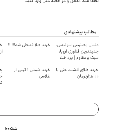
لطفا عدد مقابل را در جعبه متن وارد کنید
مطالب پیشنهادی
دندان مصنوعی سوئیسی:
خرید طلا قسطی شد!!!!!!
خر
جدیدترین فناوری اروپا،
از ۰.۵ گرم تا ۰
سبک و مقاوم | پرداخت
قسطی
خرید طلای آبشده حتی با
خرید شمش 1 گرمی از
چط
۱۰۰هزارتومان
طلاسی
خر
کن
شبکه۱۰۰