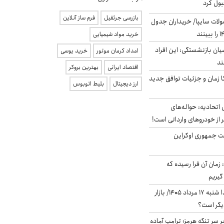
بول کرد
بازرسی جرثقیل
فرم ساز آنلاین
لات سایپا/ خریداران جدول
خرید مواد شیمیایی
یان بازنشستگی: این افراد
امداد کرمان موتور
خرید یوسی
اقتصاد ایرانی
بهترین بروکر
کا زمان و جزئیات توافق جدید
ارز دیجیتال
بلیط اتوبوس
تحادیه: حواله‌های
 از خودروهای وارداتی است!
ست جمهوری اوکراین
 زمان آن فرا رسیده که
گیریم
پیش‌بینی بورس فردا شنبه ۱۷ مرداد ۱۴۰۵/ بازار
یگر است؟
ر سر تنگه هرمز؛ ترامپ آماده