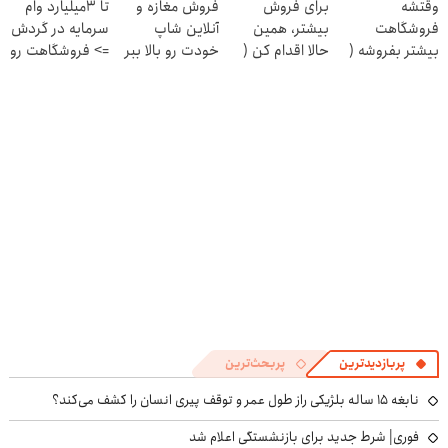
وقتشه
برای فروش
فروش مغازه و
تا 3میلیارد وام
فروشگاهت
بیشتر، همین
آنلاین شاپ
سرمایه در گردش
بیشتر بفروشه (
حالا اقدام کن (
خودت رو بالا ببر
=> فروشگاهت رو
همین الان ثبت
ثبت نام کن )
ثبت کن
نام کن )
پربازدیدترین
پربحث‌ترین
نابغه ۱۵ ساله بلژیکی راز طول عمر و توقف پیری انسان را کشف می‌کند؟
فوری| شرط جدید برای بازنشستگی اعلام شد