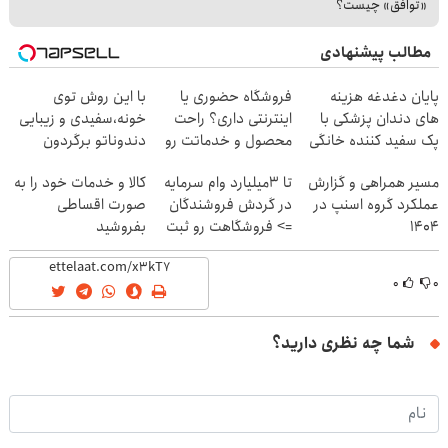
«توافق» چیست؟
مطالب پیشنهادی
پایان دغدغه هزینه
فروشگاه حضوری یا
با این روش توی
های دندان پزشکی با
اینترنتی داری؟ راحت
خونه،سفیدی و زیبایی
پک سفید کننده خانگی
محصول و خدماتت رو
دندوناتو برگردون
بفروش
(40%off)
مسیر همراهی و گزارش
تا 3میلیارد وام سرمایه
کالا و خدمات خود را به
عملکرد گروه اسنپ در
در گردش فروشندگان
صورت اقساطی
۱۴۰۴
=> فروشگاهت رو ثبت
بفروشید
کن
۰
۰
شما چه نظری دارید؟