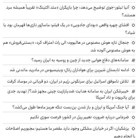
آنیا تیلور-جوی توضیح می‌دهد: چرا بازیگران «متد اکتینگ» تقریباً همیشه مرد
هستند؟
افشای چهره واقعی «بودای جادویی» در یک فیلم؛ ماساژور نازی‌ها قهرمان بود یا
شیاد؟
جنجال تازه هوش مصنوعی در هالیوود؛ الی راث اعتراف کرد: «بستنی‌فروش» هم
به هوش مصنوعی آلوده شد
سامانه‌های دفاع هوایی جدید از چین و روسیه به ایران رسید؟
ادامه تابستان شیرین برای هواداران رئال؛ وینیسیوس در مادرید ماندنی شد
تلاش ناموفق اسرائیل برای سرنگونی رژیم در ایران، دو قربانی در موساد گرفت
خیبرشکن ایران به سامانه هدایت ضدپارازیت چینی مجهز شد؟/ تهدید جدی
برای پاتریوت و تاد آمریکا
آیا جنگ آمریکا و ایران و باز شدن بن‌بست تنگه هرمز ماه‌ها طول می‌کشد؟
ضرغامی درباره ضرورت تغییر ریل در کشور: فرصت سوزی نکنیم
پزشکیان: اگر در خیابان مشکلی وجود دارد مقصر ما هستیم؛ مجبوریم اصلاحات
را انجام دهیم