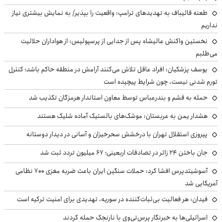
طعنه قالیباف به تهدیدهای ترامپ: واقعیت را بپذیر/ به نمایش بیشتری نیاز
نداریم
نخستین واکنش عالیشاه پس از جدایی از پرسپولیس: از هواداران حلالیت
می‌طلبم
یوسف پزشکیان: افراد عاقل تلاش می‌کنند آرامش در منطقه حاکم باشد؛ کنترل
تورم شدنی نیست، چون شرایط پیچیده است
حمله به قشم و بندرعباس توسط معاون استاندار هرمزگان تکذیب شد
هشدار یمن به عربستان: موشک‌های بالستیک آماده شلیک هستند
پیروزی استقلال تهران با درخشش سحرخیزان و آسانی در دیدار دوستانه
جان باختن ۲۴ زائر در تصادفات اربعینی؛ ۶۷ میلیون تردد ثبت شد
آسوشیتدپرس افشا کرد: حملات سنگین ایران باعث ضربه مغزی ۷۰۰ نظامی
آمریکایی شد
فیدان: هر فعالیت بی‌ثبات‌کننده در سوریه، تهدیدی برای امنیت ترکیه است
اسرائیلی‌ها به خبرنگار پرس‌تی‌وی با نارنجک حمله کردند