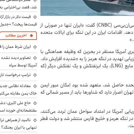
شد، قصد بی‌احترامی به 
قیمت‌ها ریخت؟ +جدول
به گزارش اطلاعات آنلاین، یک مقام آمریکایی به شبکه سی‌ان‌بی‌سی (CNBC) گفت: «ایران تنها در صورتی از
هد. اقدامات ایران در این تنگه برای ایالات متحده
آخرین مطالب
.»
ایران شرط عمان را ق
ری آمریکا مستقر در بحرین که وظیفه هماهنگی با
تصاویر دیده نشده ا
ابی تهدید در تنگه هرمز را به «شدید» افزایش داد.
آمریکا توسط سپاه
این اقدام پس از حملاتی به یک کشتی حمل گاز طبیعی مایع (LNG)، یک ابرنفتکش و یک نفتکش دیگر (که
ترامپ درخواست تازه 
متحده حاصل شد، متعهد شده بود امکان عبور ایمن
معادله نظامی جدید 
تهران اصرار دارد که شناورها باید از مسیر شمالی که
خاک یمن مقابله می‌کنی
حاج علی اکبری: دش
مفتضحانه‌ای خورده اس
ایی آمریکا در امتداد سواحل عمان تردد می‌کنند،
در تنگه هرمز و خلیج فارس منتشر شد و دولت قطر
ناامید از همراهی ترا
ست.
تنهایی با ایران بجنگد؟