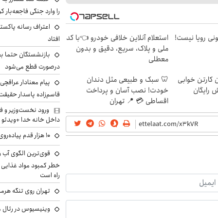
را وارد جنگی فاجعه‌بار کر
اعتراف رسانه پاکستان
هی 800 میلیونی رویا نیست!
استعلام آنلاین خلافی خودرو 👈با کد
افتاد
ملی و پلاک، سریع، دقیق و بدون
بازنشستگان حتما بخ
معطلی
درصورت قطع می‌شود
ن کارتن خوابی
🦷 سبک و طبیعی مثل دندان
پیام معنادار عراقچی د
ش رایگان
خودت! نصب آسان و پرداخت
قاسم‌زاده پاسدار حقیقت
اقساطی 💳 📍 تهران
ورود نخست‌وزیر و ف
داخل خانه خدا +ویدئو
۱۰ هزار قدم پیاده‌روی در روز فقط یک تخیل بود؟
خطر کمبود مواد غذایی و 
راه است
تهران روی تنگه هرمز
وینیسیوس در رئال م