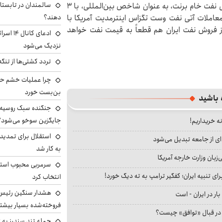
سالمندان در تابستا
بلافاصله پس از حمله به نفتکش‌ها، قیمت معاملات آتی نفت خام برنت، به عنوان شاخص بین‌المللی، با ۳
دهند؟
 رسید. قیمت معاملات آتی نفت وست تگزاس اینترمدیت آمریکا با
ش یافت. لغو مجوز فروش نفت ایران هم قطعاً به قیمت نفت خواهد
ادعای کا
نزدیک می‌شود
تردد کشتی‌ها از تنگ
چرا عملیات خشم حما
بن‌بست خورد
 باشید
جنگنده سبک روسیه 
جایگزین سوخو می‌شود؟
نه خریداریم!
استقلال برای تمدید ق
ای از جامعه تبدیل می‌شود
به کار شد
بان وزارت خارجه آمریکا
سرمربی محبوب استقل
ای تنبیه ایران؛ کفگیر ترامپ به ته دیگ خورد!
انتخاب کرد
هشدار سنگین رئیس ا
بار در ایران - است
فروخته‌شده بسیار بیشتر
ا در قبال «توافق» چیست؟
حمله تند سندرز به ت