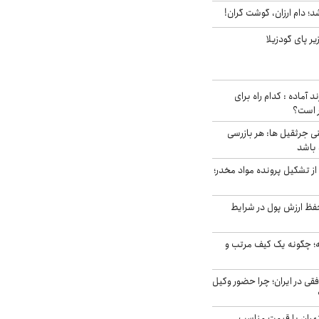
؛ دام ارزان، گوشت گران!
ر پای گودزیلا
د آماده : کدام راه برای
ر است؟
ی جرثقیل ها: هر بازرسی
 باشد
از تشکیل پرونده مواد مخدر؛
فظ ارزش پول در شرایط
 چگونه یک کیف مرتب و
فقی در ایران؛ چرا حضور وکیل
هران با قیمت مناسب