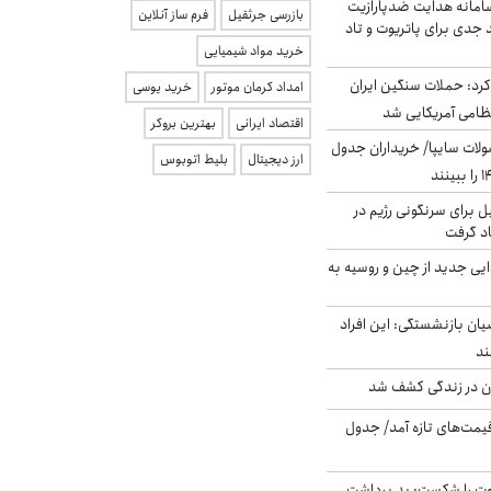
امانه هدایت ضدپارازیت
بازرسی جرثقیل
فرم ساز آنلاین
جدی برای پاتریوت و تاد
خرید مواد شیمیایی
رد: حملات سنگین ایران
امداد کرمان موتور
خرید یوسی
اقتصاد ایرانی
بهترین بروکر
لات سایپا/ خریداران جدول
ارز دیجیتال
بلیط اتوبوس
ل برای سرنگونی رژیم در
اد گرفت
ایی جدید از چین و روسیه به
یان بازنشستگی: این افراد
دن در زندگی کشف شد
 قیمت‌های تازه آمد/ جدول
ت را شکست: بد برداشت