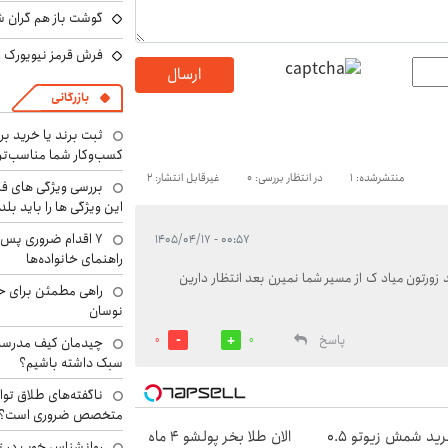
گوشت باز هم گران شد
فرش قرمز نیویورک زی
ارسال
بازرگانی
ثبت برند یا خرید برن
کسب‌وکار شما مناسب‌ت
منتشرشده: 1
در انتظار بررسی: 0
غیرقابل انتشار: 2
بررسی ویژگی های فن
این ویژگی ها را باید بلد
۷ اقدام ضروری پس 
۰۰:۵۷ - ۱۴۰۵/۰۴/۱۷
راهنمای خانواده‌ها
د زورتون میاد ک از مسیر شما نمیرن بعد انتظار دارین
راهی مطمئن برای ح
نوسان
پاسخ
0
0
چیدمان کیف مدرسه؛
سبک داشته باشیم؟
ناگفته‌های طلاق توا
متخصص ضروری است؟
خرید شمش زیوتو ۰.۵
الان طلا بخر پولشو 4 ماه
روانشناس خوب در ت