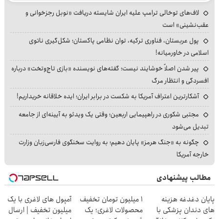
لاف‌های توخالی ترامپ علیه ایران شایسته دریافت «نوبل رجزخوانی و
عقب‌نشینی» است
پول عربستان، فناوری ترکیه، توان نظامی پاکستان؛ شکل‌گیری ناتوی
اسلامی در خاورمیانه!
پیر شدن اصلاً خوشایند نیست؛ گفته‌های نویسنده «بازی تاج‌وتخت» درباره
افسردگی و انتظار مرگ
آشکارترین اعتراف آمریکا به شکست در برابر ایران؛ ایده خلاقانه خریداریم!
مجتبی شکوری در راهپیمایی اربعین؛ وقتی یک ویدئو به آیینه‌ای از جامعه
تبدیل می‌شود
چگونه به «جنگ هرمز» پایان دهیم؛ به روایت سخنگوی فارسی‌زبان وزارت
خارجه آمریکا
مطالب پیشنهادی
پایان دغدغه هزینه
۱ میلیون تومان تخفیف
آمپول های لاغری با یک
های دندان پزشکی با
محصولات لاغری؛ یک
میلیون تخفیف | ارسال