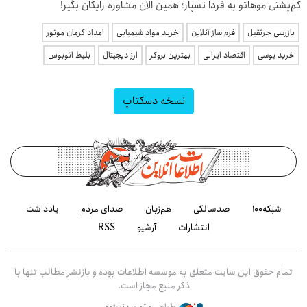
کم‌پشتی موهاتو به فردا نسپار؛ همین الان مشاوره رایگان بگیر!
بازرسی جرثقیل
فرم ساز آنلاین
خرید مواد شیمیایی
امداد کرمان موتور
خرید یوسی
اقتصاد ایرانی
بهترین بروکر
ارز دیجیتال
بلیط اتوبوس
نسخه دسکتاپ
شبکه۱۰۰
صدسالگی
هم‌زبان
صدای مردم
یادداشت
انتشارات
آرشیو
RSS
تمام حقوق این سایت متعلق به موسسه اطلاعات بوده و بازنشر مطالب تنها با
ذکر منبع مجاز است.
طراحی و تولید: نستوه