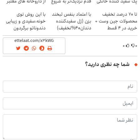
پک سفید کننده خانگی
قدم نزدیک‌تر به شروع
از داروخانه های معتبر
کاهش وزن
تا 70 درصد تخفیف
با اعتماد بنفس لبخند
با این روش توی
محصولات جین وست +
بزن (ژل سفیدکننده
خونه،سفیدی و زیبایی
خرید در 4 قسط
دندان40%تخفیف)
دندوناتو برگردون
(40%off)
۰
۰
شما چه نظری دارید؟