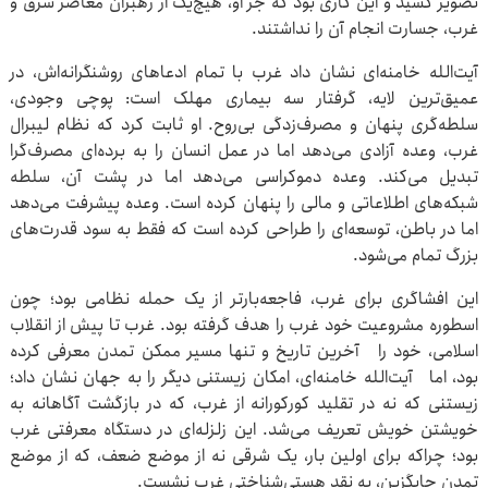
تصویر کشید و این کاری بود که جز او، هیچ‌یک از رهبران معاصر شرق و
غرب، جسارت انجام آن را نداشتند.
آیت‌الله خامنه‌ای نشان داد غرب با تمام ادعاهای روشنگرانه‌اش، در
عمیق‌ترین لایه، گرفتار سه بیماری مهلک است: پوچی وجودی،
سلطه‌گری پنهان و مصرف‌زدگی بی‌روح. او ثابت کرد که نظام لیبرال
غرب، وعده آزادی می‌دهد اما در عمل انسان را به برده‌ای مصرف‌گرا
تبدیل می‌کند. وعده دموکراسی می‌دهد اما در پشت آن، سلطه
شبکه‌های اطلاعاتی و مالی را پنهان کرده است. وعده پیشرفت می‌دهد
اما در باطن، توسعه‌ای را طراحی کرده است که فقط به سود قدرت‌های
بزرگ تمام می‌شود.
این افشاگری برای غرب، فاجعه‌بارتر از یک حمله نظامی بود؛ چون
اسطوره مشروعیت خود غرب را هدف گرفته بود. غرب تا پیش از انقلاب
اسلامی، خود را آخرین تاریخ و تنها مسیر ممکن تمدن معرفی کرده
بود، اما آیت‌الله خامنه‌ای، امکان زیستنی دیگر را به جهان نشان داد؛
زیستنی که نه در تقلید کورکورانه از غرب، که در بازگشت آگاهانه به
خویشتن خویش تعریف می‌شد. این زلزله‌ای در دستگاه معرفتی غرب
بود؛ چراکه برای اولین بار، یک شرقی نه از موضع ضعف، که از موضع
تمدن جایگزین، به نقد هستی‌شناختی غرب نشست.