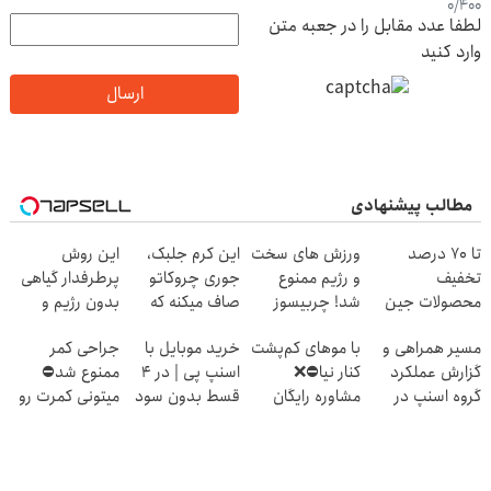
0
/
400
لطفا عدد مقابل را در جعبه متن
وارد کنید
ارسال
مطالب پیشنهادی
تا 70 درصد
ورزش های سخت
این کرم جلبک،
این روش
تخفیف
و رژیم ممنوع
جوری چروکاتو
پرطرفدار گیاهی
محصولات جین
شد! چربیسوز
صاف میکنه که
بدون رژیم و
وست + خرید در
گیاهی جایگزین
انگار بوتاکس
ورزش لاغرت
مسیر همراهی و
با موهای کم‌پشت
خرید موبایل با
جراحی کمر
4 قسط
شد(موجودی
کردی!(تخفیف
میکنه
گزارش عملکرد
کنار نیا⛔️❌
اسنپ پی | در ۴
ممنوع شد⛔
محدود)
ویژه)
گروه اسنپ در
مشاوره رایگان
قسط بدون سود
میتونی کمرت رو
۱۴۰۴
کاشت مو بگیر
و کارمزد!
در منزل درمان
کنی! 👈🏻
پرسش‌نامه