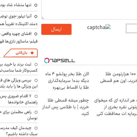
تنها منشاء شاد بو
آنیا تیلور-جوی توضی
«متد اکتینگ» تقریباً 
ارسال
افشای چهره واقعی «
فیلم؛ ماساژور نازی‌ها قه
بازرگانی
ثبت برند یا خرید برن
کسب‌وکار شما مناسب‌ت
با ۱۰۰ هزارتومن طلا
الان طلا بخر پولشو 4 ماه
بررسی ویژگی های فن
رید، اون هم قسطی
دیگه بده! سرمایه‌گذاری
این ویژگی ها را باید بلد
طلا با اقساط بی‌بهره
۷ اقدام ضروری پس 
 هر اندازه ای که میخوای
چطور میشه قسطی طلا
راهنمای خانواده‌ها
تونی نقره بخری از
خرید | با طلاسی پس انداز
راهی مطمئن برای ح
مایه ات محافظت کنی
کنید
نوسان
چیدمان کیف مدرسه؛
سبک داشته باشیم؟