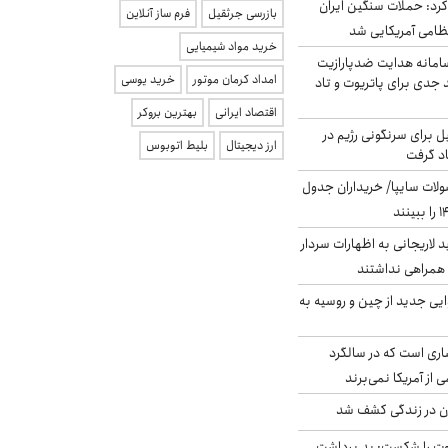
رد: حملات سنگین ایران
بازرسی جرثقیل
فرم ساز آنلاین
خرید مواد شیمیایی
امانه هدایت ضدپارازیت
امداد کرمان موتور
خرید یوسی
جدی برای پاتریوت و تاد
اقتصاد ایرانی
بهترین بروکر
ل برای سرنگونی رژیم در
ارز دیجیتال
بلیط اتوبوس
اد گرفت
لات سایپا/ خریداران جدول
لاریجانی به اظهارات سردار
همراهی نداشتند
ایی جدید از چین و روسیه به
ری است که در سالگرد
ی از آمریکا نمی‌برند
دن در زندگی کشف شد
ت را شکست: بد برداشت