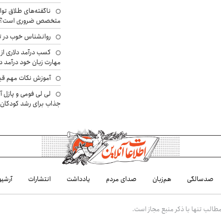
ناگفته‌های طلاق توا
متخصص ضروری است؟
روانشناس خوب در ت
کسب درآمد دلاری از 
مهارت زبان خود درآمد د
آموزش نکات مهم قبل 
لی لی فومی و پازل آ
جذاب برای رشد کودکان
صدسالگی
هم‌زبان
صدای مردم
یادداشت
انتشارات
آرشیو
الب تنها با ذکر منبع مجاز است.