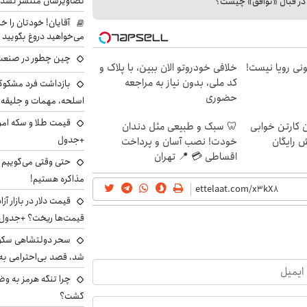
تصاویرشان منتشر نشد
ا در قبال «توافق» چیست؟
آقایان! خودتان را 
می‌خواهید دروغ بگویید
چین چطور در صنعت
هی 800 میلیونی رویا نیست!
خلافی خودروتو الان ببین، با پلاک و
کد ملی، بدون نیاز به مراجعه
بازداشت فرد مشکوک 
حضوری
اسلحه، مهمات و جلیق
ن کارتن خوابی
🦷 سبک و طبیعی مثل دندان
+جدول
ش رایگان
خودت! نصب آسان و پرداخت
اقساطی 💳 📍 تهران
حتی وقتی می‌گوییم م
مذاکره هستیم!
قیمت‌ها ریخت؟ +جدول
سحر دولتشاهی سکو
شد، قصد بی‌احترامی به 
چرا تنگه هرمز به و
گشت؟