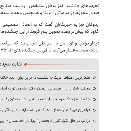
تحریم‌های «کاتسا» نیز به‌طور مشخص «ریاست صنایع د
صدور مجوزهای صادراتی آمریکا و همچنین محدودیت‌های
افزود که پیش‌تر وعده تحویل پنج فروند از این جنگنده‌ها
دیدار ترامپ و اردوغان در شرایطی انجام شد که بنیامین ن
ایالات متحده فشار می‌آورد تا فروش جنگنده‌های اف-۳۵ به ترکیه از سر گرفته نشود.
شاید ندیده
آشکارترین اعتراف آمریکا به شکست در برابر ایران؛ ایده خلاقا
مجتبی شکوری در راهپیمایی اربعین؛ وقتی یک ویدئو به آیینه‌
چگونه به «جنگ هرمز» پایان دهیم؛ به روایت سخنگوی فارسی‌ز
فراخوان دریافت ایده‌های «خلاقانه و نامتعارف» در پنتاگون بر
ترامپ در حال تکرار کارزار فاجعه‌بار آمریکا در افغانستان - این 