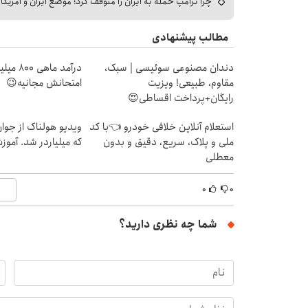
چرا ترامپ حمله به ایران را متوقف کرد؛ موضع ایران و آمریک
مطالب پیشنهادی
دندان مصنوعی سوئیسی | سبک،
درآمد ما
مقاوم، طبیعی! ویزیت
امتحانش مجانیه😉
رایگان+پرداخت اقساطی😍
استعلام آنلاین خلافی خودرو 👈با کد
ویدیو هولناک از جوا
ملی و پلاک، سریع، دقیق و بدون
که میلیاردر شد. آموز
معطلی
۰
۰
شما چه نظری دارید؟