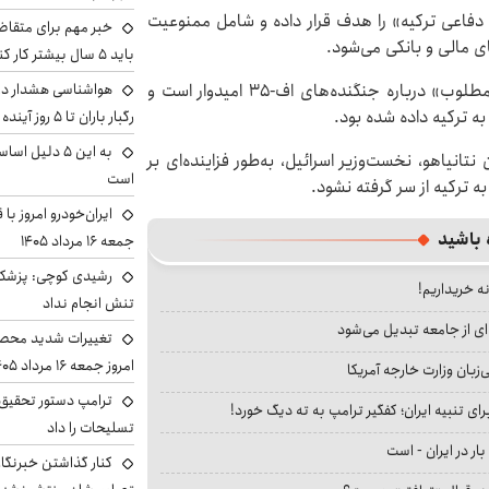
فاعی ترکیه» را هدف قرار داده و شامل ممنوعیت
خبر مهم برای متقاض
 مالی و بانکی می‌شود.
باید ۵ سال بیشتر کار کنند
هواشناسی هشدار داد
اردوغان نیز به خبرنگاران گفت که به اتخاذ «تصمیمی مطلوب» درباره جنگنده‌های اف-۳۵ امیدوار است و
 به ترکیه داده شده بود.
رگبار باران تا ۵ روز آینده
به این ۵ دلیل
تانیاهو، نخست‌وزیر اسرائیل، به‌طور فزاینده‌ای بر
است
ایران‌خودرو امروز با
 باشید
جمعه ۱۶ مرداد ۱۴۰۵
رشیدی کوچی: پزشکیا
نه خریداریم!
تنش انجام نداد
ای از جامعه تبدیل می‌شود
تغییرات شدید محصو
امروز جمعه ۱۶ مرداد ۱۴۰۵ را ببینند
بان وزارت خارجه آمریکا
ترامپ دستور تحقیق 
ای تنبیه ایران؛ کفگیر ترامپ به ته دیگ خورد!
تسلیحات را داد
بار در ایران - است
کنار گذاشتن خبرنگار