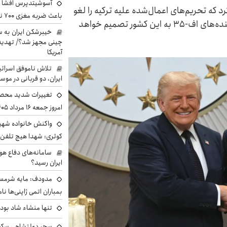
آسوشیتدپرس افشا ک
د که تحریم‌های اعمال‌شده علیه ترکیه را لغو
باعث ضربه مغزی ۷۰۰ نظامی آمریکایی شد
خواهد کرد و به‌زودی درباره ازسرگیری فروش جنگنده‌های اف-۳۵ به این کشور تصمیم خواهد
خیبرشکن ایران به س
چینی مجهز شد؟/ تهدید 
آمریکا
تلاش ناموفق اسرائی
ایران، دو قربانی در موس
تغییرات شدید محصو
امروز جمعه ۱۶ مرداد ۱۴۰۵ را ببینند
واکنش خانواده شهید 
کوثری: شهدا هیچ تلفن 
سامانه‌های دفاع هو
ایران رسید؟
مدودف: مایه شرمسا
بمباران اتمی ژاپنی‌ها نام
تنها منشاء شاد بو
سحر دولتشاهی سکو