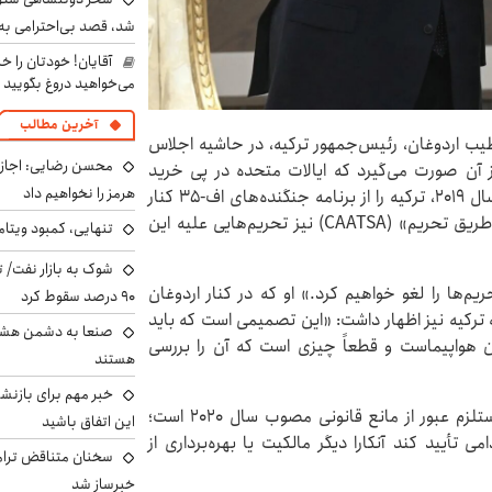
شد، قصد بی‌احترامی به 
آقایان! خودتان را 
می‌خواهید دروغ بگویید
آخرین مطالب
 طیب اردوغان، رئیس‌جمهور ترکیه، در حاشیه اجلاس
محسن رضایی: اجازه 
از آن صورت می‌گیرد که ایالات متحده در پی خرید
هرمز را نخواهیم داد
سامانه پدافند هوایی روسی «اس-۴۰۰» توسط آنکارا در سال ۲۰۱۹، ترکیه را از برنامه جنگنده‌های اف-۳۵ کنار
گذاشت و بر اساس «قانون مقابله با دشمنان آمریکا از طریق تحریم» (CAATSA) نیز تحریم‌هایی علیه این
تنهایی، کمبود ویتام
شوک به بازار نفت/ ت
یم‌ها را لغو خواهیم کرد.» او که در کنار اردوغان
۹۰ درصد سقوط کرد
 بود، درباره احتمال فروش جنگنده‌های اف-۳۵ به ترکیه نیز اظهار داشت: «این تصمیمی است که باید
صنعا به دشمن هشدار
رین هواپیماست و قطعاً چیزی است که آن را بررسی
هستند
خبر مهم برای بازنش
با این حال، هرگونه بازگشت ترکیه به برنامه اف-۳۵ مستلزم عبور از مانع قانونی مصوب سال ۲۰۲۰ است؛
این اتفاق باشید
 تأیید کند آنکارا دیگر مالکیت یا بهره‌برداری از
سخنان متناقض ترامپ 
خبرساز شد