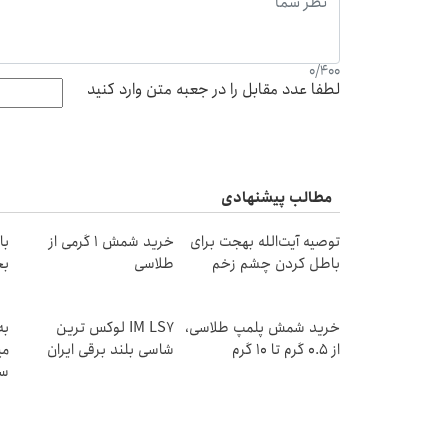
0
/
400
لطفا عدد مقابل را در جعبه متن وارد کنید
مطالب پیشنهادی
توصیه آیت‌الله بهجت برای
خرید شمش 1 گرمی از
باطل کردن چشم زخم
طلاسی
بخ
خرید شمش پلمپ طلاسی،
IM LS7 لوکس ترین
به
از ۰.۵ گرم تا ۱۰ گرم
شاسی بلند برقی ایران
می
سر