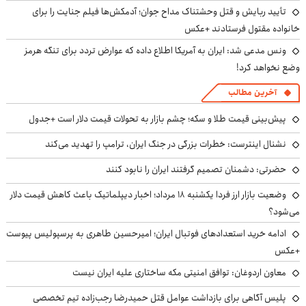
تأیید ربایش و قتل وحشتناک مداح جوان؛ آدمکش‌ها فیلم جنایت را برای
خانواده مقتول فرستادند +عکس
ونس مدعی شد: ایران به آمریکا اطلاع داده که عوارض تردد برای تنگه هرمز
وضع نخواهد کرد!
آخرین مطالب
پیش‌بینی قیمت طلا و سکه؛ چشم بازار به تحولات قیمت دلار است +جدول
نشنال اینترست: خطرات بزرگی در جنگ ایران، ترامپ را تهدید می‌کند
حضرتی: دشمنان تصمیم گرفتند ایران را نابود کنند
وضعیت بازار ارز فردا یکشنبه ۱۸ مرداد؛ اخبار دیپلماتیک باعث کاهش قیمت دلار
می‌شود؟
ادامه خرید استعدادهای فوتبال ایران؛ امیرحسین طاهری به پرسپولیس پیوست
+عکس
معاون اردوغان: توافق امنیتی مکه ساختاری علیه ایران نیست
پلیس آگاهی برای بازداشت عوامل قتل حمیدرضا رجب‌زاده تیم تخصصی