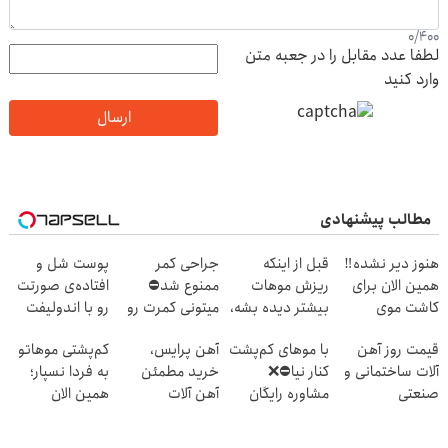
0
/
400
لطفا عدد مقابل را در جعبه متن
وارد کنید
ارسال
مطالب پیشنهادی
هنوز دیر نشده‼️
قبل از اینکه
جراحی کمر
پوست شل و
همین الان برای
ریزش موهات
ممنوع شد⛔
افتاده‌ی صورتت
کاشت موی
بیشتر دیده بشه،
میتونی کمرت رو
رو با اندولیفت
طبیعی اقدام کن!
اقدام کن‼️
در منزل درمان
جوونش کن 💟
قیمت روز آهن
با موهای کم‌پشت
آهن پرایس،
کم‌پشتی موهاتو
کنی! 👈🏻
آلات ساختمانی و
کنار نیا⛔️❌
خرید مطمئن
به فردا نسپار؛
پرسش‌نامه
صنعتی
مشاوره رایگان
آهن آلات
همین الان
کاشت مو بگیر
مشاوره رایگان
بگیر!