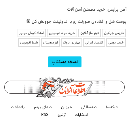
آهن پرایس، خرید مطمئن آهن آلات
پوست شل و افتاده‌ی صورتت رو با اندولیفت جوونش کن 💟
بازرسی جرثقیل
فرم ساز آنلاین
خرید مواد شیمیایی
امداد کرمان موتور
خرید یوسی
اقتصاد ایرانی
بهترین بروکر
ارز دیجیتال
بلیط اتوبوس
نسخه دسکتاپ
شبکه۱۰۰
صدسالگی
هم‌زبان
صدای مردم
یادداشت
انتشارات
آرشیو
RSS