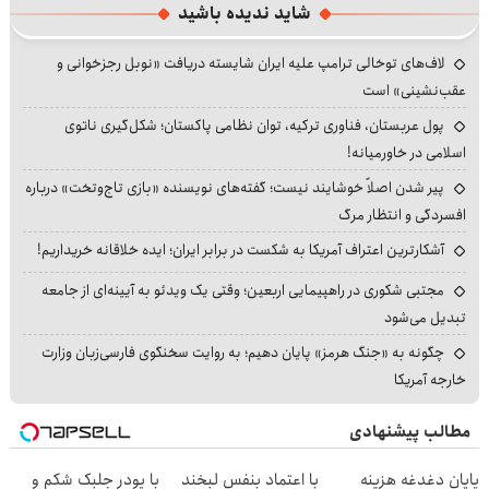
شاید ندیده باشید
لاف‌های توخالی ترامپ علیه ایران شایسته دریافت «نوبل رجزخوانی و
عقب‌نشینی» است
پول عربستان، فناوری ترکیه، توان نظامی پاکستان؛ شکل‌گیری ناتوی
اسلامی در خاورمیانه!
پیر شدن اصلاً خوشایند نیست؛ گفته‌های نویسنده «بازی تاج‌وتخت» درباره
افسردگی و انتظار مرگ
آشکارترین اعتراف آمریکا به شکست در برابر ایران؛ ایده خلاقانه خریداریم!
مجتبی شکوری در راهپیمایی اربعین؛ وقتی یک ویدئو به آیینه‌ای از جامعه
تبدیل می‌شود
چگونه به «جنگ هرمز» پایان دهیم؛ به روایت سخنگوی فارسی‌زبان وزارت
خارجه آمریکا
مطالب پیشنهادی
پایان دغدغه هزینه
با اعتماد بنفس لبخند
با پودر جلبک شکم و