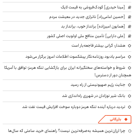
[مینا حیدری] کودک‌فروشی به قیمت لایک
[حسین امامی‌راد] ناترازی جدید در معیشت مردم
[همایون امیرزاده] برانداز خوب، برانداز بد
[علی دارابی] تأمین منافع ملی اولویت اصلی کشور
هشدار: گرانی بیشتر فاجعه‌بار است
مراسم یادبود روزنامه‌نگار پیشکسوت اطلاعات امروز برگزار می‌شود
شروط و خواسته‌های سختگیرانه ایران برای بازگشایی تنگه هرمز؛ توافق با آمریکا
همچنان دور از دسترس!
جنایت رژیم صهیونیستی از راه رسید
بانک شیر نوزادان در شهرری راه‌اندازی شد
تردید درباره آینده تنگه هرمز دوباره سوخت افزایش قیمت نفت شد
بازرگانی
چرا ارزان‌ترین همیشه به‌صرفه‌ترین نیست؟ راهنمای خرید ساعتی که سال‌ها