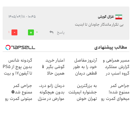
غزال گویلی
۱۰:۴۵ - ۱۴۰۵/۰۴/۱۸
بی تکرار ماندگار جاودان تا ابدیت
پاسخ
1
0
مطالب پیشنهادی
مسیر همراهی و
آرتروز مفاصل
اعتبار خرید
گردونه شانس
گزارش عملکرد
خود را به طور
گوشی بگیر 📱
بدون پوچ از PS5
گروه اسنپ در
قطعی درمان
همین حالا
تا آیفون17 و بیت
۱۴۰۴
کنید!
درخواست اعتبار
کوین 🔥
جراحی کمر
به بزرگترین
درمان زانو درد،
جراحی کمر
◂پرسش‌نامه▸
بده 🎯
ممنوع شده!
جشنواره ایمپلنت
بدون هیچگونه
ممنوع شد⛔
میخوای کمرت رو
تهران خوش
عوارض در منزل
میتونی کمرت رو
در منزل درمان
اومدید! | فقط
(◂پرسش‌نامه)
در منزل درمان
کنی؟
۲۵ میلیون !
کنی! 👈🏻
((پرسش‌نامه))
پرسش‌نامه