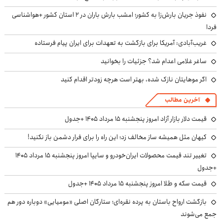
نفوذ جریان بارش‌زا به کشور؛ امشب بارش باران در ۲ استان کشور +هواشناسی
فردا
غریب‌آبادی: آمریکا برای بازگشت به تعهدات برای ایران پیام فرستاده
ساغر غلامی اعدام شد؟ جزئیات را بخوانید
اگر موهایتان نازک شده، بهتر است هرچه زودتر اقدام کنید
آخرین مطالب
قیمت دلار بازار آزاد امروز پنجشنبه ۱۵ مرداد ۱۴۰۵ +جدول
کیهان مثل همیشه ساز مخالف زد؛ این راه را برای فرار دشمن باز نکنید!
تغییر تند قیمت محصولات ایران‌خودرو و سایپا امروز پنجشنبه ۱۵ مرداد ۱۴۰۵
+جدول
قیمت سکه و طلا امروز پنجشنبه ۱۵ مرداد ۱۴۰۵ +جدول
بازگشت ارواح باستان به پرده نقره‌ای؛ ستارگان اصلی «مومیایی» دوباره دور هم
جمع می‌شوند