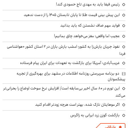
رئیس فیفا باید به مهدی تاج حسودی کند!
این پیش بینی قیمت طلا تا پایان تابستان ۱۴۰۵ را از دست ندهید
فواید مهم صاف نشستن که باید بدانید
عجیب اما واقعی؛ مغز می‌خواهد چاق بمانیم!
نفوذ جریان بارش‌زا به کشور؛ امشب بارش باران در ۲ استان کشور +هواشناسی
فردا
غریب‌آبادی: آمریکا برای بازگشت به تعهدات برای ایران پیام فرستاده
دو برنامه سرپرستی روزنامه اطلاعات در مشهد برای بهره‌گیری از تجربه
پیشکسوتان
این تورم در ۸۰ سال اخیر بی‌سابقه است/ افزایش نرخ سوخت اوضاع را بحرانی‌تر
می‌کند
اگر موهایتان نازک شده، بهتر است هرچه زودتر اقدام کنید
بازگشت گوزن زرد ایرانی به زاگرس
بازرگانی