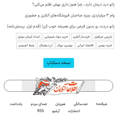
زانو درد درمان داره… چرا هنوز داری بهش ظلم می‌کنی؟
وام ۳ میلیاردی، ویژه صاحبان فروشگاه‌های آنلاین و حضوری
زانو دردت رو بدون قرص برای همیشه خوب کن! (قدم اول، پرسش‌نامه)
بازرسی جرثقیل
فرم ساز آنلاین
خرید مواد شیمیایی
امداد کرمان موتور
خرید یوسی
اقتصاد ایرانی
بهترین بروکر
ارز دیجیتال
بلیط اتوبوس
نسخه دسکتاپ
شبکه۱۰۰
صدسالگی
هم‌زبان
صدای مردم
یادداشت
انتشارات
آرشیو
RSS