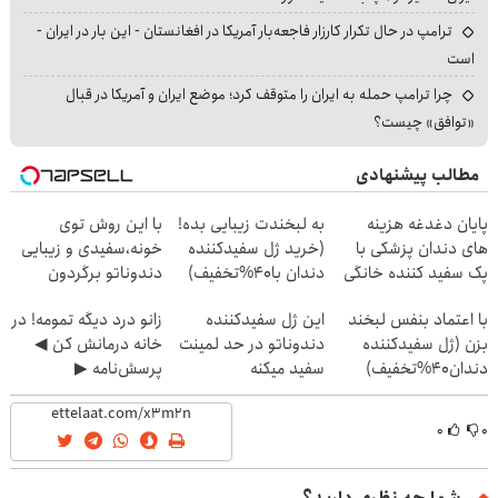
ترامپ در حال تکرار کارزار فاجعه‌بار آمریکا در افغانستان - این بار در ایران -
است
چرا ترامپ حمله به ایران را متوقف کرد؛ موضع ایران و آمریکا در قبال
«توافق» چیست؟
مطالب پیشنهادی
پایان دغدغه هزینه
به لبخندت زیبایی بده!
با این روش توی
های دندان پزشکی با
(خرید ژل سفیدکننده
خونه،سفیدی و زیبایی
پک سفید کننده خانگی
دندان با40%تخفیف)
دندوناتو برگردون
(40%off)
با اعتماد بنفس لبخند
این ژل سفیدکننده
زانو درد دیگه تمومه! در
بزن (ژل سفیدکننده
دندوناتو در حد لمینت
خانه درمانش کن ◀
دندان40%تخفیف)
سفید میکنه
پرسش‌نامه ▶
(40%تخفیف)
۰
۰