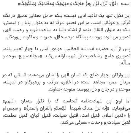
است: «نَزَلَ، نَزَلَ، نَزَلَ بِعِزِّ جَلَالِکَ وَجَبَرُوتِکَ وَعَظَمَتِکَ وَمَلَکُوتِکَ»
این تکرار، تنها یک تأکید ادبی نیست؛ بلکه حامل معنایی عمیق در نگاه
قرآنی و عرفانی است. در این تعبیر، مرگ نه به عنوان پایان و نیستی،
بلکه به عنوان انتقال بنده از نشئه دنیا به ساحت قرب و رحمت الهی
تصویر می‌شود؛ ورود به پیشگاه عزت، جلال، جبروت و ملکوت پروردگار.
پس از آن، حضرت آیت‌الله العظمی جوادی آملی با چهار تعبیر بلند،
تصویری جامع از شخصیت آن شهید ارائه می‌کند: «مجاهد، ورع، موحد و
متألّه»
این واژگان، چهار ضلع یک انسان الهی را نشان می‌دهند؛ انسانی که در
میدان عمل، مجاهد است؛ در اخلاق، مراقب و پرهیزکار؛ در اندیشه،
موحد؛ و در جان و دل، پیوسته متوجه خداوند.
اما اوج این شهادت‌نامه آنجاست که با تکرار سه‌باره «اللهم»
می‌فرماید: «إنّه نزل عندک شهیداً للإسلام والقرآن والعترۀ» و سپس او
را «قتیل اسلام، قتیل امت، قتیل صیانت، قتیل کیان، قتیل عظمت،
قتیل سیادت و وحدت» معرفی می‌کند.