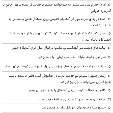
ادای احترام سن سباستین به پدرخوانده سینمای جنایی فرانسه؛ مروری جامع بر
آثار ژوزه جووانی
کشف رازهای سر به مهر فرا آنجلیکو؛ قدیمی‌ترین شاهکار نقاش رنسانس به
خانه بازگشت
مردی که با گذشته‌اش تسویه‌حساب کرد؛ گفتگو با اروین ولش درباره اعتیاد،
انضباط و دنیای مدرن
پیامدهای دیپلماسی کودکستانی ترامپ در قبال ایران برای آمریکا و جهان
اسرائیل چگونه امارات - همسایه ایران - را مسلح کرد
جزئیات عملیات فرامرزی نیروهای ویژه ایران برای ترور سران گروه‌های تروریستی
رئیس‌جمهور: نمی‌توانم حوادث دی‌ماه را فراموش کنم/ وقتی با مردم باشیم،
هیچ قدرتی نمی‌تواند ما را زمین‌گیر کند
کاناوارو: حماقت کردم بازیکن استقلال را به جام‌جهانی بردم
پزشکیان: وجود رهبر انقلاب برای ما نقطه قوت است
حضور ستاره جام‌جهانی در رئال مادرید قطعی شد