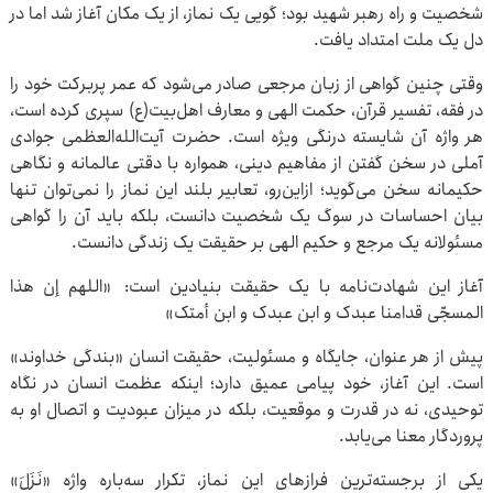
شخصیت و راه رهبر شهید بود؛ گویی یک نماز، از یک مکان آغاز شد اما در
دل یک ملت امتداد یافت.
وقتی چنین گواهی از زبان مرجعی صادر می‌شود که عمر پربرکت خود را
در فقه، تفسیر قرآن، حکمت الهی و معارف اهل‌بیت(ع) سپری کرده است،
هر واژه آن شایسته درنگی ویژه است. حضرت آیت‌الله‌العظمی جوادی
آملی در سخن گفتن از مفاهیم دینی، همواره با دقتی عالمانه و نگاهی
حکیمانه سخن می‌گوید؛ ازاین‌رو، تعابیر بلند این نماز را نمی‌توان تنها
بیان احساسات در سوگ یک شخصیت دانست، بلکه باید آن را گواهی
مسئولانه یک مرجع و حکیم الهی بر حقیقت یک زندگی دانست.
آغاز این شهادت‌نامه با یک حقیقت بنیادین است: «اللهم إن هذا
المسجّی قدامنا عبدک و ابن عبدک و ابن أمتک»
پیش از هر عنوان، جایگاه و مسئولیت، حقیقت انسان «بندگی خداوند»
است. این آغاز، خود پیامی عمیق دارد؛ اینکه عظمت انسان در نگاه
توحیدی، نه در قدرت و موقعیت، بلکه در میزان عبودیت و اتصال او به
پروردگار معنا می‌یابد.
یکی از برجسته‌ترین فرازهای این نماز، تکرار سه‌باره واژه «نَزَلَ»