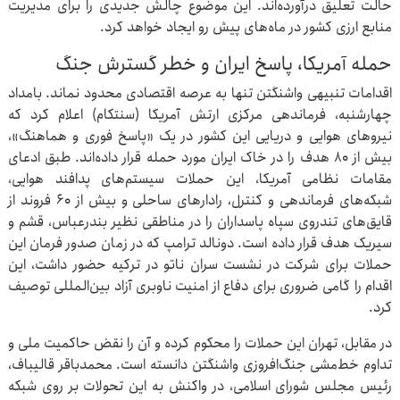
حالت تعلیق درآورده‌اند. این موضوع چالش جدیدی را برای مدیریت
منابع ارزی کشور در ماه‌های پیش رو ایجاد خواهد کرد.
حمله آمریکا، پاسخ ایران و خطر گسترش جنگ
اقدامات تنبیهی واشنگتن تنها به عرصه اقتصادی محدود نماند. بامداد
چهارشنبه، فرماندهی مرکزی ارتش آمریکا (سنتکام) اعلام کرد که
نیروهای هوایی و دریایی این کشور در یک «پاسخ فوری و هماهنگ»،
بیش از ۸۰ هدف را در خاک ایران مورد حمله قرار داده‌اند. طبق ادعای
مقامات نظامی آمریکا، این حملات سیستم‌های پدافند هوایی،
شبکه‌های فرماندهی و کنترل، رادارهای ساحلی و بیش از ۶۰ فروند از
قایق‌های تندروی سپاه پاسداران را در مناطقی نظیر بندرعباس، قشم و
سیریک هدف قرار داده است. دونالد ترامپ که در زمان صدور فرمان این
حملات برای شرکت در نشست سران ناتو در ترکیه حضور داشت، این
اقدام را گامی ضروری برای دفاع از امنیت ناوبری آزاد بین‌المللی توصیف
کرد.
در مقابل، تهران این حملات را محکوم کرده و آن را نقض حاکمیت ملی و
تداوم خط‌مشی جنگ‌افروزی واشنگتن دانسته است. محمدباقر قالیباف،
رئیس مجلس شورای اسلامی، در واکنش به این تحولات بر روی شبکه