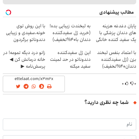
مطالب پیشنهادی
پایان دغدغه هزینه
به لبخندت زیبایی بده!
با این روش توی
های دندان پزشکی با
(خرید ژل سفیدکننده
خونه،سفیدی و زیبایی
پک سفید کننده خانگی
دندان با40%تخفیف)
دندوناتو برگردون
(40%off)
با اعتماد بنفس لبخند
این ژل سفیدکننده
زانو درد دیگه تمومه! در
بزن (ژل سفیدکننده
دندوناتو در حد لمینت
خانه درمانش کن ◀
دندان40%تخفیف)
سفید میکنه
پرسش‌نامه ▶
(40%تخفیف)
۰
۰
شما چه نظری دارید؟