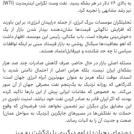
به بالای ۷۶ دلار در هر بشکه رسید. نفت وست تگزاس اینترمدیت (WTI)
نیز رشد مشابهی را تجربه کرد.
تحلیلگران موسسات بزرگ انرژی، از جمله «راپیدان انرژی»، بر این باورند
که افزایش ناگهانی قیمت‌ها نشان‌دهنده بیدار شدن بازار از یک
«خوش‌بینی مفرط» است. باب مکنالی، رئیس این موسسه، اظهار داشت
که لغو معافیت‌ها سیگنال روشنی به بازار فرستاد مبنی بر اینکه توافقات
سیاسی تا چه حد شکننده و غیرقابل‌اعتماد هستند.
مسئله اصلی بازار در حال حاضر، صرف کاهش صادرات چند صد هزار
بشکه‌ای ایران نیست، بلکه هراس اصلی از احتمال ناامنی شدید یا
انسداد موقت تنگه هرمز به عنوان مهم‌ترین آبراه انرژی جهان است؛
گذرگاهی که روزانه نزدیک به یک‌پنجم نفت مصرفی جهان از آن عبور
می‌کند. به خصوص که مقامات ایرانی پیش از این بارها تاکید کرده
بودند که اگر ایران قادر به صادر کردن نفت خود نباشد، امنیت ناوبری در
این مضایق برای دیگران نیز تضمین نخواهد شد؛ فرضیه‌ای که وقوع
حملات به نفتکش‌ها در مسیرهای جایگزین (نزدیک به سواحل عمان)
صحت و جدیت آن را به اثبات رساند.
دورنمای بحران؛ تداوم درگیری یا بازگشت به میز