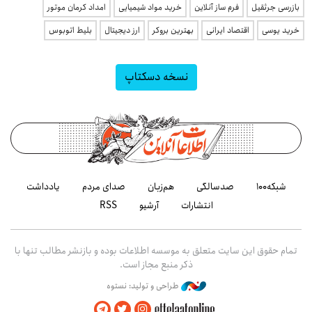
بازرسی جرثقیل
فرم ساز آنلاین
خرید مواد شیمیایی
امداد کرمان موتور
خرید یوسی
اقتصاد ایرانی
بهترین بروکر
ارز دیجیتال
بلیط اتوبوس
نسخه دسکتاپ
شبکه۱۰۰
صدسالگی
هم‌زبان
صدای مردم
یادداشت
انتشارات
آرشیو
RSS
تمام حقوق این سایت متعلق به موسسه اطلاعات بوده و بازنشر مطالب تنها با
ذکر منبع مجاز است.
طراحی و تولید: نستوه