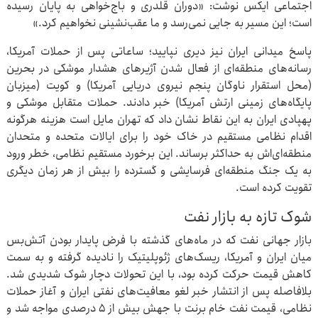
اجتماعی ایکس نوشت: «دوران قلدری و باج‌خواهی به پایان رسیده
است؛ این مسیر به جایی نمی‌رسد و ما عقب‌نشینی نخواهیم کرد.»
پاسخ میدانی ایران نیز دیری نپایید؛ ساعاتی پس از حملات آمریکا،
رسانه‌های منطقه‌ای از فعال شدن آژیرهای هشدار موشکی در بحرین
(محل استقرار ناوگان پنجم نیروی دریایی آمریکا) و کویت (میزبان
پایگاه‌های زمینی ارتش آمریکا) خبر دادند. حملات متقابل موشکی و
پهپادی ایران به این نقاط نشان داد که تهران مایل است هزینه هرگونه
اقدام نظامی مستقیم در خاک خود را برای ایالات متحده و متحدان
منطقه‌ای‌اش به حداکثر برساند. این برخورد مستقیم نظامی، خطر ورود
به یک جنگ منطقه‌ای فرسایشی و گسترده را بیش از هر زمان دیگری
تقویت کرده است.
شوک تازه به بازار نفت
بازار جهانی نفت که در ماه‌های گذشته با فرض پایدار بودن آتش‌بس
میان ایران و آمریکا، ریسک‌های ژئوپلیتیک را نادیده گرفته و به سمت
کاهش قیمت حرکت کرده بود، با این تحولات دچار شوک شدیدی شد.
بلافاصله پس از انتشار خبر لغو معافیت‌های نفتی ایران و آغاز حملات
نظامی، قیمت نفت خام برنت با جهش بیش از ۵ درصدی مواجه شد و