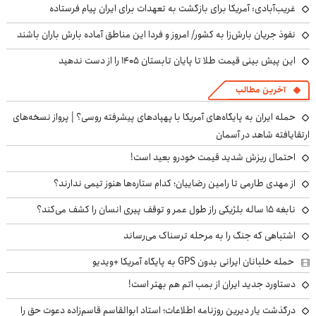
غریب‌آبادی: آمریکا برای بازگشت به تعهدات برای ایران پیام فرستاده
نفوذ جریان بارش‌زا به کشور/ امروز و فردا این مناطق آماده بارش باران باشند
این پیش بینی قیمت طلا تا پایان تابستان ۱۴۰۵ را از دست ندهید
آخرین مطالب
حمله ایران به پایگاه‌های آمریکا با پهپادهای پیشرفته روسی؟ | پرواز نسخه‌های
ارتقایافته شاهد در آسمان
احتمال ریزش شدید قیمت خودرو بعید است!
از مهدی طارمی تا رامین رضاییان؛ کدام ستاره‌ها هنوز تیمی ندارند؟
نابغه ۱۵ ساله بلژیکی راز طول عمر و توقف پیری انسان را کشف می‌کند؟
اشتباهی که جنگ را به مرحله ترسناک می‌رساند
حمله خلبانان ایرانی بدون GPS به پایگاه آمریکا +ویدیو
دستاورد جدید ایران از بمب اتم هم بهتر است!
درگذشت یار دیرین روزنامه اطلاعات؛ استاد ابوالقاسم قاسم‌زاده دعوت حق را