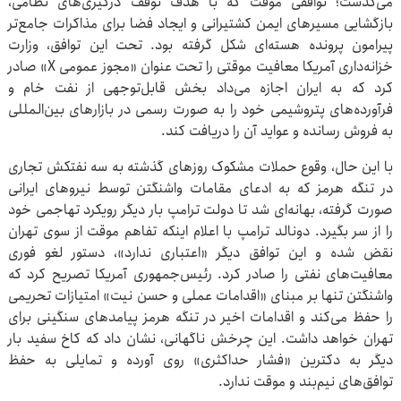
می‌گذشت؛ توافقی موقت که با هدف توقف درگیری‌های نظامی،
بازگشایی مسیرهای ایمن کشتیرانی و ایجاد فضا برای مذاکرات جامع‌تر
پیرامون پرونده هسته‌ای شکل گرفته بود. تحت این توافق، وزارت
خزانه‌داری آمریکا معافیت موقتی را تحت عنوان «مجوز عمومی X» صادر
کرد که به ایران اجازه می‌داد بخش قابل‌توجهی از نفت خام و
فرآورده‌های پتروشیمی خود را به صورت رسمی در بازارهای بین‌المللی
به فروش رسانده و عواید آن را دریافت کند.
با این حال، وقوع حملات مشکوک روزهای گذشته به سه نفتکش تجاری
در تنگه هرمز که به ادعای مقامات واشنگتن توسط نیروهای ایرانی
صورت گرفته، بهانه‌ای شد تا دولت ترامپ بار دیگر رویکرد تهاجمی خود
را از سر بگیرد. دونالد ترامپ با اعلام اینکه تفاهم موقت از سوی تهران
نقض شده و این توافق دیگر «اعتباری ندارد»، دستور لغو فوری
معافیت‌های نفتی را صادر کرد. رئیس‌جمهوری آمریکا تصریح کرد که
واشنگتن تنها بر مبنای «اقدامات عملی و حسن نیت» امتیازات تحریمی
را حفظ می‌کند و اقدامات اخیر در تنگه هرمز پیامدهای سنگینی برای
تهران خواهد داشت. این چرخش ناگهانی، نشان داد که کاخ سفید بار
دیگر به دکترین «فشار حداکثری» روی آورده و تمایلی به حفظ
توافق‌های نیم‌بند و موقت ندارد.