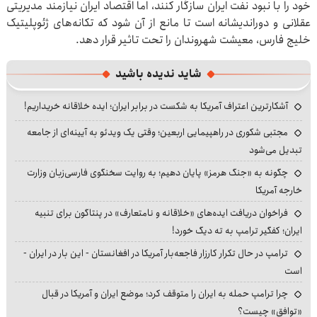
خود را با نبود نفت ایران سازگار کنند، اما اقتصاد ایران نیازمند مدیریتی
عقلانی و دوراندیشانه است تا مانع از آن شود که تکانه‌های ژئوپلیتیک
خلیج فارس، معیشت شهروندان را تحت تاثیر قرار دهد.
شاید ندیده باشید
آشکارترین اعتراف آمریکا به شکست در برابر ایران؛ ایده خلاقانه خریداریم!
مجتبی شکوری در راهپیمایی اربعین؛ وقتی یک ویدئو به آیینه‌ای از جامعه
تبدیل می‌شود
چگونه به «جنگ هرمز» پایان دهیم؛ به روایت سخنگوی فارسی‌زبان وزارت
خارجه آمریکا
فراخوان دریافت ایده‌های «خلاقانه و نامتعارف» در پنتاگون برای تنبیه
ایران؛ کفگیر ترامپ به ته دیگ خورد!
ترامپ در حال تکرار کارزار فاجعه‌بار آمریکا در افغانستان - این بار در ایران -
است
چرا ترامپ حمله به ایران را متوقف کرد؛ موضع ایران و آمریکا در قبال
«توافق» چیست؟