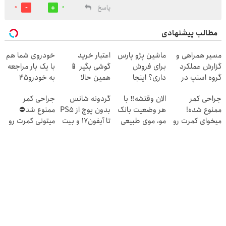
پاسخ
0
0
مطالب پیشنهادی
مسیر همراهی و
ماشین پژو پارس
اعتبار خرید
خودروی شما هم
گزارش عملکرد
برای فروش
گوشی بگیر 📱
با یک بار مراجعه
گروه اسنپ در
داری؟ اینجا
همین حالا
به خودرو45
۱۴۰۴
سریع بفروشش
درخواست اعتبار
فروخته خواهد
جراحی کمر
الان وقتشه‼️ با
گردونه شانس
جراحی کمر
بده 🎯
شد
ممنوع شده!
هر وضعیت بانک
بدون پوچ از PS5
ممنوع شد⛔
میخوای کمرت رو
مو، موی طبیعی
تا آیفون17 و بیت
میتونی کمرت رو
در منزل درمان
بکار!
کوین 🔥
در منزل درمان
کنی؟
کنی! 👈🏻
((پرسش‌نامه))
پرسش‌نامه