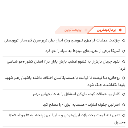
پربازدیدترین
پربحث‌ترین
جزئیات عملیات فرامرزی نیروهای ویژه ایران برای ترور سران گروه‌های تروریستی
آمریکا برخی از تحریم‌های مربوط به سپاه را لغو کرد
نفوذ جریان بارش‌زا به کشور؛ امشب بارش باران در ۲ استان کشور +هواشناسی
فردا
روحانی: بنا نیست تا قیامت با همسایگانمان اختلاف داشته باشیم/ رهبر شهید
بارها نگذاشتند جنگ شود
کاناوارو: حماقت کردم بازیکن استقلال را به جام‌جهانی بردم
اسرائیل چگونه امارات - همسایه ایران - را مسلح کرد
تغییر تند قیمت محصولات ایران‌خودرو و سایپا امروز پنجشنبه ۱۵ مرداد ۱۴۰۵
+جدول