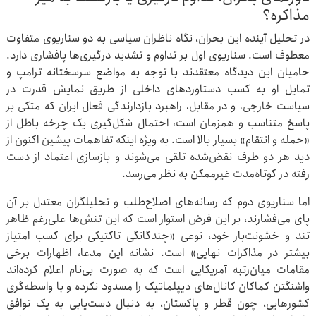
مذاکره؟
در تحلیل آینده این بحران، نگاه ناظران سیاسی به دو سناریوی متفاوت
معطوف است. سناریوی اول بر تداوم و تشدید درگیری‌ها پافشاری دارد.
حامیان این دیدگاه معتقدند با توجه به مواضع سرسختانه ترامپ و
تمایل او به کسب دستاوردهای داخلی از طریق نمایش قدرت در
سیاست خارجی، و در مقابل، راهبرد بازدارندگی فعال ایران که متکی بر
پاسخ متناسب و همزمان است، احتمال شکل‌گیری یک چرخه باطل از
«حمله و انتقام» بسیار بالا است. به ویژه اینکه تفاهمات پیشین اکنون از
دید هر دو طرف نقض‌شده تلقی می‌شوند و بازسازی اعتماد از دست
رفته در کوتاه‌مدت غیرممکن به نظر می‌رسد.
اما سناریوی دوم که رسانه‌های اصلاح‌طلب و تحلیلگران معتدل بر آن
پای می‌فشارند، بر این فرض استوار است که این تنش‌ها علی‌رغم ظاهر
تند و خشونت‌بار خود، نوعی «چندگانگی تاکتیکی برای کسب امتیاز
بیشتر در مذاکرات نهایی» است. نشانه این مدعا، اظهارات برخی
مقامات میان‌رتبه آمریکایی است که به صورت بی‌نام اعلام کرده‌اند
واشنگتن کماکان کانال‌های دیپلماتیک را مسدود نکرده و با واسطه‌گری
کشورهایی، چون قطر و پاکستان، به دنبال دست‌یابی به یک توافق