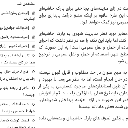
مشخص شد
در ازای هزینه‌های پرداختی برای پارک حاشیه‌ای
[ارمغان زمان‌فشمی] 
ن طرح علاوه بر اینکه منبع درآمد پایداری برای
اینترنت
مومی نیز کمک خواهد کرد.
[فتح‌الله جوادی] روز
معابر مورد نظر مدیریت شهری به پارک حاشیه‌ای
[سیدمسعود رضوی] 
کند، اما باید این نکته را هم در نظر داشت که اجرای
[جمیله کدیور] رؤیای
فاده از حمل و نقل عمومی است! به این صورت که
طح شهر، استفاده از حمل و نقل عمومی را ترجیح
ژنرال ارشد ترامپ «دن
ی شود.
همه در کاخ سفید یک «پ
آقای تاجرنیا حال آب
به هیچ عنوان در حد مطلوب و قابل قبول نیست؛
رضاییان به استقلال بازگر
ر حال انجام است، اما به نظر می‌رسد تا بهبود و
 طبق استاندارد‌های موجود (دسترسی به یکی از
ماجرای رابطه پنهانی
ل عمومی بعد از پیمایش ۳۰۰ متر) شهرداری باید نرخ فعلی را بازنگری یا دست کم از افزایش
چیست؟
غیر این صورت در ازای هزینه پرداختی شهروندان،
ادامه انتقاد از سخنا
ن شده فعلی عادلانه نیست!
شرایط حساس بازی با ا
 بازنگری تعرفه‌های پارک حاشیه‌ای وعده‌هایی داده
مرداد ۱۴۰۵ +جدول