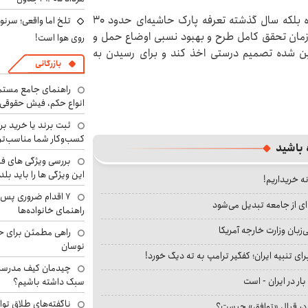
وعده اعضای شورای شهر تا به امروز نه تنها عملی نشده بلکه سال گذشته تعرفه پارک حاشیه‌ای حدود ۳۰
تلخ اما واقعی؛ سرنو
 زمان تحقق کامل طرح و بهبود نسبی اوضاع حمل و
روی هوا است!
ین شده تصمیم درستی اخذ کند و برای رسیدن به
بازرگانی
راهنمای جامع مستم
انواع حکم، فیش حقوقی 
ثبت برند یا خرید برن
کسب‌وکار شما مناسب‌ت
 باشید
بررسی ویژگی های فن
این ویژگی ها را باید بلد
نه خریداریم!
۷ اقدام ضروری پس 
ای از جامعه تبدیل می‌شود
راهنمای خانواده‌ها
بان وزارت خارجه آمریکا
راهی مطمئن برای ح
نوسان
ای تنبیه ایران؛ کفگیر ترامپ به ته دیگ خورد!
چیدمان کیف مدرسه؛
بار در ایران - است
سبک داشته باشیم؟
ناگفته‌های طلاق توا
ا در قبال «توافق» چیست؟