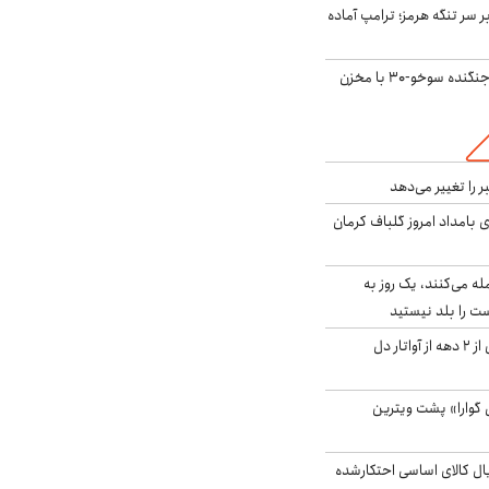
ر سر تنگه هرمز؛ ترامپ آماده
بُرد ۳۰۰۰ کیلومتری جنگنده سوخو-۳۰ با مخزن
را تغییر می‌دهد
 ۴.۶ ریشتری بامداد امروز گلباف کرمان
له می‌کنند، یک روز به
ت را بلد نیستید
آیا جیمز کامرون پس از ۲ دهه از آواتار دل
گوارا» پشت ویترین
یارد ریال کالای اساسی احتکارشده