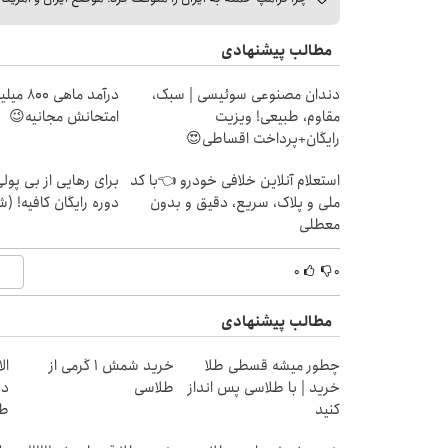
مطالب پیشنهادی
دندان مصنوعی سوئیسی | سبک،
درآمد ما
مقاوم، طبیعی! ویزیت
امتحانش مجانیه😉
رایگان+پرداخت اقساطی😍
استعلام آنلاین خلافی خودرو 👈با کد
برای رهایی از بی پو
ملی و پلاک، سریع، دقیق و بدون
دوره رایگان کافیه! (ش
معطلی
۰
۰
مطالب پیشنهادی
چطور میشه قسطی طلا
خرید شمش 1 گرمی از
خرید | با طلاسی پس انداز
طلاسی
دی
کنید
طل