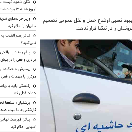
تکان شدید قیمت محص
امروز شنبه ۱۷ مرداد ۱۴۰۵
وزیر خزانه‌داری آمری
هبود نسبی اوضاع حمل و نقل عمومی تصمیم
با ایران را اعلام کرد
ندان را در تنگنا قرار ندهد.
تذکر رهبر انقلاب به 
نمی‌کنید؟
پیام معنادار عراقچی:
برادری واقعی را در پیش 
رزمایش ۱۰ جن
مرکزی با مهمات واقعی
زلنسکی باید با ریا
خداحافظی کند
پزشکیان: استعفا نخوا
کارشکنی‌ها با مردم صح
پیاتزا فهرست نهایی 
آسیایی اعلام کرد