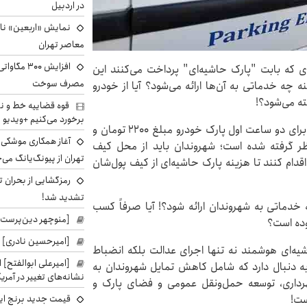
در اردبیل
نمایش «اربعین» ناص
معاصر تهران
افزایش ۰۰
ی که بابت "پارک حاشیه‌ای" پرداخت می‌کنند این
مصرف سوخت
نه چه خدماتی به آن‌ها ارائه می‌شود؟ آیا از خودرو
ته می‌شود؟!
قوه قضاییه خط و نش
برخورد می‌کنیم +ویدیو
بر اساس مصوبه تعیین شده برای سال جاری شهروندان برای دو ساعت اول پارک خودرو مبلغ ۲۲۰۰ تومان و
آغاز همکاری موشکی ا
ی بعدی مبلغ ۲۸۰۰ تومان در نظر گرفته شده است؛ شهروندان باید از محل کیف
تهران از پیونگ‌یانگ می‌
دام کنند تا هزینه پارک حاشیه‌ای از کیف پول‌شان
رمزگشایی از بحران ت
تشدید شد!
 خدماتی به شهروندان ارائه شود؟! آیا صرفاً کسب
[منوچهر دین‌پرست]
بوده است؟
[امیرحسین نادری] 
ه‌ای هوشمند نه تنها اجرای عدالت بلکه انضباط
[امیرعلی ابوالفتح] 
به دنبال دارد که شامل کاهش تمایل شهروندان به
نشانه‌های تغییر در آمریک
شهرداری، توسعه حمل‌ونقل عمومی و فضای پارک و
قیمت جدید برنج ایر
ست!