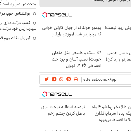
متخصص ضروری است؟
روانشناس خوب در ت
کسب درآمد دلاری از 
هی 800 میلیونی رویا نیست!
ویدیو هولناک از جوان کارتن خوابی
مهارت زبان خود درآمد د
که میلیاردر شد. آموزش رایگان
آموزش نکات مهم قبل 
لی دیدن همین
🦷 سبک و طبیعی مثل دندان
مارتو وارد کن)
خودت! نصب آسان و پرداخت
اقساطی 💳 📍 تهران
الان طلا بخر پولشو 4 ماه
توصیه آیت‌الله بهجت برای
گه بده! سرمایه‌گذاری
باطل کردن چشم زخم
ا با اقساط بی‌بهره