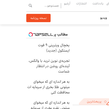
ی
یادداشت
انتشارات
آرشیو
ویدیو
نسخه روزنامه
مطالب پیشنهادی
یخچال ویترینی 9 فوت
ایستکول (جدید)
تجربه‌ی نوین ترید با والکس،
آینده‌ای روشن در انتظار
شماست
به هر اندازه ای که میخوای
میتونی طلا بخری از سرمایه ات
محافظت کنی
پربحث‌ترین
به هر اندازه ای که میخوای
میتونی نقره بخری از سرمایه