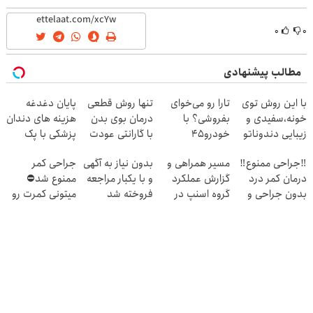
(40%off)
۰
۰
مطالب پیشنهادی
با این روش توی
تارا رو می‌خوای
تنها روش قطعی
پایان دغدغه
خونه،سفیدی و
بفروشی؟ با
درمان بوی بدن
هزینه های دندان
زیبایی دندوناتو
خودرو۴۵
با گارانتی عودت
پزشکی با پک
برگردون
یک‌روزه بفروشش
وجه‼️ همین الان
سفید کننده
‼️جراحی ممنوع‼️
مسیر همراهی و
بدون نیاز به آگهی
جراحی کمر
(40%off)
ببین
خانگی
درمان کمر درد
گزارش عملکرد
و با یکبار مراجعه
ممنوع شد⛔
بدون جراحی و
گروه اسنپ در
فروخته شد
میتونی کمرت رو
دوره نقاهت
۱۴۰۴
در منزل درمان
کنی! 👈🏻
پرسش‌نامه