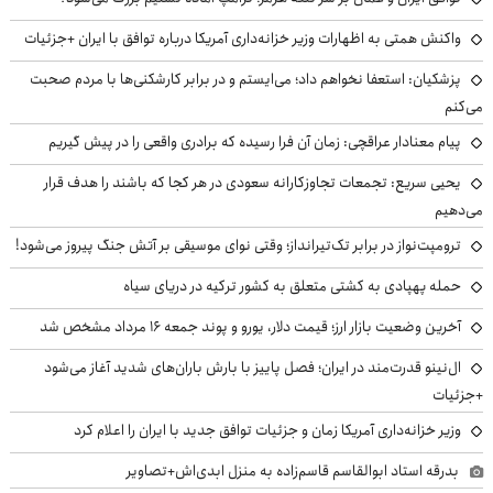
واکنش همتی به اظهارات وزیر خزانه‌داری آمریکا درباره توافق با ایران +جزئیات
پزشکیان: استعفا نخواهم داد؛ می‌ایستم و در برابر کارشکنی‌ها با مردم صحبت
می‌کنم
پیام معنادار عراقچی: زمان آن فرا رسیده که برادری واقعی را در پیش گیریم
یحیی سریع: تجمعات تجاوزکارانه سعودی در هر کجا که باشند را هدف قرار
می‌دهیم
ترومپت‌نواز در برابر تک‌تیرانداز؛ وقتی نوای موسیقی بر آتش جنگ پیروز می‌شود!
حمله پهپادی به کشتی متعلق به کشور ترکیه در دریای سیاه
آخرین وضعیت بازار ارز؛ قیمت دلار، یورو و پوند جمعه ۱۶ مرداد مشخص شد
ال‌نینو قدرت‌مند در ایران؛ فصل پاییز با بارش باران‌های شدید آغاز می‌شود
+جزئیات
وزیر خزانه‌داری آمریکا زمان و جزئیات توافق جدید با ایران را اعلام کرد
بدرقه استاد ابوالقاسم قاسم‌زاده به منزل ابدی‌اش+تصاویر