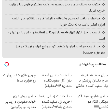
چگونه به «جنگ هرمز» پایان دهیم؛ به روایت سخنگوی فارسی‌زبان وزارت
خارجه آمریکا
فراخوان دریافت ایده‌های «خلاقانه و نامتعارف» در پنتاگون برای تنبیه
ایران؛ کفگیر ترامپ به ته دیگ خورد!
ترامپ در حال تکرار کارزار فاجعه‌بار آمریکا در افغانستان - این بار در ایران -
است
چرا ترامپ حمله به ایران را متوقف کرد؛ موضع ایران و آمریکا در قبال
«توافق» چیست؟
مطالب پیشنهادی
پایان دغدغه هزینه
با اعتماد بنفس لبخند
چربی های شکم پهلوت
های دندان پزشکی با
بزن (ژل سفیدکننده
رو فراری بده!
پک سفید کننده خانگی
دندان40%تخفیف)
با این شامپو همه فکر
به لبخندت زیبایی بده!
با این روش توی
میکنن انگار مو
(خرید ژل سفیدکننده
خونه،سفیدی و زیبایی
کاشتی!!!!!
دندان با40%تخفیف)
دندوناتو برگردون