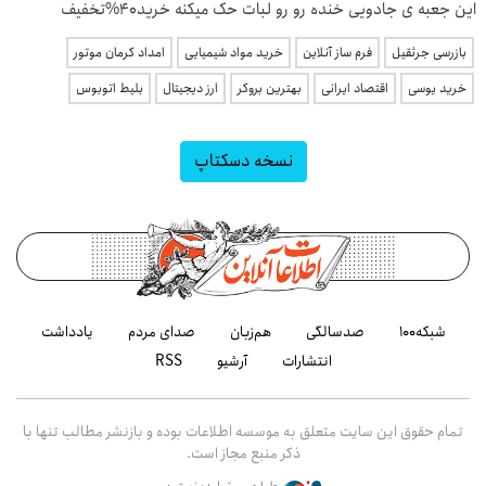
این جعبه ی جادویی خنده رو رو لبات حک میکنه خرید40%تخفیف
بازرسی جرثقیل
فرم ساز آنلاین
خرید مواد شیمیایی
امداد کرمان موتور
خرید یوسی
اقتصاد ایرانی
بهترین بروکر
ارز دیجیتال
بلیط اتوبوس
نسخه دسکتاپ
شبکه۱۰۰
صدسالگی
هم‌زبان
صدای مردم
یادداشت
انتشارات
آرشیو
RSS
تمام حقوق این سایت متعلق به موسسه اطلاعات بوده و بازنشر مطالب تنها با
ذکر منبع مجاز است.