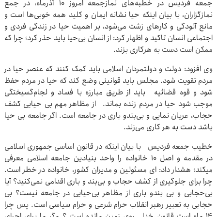
جمعه فردیس در خطبه‌های نمازجمعه امروز ۱۰ آذرماه، در جمع
نمازگزاران، با بیان اینکه حیا نشانه ایمان و کلید همه خوبی‌ها است و
مانع آلودگی و کارهای زشت می‌شود، بر اهمیت حیا در زندگی فردی و
اجتماعی انسان تاکید و اظهار کرد: از انسان بی‌حیا باید حذر کرد؛ چرا که
ممکن است دست به هرکاری بزند.
وی افزود: دولت و دولتمردان اسلامی باید کمک کنند که عنصر حیا در
مردم تقویت شود. مجلس باید قوانینی وضع کند که حیا در مردم حفظ
شود و قوه قضائیه باید از طریق مبارزه با فساد و لجام‌گسیختگی
موجب شود حیا در مردم زنده بماند. از مظاهر مهم بی حیایی کشف
حجاب، عریان نمایی و بی‌بندو باری در جامعه است. اگر جامعه بی حیا
باشد دست به هر کاری می‌زند.
خطیب جمعه فردیس با بیان اینکه در قانون اساسی جمهوری اسلامی
در مقدمه و اصل ۱۰ خانواده را واحد بنیادین جامعه اسلامی معرفی
میکند؛ هشدار داد: ای مسئولین و مدیران کشور، خانواده در خطر است.
چرا برای جلوگیری از کشف حجاب و بی‌بند و باری اقدامی نمی‌کنید؟ آیا
بی‌حجابی و بی بندو باری از مظاهر بی‌حیایی در جامعه نیست؟ بی
حجابی به تعبیر رهبر انقلاب حرام شرعی و حرام سیاسی است. پس چرا
۱۴ ماه است قانون خدا روی زمین مانده است ؟ مگر ما برای اجرای