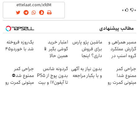
۰
۰
مطالب پیشنهادی
مسیر همراهی و
ماشین پژو پارس
اعتبار خرید
یک‌روزه فروخته
گزارش عملکرد
برای فروش
گوشی بگیر 📱
شد با خوردو45
گروه اسنپ در
داری؟ اینجا
همین حالا
۱۴۰۴
سریع بفروشش
درخواست اعتبار
جراحی کمر
بدون نیاز به آگهی
گردونه شانس
جراحی کمر
بده 🎯
ممنوع شد!
و با یکبار مراجعه
بدون پوچ از PS5
ممنوع شد⛔
میتونی کمرت رو
تا آیفون17 و بیت
میتونی کمرت رو
در منزل درمان
کوین 🔥
در منزل درمان
کنی!
کنی! 👈🏻
((پرسش‌نامه))
پرسش‌نامه