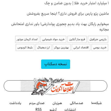
۱ میلیارد اعتبار خرید طلا | بدون ضامن و چک
ماشین پژو پارس برای فروش داری؟ اینجا سریع بفروشش
میخوایم رایگان بهت یاد بدیم چجوری پولدارشی! باور نداری امتحانش
مجانیه
بازرسی جرثقیل
فرم ساز آنلاین
خرید مواد شیمیایی
امداد کرمان موتور
خرید یوسی
اقتصاد ایرانی
بهترین بروکر
ارز دیجیتال
بلیط اتوبوس
نسخه دسکتاپ
شبکه۱۰۰
صدسالگی
هم‌زبان
صدای مردم
یادداشت
انتشارات
آرشیو
RSS