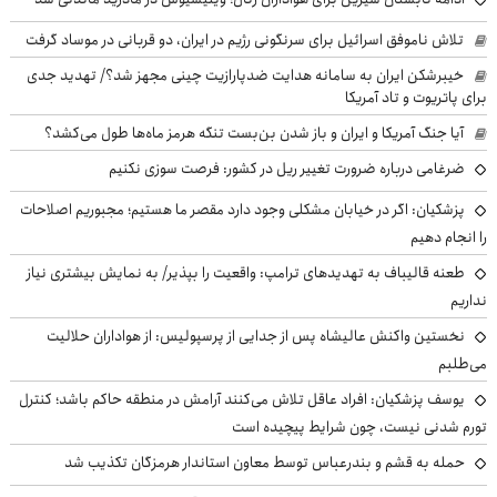
تلاش ناموفق اسرائیل برای سرنگونی رژیم در ایران، دو قربانی در موساد گرفت
خیبرشکن ایران به سامانه هدایت ضدپارازیت چینی مجهز شد؟/ تهدید جدی
برای پاتریوت و تاد آمریکا
آیا جنگ آمریکا و ایران و باز شدن بن‌بست تنگه هرمز ماه‌ها طول می‌کشد؟
ضرغامی درباره ضرورت تغییر ریل در کشور: فرصت سوزی نکنیم
پزشکیان: اگر در خیابان مشکلی وجود دارد مقصر ما هستیم؛ مجبوریم اصلاحات
را انجام دهیم
طعنه قالیباف به تهدیدهای ترامپ: واقعیت را بپذیر/ به نمایش بیشتری نیاز
نداریم
نخستین واکنش عالیشاه پس از جدایی از پرسپولیس: از هواداران حلالیت
می‌طلبم
یوسف پزشکیان: افراد عاقل تلاش می‌کنند آرامش در منطقه حاکم باشد؛ کنترل
تورم شدنی نیست، چون شرایط پیچیده است
حمله به قشم و بندرعباس توسط معاون استاندار هرمزگان تکذیب شد