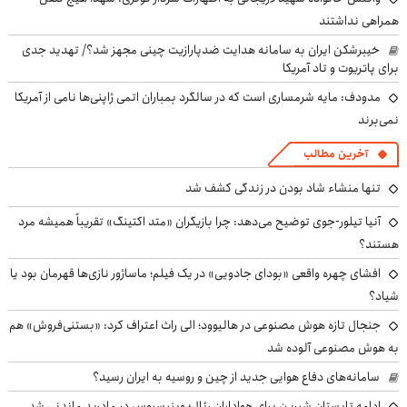
همراهی نداشتند
خیبرشکن ایران به سامانه هدایت ضدپارازیت چینی مجهز شد؟/ تهدید جدی
برای پاتریوت و تاد آمریکا
مدودف: مایه شرمساری است که در سالگرد بمباران اتمی ژاپنی‌ها نامی از آمریکا
نمی‌برند
آخرین مطالب
تنها منشاء شاد بودن در زندگی کشف شد
آنیا تیلور-جوی توضیح می‌دهد: چرا بازیگران «متد اکتینگ» تقریباً همیشه مرد
هستند؟
افشای چهره واقعی «بودای جادویی» در یک فیلم؛ ماساژور نازی‌ها قهرمان بود یا
شیاد؟
جنجال تازه هوش مصنوعی در هالیوود؛ الی راث اعتراف کرد: «بستنی‌فروش» هم
به هوش مصنوعی آلوده شد
سامانه‌های دفاع هوایی جدید از چین و روسیه به ایران رسید؟
ادامه تابستان شیرین برای هواداران رئال؛ وینیسیوس در مادرید ماندنی شد