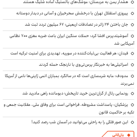
هشدار یمن به عربستان: موشک‌های بالستیک آماده شلیک هستند
پیروزی استقلال تهران با درخشش سحرخیزان و آسانی در دیدار دوستانه
جان باختن ۲۴ زائر در تصادفات اربعینی؛ ۶۷ میلیون تردد ثبت شد
آسوشیتدپرس افشا کرد: حملات سنگین ایران باعث ضربه مغزی ۷۰۰ نظامی
آمریکایی شد
فیدان: هر فعالیت بی‌ثبات‌کننده در سوریه، تهدیدی برای امنیت ترکیه است
اسرائیلی‌ها به خبرنگار پرس‌تی‌وی با نارنجک حمله کردند
مدودف: مایه شرمساری است که در سالگرد بمباران اتمی ژاپنی‌ها نامی از آمریکا
نمی‌برند
رونمایی رئال از گران‌ترین خرید تاریخش؛ دیومانده راهی مادرید شد
پزشکیان: پاسداشت مشروطه، فراخوانی است برای وفاق ملی، عقلانیت جمعی و
تکیه بر حاکمیت قانون
این صور فلکی را به راحتی می‌توانید در آسمان شب رصد کنید!
بازرگانی