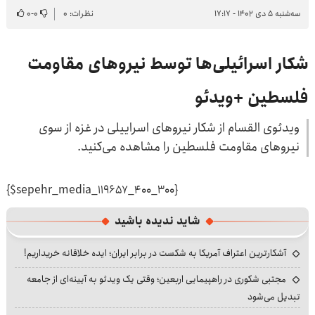
سه‌شنبه ۵ دی ۱۴۰۲ - ۱۷:۱۷
نظرات: ۰
۰
-
۰
شکار اسرائیلی‌ها توسط نیروهای مقاومت
فلسطین +ویدئو
ویدئوی القسام از شکار نیروهای اسراییلی در غزه از سوی
نیروهای مقاومت فلسطین را مشاهده می‌کنید.
{$sepehr_media_119657_400_300}
شاید ندیده باشید
آشکارترین اعتراف آمریکا به شکست در برابر ایران؛ ایده خلاقانه خریداریم!
مجتبی شکوری در راهپیمایی اربعین؛ وقتی یک ویدئو به آیینه‌ای از جامعه
تبدیل می‌شود