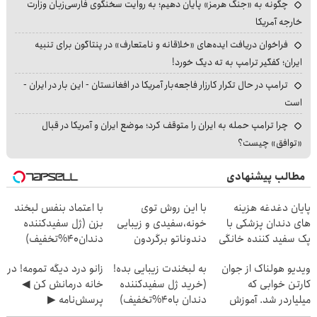
چگونه به «جنگ هرمز» پایان دهیم؛ به روایت سخنگوی فارسی‌زبان وزارت
خارجه آمریکا
فراخوان دریافت ایده‌های «خلاقانه و نامتعارف» در پنتاگون برای تنبیه
ایران؛ کفگیر ترامپ به ته دیگ خورد!
ترامپ در حال تکرار کارزار فاجعه‌بار آمریکا در افغانستان - این بار در ایران -
است
چرا ترامپ حمله به ایران را متوقف کرد؛ موضع ایران و آمریکا در قبال
«توافق» چیست؟
مطالب پیشنهادی
پایان دغدغه هزینه
با این روش توی
با اعتماد بنفس لبخند
های دندان پزشکی با
خونه،سفیدی و زیبایی
بزن (ژل سفیدکننده
پک سفید کننده خانگی
دندوناتو برگردون
دندان40%تخفیف)
(40%off)
ویدیو هولناک از جوان
به لبخندت زیبایی بده!
زانو درد دیگه تمومه! در
کارتن خوابی که
(خرید ژل سفیدکننده
خانه درمانش کن ◀
میلیاردر شد. آموزش
دندان با40%تخفیف)
پرسش‌نامه ▶
رایگان