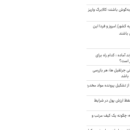
ه‌گوش باشند؛ کالابرگ واریز
ه کشور/ امروز و فردا این
 باشند
د آماده : کدام راه برای
ر است؟
ی جرثقیل ها: هر بازرسی
 باشد
از تشکیل پرونده مواد مخدر؛
فظ ارزش پول در شرایط
 چگونه یک کیف مرتب و