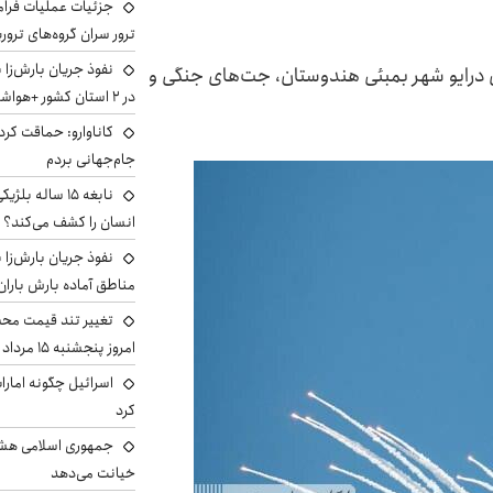
جزئیات عملیات فرامر
ترور سران گروه‌های ترو
نفوذ جریان بارش‌زا 
ری نمایشگاه هوایی ۲۰۲۴ در مارین درایو شهر بمبئی هندوستان، جت‌های جنگی و
در ۲ استان کشور +هواشناسی فردا
کاناوارو: حماقت کردم
جام‌جهانی بردم
نابغه ۱۵ ساله 
انسان را کشف می‌کند؟
نفوذ جریان بارش‌زا ب
مناطق آماده بارش باران
تغییر تند قیمت محصو
امروز پنجشنبه ۱۵ مرداد ۱۴۰۵ +جدول
اسرائیل چگونه امارا
کرد
جمهوری اسلامی هشد
خیانت می‌دهد