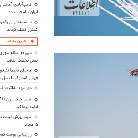
غریب‌آبادی: آمریکا 
ایران پیام فرستاده
دانشمندان راز یک زن
کمتر را کشف کردند
آخرین مطالب
دبیر ۱۰۰ ساله ش
نسل نخست انقلاب
ماجرای «نیما تکیدو»
فهم و گفت‌وگو با نسل ج
دور سوم مذاکرات لبن
شاید جنگ ایران تا 
ادامه پیدا کند
شیب ریزش قیمت دلار
۱۵ مرداد
راز زیبایی پوست کره‌