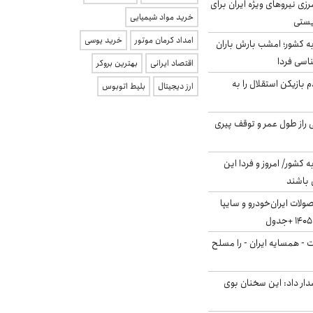
زی نیروهای ویژه ایران برای
خرید مواد شیمیایی
ریستی
امداد کرمان موتور
خرید یوسی
به کشور؛ امشب بارش باران
اقتصاد ایرانی
بهترین بروکر
 بازیکن استقلال را به
ارز دیجیتال
بلیط اتوبوس
بلژیکی راز طول عمر و توقف پیری
ه کشور/ امروز و فردا این
 باشند
لات ایران‌خودرو و سایپا
ت - همسایه ایران - را مسلح
ار داد: این سخنان بوی