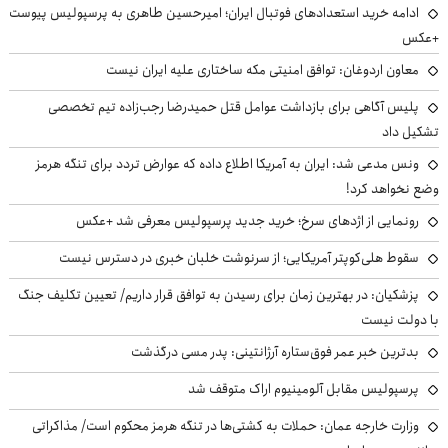
ادامه خرید استعدادهای فوتبال ایران؛ امیرحسین طاهری به پرسپولیس پیوست
+عکس
معاون اردوغان: توافق امنیتی مکه ساختاری علیه ایران نیست
پلیس آگاهی برای بازداشت عوامل قتل حمیدرضا رجب‌زاده تیم تخصصی
تشکیل داد
ونس مدعی شد: ایران به آمریکا اطلاع داده که عوارض تردد برای تنگه هرمز
وضع نخواهد کرد!
رونمایی از اژدهای سرخ؛ خرید جدید پرسپولیس معرفی شد +عکس
سقوط هلی‌کوپتر آمریکایی؛ از سرنوشت خلبان خبری در دسترس نیست
پزشکیان‌: در بهترین زمان برای رسیدن به توافق قرار داریم/ تعیین تکلیف جنگ
با دولت نیست
بدترین خبر عمر فوق‌ستاره آرژانتینی: پدر مسی درگذشت
پرسپولیس مقابل آلومینیوم اراک متوقف شد
وزارت خارجه عمان: حملات به کشتی‌ها در تنگه هرمز محکوم است/ مذاکراتی