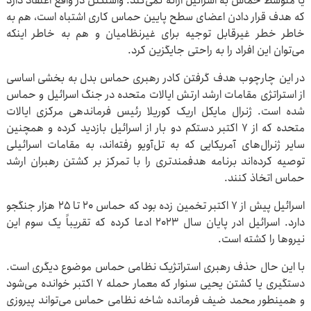
یا متوسط حماس به اسرائیل ارائه نمی‌کند. واشنگتن در واقع اعتقاد دارد
که هدف قرار دادن اعضای سطح پایین حماس کاری اشتباه است، هم به
خاطر خطر غیرقابل توجیه برای غیرنظامیان و هم به خاطر اینکه
می‌توان این افراد را به راحتی جایگزین کرد.
در این چارچوب هدف گرفتن کادر رهبری حماس بدل به بخشی اساسی
از استراتژی مقامات ارشد ارتش ایالات متحده در جنگ اسرائیل و حماس
شده است. ژنرال مایکل اریک کوریلا رئیس فرماندهی مرکزی ایالات
متحده که از ۷ اکتبر دستکم دو بار از اسرائیل بازدید کرده و همچنین
سایر ژنرال‌های آمریکایی که به تل‌آویو رفته‌اند، به مقامات اسرائیلی
توصیه کرده‌اند برنامه هدفمندتری را با تمرکز بر کشتن رهبران ارشد
حماس اتخاذ کنند.
اسرائیل پیش از ۷ اکتبر تخمین زده بود که حماس ۲۰ تا ۲۵ هزار جنگجو
دارد. اسرائیل ادر پایان سال ۲۰۲۳ ادعا کرده که تقریباً یک سوم این
نیروها را کشته است.
با این حال حذف رهبری استراتژیک نظامی حماس موضوع دیگری است.
دستگیری یا کشتن یحیی سنوار که معمار حمله ۷ اکتبر خوانده می‌شود
و همینطور محمد ضیف فرمانده شاخه نظامی حماس می‌تواند پیروزی