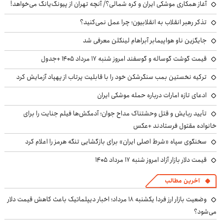
آغاز همکاری موشکی ایران و کره شمالی؟/ آنچه تهران از پیونگ‌یانگ می‌خواهد!
تذکر رهبر انقلاب به انقلابیون؛ چرا عمل نمی‌کنید؟
جایگزین ناو هواپیمابر آبراهام لینکلن معرفی شد
قیمت گوشت گوساله و گوسفند امروز شنبه ۱۷ مرداد ۱۴۰۵ +جدول
ترکیه نخستین بمب سنگرشکن خود را با قابلیت پرتاب از پهپاد آزمایش کرد
ادعای تازه امارات درباره حمله موشکی ایران
تأیید ربایش و قتل وحشتناک مداح جوان؛ آدمکش‌ها فیلم جنایت را برای
خانواده مقتول فرستادند +عکس
سخنگوی سپاه «شرط اصلی ایران» برای بازگشایی تنگه هرمز را اعلام کرد
قیمت دلار بازار آزاد امروز شنبه ۱۷ مرداد ۱۴۰۵
آخرین مطالب
وضعیت بازار ارز فردا یکشنبه ۱۸ مرداد؛ اخبار دیپلماتیک باعث کاهش قیمت دلار
می‌شود؟