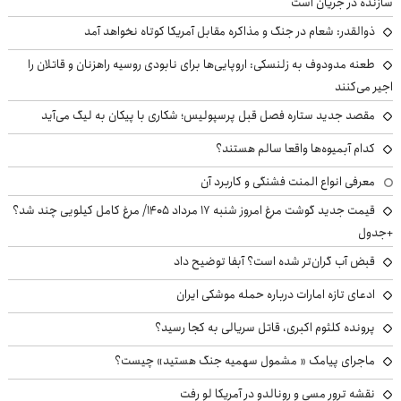
سازنده در جریان است
ذوالقدر: شعام در جنگ و مذاکره مقابل آمریکا کوتاه نخواهد آمد
طعنه مدودوف به زلنسکی: اروپایی‌ها برای نابودی روسیه راهزنان و قاتلان را
اجیر می‌کنند
مقصد جدید ستاره فصل قبل پرسپولیس؛ شکاری با پیکان به لیگ می‌آید
کدام آبمیوه‌ها واقعا سالم هستند؟
معرفی انواع المنت فشنگی و کاربرد آن
قیمت جدید گوشت مرغ امروز شنبه ۱۷ مرداد ۱۴۰۵/ مرغ کامل کیلویی چند شد؟
+جدول
قبض آب گران‌تر شده است؟ آبفا توضیح داد
ادعای تازه امارات درباره حمله موشکی ایران
پرونده کلثوم اکبری، قاتل سریالی به کجا رسید؟
ماجرای پیامک « مشمول سهمیه جنگ هستید» چیست؟
نقشه ترور مسی و رونالدو در آمریکا لو رفت