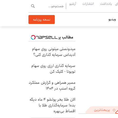
ی
یادداشت
انتشارات
آرشیو
ویدیو
نسخه روزنامه
مطالب پیشنهادی
میدونستی میتونی روی سهام
آدیداس سرمایه گذاری کنی؟
سرمایه گذاری ارزی روی سهام
تویوتا - کلیک کن
مسیر همراهی و گزارش عملکرد
گروه اسنپ در ۱۴۰۴
الان طلا بخر پولشو 4 ماه دیگه
بده! سرمایه‌گذاری طلا با
پربحث‌ترین
اقساط بی‌بهره