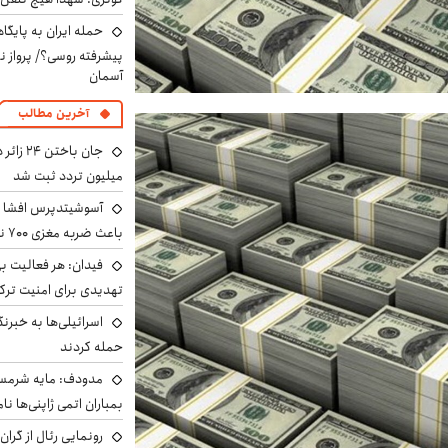
حمله ایران به پایگاه
پیشرفته روسی؟/ پرواز ن
آسمان
آخرین مطالب
میلیون تردد ثبت شد
آسوشیتدپرس افشا ک
باعث ضربه مغزی ۷۰۰ نظامی آمریکایی شد
فیدان: هر فعالیت بی
تهدیدی برای امنیت ترک
اسرائیلی‌ها به خبرنگ
حمله کردند
مدودف: مایه شرمسا
بمباران اتمی ژاپنی‌ها نام
رونمایی رئال از گرا