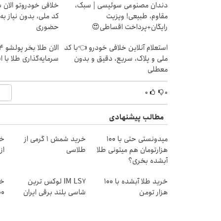
دندان مصنوعی سوئیسی | سبک،
خلافی خودروتو الان بب
مقاوم، طبیعی! ویزیت
کد ملی، بدون نیاز به
رایگان+پرداخت اقساطی😍
حضوری
استعلام آنلاین خلافی خودرو 👈با کد
ملی و پلاک، سریع، دقیق و بدون
سرمایه‌گذاری طلا با 
معطلی
۰
۰
مطالب پیشنهادی
میدونستی حتی با ۱۰۰
خرید شمش 1 گرمی از
خر
هزارتومان هم میتونی طلا
طلاسی
از ۰.۵ گرم تا ۰
آبشده بخری؟
خرید طلا آبشده با 100
IM LS7 لوکس ترین
خر
هزار تومن
شاسی بلند برقی ایران
۱۰۰هزا