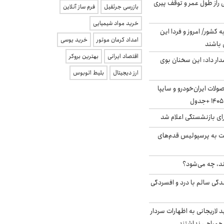
بلژیکی راز طول عمر و توقف پیری
بازرسی جرثقیل
فرم ساز آنلاین
خرید مواد شیمیایی
ه کشور/ امروز و فردا این
امداد کرمان موتور
خرید یوسی
 باشند
اقتصاد ایرانی
بهترین بروکر
ار داد: این سخنان بوی
ارز دیجیتال
بلیط اتوبوس
لات ایران‌خودرو و سایپا
ی بازنشستگی اعلام شد
ت به پرسپولیس قدم‌های
ند، چه می‌شود؟
دگی سالم با درد و افسردگی
لاریجانی به اظهارات سردار
همراهی نداشتند