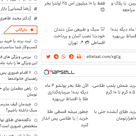
ین، با پلاک و
فقط با 10 میلیون اس 25 اولترا بخر
[رضا کیمیایی] بازار
 مراجعه
😍
[دکتر محمد طاهری]
الان طلا بخر پولشو 4 ماه دیگه بده!
🦷 سبک و طبیعی مثل دندان
بازرگانی
اقساط بی‌بهره
خودت! نصب آسان و پرداخت
ثبت برند یا خرید برن
اقساطی 💳 📍 تهران
کسب‌وکار شما مناسب‌ت
بررسی ویژگی های فن
این ویژگی ها را باید بلد
۷ اقدام ضروری پس 
راهنمای خانواده‌ها
ید شمش پلمپ طلاسی،
الان طلا بخر پولشو 4 ماه
راهی مطمئن برای ح
۱ گرم
دیگه بده! سرمایه‌گذاری
نوسان
طلا با اقساط بی‌بهره
چیدمان کیف مدرسه؛
سبک داشته باشیم؟
ید طلای آبشده حتی با
چطور میشه قسطی طلا
رتومان
خرید | با طلاسی پس انداز
ناگفته‌های طلاق توا
کنید
متخصص ضروری است؟
روانشناس خوب در ت