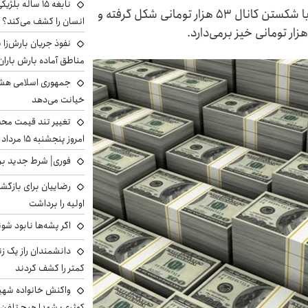
نابغه ۱۵ ساله 
کارشناسان اقتصادی معتقدند روند صعودی دلار با شکستن کانال ۵۳ هزار تومانی شکل گرفته و
انسان را کشف می‌کند؟
نفوذ جریان بارش‌زا ب
مناطق آماده بارش باران
جمهوری اسلامی هشد
خیانت می‌دهد
تغییر تند قیمت محصو
امروز پنجشنبه ۱۵ مرداد ۱۴۰۵ +جدول
فوری| شرط جدید برا
رضاییان برای بازگش
اولیه را برداشت
اگر پشه‌ها نابود شو
دانشمندان راز یک زن
کمتر را کشف کردند
واکنش خانواده شهید 
کوثری: شهدا هیچ تلفن 