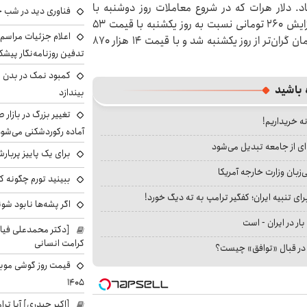
قم ۵۴ هزار و ۶۲۰ تومانی ایستاد. دلار هرات که در شروع معاملات روز دوشنبه با
فناوری دید در شب 
کاهش قیمت به کانال ۵۲ هزار تومانی برگشته بود با افزایش ۲۶۰ تومانی نسبت به روز یکشنبه با قیمت ۵۳
اعلام جزئیات مراسم 
هزار و ۴۶۰ تومان معامله شد. قیمت درهم امارات ۲۰ تومان گران‌تر از روز یکشنبه شد و با قیمت ۱۴ هزار ۸۷۰
تدفین روزنامه‌نگار پیشک
کمبود نمک در بدن می
 باشید
بیندازد
تغییر بزرگ در بازار 
نه خریداریم!
آماده رکوردشکنی می‌شو
ای از جامعه تبدیل می‌شود
برای یک پاییز پربار
بان وزارت خارجه آمریکا
ببینید تورم چگونه کم
ای تنبیه ایران؛ کفگیر ترامپ به ته دیگ خورد!
اگر پشه‌ها نابود شو
بار در ایران - است
[دکتر محمدعلی فی
کرامت انسانی
ا در قبال «توافق» چیست؟
۱۴۰۵
[اکبر حیدری] آیا ت