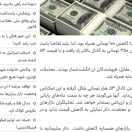
دیومانده راهی مادرید ش
پزشکیان: پاسداشت 
برای وفاق ملی، عقلانیت
قانون
این صور فلکی را به ر
تجارت نیوز نوشت: قیمت دلار در شروع سومین روز هفته با کاهش ۱۰۰ تومانی همراه بود، اما رشد تقاضا باعث
شب رصد کنید!
افزایش قیمت این اسکناس شد. دلار روز دوشنبه با افزایش ۳۵۰ تومانی به کانال بالاتر راه یافت و با قیمت ۵۴
حملات اسرائیل به ل
کشته شدند
در مقابل، فروشندگان ارز انگشت‌شمار بودند. معاملات
واکنش خانواده شهید 
ایه همراه شد.
کوثری: شهدا هیچ تلفن 
توقف عرض
کارشناسان اقتصادی معتقدند روند صعودی دلار با شکستن کانال ۵۳ هزار تومانی شکل گرفته و این اسکناس
وضعیت بازار رمزارزها
 ۵۵ هزار تومانی خیز برمی‌دارد. آنها می‌گویند هر چه به سمت ماه‌های پایانی
ر و ارزپاشی بسته‌تر خواهد شد. تحلیلگران بازارهای
مدال طلا و رکوردشکنی
 می‌دانند و معتقدند دلار تمایلی به کاهش قیمت ندارد و در
بلاروس کولاک کرد
حمله تند لوئیز فیگو 
فریبکارترینی!
 است قیمت دلار، روز دوشنبه دوم بهمن ۱۴۰۲ در بازارهای همسایه کاهش داشت. دلار سلیمانیه با