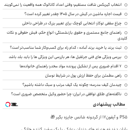
انتخاب گیربکس شافت مستقیم؛ وقتی اعداد کاتالوگ همه واقعیت را نمی‌گویند
قیمت اجاره ماشین در کیش در سال ۱۴۰۵ چقدر تغییر کرده است؟
چراغ سقفی توکار؛ انتخابی کوچک برای تغییر بزرگ در طراحی داخلی
راهنمای جامع مستمری و حقوق بازنشستگی؛ انواع حکم، فیش حقوقی و نکات
کلیدی
ثبت برند یا خرید برند آماده : کدام راه برای کسب‌وکار شما مناسب‌تر است؟
بررسی ویژگی های فنی جرثقیل ها: هر بازرسی این ویژگی ها را باید بلد باشد
۷ اقدام ضروری پس از تشکیل پرونده مواد مخدر؛ راهنمای خانواده‌ها
راهی مطمئن برای حفظ ارزش پول در شرایط نوسان
چیدمان کیف مدرسه؛ چگونه یک کیف مرتب و سبک داشته باشیم؟
ناگفته‌های طلاق توافقی در ایران؛ چرا حضور وکیل متخصص ضروری است؟
مطالب پیشنهادی
PS5 و آیفون17 از گردونه شانس جایزه بگیر 🎁
پایان دغدغه هزینه های دندان پزشکی با پک سفید کننده خانگی