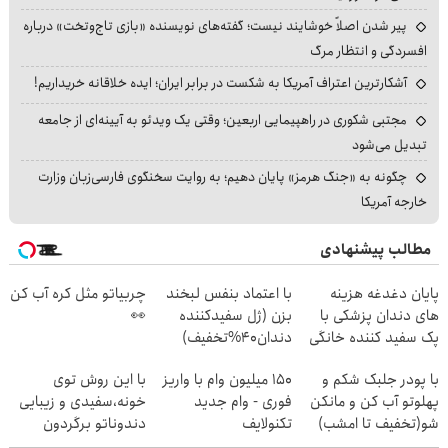
پیر شدن اصلاً خوشایند نیست؛ گفته‌های نویسنده «بازی تاج‌وتخت» درباره
افسردگی و انتظار مرگ
آشکارترین اعتراف آمریکا به شکست در برابر ایران؛ ایده خلاقانه خریداریم!
مجتبی شکوری در راهپیمایی اربعین؛ وقتی یک ویدئو به آیینه‌ای از جامعه
تبدیل می‌شود
چگونه به «جنگ هرمز» پایان دهیم؛ به روایت سخنگوی فارسی‌زبان وزارت
خارجه آمریکا
مطالب پیشنهادی
پایان دغدغه هزینه
با اعتماد بنفس لبخند
چربیاتو مثل کره آب کن
های دندان پزشکی با
بزن (ژل سفیدکننده
👀
پک سفید کننده خانگی
دندان40%تخفیف)
با پودر جلبک شکم و
150 میلیون وام با واریز
با این روش توی
پهلوتو آب کن و مانکن
فوری - وام جدید
خونه،سفیدی و زیبایی
شو(تخفیف تا امشب)
تکنولایف
دندوناتو برگردون
(40%off)