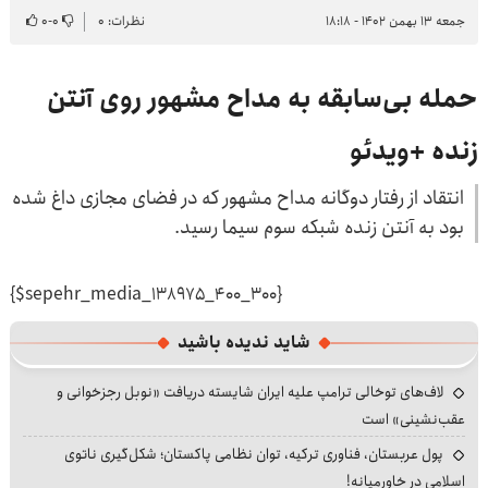
جمعه ۱۳ بهمن ۱۴۰۲ - ۱۸:۱۸
نظرات: ۰
۰
-
۰
حمله بی‌سابقه به مداح مشهور روی آنتن
زنده +ویدئو
انتقاد از رفتار دوگانه مداح مشهور که در فضای مجازی داغ شده
بود به آنتن زنده شبکه سوم سیما رسید.
{$sepehr_media_138975_400_300}
شاید ندیده باشید
لاف‌های توخالی ترامپ علیه ایران شایسته دریافت «نوبل رجزخوانی و
عقب‌نشینی» است
پول عربستان، فناوری ترکیه، توان نظامی پاکستان؛ شکل‌گیری ناتوی
اسلامی در خاورمیانه!