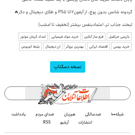
گردونه شانس بدون پوچ، از آیفون17تا PS5 و طلای دیجیتال و دلار🔥
لبخند جذاب تر، اعتمادبنفس بیشتر (تخفیف تا امشب)
بازرسی جرثقیل
فرم ساز آنلاین
خرید مواد شیمیایی
امداد کرمان موتور
خرید یوسی
اقتصاد ایرانی
بهترین بروکر
ارز دیجیتال
بلیط اتوبوس
نسخه دسکتاپ
شبکه۱۰۰
صدسالگی
هم‌زبان
صدای مردم
یادداشت
انتشارات
آرشیو
RSS