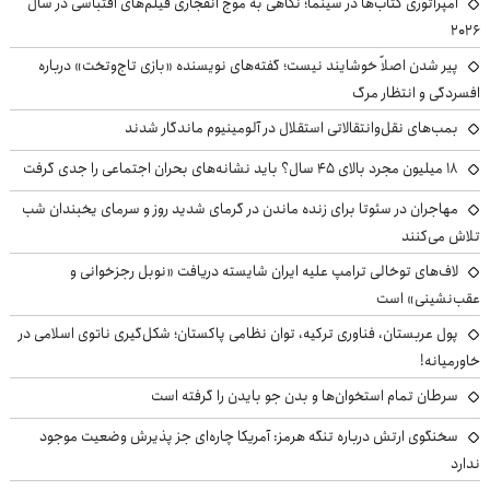
امپراتوری کتاب‌ها در سینما؛ نگاهی به موج انفجاری فیلم‌های اقتباسی در سال
۲۰۲۶
پیر شدن اصلاً خوشایند نیست؛ گفته‌های نویسنده «بازی تاج‌وتخت» درباره
افسردگی و انتظار مرگ
بمب‌های نقل‌وانتقالاتی استقلال در آلومینیوم ماندگار شدند
۱۸ میلیون مجرد بالای ۴۵ سال؟ باید نشانه‌های بحران اجتماعی را جدی گرفت
مهاجران در سئوتا برای زنده ماندن در گرمای شدید روز و سرمای یخبندان شب
تلاش می‌کنند
لاف‌های توخالی ترامپ علیه ایران شایسته دریافت «نوبل رجزخوانی و
عقب‌نشینی» است
پول عربستان، فناوری ترکیه، توان نظامی پاکستان؛ شکل‌گیری ناتوی اسلامی در
خاورمیانه!
سرطان تمام استخوان‌ها و بدن جو بایدن را گرفته است
سخنگوی ارتش درباره تنگه هرمز: آمریکا چاره‌ای جز پذیرش وضعیت موجود
ندارد