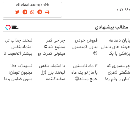
۰
۰
مطالب پیشنهادی
پایان دغدغه
فروش خودرو
جراحی کمر
لبخند جذاب تر،
هزینه های دندان
بدون کمیسیون
ممنوع شد⛔
اعتمادبنفس
پزشکی با پک
😍
میتونی کمرت رو
بیشتر (تخفیف تا
سفید کننده
در منزل درمان
امشب)
چربیسوزی که
3 ماه تابستون ،
با اعتماد بنفس
تسهیلات ۱۵۰
خانگی
کنی! 👈🏻
شگفتی لاغری
با ماز تو یک ماه
لبخند بزن (ژل
میلیون تومان؛
پرسش‌نامه
آسان را رقم زد!
جمع میشه😍
سفیدکننده
بدون ضامن و با
دندان40%تخفیف)
بازپرداخت
دوساله