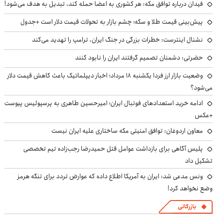
فیدان درباره توافق مکه: هر کشوری به اعضا حمله کند، تبدیل به هدف می‌شود!
پیش‌بینی قیمت طلا و سکه؛ چشم بازار به تحولات قیمت دلار است +جدول
نشنال اینترست: خطرات بزرگی در جنگ ایران، ترامپ را تهدید می‌کند
حضرتی: دشمنان تصمیم گرفتند ایران را نابود کنند
وضعیت بازار ارز فردا یکشنبه ۱۸ مرداد؛ اخبار دیپلماتیک باعث کاهش قیمت دلار
می‌شود؟
ادامه خرید استعدادهای فوتبال ایران؛ امیرحسین طاهری به پرسپولیس پیوست
+عکس
معاون اردوغان: توافق امنیتی مکه ساختاری علیه ایران نیست
پلیس آگاهی برای بازداشت عوامل قتل حمیدرضا رجب‌زاده تیم تخصصی
تشکیل داد
ونس مدعی شد: ایران به آمریکا اطلاع داده که عوارض تردد برای تنگه هرمز
وضع نخواهد کرد!
بازرگانی