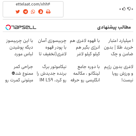
۰
۰
مطالب پیشنهادی
۱ میلیارد اعتبار
با قهوه لاغری هم
چربیسوزی آسان
با این چربیسوز
خرید طلا | بدون
انرژی بگیر هم
با پودر قهوه
دیگه پوشیدن
ضامن و چک
کیلو کیلو لاغر
لاغری(تخفیف تا
لباس مورد
شو!
امشب)
علاقت آرزو نیست
لاغری بدون رژیم
با دوره جامع
نیکاموتور برگ
جراحی کمر
و ورزش رویا
لینگانو ، مکالمه
برنده جدیدش را
ممنوع شد⛔
نیست!
انگلیسی رو حرفه
رو کرد، IM LS9
میتونی کمرت رو
ای یاد بگیر
رسماً وارد بازار
در منزل درمان
ایران شد
کنی! 👈🏻
پرسش‌نامه