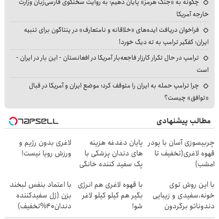
چگونه به «جنگ هرمز» پایان دهیم؛ به روایت سخنگوی فارسی‌زبان وزارت
خارجه آمریکا
فراخوان دریافت ایده‌های «خلاقانه و نامتعارف» در پنتاگون برای تنبیه
ایران؛ کفگیر ترامپ به ته دیگ خورد!
ترامپ در حال تکرار کارزار فاجعه‌بار آمریکا در افغانستان - این بار در ایران -
است
چرا ترامپ حمله به ایران را متوقف کرد؛ موضع ایران و آمریکا در قبال
«توافق» چیست؟
مطالب پیشنهادی
چربیسوزی آسان با پودر
پایان دغدغه هزینه
لاغری بدون رژیم و
قهوه لاغری(تخفیف تا
های دندان پزشکی با
ورزش رویا نیست!
امشب)
پک سفید کننده خانگی
با این روش توی
با قهوه لاغری هم انرژی
با اعتماد بنفس لبخند
خونه،سفیدی و زیبایی
بگیر هم کیلو کیلو لاغر
بزن (ژل سفیدکننده
دندوناتو برگردون
شو!
دندان40%تخفیف)
(40%off)