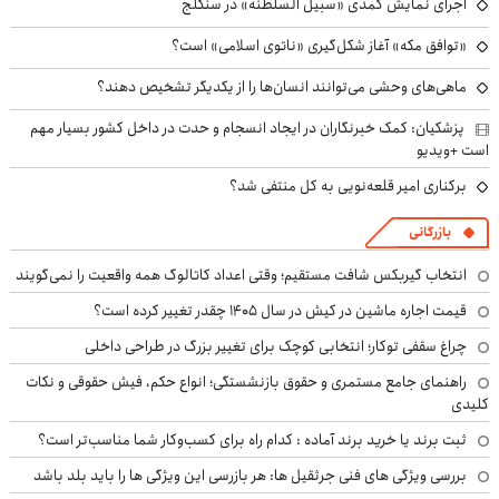
اجرای نمایش کمدی «سبیل السلطنه» در سنگلج
«توافق مکه» آغاز شکل‌گیری «ناتوی اسلامی» است؟
ماهی‌های وحشی می‌توانند انسان‌ها را از یکدیگر تشخیص دهند؟
پزشکیان: کمک خبرنگاران در ایجاد انسجام و حدت در داخل کشور بسیار مهم
است +ویدیو
برکناری امیر قلعه‌نویی به کل منتفی شد؟
بازرگانی
انتخاب گیربکس شافت مستقیم؛ وقتی اعداد کاتالوگ همه واقعیت را نمی‌گویند
قیمت اجاره ماشین در کیش در سال ۱۴۰۵ چقدر تغییر کرده است؟
چراغ سقفی توکار؛ انتخابی کوچک برای تغییر بزرگ در طراحی داخلی
راهنمای جامع مستمری و حقوق بازنشستگی؛ انواع حکم، فیش حقوقی و نکات
کلیدی
ثبت برند یا خرید برند آماده : کدام راه برای کسب‌وکار شما مناسب‌تر است؟
بررسی ویژگی های فنی جرثقیل ها: هر بازرسی این ویژگی ها را باید بلد باشد