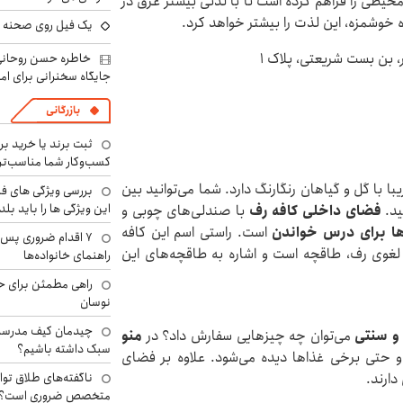
یطی را فراهم کرده است تا با لذتی بیشتر غرق در
 خوشمزه، این لذت را بیشتر خواهد کرد.
یک فیل روی صحنه ت
، بن بست شریعتی، پلاک ۱
خاطره حسن روحانی 
جایگاه سخنرانی برای اما
بازرگانی
ثبت برند یا خرید برن
کسب‌وکار شما مناسب‌ت
 با گل و گیاهان رنگارنگ دارد. شما می‌توانید بین
بررسی ویژگی های فن
این ویژگی ها را باید بلد
ید.
فضای داخلی کافه رف
با صندلی‌های چوبی و
ها برای درس خواندن
است. راستی اسم این کافه
۷ اقدام ضروری پس 
لغوی رف، طاقچه است و اشاره به طاقچه‌های این
راهنمای خانواده‌ها
راهی مطمئن برای ح
نوسان
چیدمان کیف مدرسه؛
و سنتی
می‌توان چه چیزهایی سفارش داد؟ در
منو
سبک داشته باشیم؟
 و حتی برخی غذاها دیده می‌شود. علاوه بر فضای
دارند.
ناگفته‌های طلاق توا
متخصص ضروری است؟