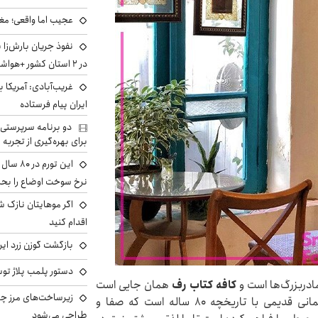
عجیب اما واقعی؛ مغ
نفوذ جریان بارش‌زا 
در ۲ استان کشور +هواشناسی فردا
غریب‌آبادی: آمریکا 
ایران پیام فرستاده
دو برنامه سرپرستی 
برای بهره‌گیری از تجربه
این تور
نرخ سوخت اوضاع را بحرا
اگر موهایتان نازک ش
اقدام کنید
بازگشت گوزن زرد ایر
دستور پلمب پلاژ توس
مادربزرگ‌ها است و
کافه کتاب رف
همان جایی است
زیرساخت‌های مرز چی
که شما را به خاطرات قدیمی می‌برد. این کافه، ساختمانی قدیمی با تاریخچه ۸۰ ساله است که صفا و
طراحی می‌شود