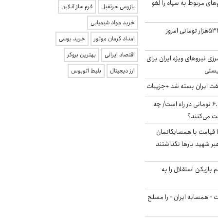
‌های مربوط به سپاه را لغو
بازرسی جرثقیل
فرم ساز آنلاین
خرید مواد شیمیایی
ارزش سهام عدالت ۵۳۲هزار تومانی امروز
امداد کرمان موتور
خرید یوسی
اقتصاد ایرانی
بهترین بروکر
زی نیروهای ویژه ایران برای
ریستی
ارز دیجیتال
بلیط اتوبوس
ت ایران بسته شد +جزییات
یارانه جدید ۶.۰۰۰.۰۰۰ تومانی در راه است/ چه
فت می‌کنند؟
ا قیامت با همسایگانمان
بر شهید بارها نگذاشتند
 بازیکن استقلال را به
ت - همسایه ایران - را مسلح