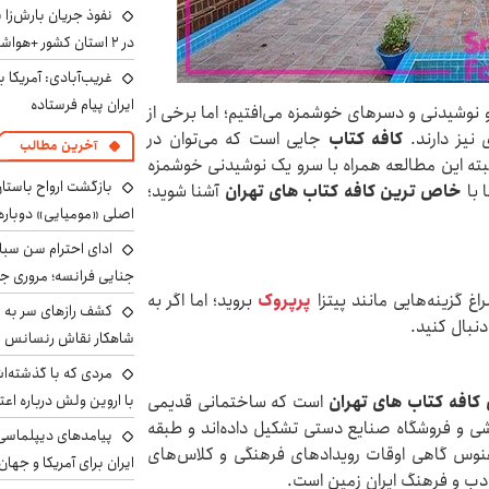
نفوذ جریان بارش‌زا 
در ۲ استان کشور +هواشناسی فردا
غریب‌آبادی: آمریکا 
ایران پیام فرستاده
 و نوشیدنی و دسرهای خوشمزه می‌افتیم؛ اما برخی از
 نیز دارند.
کافه کتاب
جایی است که می‌توان در
آخرین مطالب
ه این مطالعه همراه با سرو یک نوشیدنی خوشمزه
بازگشت ارواح باستان 
 با
خاص ترین کافه کتاب های تهران
آشنا شوید؛
اصلی «مومیایی» دوباره
ادای احترام سن سبا
جنایی فرانسه؛ مروری جام
غ گزینه‌هایی مانند پیتزا
پرپروک
بروید؛ اما اگر به
کشف رازهای سر به مه
دنبال کنید.
شاهکار نقاش رنسانس ب
مردی که با گذشته‌ا
کافه کتاب های تهران
است که ساختمانی قدیمی
با اروین ولش درباره اعت
شی و فروشگاه صنایع دستی تشکیل داده‌اند و طبقه
پیامدهای دیپلماسی 
قنوس گاهی اوقات رویدادهای فرهنگی و کلاس‌های
ایران برای آمریکا و جهان
ه ادب و فرهنگ ایران زمین است.