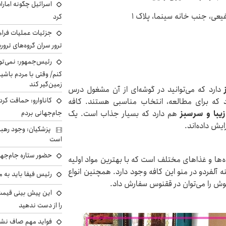
اسرائیل چگونه امارا
عی، جنب خانه سینما، پلاک ۱
کرد
جزئیات عملیات فرامر
ترور سران گروه‌های ترو
رئیس‌جمهور: نمی‌تو
کنم/ وقتی با مردم باشیم
زمین‌گیر کند
دارد که می‌توانید در گوشه‌ای از آن مشغول درس
کاناوارو: حماقت کردم
که برای مطالعه، انتخاب مناسبی هستند. کافه
زیبا و سرسبز
هم دارد که بسیار جذاب است. یک
جام‌جهانی بردم
یش داده‌اند.
پزشکیان: وجود رهبر
است
حضور ستاره جام‌جها
ه‌ها و غذاهای مختلف است که با بهترین مواد اولیه
ه آلفردو در منو این کافه وجود دارد. همچنین انواع
رئیس فیفا باید به 
وش را می‌توان در ققنوس سفارش داد.
را از دست ندهید
فواید مهم صاف نشس