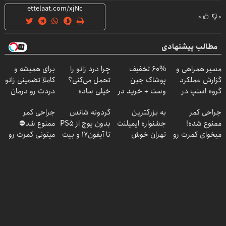
۰
۰
مطالب پیشنهادی
مسیر همراهی و
60% تخفیف
چرا درد زانو را
برای همیشه و
گزارش عملکرد
پوشاک جین
تحمل می‌کنی؟
کاملا تضمینی زانو
گروه اسنپ در
وست + خرید در
خیلی ساده
دردت رو درمان
۱۴۰۴
4 قسط
درمنزل درمانش
کن ◀ پرسش
جراحی کمر
به بزرگترین
گردونه شانس
جراحی کمر
کن
نامه ▶
ممنوع شده!
جشنواره ایمپلنت
بدون پوچ از PS5
ممنوع شد⛔
میخوای کمرت رو
تهران خوش
تا آیفون17 و بیت
میتونی کمرت رو
در منزل درمان
اومدید! | فقط
کوین 🔥
در منزل درمان
کنی؟
۲۵ میلیون !
کنی! 👈🏻
((پرسش‌نامه))
پرسش‌نامه