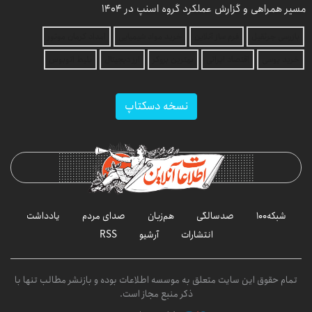
مسیر همراهی و گزارش عملکرد گروه اسنپ در ۱۴۰۴
بازرسی جرثقیل
فرم ساز آنلاین
خرید مواد شیمیایی
امداد کرمان موتور
خرید یوسی
اقتصاد ایرانی
بهترین بروکر
ارز دیجیتال
بلیط اتوبوس
نسخه دسکتاپ
شبکه۱۰۰
صدسالگی
هم‌زبان
صدای مردم
یادداشت
انتشارات
آرشیو
RSS
تمام حقوق این سایت متعلق به موسسه اطلاعات بوده و بازنشر مطالب تنها با
ذکر منبع مجاز است.