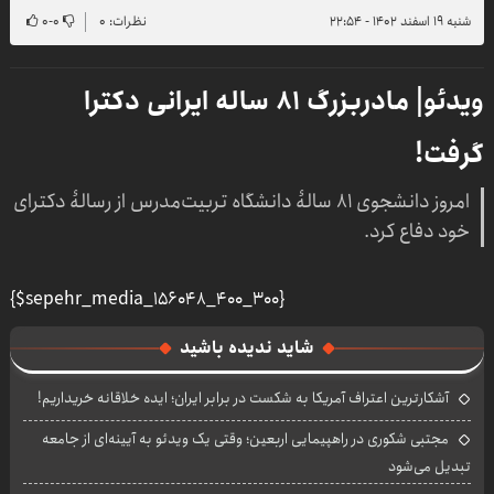
شنبه ۱۹ اسفند ۱۴۰۲ - ۲۲:۵۴
نظرات: ۰
۰
-
۰
ویدئو| مادربزرگ ۸۱ ساله ایرانی دکترا
گرفت!
امروز دانشجوی ۸۱ سالۀ دانشگاه تربیت‌مدرس از رسالۀ دکترای
خود دفاع کرد.
{$sepehr_media_156048_400_300}
شاید ندیده باشید
آشکارترین اعتراف آمریکا به شکست در برابر ایران؛ ایده خلاقانه خریداریم!
مجتبی شکوری در راهپیمایی اربعین؛ وقتی یک ویدئو به آیینه‌ای از جامعه
تبدیل می‌شود