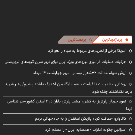
پربازدیدترین
پربحث‌ترین
آمریکا برخی از تحریم‌های مربوط به سپاه را لغو کرد
جزئیات عملیات فرامرزی نیروهای ویژه ایران برای ترور سران گروه‌های تروریستی
ارزش سهام عدالت ۵۳۲هزار تومانی امروز چهارشنبه ۱۴ مرداد
روحانی: بنا نیست تا قیامت با همسایگانمان اختلاف داشته باشیم/ رهبر شهید
بارها نگذاشتند جنگ شود
نفوذ جریان بارش‌زا به کشور؛ امشب بارش باران در ۲ استان کشور +هواشناسی
فردا
کاناوارو: حماقت کردم بازیکن استقلال را به جام‌جهانی بردم
اسرائیل چگونه امارات - همسایه ایران - را مسلح کرد