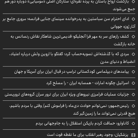
بازگشت ارواح باستان به پرده نقره‌ای؛ ستارگان اصلی «مومیایی» دوباره دور هم
جمع می‌شوند
ادای احترام سن سباستین به پدرخوانده سینمای جنایی فرانسه؛ مروری جامع بر
آثار ژوزه جووانی
کشف رازهای سر به مهر فرا آنجلیکو؛ قدیمی‌ترین شاهکار نقاش رنسانس به
خانه بازگشت
مردی که با گذشته‌اش تسویه‌حساب کرد؛ گفتگو با اروین ولش درباره اعتیاد،
انضباط و دنیای مدرن
پیامدهای دیپلماسی کودکستانی ترامپ در قبال ایران برای آمریکا و جهان
اسرائیل چگونه امارات - همسایه ایران - را مسلح کرد
جزئیات عملیات فرامرزی نیروهای ویژه ایران برای ترور سران گروه‌های تروریستی
رئیس‌جمهور: نمی‌توانم حوادث دی‌ماه را فراموش کنم/ وقتی با مردم باشیم،
هیچ قدرتی نمی‌تواند ما را زمین‌گیر کند
کاناوارو: حماقت کردم بازیکن استقلال را به جام‌جهانی بردم
پزشکیان: وجود رهبر انقلاب برای ما نقطه قوت است