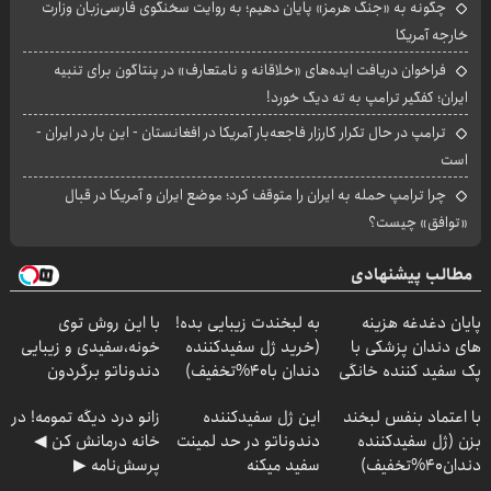
چگونه به «جنگ هرمز» پایان دهیم؛ به روایت سخنگوی فارسی‌زبان وزارت
خارجه آمریکا
فراخوان دریافت ایده‌های «خلاقانه و نامتعارف» در پنتاگون برای تنبیه
ایران؛ کفگیر ترامپ به ته دیگ خورد!
ترامپ در حال تکرار کارزار فاجعه‌بار آمریکا در افغانستان - این بار در ایران -
است
چرا ترامپ حمله به ایران را متوقف کرد؛ موضع ایران و آمریکا در قبال
«توافق» چیست؟
مطالب پیشنهادی
پایان دغدغه هزینه
به لبخندت زیبایی بده!
با این روش توی
های دندان پزشکی با
(خرید ژل سفیدکننده
خونه،سفیدی و زیبایی
پک سفید کننده خانگی
دندان با40%تخفیف)
دندوناتو برگردون
(40%off)
با اعتماد بنفس لبخند
این ژل سفیدکننده
زانو درد دیگه تمومه! در
بزن (ژل سفیدکننده
دندوناتو در حد لمینت
خانه درمانش کن ◀
دندان40%تخفیف)
سفید میکنه
پرسش‌نامه ▶
(40%تخفیف)