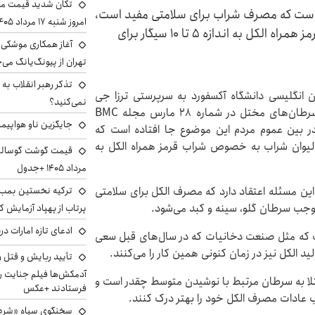
تکان شدید قیمت محص
 است که مصرف شراب برای سلامتی مفید است،
امروز شنبه ۱۷ مرداد ۱۴۰۵
ولی مصرف یک لیوان شراب به خصوص شراب قرمز همراه الکل به اندازه ۵ تا ۱۰ سیگار برای
آغاز همکاری موشکی ا
تهران از پیونگ‌یانگ می‌
تذکر رهبر انقلاب به 
ن انگلیسی دانشگاه آکسفورد به سرپرستی ترزا جی
نمی‌کنید؟
هایدز، مطالعه ای درباره تاثیر مصرف شراب قرمز در سرطان‌های مختل در شماره 28 مارس مجله BMC
جایگزین ناو هواپیما
د هرچند در بین عموم مردم این موضوع جا افتاده است که
وان شراب به خصوص شراب قرمز همراه الکل به
مرداد ۱۴۰۵ +جدول
ی معمولاً از هر 10 نفر یک نفر به این مسئله اعتقاد دارد که مصرف الکل برای سلامتی
ترکیه نخستین بمب س
موجب سرطان گلو، سینه و کبد می‌شود.
پرتاب از پهپاد آزمایش ک
ادعای تازه امارات در
ت که مثل صنعت دخانیات که در سال‌های قبل سعی
د الکل نیز در زمان کنونی همین کار را می‌کنند.
تأیید ربایش و قتل 
آدمکش‌ها فیلم جنایت را
بتلا به سرطان مرتبط با نوشیدن متوسط چقدر است و
فرستادند +عکس
قب عادات مصرف الکل خود را بهتر درک کنند.
سخنگوی سپاه «شرط 