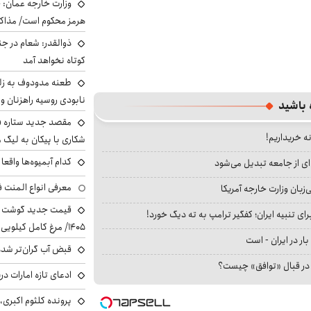
وزارت خارجه عمان: ح
هرمز محکوم است/ مذاکر
ذوالقدر: شعام در جن
کوتاه نخواهد آمد
طعنه مدودوف به زلن
نابودی روسیه راهزنان و ق
 باشید
مقصد جدید ستاره 
نه خریداریم!
شکاری با پیکان به لیگ م
کدام آبمیوه‌ها واقع
ای از جامعه تبدیل می‌شود
معرفی انواع المنت ف
بان وزارت خارجه آمریکا
ای تنبیه ایران؛ کفگیر ترامپ به ته دیگ خورد!
۱۴۰۵/ مرغ کامل کیلویی چند شد؟ +جدول
بار در ایران - است
قبض آب گران‌تر شده
ا در قبال «توافق» چیست؟
ادعای تازه امارات در
پرونده کلثوم اکبری،