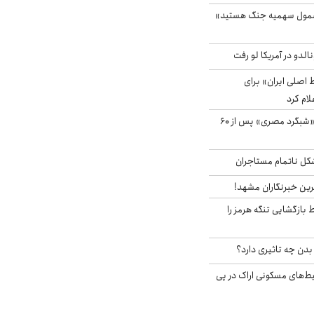
شمول سهمیه جنگ هستید»
الدو در آمریکا لو رفت
اصلی ایران» برای
لام کرد
مشاهده پرنده نادر «شبگرد مصری» پس از ۶۰
مشکل ناتمام مستاجران
رین خبرنگاران مشهد!
بازگشایی تنگه هرمز را
دن چه تاثیری دارد؟
یط‌های مسکونی اراک در پی