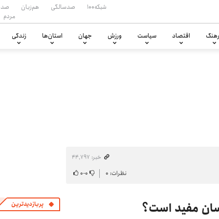
شبکه۱۰۰
صدسالگی
هم‌زبان
صدا
مردم
هنگ
اقتصاد
سیاست
ورزش
جهان
استان‌ها
زندگی
خبر: ۴۴٬۷۹۷
نظرات: ۰
۰
-
۰
سان مفید است؟
پربازدیدترین