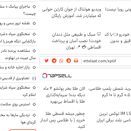
ماجرای پیامک « م
هی 800 میلیونی رویا نیست!
ویدیو هولناک از جوان کارتن خوابی
چیست؟
که میلیاردر شد. آموزش رایگان
نقشه ترور مسی و رون
سخنگوی سپاه «شرط 
 خودرو 👈با کد
🦷 سبک و طبیعی مثل دندان
قیق و بدون
خودت! نصب آسان و پرداخت
بازگشایی تنگه هرمز را اع
اقساطی 💳 📍 تهران
سال غیبت در نهاوند
بازار اجاره خانه و 
تصاویری از قدیمی‌ت
سخنگوی سپاه شرایط 
ید شمش پلمپ طلاسی،
الان طلا بخر پولشو 4 ماه
۱ گرم
دیگه بده! سرمایه‌گذاری
اعلام کرد
طلا با اقساط بی‌بهره
استرس روی سلامت ب
IM LS7 لوکس ترین
چطور میشه قسطی طلا
نزدیکی مارها به مح
سی بلند برقی ایران
خرید | با طلاسی پس انداز
گرمای هوا
کنید