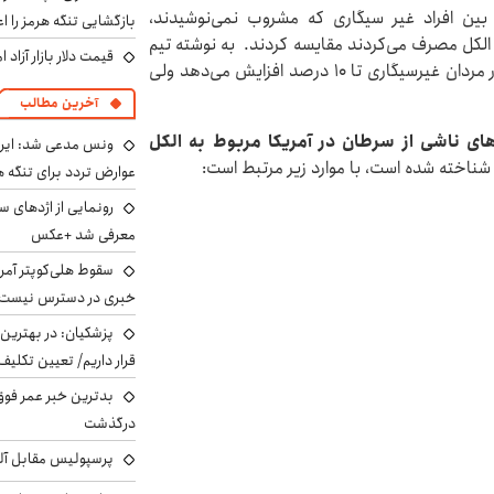
 بین افراد غیر سیگاری که مشروب نمی‌نوشیدند،
بازگشایی تنگه هرمز را اع
 الکل مصرف می‌کردند مقایسه کردند. به نوشته تیم
قیمت دلار بازار آزاد امروز شنب
هایدز یک بطری متوسط شراب خطر ابتلا به سرطان را در مردان غیرسیگاری تا 10 درصد افزایش می‌دهد ولی
آخرین مطالب
صد از مرگ و میرهای ناشی از سرطان در آمریکا مربوط به الکل
ونس مدعی شد: ایران 
شناخته شده است، با موارد زیر مرتبط است:
عوارض تردد برای تنگه ه
رونمایی از اژدهای 
معرفی شد +عکس
سقوط هلی‌کوپتر آمر
خبری در دسترس نیست
پزشکیان‌: در بهترین
قرار داریم/ تعیین تکل
بدترین خبر عمر فوق‌
درگذشت
پرسپولیس مقابل آل