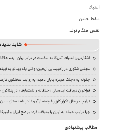
اعتیاد
سقط جنین
نقص هنگام تولد
شاید ندیده
آشکارترین اعتراف آمریکا به شکست در برابر ایران؛ ایده خلاقا
مجتبی شکوری در راهپیمایی اربعین؛ وقتی یک ویدئو به آیینه‌
چگونه به «جنگ هرمز» پایان دهیم؛ به روایت سخنگوی فارسی‌ز
فراخوان دریافت ایده‌های «خلاقانه و نامتعارف» در پنتاگون بر
ترامپ در حال تکرار کارزار فاجعه‌بار آمریکا در افغانستان - این 
چرا ترامپ حمله به ایران را متوقف کرد؛ موضع ایران و آمریک
مطالب پیشنهادی