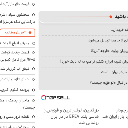
قیمت دلار بازار آزاد امروز شنب
سخنگوی سپاه «شرط 
 باشید
بازگشایی تنگه هرمز را اع
نه خریداریم!
آخرین مطالب
ای از جامعه تبدیل می‌شود
معرفی انواع المنت ف
بان وزارت خارجه آمریکا
۱۴۰۵/ مرغ کامل کیلویی چند شد؟ +جدول
ای تنبیه ایران؛ کفگیر ترامپ به ته دیگ خورد!
قبض آب گران‌تر شده
بار در ایران - است
ادعای تازه امارات در
ا در قبال «توافق» چیست؟
پرونده کلثوم اکبری،
ماجرای پیامک « م
چیست؟
 از IM LS9، پرچم‌دار
بزرگترین، لوکس‌ترین و قوی‌ترین
شاسی بلند EREV در در ایران
نقشه ترور مسی و رون
رونمایی شد
سخنگوی سپاه «شرط 