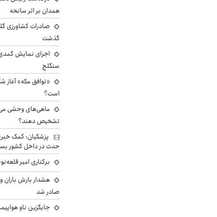
همدان بر اثر سانحه
گذشت
اجرای نمایش کمدی 
سنگلج
«توافق مکه» آغاز ش
است؟
ماهی‌های وحشی می‌تو
تشخیص دهند؟
پزشکیان: کمک خبرنگ
حدت در داخل کشور بسی
برکناری امیر قلعه‌ن
هشدار بارش باران و
صادر شد
جایگزین ناو هواپیما