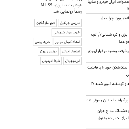
ولات ایران‌خودرو و سایپا
هوشمند به ایران، IM LS9
رسماً رونمایی شد
انقلابیون؛ چرا عمل
بازرسی جرثقیل
فرم ساز آنلاین
خرید مواد شیمیایی
یران و کره شمالی؟/ آنچه
خواهد!
امداد کرمان موتور
خرید یوسی
گنده پیشرفته روسیه بر فراز اروپای
اقتصاد ایرانی
بهترین بروکر
ارز دیجیتال
بلیط اتوبوس
نگرشکن خود را با قابلیت
رد
قیمت گوشت گوساله و گوسفند امروز شنبه ۱۷
بر آبراهام لینکلن معرفی شد
وحشتناک مداح جوان؛
 برای خانواده مقتول