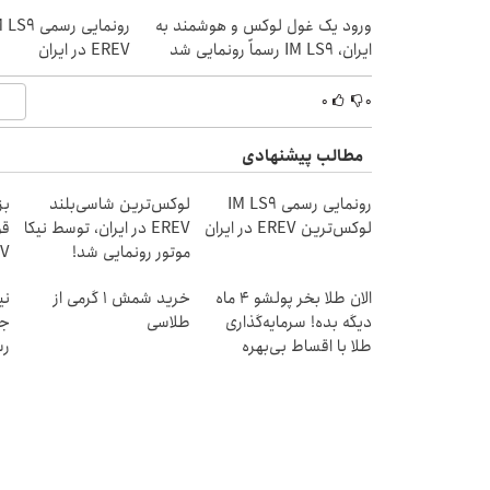
ورود یک غول لوکس و هوشمند به
ایران، IM LS9 رسماً رونمایی شد
EREV در ایران
۰
۰
مطالب پیشنهادی
رونمایی رسمی IM LS9
لوکس‌ترین شاسی‌بلند
بز
لوکس‌ترین EREV در ایران
EREV در ایران، توسط نیکا
قو
موتور رونمایی شد!
ش
الان طلا بخر پولشو 4 ماه
خرید شمش 1 گرمی از
نی
دیگه بده! سرمایه‌گذاری
طلاسی
طلا با اقساط بی‌بهره
رس