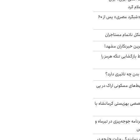
لام کرد
مشاهده پرنده نادر «شبگرد مصری» پس از ۶۰
مشکل ناتمام مستاجران
رین خبرنگاران مشهد!
بازگشایی تنگه هرمز را
دن چه تاثیری دارد؟
یط‌های مسکونی اراک در پی
صی بهزیستی کرمانشاه با
دی برنامه جوجه‌ریزی در تیرماه و
س
مایندگی وزارت خارجه در