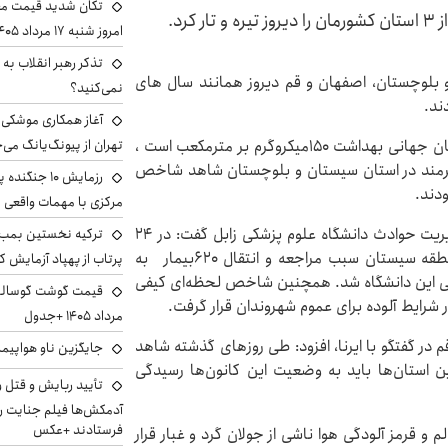
تکان شدید قیمت محص
رد.
امروز شنبه ۱۷ مرداد ۱۴۰۵
تذکر رهبر انقلاب به 
 بلوچستان، اصفهان و قم دیروز همانند سال های
نمی‌کنید؟
ند.
آغاز همکاری موشکی ا
براساس گزارش‌ها شاخص استاندارد کیفیت هوا در سازمان جهانی بهداشت ۱۵۰میکروگرم بر مترمکعب است ،
تهران از پیونگ‌یانگ می‌
رمند در استان سیستان و بلوچستان شاهد شاخص
رزمایش ۱۰ جن
مرکزی با مهمات واقعی
محمد خلیلی سرپرست اورژانس پیش بیمارستانی و مدیریت حوادث دانشگاه علوم پزشکی زابل گفت: در 24
ترکیه نخستین بمب س
ساعت منتهی به دیروز توفان شدید و گرد و غبار در منطقه سیستان سبب مراجعه و انتقال ۶۲۰بیمار به
پرتاب از پهپاد آزمایش ک
مانی این دانشگاه شد. همچنین شاخص لحظه‌ای کیفی
شرایط آلوده برای عموم شهروندان قرار گرفت.
مرداد ۱۴۰۵ +جدول
در گفتگو با ایرنا، افزود: طی روزهای گذشته شاهد
جایگزین ناو هواپیما
 استان‌ها باید به وضعیت این کانون‌ها رسیدگی
تأیید ربایش و قتل 
آدمکش‌ها فیلم جنایت را
فرستادند +عکس
رایط ناسالم و قرمز آلودگی هوا ناشی از جولان گرد و غبار قرار