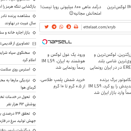
بازگشایی تنگه هرمز را اع
رونمایی رسمی IM LS9 لوکس‌ترین
درآمد ماهی 800 میلیونی رویا نیست!
امتحانش مجانیه😉
سال غیبت در نهاوند
بازار اجاره خانه و 
تصاویری از قدیمی‌ت
سخنگوی سپاه شرایط 
رگترین، لوکس‌ترین و
ورود یک غول لوکس و
اعلام کرد
ی‌ترین شاسی بلند
هوشمند به ایران، IM LS9
EREV در در ایران رونمایی
رسماً رونمایی شد
استرس روی سلامت ب
د
کاموتور برگ برنده
خرید شمش پلمپ طلاسی،
نزدیکی مارها به مح
جدیدش را رو کرد، IM LS9
از ۰.۵ گرم تا ۱۰ گرم
گرمای هوا
ماً وارد بازار ایران شد
تحول در خدمات تخص
پوشش ۱۹۲ هزار نفر
تحقق ۱۲۴ درص
جهش تولید مرغ در فار
درگذشت رئیس دفتر ن