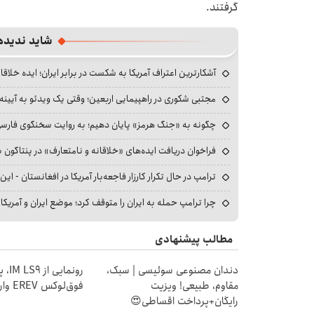
گرفتند.
شاید ندیده
آشکارترین اعتراف آمریکا به شکست در برابر ایران؛ ایده خلاقا
مجتبی شکوری در راهپیمایی اربعین؛ وقتی یک ویدئو به آیینه‌
چگونه به «جنگ هرمز» پایان دهیم؛ به روایت سخنگوی فارسی‌ز
فراخوان دریافت ایده‌های «خلاقانه و نامتعارف» در پنتاگون بر
ترامپ در حال تکرار کارزار فاجعه‌بار آمریکا در افغانستان - این 
چرا ترامپ حمله به ایران را متوقف کرد؛ موضع ایران و آمریک
مطالب پیشنهادی
دندان مصنوعی سوئیسی | سبک،
رونمایی
مقاوم، طبیعی! ویزیت
فوق‌لوکس EREV وارد بازار ایران شد
رایگان+پرداخت اقساطی😍