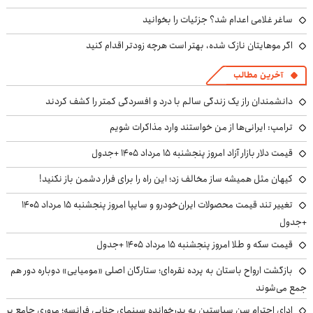
ساغر غلامی اعدام شد؟ جزئیات را بخوانید
اگر موهایتان نازک شده، بهتر است هرچه زودتر اقدام کنید
آخرین مطالب
دانشمندان راز یک زندگی سالم با درد و افسردگی کمتر را کشف کردند
ترامپ: ایرانی‌ها از من خواستند وارد مذاکرات شویم
قیمت دلار بازار آزاد امروز پنجشنبه ۱۵ مرداد ۱۴۰۵ +جدول
کیهان مثل همیشه ساز مخالف زد؛ این راه را برای فرار دشمن باز نکنید!
تغییر تند قیمت محصولات ایران‌خودرو و سایپا امروز پنجشنبه ۱۵ مرداد ۱۴۰۵
+جدول
قیمت سکه و طلا امروز پنجشنبه ۱۵ مرداد ۱۴۰۵ +جدول
بازگشت ارواح باستان به پرده نقره‌ای؛ ستارگان اصلی «مومیایی» دوباره دور هم
جمع می‌شوند
ادای احترام سن سباستین به پدرخوانده سینمای جنایی فرانسه؛ مروری جامع بر