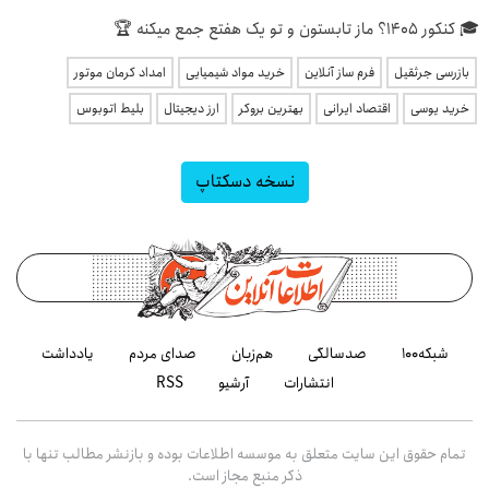
🎓 کنکور ۱۴۰5؟ ماز تابستون و تو یک هفتع جمع میکنه 🏆
بازرسی جرثقیل
فرم ساز آنلاین
خرید مواد شیمیایی
امداد کرمان موتور
خرید یوسی
اقتصاد ایرانی
بهترین بروکر
ارز دیجیتال
بلیط اتوبوس
نسخه دسکتاپ
شبکه۱۰۰
صدسالگی
هم‌زبان
صدای مردم
یادداشت
انتشارات
آرشیو
RSS
تمام حقوق این سایت متعلق به موسسه اطلاعات بوده و بازنشر مطالب تنها با
ذکر منبع مجاز است.