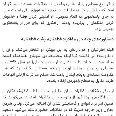
دیگر منع مقطعی رسانه‌ها از پرداختن به مذاکرات هسته‌ای نشانگر آن
است که جلیلی و هسته اطرافش در دبیرخانه شورای عالی امنیت ملی،
به جای پاسخگویی به افکار عمومی، راه امنیتی کردن فضا و خاموش
کردن منتقدان را برگزیده بودند؛ راهکاری که برای فرار از پاسخگویی
بهترین بود.
دستاوردهای چند دور مذاکره؛ قطعنامه پشت قطعنامه
البته اطرافیان و هوادارانش به این رویکرد او افتخار می‌کنند و آن را
«مقاومت» می نامند؛ کما اینکه محمدصادق شهبازی هماهنگ کننده
ستاد مردمی حیات طیبه (دعوت از سعید جلیلی) در سال ۱۳۹۲، در
سخنانی پیرامون عملکرد او در پرونده هسته‌ای، گفته بود که «در
مقاومت هسته‌ای رویکرد ایشان باعث شد سطح مذاکرات از نفی اتهامات
طرف مقابل به سطح راهبردی ارتقاء یابد».
از دیگر مشکلات مذاکرات زمان جلیلی عدم تسلط مذاکره‌کنندگان بر
زبان انگلیسی بود؛ آنها از مترجم برای مذاکرات استفاده می‌کردند که
همین امر بر دشواری و فرسایشی شدن آن اضافه می‌کرد. وندی شرمن
معاون وزیر خارجه آمریکا که در مذاکرات حضور داشته می‌گوید «سعید
جلیلی بیانیه‌های آماده‌ای را به زبان فارسی می‌خواند و پس از او ترجمه