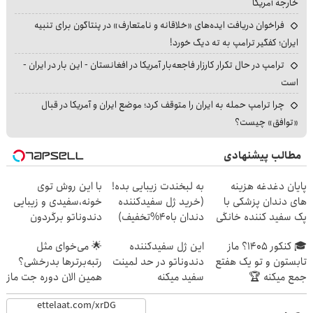
خارجه آمریکا
فراخوان دریافت ایده‌های «خلاقانه و نامتعارف» در پنتاگون برای تنبیه
ایران؛ کفگیر ترامپ به ته دیگ خورد!
ترامپ در حال تکرار کارزار فاجعه‌بار آمریکا در افغانستان - این بار در ایران -
است
چرا ترامپ حمله به ایران را متوقف کرد؛ موضع ایران و آمریکا در قبال
«توافق» چیست؟
مطالب پیشنهادی
پایان دغدغه هزینه
به لبخندت زیبایی بده!
با این روش توی
های دندان پزشکی با
(خرید ژل سفیدکننده
خونه،سفیدی و زیبایی
پک سفید کننده خانگی
دندان با40%تخفیف)
دندوناتو برگردون
(40%off)
🎓 کنکور ۱۴۰5؟ ماز
این ژل سفیدکننده
🌟 می‌خوای مثل
تابستون و تو یک هفتع
دندوناتو در حد لمینت
رتبه‌برترها بدرخشی؟
جمع میکنه 🏆
سفید میکنه
همین الان دوره جت ماز
(40%تخفیف)
رو شروع ک