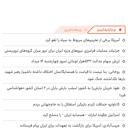
پربازدیدترین
پربحث‌ترین
آمریکا برخی از تحریم‌های مربوط به سپاه را لغو کرد
جزئیات عملیات فرامرزی نیروهای ویژه ایران برای ترور سران گروه‌های تروریستی
ارزش سهام عدالت ۵۳۲هزار تومانی امروز چهارشنبه ۱۴ مرداد
روحانی: بنا نیست تا قیامت با همسایگانمان اختلاف داشته باشیم/ رهبر شهید
بارها نگذاشتند جنگ شود
نفوذ جریان بارش‌زا به کشور؛ امشب بارش باران در ۲ استان کشور +هواشناسی
فردا
کاناوارو: حماقت کردم بازیکن استقلال را به جام‌جهانی بردم
اسرائیل چگونه امارات - همسایه ایران - را مسلح کرد
غریب‌آبادی: آمریکا برای بازگشت به تعهدات برای ایران پیام فرستاده