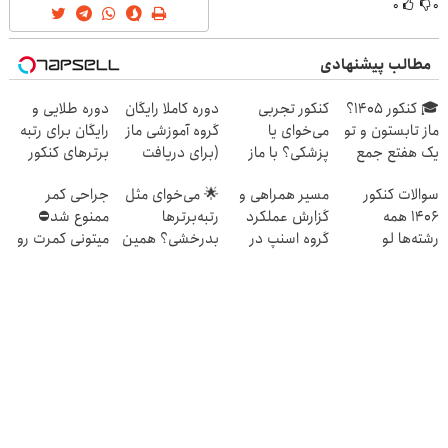
۰
۰
مطالب پیشنهادی
🎓 کنکور ۱۴۰5؟
کنکور تجربی
دوره کاملا رایگان
دوره طلایی و
ماز تابستون و تو
می‌خوای یا
گروه آموزشی ماز
رایگان برای رتبه
یک هفتع جمع
پزشکی؟ با ماز
(برای دریافت
برترهای کنکور
میکنه 🏆
رتبه 1 شو
ثبت نام کن)
سوالات کنکور
مسیر همراهی و
🌟 می‌خوای مثل
جراحی کمر
1406 همه
گزارش عملکرد
رتبه‌برترها
ممنوع شد⛔
رشته‌ها لو
گروه اسنپ در
بدرخشی؟ همین
میتونی کمرت رو
رفت!!!!!
۱۴۰۴
الان دوره جت ماز
در منزل درمان
رو شروع ک
کنی! 👈🏻
پرسش‌نامه