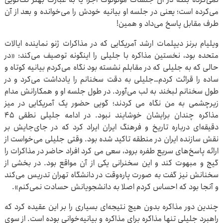
می‌کرده است؛ یعنی در جلسه او بیانیه خودش را می‌خوانده و بعد از آن
طرف مقابل پاسخ می‌داد و همین!
ویلیام برنز دیپلمات ارشد آمریکایی که در مذاکرات ژنو نماینده ایالات
متحده بود، نخستین مذاکره با جلیلی را اینگونه توصیف می‌کند: «در
حالی که به جلیلی که در مقابلم نشسته بود نگاه می‌کردم بیانیه کوتاه و
ساده را قرائت کردم…جلیلی به دقت سخنانم را یادداشت می‌کرد و در
طول سخنانم لبخند به لب می‌آورد. در طول جلسه او و همکارانش مدام
زیرچشمی به من نگاه می کردند؛ گویی حضور یک آمریکایی در میز
مذاکره چندان برایشان خوشایند نبود. در ادامه جلیلی نطقی ۴۵
دقیقه‌ای درباره تاریخ و فرهنگ ایران ایراد کرد که در جای‌جایش بر
نقش سازنده ایران در منطقه تاکید شده بود. وقتی جلیلی می‌خواست از
ارائه پاسخ‌های سریع طفره برود، سعی می کرد افراد حاضر در مذاکرات را
گیج و مبهوت کند و این سخنرانی یکی از آن مواقع بود. در بخشی از
سخنانش نیز گفت به صورت پاره‌وقت در دانشگاه تهران تدریس می‌کند
و آنجا بود که احساس کردم اصلا به دانشجویانش حسادت نمی‌کنم».
چندین دور مذاکره بدون هیچ نتیجه‌ای بسیاری را بر این عقیده کرد که
راهبرد جلیلی تنها مذاکره برای مذاکره و بیانیه‌خوانی بوده است. از سوی