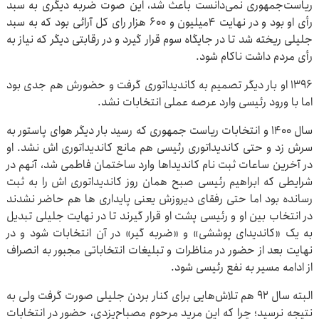
ریاست‌جمهوری نمی‌دانست باعث شد، این صوت ضربه دیگری به سبد
رأی او بود و در نهایت ۴میلیون و ۶۰۰ هزار رای کل آرائی بود که به سبد
جلیلی ریخته شد تا در جایگاه سوم قرار گیرد و در رقابتی دیگر که نیاز به
رأی مردم داشت ناکام شود.
۱۳۹۶ او بار دیگر تصمیم به کاندیداتوری گرفت و حضورش هم جدی بود
اما با ورود رئیسی وارد عرصه عملی انتخابات نشد.
سال ۱۴۰۰ و انتخابات ریاست جمهوری که رسید بار دیگر هوای پاستور به
سرش زد و حتی کاندیداتوری رئیسی هم مانع کاندیداتوری اش نشد. او
در آخرین ساعات ثبت نام کاندیداها وارد ساختمان فاطمی شد، آنهم در
شرایطی که ابراهیم رئیسی صبح همان روز کاندیداتوری اش را به ثبت
رسانده بود اما حتی رفقای دیروزش یعنی پایداری ها هم حاضر نشدند
در انتخاب بین او و رئیسی پشت او قرار گیرند تا در نهایت جلیلی تبدیل
به یک «کاندیدای پوششی» و «ضربه گیر» در آن انتخابات شود و در
نهایت بعد از حضور در مناظرات و تبلیغات انتخاباتی مجبور به انصراف
از ادامه مسیر به نفع رئیسی شود.
البته سال ۹۲ هم تلاش‌هایی برای کنار بردن جلیلی صورت گرفت ولی به
نتیجه نرسید؛ چرا که این مرید مرحوم مصباح‌یزدی، حضور در انتخابات