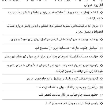
آثار ژوزه جووانی
کشف رازهای سر به مهر فرا آنجلیکو؛ قدیمی‌ترین شاهکار نقاش رنسانس به
خانه بازگشت
مردی که با گذشته‌اش تسویه‌حساب کرد؛ گفتگو با اروین ولش درباره اعتیاد،
انضباط و دنیای مدرن
پیامدهای دیپلماسی کودکستانی ترامپ در قبال ایران برای آمریکا و جهان
اسرائیل چگونه امارات - همسایه ایران - را مسلح کرد
جزئیات عملیات فرامرزی نیروهای ویژه ایران برای ترور سران گروه‌های تروریستی
رئیس‌جمهور: نمی‌توانم حوادث دی‌ماه را فراموش کنم/ وقتی با مردم باشیم،
هیچ قدرتی نمی‌تواند ما را زمین‌گیر کند
کاناوارو: حماقت کردم بازیکن استقلال را به جام‌جهانی بردم
پزشکیان: وجود رهبر انقلاب برای ما نقطه قوت است
حضور ستاره جام‌جهانی در رئال مادرید قطعی شد
رئیس فیفا باید به مهدی تاج حسودی کند!