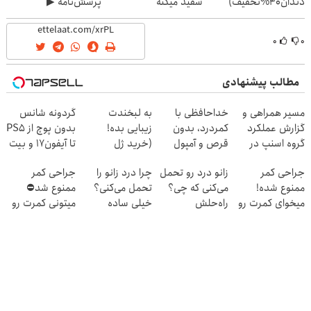
دندان40%تخفیف)
سفید میکنه
پرسش‌نامه ▶
(40%تخفیف)
۰
۰
مطالب پیشنهادی
مسیر همراهی و
خداحافظی با
به لبخندت
گردونه شانس
گزارش عملکرد
کمردرد، بدون
زیبایی بده!
بدون پوچ از PS5
گروه اسنپ در
قرص و آمپول
(خرید ژل
تا آیفون17 و بیت
۱۴۰۴
سفیدکننده
کوین 🔥
جراحی کمر
زانو درد رو تحمل
چرا درد زانو را
جراحی کمر
دندان
ممنوع شده!
می‌کنی که چی؟
تحمل می‌کنی؟
ممنوع شد⛔
با40%تخفیف)
میخوای کمرت رو
راه‌حلش
خیلی ساده
میتونی کمرت رو
در منزل درمان
همین‌جاست!
درمنزل درمانش
در منزل درمان
کنی؟
کن
کنی! 👈🏻
((پرسش‌نامه))
پرسش‌نامه