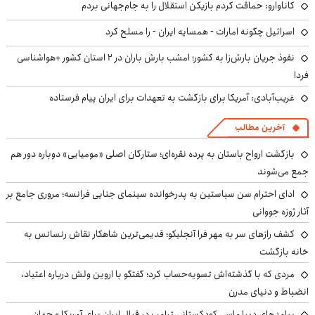
کاناوارو: حماقت کردم بازیکن استقلال را به جام‌جهانی بردم
اسرائیل چگونه امارات - همسایه ایران - را مسلح کرد
نفوذ جریان بارش‌زا به کشور؛ امشب بارش باران در ۲ استان کشور +هواشناسی
فردا
غریب‌آبادی: آمریکا برای بازگشت به تعهدات برای ایران پیام فرستاده
آخرین مطالب
بازگشت ارواح باستان به پرده نقره‌ای؛ ستارگان اصلی «مومیایی» دوباره دور هم
جمع می‌شوند
ادای احترام سن سباستین به پدرخوانده سینمای جنایی فرانسه؛ مروری جامع بر
آثار ژوزه جووانی
کشف رازهای سر به مهر فرا آنجلیکو؛ قدیمی‌ترین شاهکار نقاش رنسانس به
خانه بازگشت
مردی که با گذشته‌اش تسویه‌حساب کرد؛ گفتگو با اروین ولش درباره اعتیاد،
انضباط و دنیای مدرن
پیامدهای دیپلماسی کودکستانی ترامپ در قبال ایران برای آمریکا و جهان