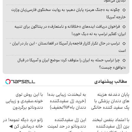
تبدیل می‌شود
چگونه به «جنگ هرمز» پایان دهیم؛ به روایت سخنگوی فارسی‌زبان وزارت
خارجه آمریکا
فراخوان دریافت ایده‌های «خلاقانه و نامتعارف» در پنتاگون برای تنبیه
ایران؛ کفگیر ترامپ به ته دیگ خورد!
ترامپ در حال تکرار کارزار فاجعه‌بار آمریکا در افغانستان - این بار در ایران -
است
چرا ترامپ حمله به ایران را متوقف کرد؛ موضع ایران و آمریکا در قبال
«توافق» چیست؟
مطالب پیشنهادی
پایان دغدغه هزینه
به لبخندت زیبایی بده!
با این روش توی
های دندان پزشکی با
(خرید ژل سفیدکننده
خونه،سفیدی و زیبایی
پک سفید کننده خانگی
دندان با40%تخفیف)
دندوناتو برگردون
(40%off)
با اعتماد بنفس لبخند
این ژل سفیدکننده
زانو درد دیگه تمومه! در
بزن (ژل سفیدکننده
دندوناتو در حد لمینت
خانه درمانش کن ◀