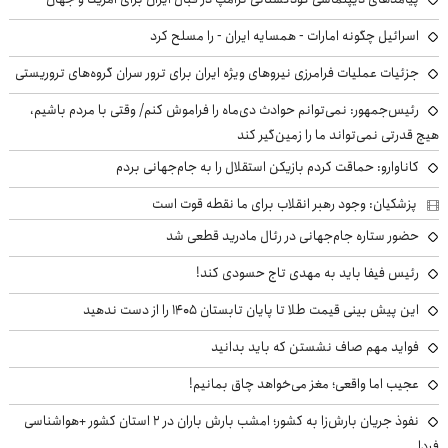
اسرائیل چگونه امارات - همسایه ایران - را مسلح کرد
جزئیات عملیات فرامرزی نیروهای ویژه ایران برای ترور سران گروه‌های تروریستی
رئیس‌جمهور: نمی‌توانم حوادث دی‌ماه را فراموش کنم/ وقتی با مردم باشیم،
هیچ قدرتی نمی‌تواند ما را زمین‌گیر کند
کاناوارو: حماقت کردم بازیکن استقلال را به جام‌جهانی بردم
پزشکیان: وجود رهبر انقلاب برای ما نقطه قوت است
حضور ستاره جام‌جهانی در رئال مادرید قطعی شد
رئیس فیفا باید به مهدی تاج حسودی کند!
این پیش بینی قیمت طلا تا پایان تابستان ۱۴۰۵ را از دست ندهید
فواید مهم صاف نشستن که باید بدانید
عجیب اما واقعی؛ مغز می‌خواهد چاق بمانیم!
نفوذ جریان بارش‌زا به کشور؛ امشب بارش باران در ۲ استان کشور +هواشناسی
فردا