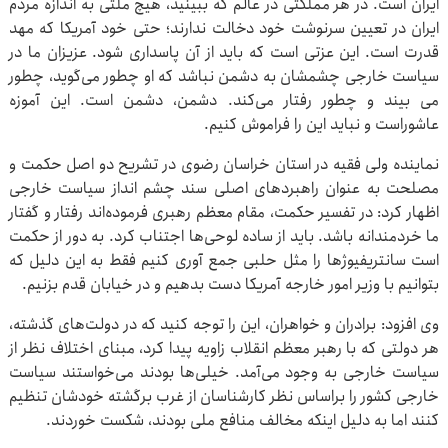
ایران است. در هر مملکتی در عالم که ببینید، هیچ ملتی به اندازه مردم
ایران در تعیین سرنوشت خود دخالت ندارند؛ حتی خود آمریکا که مهد
قدرت است. این عزتی است که باید از آن پاسداری شود. عزیزان ما در
سیاست خارجی چشمشان به دشمن نباشد که او چطور می‌گوید، چطور
می بیند و چطور رفتار می‌کند. دشمن، دشمن است. این آموزه
عاشوراست و نباید این را فراموش کنیم.
نماینده ولی فقیه در استان خراسان رضوی در تشریح دو اصل حکمت و
مصلحت به عنوان راهبردهای اصلی سند چشم انداز سیاست خارجی
اظهار کرد: در تفسیر حکمت، مقام معظم رهبری فرموده‌اند رفتار و گفتار
ما خردمندانه باشد. باید از ساده لوحی‌ها اجتناب کرد. به دور از حکمت
است سانتریفیوژها را مثل حلبی جمع آوری کنیم فقط به این دلیل که
بتوانیم با وزیر امور خارجه آمریکا دست بدهیم و در خیابان قدم بزنیم.
وی افزود: برادران و خواهران، این را توجه کنید که در دولت‌های گذشته،
هر دولتی که با رهبر معظم انقلاب زاویه پیدا کرد، مبنای اختلاف نظر از
سیاست خارجی به وجود می‌آمد. خیلی‌ها بودند می‌خواستند سیاست
خارجی کشور را براساس نظر کارشناسان از غرب برگشته خودشان تنظیم
کنند اما به دلیل اینکه مخالف منافع ملی بودند، شکست خوردند.