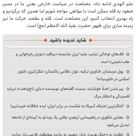
علم الهدی ادامه داد: مصلحت در سیاست خارجی یعنی ما در مسیر
صعود به قله ممکن است با موانعی مواجه شویم اما همین که برگردیم و
راه بهتری انتخاب کنیم، این مصلحت است. قله و مقصد حرکت ما نیز
زمینه سازی برای ظهور حضرت بقیة الله الاعظم (عج) است.
شاید ندیده باشید
لاف‌های توخالی ترامپ علیه ایران شایسته دریافت «نوبل رجزخوانی و
عقب‌نشینی» است
پول عربستان، فناوری ترکیه، توان نظامی پاکستان؛ شکل‌گیری ناتوی
اسلامی در خاورمیانه!
پیر شدن اصلاً خوشایند نیست؛ گفته‌های نویسنده «بازی تاج‌وتخت» درباره
افسردگی و انتظار مرگ
آشکارترین اعتراف آمریکا به شکست در برابر ایران؛ ایده خلاقانه خریداریم!
مجتبی شکوری در راهپیمایی اربعین؛ وقتی یک ویدئو به آیینه‌ای از جامعه
تبدیل می‌شود
چگونه به «جنگ هرمز» پایان دهیم؛ به روایت سخنگوی فارسی‌زبان وزارت