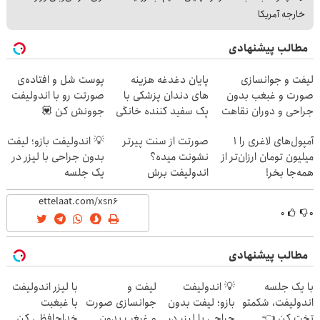
خارجه آمریکا
مطالب پیشنهادی
لیفت و جوانسازی
پایان دغدغه هزینه
پوست شل و افتاده‌ی
صورت و غبغب بدون
های دندان پزشکی با
صورتت رو با اندولیفت
جراحی و دوران نقاهت
پک سفید کننده خانگی
جوونش کن 💟
✨
آمپول‌های لاغری را ۱
صورتت از سنت پیرتر
💡 اندولیفت بازو؛ لیفت
میلیون تومان ارزان‌تر از
نشونت میده؟
بدون جراحی با لیزر در
همه‌جا بخر!
اندولیفت برش
یک جلسه
می‌گردونه 🔰
۰
۰
مطالب پیشنهادی
با یک جلسه
💡 اندولیفت
لیفت و
با لیزر اندولیفت
اندولیفت، شکمتو
بازو؛ لیفت بدون
جوانسازی صورت
با غبغبت
تخت کن 👈
جراحی با لیزر در
و غبغب بدون
خداحافظی کن