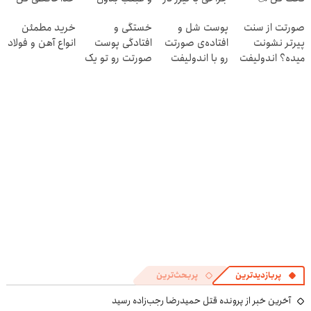
اقساط تا 12 ماه
یک جلسه
جراحی و دوران
💖 بدون برش یا
صورتت از سنت
پوست شل و
خستگی و
خرید مطمئن
نقاهت ✨
بخیه
پیرتر نشونت
افتاده‌ی صورتت
افتادگی پوست
انواع آهن و فولاد
میده؟ اندولیفت
رو با اندولیفت
صورتت رو تو یک
برش می‌گردونه
جوونش کن 💟
جلسه درست کن
✅
🔰
پربازدیدترین
پربحث‌ترین
آخرین خبر از پرونده قتل حمیدرضا رجب‌زاده رسید