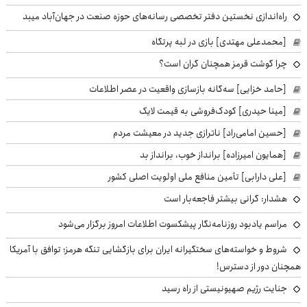
راه‌اندازی نخستین دفتر تخصصی رسانه‌های حوزه صنعت در جهان‌آباد میبد
[محمدعلی مهتدی] بازی در لبه پرتگاه
چرا گوشت قرمز همچنان گران است؟
[حامد خزایی] سه‌گانه بازسازی واقعیت در عصر اطلاعات
[مینا حیدری] کودک‌فروشی به قیمت لایک
[حسین امامی‌راد] ناترازی جدید در معیشت مردم
[همایون امیرزاده] برانداز خوب، برانداز بد
[علی دارابی] تأمین منافع ملی اولویت اصلی کشور
هشدار: گرانی بیشتر فاجعه‌بار است
مراسم یادبود روزنامه‌نگار پیشکسوت اطلاعات امروز برگزار می‌شود
شروط و خواسته‌های سختگیرانه ایران برای بازگشایی تنگه هرمز؛ توافق با آمریکا
همچنان دور از دسترس!
جنایت رژیم صهیونیستی از راه رسید