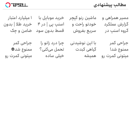
مطالب پیشنهادی
مسیر همراهی و
ماشین رنو کپچر
خرید موبایل با
۱ میلیارد اعتبار
گزارش عملکرد
خودتو راحت و
اسنپ پی | در ۴
خرید طلا | بدون
گروه اسنپ در
سریع بفروش
قسط بدون سود
ضامن و چک
۱۴۰۴
و کارمزد!
جراحی کمر
با این نوشیدنی
چرا درد زانو را
جراحی کمر
ممنوع شد!
گیاهی کبدت
تحمل می‌کنی؟
ممنوع شد⛔
میتونی کمرت رو
همیشه
خیلی ساده
میتونی کمرت رو
در منزل درمان
پرقدرته55%تخفیف
درمنزل درمانش
در منزل درمان
کنی!
کن
کنی! 👈🏻
((پرسش‌نامه))
پرسش‌نامه