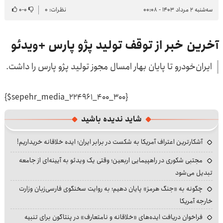
سه‌شنبه ۲ مرداد ۱۴۰۳ - ۰۰:۰۸
نظرات: ۰
۰
-
۰
آخرین خبر از توقف تولید پژو پارس +ویدئو
ایران‌خودرو تا پایان بهار امسال مجوز تولید پژو پارس را داشت.
{$sepehr_media_224961_400_300}
شاید ندیده باشید
آشکارترین اعتراف آمریکا به شکست در برابر ایران؛ ایده خلاقانه خریداریم!
مجتبی شکوری در راهپیمایی اربعین؛ وقتی یک ویدئو به آیینه‌ای از جامعه
تبدیل می‌شود
چگونه به «جنگ هرمز» پایان دهیم؛ به روایت سخنگوی فارسی‌زبان وزارت
خارجه آمریکا
فراخوان دریافت ایده‌های «خلاقانه و نامتعارف» در پنتاگون برای تنبیه