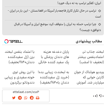
ایران؛ کفگیر ترامپ به ته دیگ خورد!
ترامپ در حال تکرار کارزار فاجعه‌بار آمریکا در افغانستان - این بار در ایران -
است
چرا ترامپ حمله به ایران را متوقف کرد؛ موضع ایران و آمریکا در قبال
«توافق» چیست؟
مطالب پیشنهادی
لبخند جذاب تر،
پایان دغدغه هزینه
با اعتماد بنفس لبخند
اعتمادبنفس بیشتر
های دندان پزشکی با
بزن (ژل سفیدکننده
(تخفیف تا امشب)
پک سفید کننده خانگی
دندان40%تخفیف)
ویدیو هولناک از جوان
به لبخندت زیبایی بده!
با این روش توی
کارتن خوابی که
(خرید ژل سفیدکننده
خونه،سفیدی و زیبایی
میلیاردر شد. آموزش
دندان با40%تخفیف)
دندوناتو برگردون
رایگان
(40%off)
۰
۰