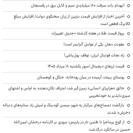
انهدام باند سرقت ۱۸۰ میلیاردی سیم و کابل برق در رفسنجان
آخرین اخبار از افزایش قیمت بنزین از زبان سخنگوی دولت/ افزایش مبلغ
کالابرگ قطعی است
پرواز قیمت طلا در هفته گذشته +جدول تغییرات
عفونت دهان یکی از عوامل آلزایمر است!
راه نجات فوتبال ایران: توقف پول‌پاشی!
قیمت ارزهای دیجیتال امروز یکشنبه ۱۸ مرداد ۱۴۰۵
روستای پـِیمُد؛ آرمیده در میان رودخانه، جنگل و کوهستان
خالق «هزارپای انسانی» زمین‌گیر شد؛ اعتراف تکان‌دهنده به ام‌اس و اشتهای
سیری‌ناپذیر به خودتخریبی
بازگشت تمساح‌های مرگبار به شهر؛ میسن گودینگ و امیلی راد ستاره‌های دنباله
«خزش» شدند
از کوچ‌ پرماجرا تا طنین تار در پاریس؛ مروری بر کارنامه درخشان امین‌الله
حسین در سالگرد درگذشت