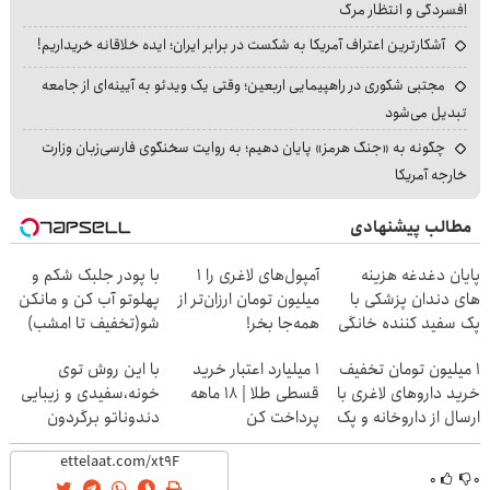
افسردگی و انتظار مرگ
آشکارترین اعتراف آمریکا به شکست در برابر ایران؛ ایده خلاقانه خریداریم!
مجتبی شکوری در راهپیمایی اربعین؛ وقتی یک ویدئو به آیینه‌ای از جامعه
تبدیل می‌شود
چگونه به «جنگ هرمز» پایان دهیم؛ به روایت سخنگوی فارسی‌زبان وزارت
خارجه آمریکا
مطالب پیشنهادی
پایان دغدغه هزینه
آمپول‌های لاغری را ۱
با پودر جلبک شکم و
های دندان پزشکی با
میلیون تومان ارزان‌تر از
پهلوتو آب کن و مانکن
پک سفید کننده خانگی
همه‌جا بخر!
شو(تخفیف تا امشب)
1 میلیون تومان تخفیف
۱ میلیارد اعتبار خرید
با این روش توی
خرید داروهای لاغری با
قسطی طلا | ۱۸ ماهه
خونه،سفیدی و زیبایی
ارسال از داروخانه و پک
پرداخت کن
دندوناتو برگردون
یخ!
(40%off)
۰
۰