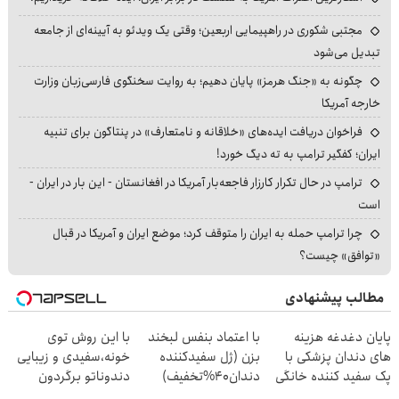
مجتبی شکوری در راهپیمایی اربعین؛ وقتی یک ویدئو به آیینه‌ای از جامعه
تبدیل می‌شود
چگونه به «جنگ هرمز» پایان دهیم؛ به روایت سخنگوی فارسی‌زبان وزارت
خارجه آمریکا
فراخوان دریافت ایده‌های «خلاقانه و نامتعارف» در پنتاگون برای تنبیه
ایران؛ کفگیر ترامپ به ته دیگ خورد!
ترامپ در حال تکرار کارزار فاجعه‌بار آمریکا در افغانستان - این بار در ایران -
است
چرا ترامپ حمله به ایران را متوقف کرد؛ موضع ایران و آمریکا در قبال
«توافق» چیست؟
مطالب پیشنهادی
پایان دغدغه هزینه
با اعتماد بنفس لبخند
با این روش توی
های دندان پزشکی با
بزن (ژل سفیدکننده
خونه،سفیدی و زیبایی
پک سفید کننده خانگی
دندان40%تخفیف)
دندوناتو برگردون
(40%off)