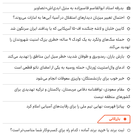
بدرقه استاد ابوالقاسم قاسم‌زاده به منزل ابدی‌اش+تصاویر
احتمال تغییر میزبان دیدارهای استقلال در آسیا؛ آبی‌ها به امارات می‌روند؟
کابین خلبان و لاشه جنگنده اف-۱۵ آمریکایی که با پدافند ایران سرنگون شد
حمله سگ‌های ولگرد به یک کودک ۹ ساله؛ خطری بزرگ امنیت شهروندان را
تهدید می‌کند
بارش باران، رعدوبرق و طوفان شدید؛ خطر سیل این مناطق را تهدید می‌کند
ادعای وال‌استریت ژورنال: حمله روسیه به یکی از اعضای ناتو قطعی است
خبر خوب برای بازنشستگان: واریزی معوقات انجام می‌شود
مقام سعودی: توافقنامه دفاعی عربستان، پاکستان و ترکیه تهدیدی برای
کشورهای منطقه نیست
پیاتزا فهرست نهایی تیم ملی را برای رقابت‌های آسیایی اعلام کرد
بازرگانی
ثبت برند یا خرید برند آماده : کدام راه برای کسب‌وکار شما مناسب‌تر است؟