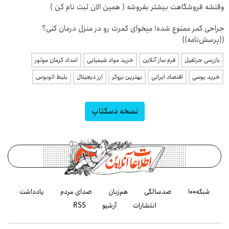
وقتشه فروشگاهت بیشتر بفروشه ( همین الان ثبت نام کن )
جراحی کمر ممنوع شده! میخوای کمرت رو در منزل درمان کنی؟
((پرسش‌نامه))
بازرسی جرثقیل
فرم ساز آنلاین
خرید مواد شیمیایی
امداد کرمان موتور
خرید یوسی
اقتصاد ایرانی
بهترین بروکر
ارز دیجیتال
بلیط اتوبوس
نسخه دسکتاپ
شبکه۱۰۰
صدسالگی
هم‌زبان
صدای مردم
یادداشت
انتشارات
آرشیو
RSS