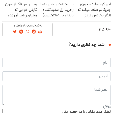
این کرم جلبک، جوری
به لبخندت زیبایی بده!
ویدیو هولناک از جوان
چروکاتو صاف میکنه که
(خرید ژل سفیدکننده
کارتن خوابی که
انگار بوتاکس کردی!
دندان با40%تخفیف)
میلیاردر شد. آموزش
(تخفیف ویژه)
رایگان
۲
۰
شما چه نظری دارید؟
0
/
400
لطفا عدد مقابل را در جعبه متن