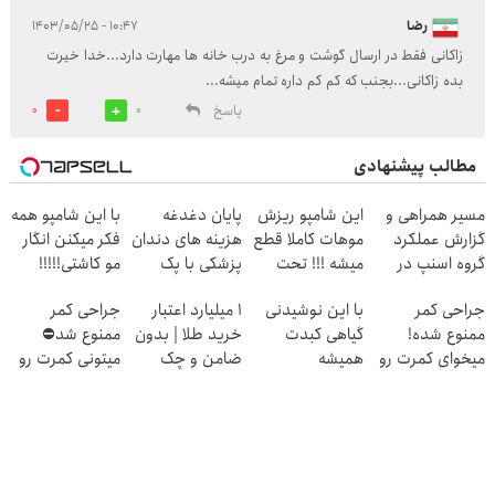
رضا
۱۰:۴۷ - ۱۴۰۳/۰۵/۲۵
زاکانی فقط در ارسال گوشت و مرغ به درب خانه ها مهارت دارد...خدا خیرت
بده زاکانی...بجنب که کم کم داره تمام میشه...
پاسخ
0
0
مطالب پیشنهادی
مسیر همراهی و
این شامپو ریزش
پایان دغدغه
با این شامپو همه
گزارش عملکرد
موهات کاملا قطع
هزینه های دندان
فکر میکنن انگار
گروه اسنپ در
میشه !!! تحت
پزشکی با پک
مو کاشتی!!!!!
۱۴۰۴
لیسانس آلمان
سفید کننده
جراحی کمر
با این نوشیدنی
۱ میلیارد اعتبار
جراحی کمر
خانگی
ممنوع شده!
گیاهی کبدت
خرید طلا | بدون
ممنوع شد⛔
میخوای کمرت رو
همیشه
ضامن و چک
میتونی کمرت رو
در منزل درمان
پرقدرته55%تخفیف
در منزل درمان
کنی؟
کنی! 👈🏻
((پرسش‌نامه))
پرسش‌نامه