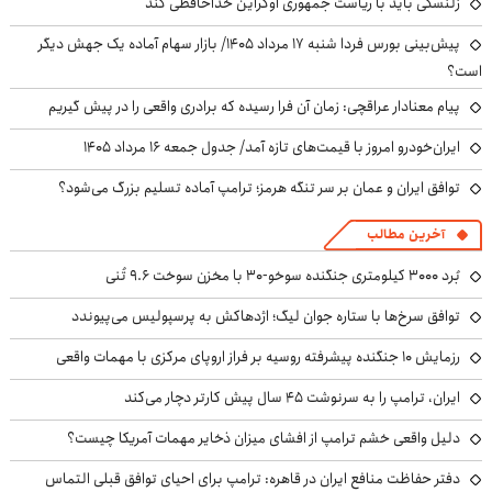
زلنسکی باید با ریاست جمهوری اوکراین خداحافظی کند
پیش‌بینی بورس فردا شنبه ۱۷ مرداد ۱۴۰۵/ بازار سهام آماده یک جهش دیگر
است؟
پیام معنادار عراقچی: زمان آن فرا رسیده که برادری واقعی را در پیش گیریم
ایران‌خودرو امروز با قیمت‌های تازه آمد/ جدول جمعه ۱۶ مرداد ۱۴۰۵
توافق ایران و عمان بر سر تنگه هرمز؛ ترامپ آماده تسلیم بزرگ می‌شود؟
آخرین مطالب
بُرد ۳۰۰۰ کیلومتری جنگنده سوخو-۳۰ با مخزن سوخت ۹.۶ تُنی
توافق سرخ‌ها با ستاره جوان لیگ؛ اژدهاکش به پرسپولیس می‌پیوندد
رزمایش ۱۰ جنگنده پیشرفته روسیه بر فراز اروپای مرکزی با مهمات واقعی
ایران، ترامپ را به سرنوشت ۴۵ سال پیش کارتر دچار می‌کند
دلیل واقعی خشم ترامپ از افشای میزان ذخایر مهمات آمریکا چیست؟
دفتر حفاظت منافع ایران در قاهره: ترامپ برای احیای توافق قبلی التماس