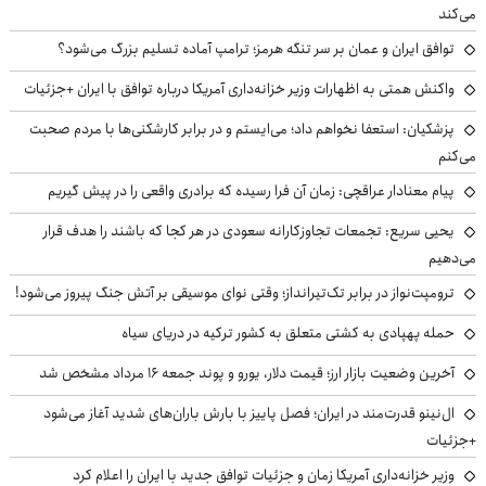
می‌کند
توافق ایران و عمان بر سر تنگه هرمز؛ ترامپ آماده تسلیم بزرگ می‌شود؟
واکنش همتی به اظهارات وزیر خزانه‌داری آمریکا درباره توافق با ایران +جزئیات
پزشکیان: استعفا نخواهم داد؛ می‌ایستم و در برابر کارشکنی‌ها با مردم صحبت
می‌کنم
پیام معنادار عراقچی: زمان آن فرا رسیده که برادری واقعی را در پیش گیریم
یحیی سریع: تجمعات تجاوزکارانه سعودی در هر کجا که باشند را هدف قرار
می‌دهیم
ترومپت‌نواز در برابر تک‌تیرانداز؛ وقتی نوای موسیقی بر آتش جنگ پیروز می‌شود!
حمله پهپادی به کشتی متعلق به کشور ترکیه در دریای سیاه
آخرین وضعیت بازار ارز؛ قیمت دلار، یورو و پوند جمعه ۱۶ مرداد مشخص شد
ال‌نینو قدرت‌مند در ایران؛ فصل پاییز با بارش باران‌های شدید آغاز می‌شود
+جزئیات
وزیر خزانه‌داری آمریکا زمان و جزئیات توافق جدید با ایران را اعلام کرد