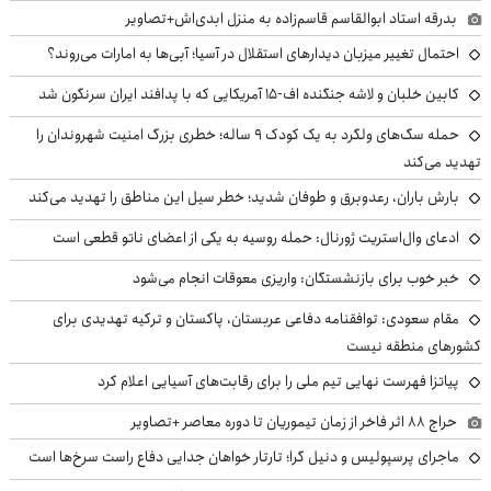
بدرقه استاد ابوالقاسم قاسم‌زاده به منزل ابدی‌اش+تصاویر
احتمال تغییر میزبان دیدارهای استقلال در آسیا؛ آبی‌ها به امارات می‌روند؟
کابین خلبان و لاشه جنگنده اف-۱۵ آمریکایی که با پدافند ایران سرنگون شد
حمله سگ‌های ولگرد به یک کودک ۹ ساله؛ خطری بزرگ امنیت شهروندان را
تهدید می‌کند
بارش باران، رعدوبرق و طوفان شدید؛ خطر سیل این مناطق را تهدید می‌کند
ادعای وال‌استریت ژورنال: حمله روسیه به یکی از اعضای ناتو قطعی است
خبر خوب برای بازنشستگان: واریزی معوقات انجام می‌شود
مقام سعودی: توافقنامه دفاعی عربستان، پاکستان و ترکیه تهدیدی برای
کشورهای منطقه نیست
پیاتزا فهرست نهایی تیم ملی را برای رقابت‌های آسیایی اعلام کرد
حراج ۸۸ اثر فاخر از زمان تیموریان تا دوره معاصر +تصاویر
ماجرای پرسپولیس و دنیل گرا؛ تارتار خواهان جدایی دفاع راست سرخ‌ها است