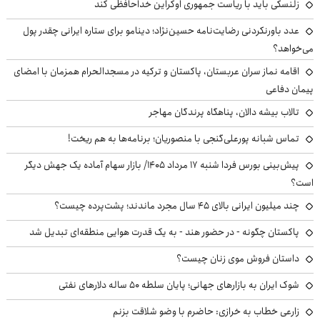
زلنسکی باید با ریاست جمهوری اوکراین خداحافظی کند
عدد باورنکردنی رضایت‌نامه حسین‌نژاد؛ دینامو برای ستاره ایرانی چقدر پول
می‌خواهد؟
اقامه نماز سران عربستان، پاکستان و ترکیه در مسجدالحرام همزمان با امضای
پیمان دفاعی
تالاب بیشه دالان، پناهگاه پرندگان مهاجر
تماس شبانه پورعلی‌گنجی با منصوریان؛ برنامه‌ها به هم ریخت!
پیش‌بینی بورس فردا شنبه ۱۷ مرداد ۱۴۰۵/ بازار سهام آماده یک جهش دیگر
است؟
چند میلیون ایرانی بالای ۴۵ سال مجرد ماندند؛ پشت‌پرده چیست؟
پاکستان چگونه - در حضور هند - به یک قدرت هوایی منطقه‌ای تبدیل شد
داستان فروش موی زنان چیست؟
شوک ایران به بازارهای جهانی؛ پایان سلطه ۵۰ ساله دلارهای نفتی
زارعی خطاب به خرازی: حاضرم با وضو شلاقت بزنم