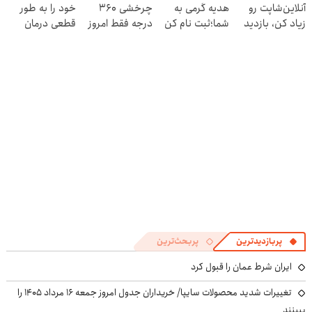
آنلاین‌شاپت رو
هدیه گرمی به
چرخشی 360
خود را به طور
زیاد کن، بازدید
شما؛ثبت نام کن
درجه فقط امروز
قطعی درمان
بالاتر = درآمد
حراج شد🔥
کنید!
بیشتر
پرداخت درب
◂پرسش‌نامه▸
منزل
پربازدیدترین
پربحث‌ترین
ایران شرط عمان را قبول کرد
تغییرات شدید محصولات سایپا/ خریداران جدول امروز جمعه ۱۶ مرداد ۱۴۰۵ را
ببینند