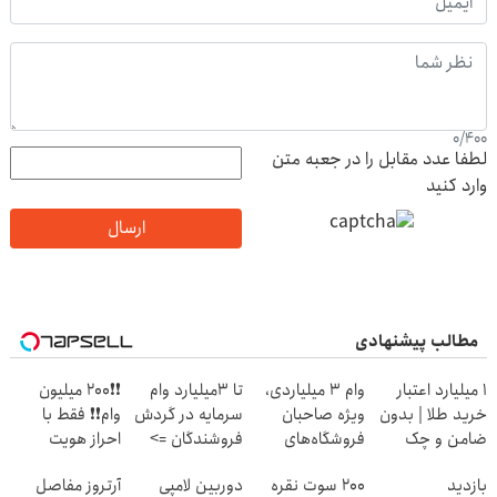
0
/
400
لطفا عدد مقابل را در جعبه متن
وارد کنید
ارسال
مطالب پیشنهادی
۱ میلیارد اعتبار
وام ۳ میلیاردی،
تا 3میلیارد وام
❗❗200 میلیون
خرید طلا | بدون
ویژه صاحبان
سرمایه در گردش
وام❗❗ فقط با
ضامن و چک
فروشگاه‌های
فروشندگان =>
احراز هویت
آنلاین و حضوری
فروشگاهت رو
بازدید
200 سوت نقره
دوربین لامپی
آرتروز مفاصل
ثبت کن