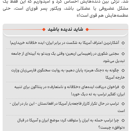
شد. تَرَکی بین دنده‌هایش احساس کرد و امیدواریم که این فقط یک
مشکل غضروفی یا عضلانی باشد، ویکتور پسر قوی‌ای است، حتی
عطسه‌هایش هم قوی است!»
شاید ندیده باشید
آشکارترین اعتراف آمریکا به شکست در برابر ایران؛ ایده خلاقانه خریداریم!
مجتبی شکوری در راهپیمایی اربعین؛ وقتی یک ویدئو به آیینه‌ای از جامعه
تبدیل می‌شود
چگونه به «جنگ هرمز» پایان دهیم؛ به روایت سخنگوی فارسی‌زبان وزارت
خارجه آمریکا
فراخوان دریافت ایده‌های «خلاقانه و نامتعارف» در پنتاگون برای تنبیه
ایران؛ کفگیر ترامپ به ته دیگ خورد!
ترامپ در حال تکرار کارزار فاجعه‌بار آمریکا در افغانستان - این بار در ایران -
است
چرا ترامپ حمله به ایران را متوقف کرد؛ موضع ایران و آمریکا در قبال
«توافق» چیست؟