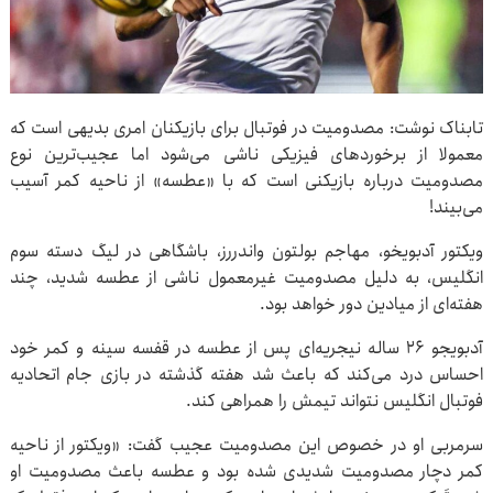
تابناک نوشت: مصدومیت در فوتبال برای بازیکنان امری بدیهی است که
معمولا از برخوردهای فیزیکی ناشی می‌شود اما عجیب‌ترین نوع
مصدومیت درباره بازیکنی است که با «عطسه» از ناحیه کمر آسیب
می‌بیند!
ویکتور آدبویخو، مهاجم بولتون واندررز، باشگاهی در لیگ دسته سوم
انگلیس، به دلیل مصدومیت غیرمعمول ناشی از عطسه شدید، چند
هفته‌ای از میادین دور خواهد بود.
آدبویجو ۲۶ ساله نیجریه‌ای پس از عطسه در قفسه سینه و کمر خود
احساس درد می‌کند که باعث شد هفته گذشته در بازی جام اتحادیه
فوتبال انگلیس نتواند تیمش را همراهی کند.
سرمربی او در خصوص این مصدومیت عجیب گفت: «ویکتور از ناحیه
کمر دچار مصدومیت شدیدی شده بود و عطسه باعث مصدومیت او