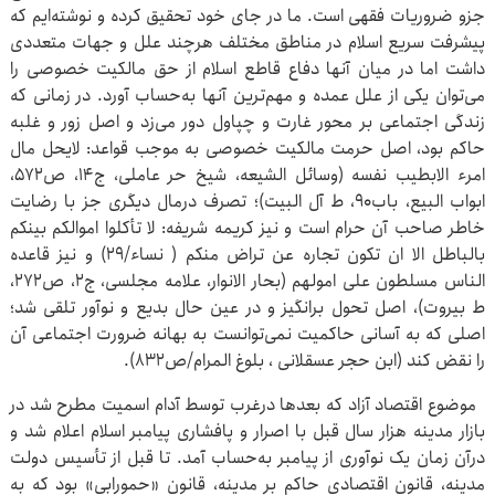
جزو ضروریات فقهی است. ما در جای خود تحقیق کرده و نوشته‌ایم که
پیشرفت سریع اسلام در مناطق مختلف هرچند علل و جهات متعددی
داشت اما در میان آنها دفاع قاطع اسلام از حق مالکیت خصوصی را
می‌توان یکی از علل عمده و مهم‌ترین آنها به‌حساب آورد. در زمانی که
زندگی اجتماعی بر محور غارت و چپاول دور می‌زد و اصل زور و غلبه
حاکم بود، اصل حرمت مالکیت خصوصی به موجب قواعد: لایحل مال
امرء الابطیب نفسه (وسائل الشیعه، شیخ حر عاملی، ج۱۴، ص۵۷۲،
ابواب البیع، باب۹۰، ط آل البیت)؛ تصرف درمال دیگری جز با رضایت
خاطر صاحب آن حرام است و نیز کریمه شریفه: لا تأکلوا اموالکم بینکم
بالباطل الا ان تکون تجاره عن تراض منکم ( نساء/۲۹) و نیز قاعده
الناس مسلطون علی امولهم (بحار الانوار، علامه مجلسی، ج۲، ص۲۷۲،
ط بیروت)، اصل تحول برانگیز و در عین حال بدیع و نوآور تلقی شد؛
اصلی که به آسانی حاکمیت نمی‌توانست به بهانه ضرورت اجتماعی آن
را نقض کند (ابن حجر عسقلانی ، بلوغ المرام/ص۸۳۲).
موضوع اقتصاد آزاد که بعدها درغرب توسط آدام اسمیت مطرح شد در
بازار مدینه هزار سال قبل با اصرار و پافشاری پیامبر اسلام اعلام شد و
درآن زمان یک نوآوری از پیامبر به‌حساب آمد. تا قبل از تأسیس دولت
مدینه، قانون اقتصادی حاکم بر مدینه، قانون «حمورابی» بود که به