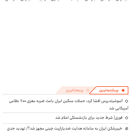
در منزل درمان
پرسش‌نامه رو پر
کوین 🔥
در منزل درمان
کنی؟
کن ▶
کنی! 👈🏻
((پرسش‌نامه))
پرسش‌نامه
پربازدیدترین
پربحث‌ترین
آسوشیتدپرس افشا کرد: حملات سنگین ایران باعث ضربه مغزی ۷۰۰ نظامی
آمریکایی شد
فوری| شرط جدید برای بازنشستگی اعلام شد
خیبرشکن ایران به سامانه هدایت ضدپارازیت چینی مجهز شد؟/ تهدید جدی