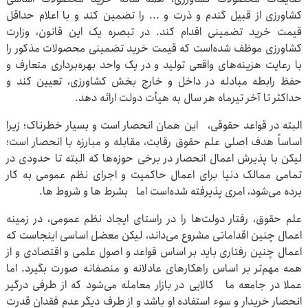
کشاورزی از قبیل گندم و ذرت و ... را تضمین کند و با اعلام حداقل
قیمت خرید تضمینی اقدام کند. در تبصره یک این قانون، وزارت
کشاورزی موظف شده‌است که قیمت خرید تضمینی محصولات مذکور را
با رعایت هزینه‌های واقعی تولید و در یک واحد بهره‌برداری متعارف و
حفظ رابطه مبادله در داخل و خارج بخش کشاورزی، تعیین کند و
حداکثر تا آخر تیرماه هر سال به هیأت دولت ارائه دهد.
البته در قواعد حقوقی، این همان انحصار است و بسیار خطرناک؛ زیرا
اساساً هدف اصلی علم حقوق رقابت، مقابله و مبارزه با انحصار است؛
لیکن با پذیرش اعمال انحصار در برخی حوزه‌ها که البته تا حدودی در
تمامی ممالک دنیا برای اعمال حاکمیت و اجرای نظم عمومی به کار
برده می‌شود، امری پذیرفته شده‌است اما بشرط ها و شروط ها.
علم حقوق، رفتار دولت‌ها را در راستای ایجاد نظم عمومی، در زمینه
اعمال چنین اقداماتی مشروع می‌داند، لیکن معضل اساسی اینجاست که
اعمال چنین رفتاری باید بر اساس قواعد و اصول علمی و اقتصادی و از
همه مهم‌تر بر اساس راهکارهای عادلانه و منصفانه صورت بگیرد. اما
عملا در جامعه ما کالایی در بازار معامله می‌شود که از طرفی درگیر
انحصار خریدار و سوء استفاده او باشد و از طرف دیگر عدم فقدان قدرت