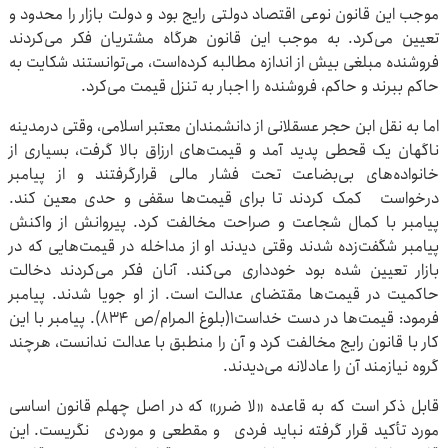
موجب این قانون نوعی اقتصاد دولتی رایج بود و دولت بازار را محدود و
تعیین می‌کرد. به موجب این قانون هرگاه مشتریان فکر می‌کردند
فروشنده مبلغی بیش از اندازه مطالبه کرده‌است، می‌توانستند شکایت به
حاکم ببرند و حاکم، فروشنده را اجبار به تنزل قیمت می‌کرد.
اما به نقل ابن حجر عسقلانی از دانشمندان معتبر اسلامی، وقتی درمدینه
ناگهان یک قحطی پدید آمد و قیمت‌های ارزاق بالا گرفت، بسیاری از
خانواده‌های بی‌بضاعت تحت فشار مالی قرارگرفتند و از پیامبر
درخواست کمک کردند تا برای قیمت‌ها سقفی و حدی معین کند.
پیامبر با کمال شجاعت و صراحت مخالفت کرد. پیروانش از واکنش
پیامبر شگفت‌زده شدند وقتی دیدند او از مداخله در قیمت‌هایی که در
بازار تعیین شده بود خودداری می‌کند. آنان فکر می‌کردند دخالت
حاکمیت در قیمت‌ها مقتضای عدالت است. از او جویا شدند. پیامبر
فرمود:‌ قیمت‌ها در دست خداست۱(بلوغ المرام/ص ۸۳۴). پیامبر با این
کار با قانون رایج مخالفت کرد و آن را منطبق با عدالت ندانست، هرچند
گروه نیازمند آن را عادلانه می‌دیدند.
قابل ذکر است که به قاعده «لا ضرر» که در اصل چهلم قانون اساسی
مورد تأکید قرار گرفته نباید فردی و مقطعی و موردی نگریست. این