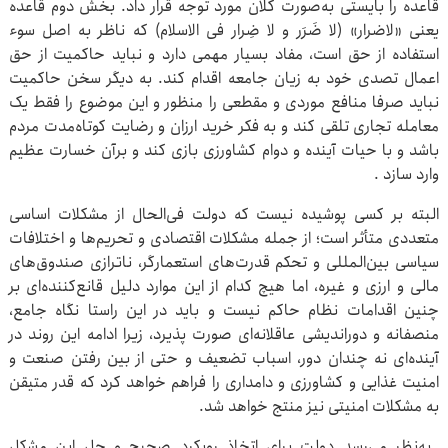
قاعده را بایستی به‌صورت کلان مورد توجه قرار داد. بخش دوم قاعده
یعنی «لاضرار» (لا ضَرَر و لا ضِرار فی الاسلام) که ناظر به اصل سوء
استفاده از حق است، مفاد بسیار مهمی دارد و نباید حاکمیت از حق
اعمال تصدی خود به زیان جامعه اقدام کند. به دیگر سخن حاکمیت
نباید صرفا منافع موردی و مقطعی را منظور و این موضوع را فقط یک
معامله تجاری تلقی کند و به فکر خرید ارزان و رضایت کوتاه‌مدت مردم
باشد و با حیات آینده و دوام کشاورزی بازی کند و برآن خسارت عظیم
وارد سازد .
البته بر کسی پوشیده نیست که دولت فی‌الحال از مشکلات اساسی
متعددی متأثر است؛ از جمله مشکلات اقتصادی و تحریم‌ها و اختلافات
سیاسی بین‌المللی و تحکم قدرت‌های استعمارگر، ناترازی صندوق‌های
مالی و ارزی و غیره، اما هیچ کدام از این موارد دلیل قانع‌کننده‌ای بر
چنین اقدامات نظام حاکم نیست و باید در این راستا نگاه جامع،
منصفانه و دوراندیشی عاقلانه‌ای صورت پذیرد، زیرا ادامه این روند در
آینده‌ای نه چندان دور، اسباب تضعیف و حتی از بین رفتن صنعت و
امنیت غذایی و کشاورزی و دامداری را فراهم خواهد کرد که قدر متیقن
به مشکلات امنیتی نیز منتج خواهد شد.
به‌نظر می‌رسد دولت برای اتخاذ رویکرد صحیح و حل این مشکل