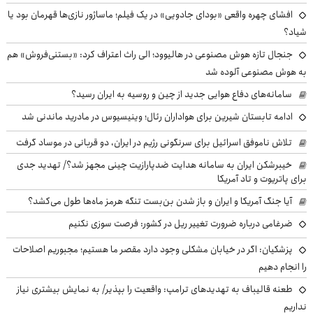
افشای چهره واقعی «بودای جادویی» در یک فیلم؛ ماساژور نازی‌ها قهرمان بود یا
شیاد؟
جنجال تازه هوش مصنوعی در هالیوود؛ الی راث اعتراف کرد: «بستنی‌فروش» هم
به هوش مصنوعی آلوده شد
سامانه‌های دفاع هوایی جدید از چین و روسیه به ایران رسید؟
ادامه تابستان شیرین برای هواداران رئال؛ وینیسیوس در مادرید ماندنی شد
تلاش ناموفق اسرائیل برای سرنگونی رژیم در ایران، دو قربانی در موساد گرفت
خیبرشکن ایران به سامانه هدایت ضدپارازیت چینی مجهز شد؟/ تهدید جدی
برای پاتریوت و تاد آمریکا
آیا جنگ آمریکا و ایران و باز شدن بن‌بست تنگه هرمز ماه‌ها طول می‌کشد؟
ضرغامی درباره ضرورت تغییر ریل در کشور: فرصت سوزی نکنیم
پزشکیان: اگر در خیابان مشکلی وجود دارد مقصر ما هستیم؛ مجبوریم اصلاحات
را انجام دهیم
طعنه قالیباف به تهدیدهای ترامپ: واقعیت را بپذیر/ به نمایش بیشتری نیاز
نداریم