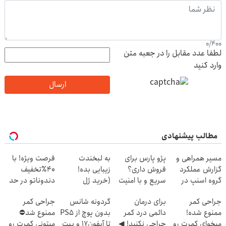
0
/
400
لطفا عدد مقابل را در جعبه متن
وارد کنید
ارسال
مطالب پیشنهادی
مسیر همراهی و
پژو پارس برای
به لبخندت
فرصت ویژه! با
گزارش عملکرد
فروش داری؟
زیبایی بده!
40٪تخفیف
گروه اسنپ در
سریع و با امنیت
(خرید ژل
دندوناتو در حد
۱۴۰۴
بفروش ✅
سفیدکننده
کامپوزیت سفید
جراحی کمر
برای درمان
گردونه شانس
جراحی کمر
دندان
کن
ممنوع شده!
دائمی درد کمر
بدون پوچ از PS5
ممنوع شد⛔
با40%تخفیف)
میخوای کمرت رو
جراحی نکنید! ◀
تا آیفون17 و بیت
میتونی کمرت رو