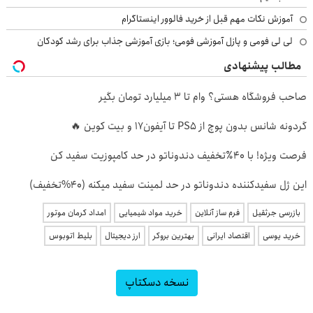
آموزش نکات مهم قبل از خرید فالوور اینستاگرام
لی لی فومی و پازل آموزشی فومی؛ بازی آموزشی جذاب برای رشد کودکان
مطالب پیشنهادی
صاحب فروشگاه هستی؟ وام تا ۳ میلیارد تومان بگیر
گردونه شانس بدون پوچ از PS5 تا آیفون17 و بیت کوین 🔥
فرصت ویژه! با 40٪تخفیف دندوناتو در حد کامپوزیت سفید کن
این ژل سفیدکننده دندوناتو در حد لمینت سفید میکنه (40%تخفیف)
بازرسی جرثقیل
فرم ساز آنلاین
خرید مواد شیمیایی
امداد کرمان موتور
خرید یوسی
اقتصاد ایرانی
بهترین بروکر
ارز دیجیتال
بلیط اتوبوس
نسخه دسکتاپ