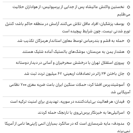
نخستین واکنش عالیشاه پس از جدایی از پرسپولیس: از هواداران حلالیت
می‌طلبم
یوسف پزشکیان: افراد عاقل تلاش می‌کنند آرامش در منطقه حاکم باشد؛ کنترل
تورم شدنی نیست، چون شرایط پیچیده است
حمله به قشم و بندرعباس توسط معاون استاندار هرمزگان تکذیب شد
هشدار یمن به عربستان: موشک‌های بالستیک آماده شلیک هستند
پیروزی استقلال تهران با درخشش سحرخیزان و آسانی در دیدار دوستانه
جان باختن ۲۴ زائر در تصادفات اربعینی؛ ۶۷ میلیون تردد ثبت شد
آسوشیتدپرس افشا کرد: حملات سنگین ایران باعث ضربه مغزی ۷۰۰ نظامی
آمریکایی شد
فیدان: هر فعالیت بی‌ثبات‌کننده در سوریه، تهدیدی برای امنیت ترکیه است
اسرائیلی‌ها به خبرنگار پرس‌تی‌وی با نارنجک حمله کردند
مدودف: مایه شرمساری است که در سالگرد بمباران اتمی ژاپنی‌ها نامی از آمریکا
نمی‌برند