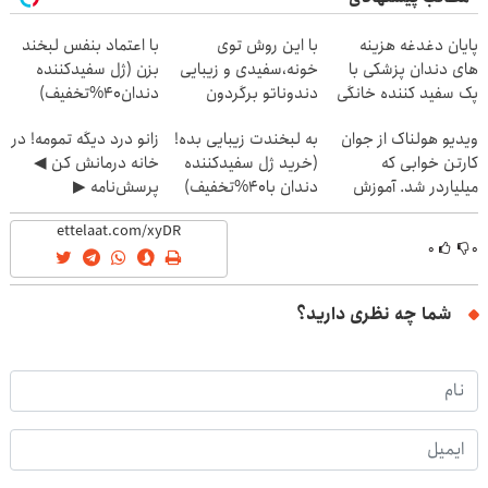
پایان دغدغه هزینه
با این روش توی
با اعتماد بنفس لبخند
های دندان پزشکی با
خونه،سفیدی و زیبایی
بزن (ژل سفیدکننده
پک سفید کننده خانگی
دندوناتو برگردون
دندان40%تخفیف)
(40%off)
ویدیو هولناک از جوان
به لبخندت زیبایی بده!
زانو درد دیگه تمومه! در
کارتن خوابی که
(خرید ژل سفیدکننده
خانه درمانش کن ◀
میلیاردر شد. آموزش
دندان با40%تخفیف)
پرسش‌نامه ▶
رایگان
۰
۰
شما چه نظری دارید؟