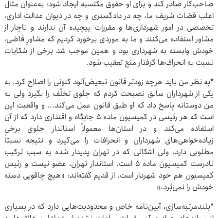
صاحب‌کار صادر کند و برای او حقوق مکتسبه ایجاد شود؛ به‌عنوان مثال
اغلب قضات شریف ما، چه در دادگستری و چه در دیوان عدالت اداری،
تخصصی در امور شهرداری‌ها و مقررات پیچیده آن ندارند و ناچار از
مشاور استفاده می‌کنند و ما به موردی برخورد کردیم که مشاورِ قاضی،
خودش وابسته به شهرداری بود و همین موجب شد برخی از شکایات
نسبت به انحراف‌ها گرفتار منع تعقیب شود.
*به نظر من باید هرچه زودتر قانون تبعیض‌آلود کنونی را اصلاح کرد. به
یکی از شهرداران سابق نصیحت کردم که جلوی تخلّف را بگیرد ولی به
من دوستانه پاسخ داد که او طبق قانون عمل می‌کند... و واقعیت این
است که هر رئیسی در کمیسیون ماده ۵ جایگاه و اقتداری دارد که از آن
استفاده می‌کند و در استان‌ها معمولاً استاندار جلوی برخی
زیاده‌خواهی‌های شهرداران و انحرافات را می‌گیرد و نتیجه نسبتاً
مطلوبی دارد، ولی اشکالی که در تهران پدیدار شده به سبب ترکیب
نادرست کمیسیون ماده ۵ است. استاندار تهران، عضو نیست و رئیس
کمیسیون هم خود شهردار است. از قدیم گفته‌اند: «هیچ چاقویی دسته
خودش را نمی‌بُرد.»
*بلندمرتبه‌سازی، آیین‌نامه خاص و محدودیت‌هایی دارد که در بسیاری