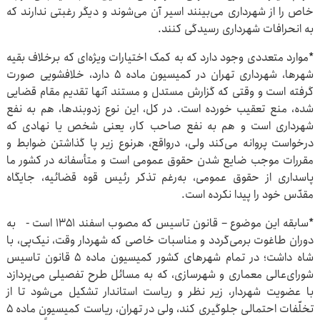
خاص را از شهرداری می‌بینند اسیر آن می‌شوند و دیگر رغبتی ندارند که
به انحرافات شهرداری رسیدگی کنند.
*موارد متعددی وجود دارد که به کمک اختیارات ویژه‌ای که برخلاف بقیه
شهرها، شهرداری تهران در کمیسیون ماده ۵ دارد، خلافشویی صورت
گرفته است و وقتی که گزارش مستدل و مستند آنها تقدیم مقام قضایی
شده، منع تعقیب خورده ‌است. در کل، این نوع زدوبندها، هم به نفع
شهرداری است و هم به نفع صاحب کار، یعنی شخص یا نهادی که
درخواست پروانه می‌کند ولی، درواقع، هرنوع زیر پا گذاشتن ضوابط و
مقررات موجب ضایع شدن حقوق عمومی است و متأسفانه در کشور ما
پاسداری از حقوق عمومی، به‌رغم تذکر رئیس قوه قضائیه، جایگاه
مقدّس خود را پیدا نکرده‌ است.
*سابقه این موضوع – قانون تاسیس که مصوب اسفند ۱۳۵۱ است - به
دوران طاغوت برمی‌گردد و مناسبات خاصی که شهردار وقت، نیک‌پی، با
شاه داشت؛ در تمام شهرهای کشور کمیسیون ماده ۵ قانون تاسیس
شورای‌عالی معماری و شهرسازی، که به مسائل طرح تفصیلی می‌پردازد
با عضویت شهردار، زیر نظر و ریاست استاندار تشکیل می‌شود تا از
تخلّفات احتمالی جلوگیری ‌کند، ولی در تهران، ریاست کمیسیون ماده ۵