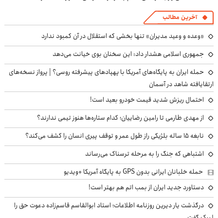
آخرین مطالب
«وعده و وعید مدیران» تنها بخشی که استقلال در آن کمبود ندارد
جمهوری اسلامی هشدار داد: این سخنان بوی خیانت می‌دهد
حمله ایران به پایگاه‌های آمریکا با پهپادهای پیشرفته روسی؟ | پرواز نسخه‌های
ارتقایافته شاهد در آسمان
احتمال ریزش شدید قیمت خودرو بعید است!
از مهدی طارمی تا رامین رضاییان؛ کدام ستاره‌ها هنوز تیمی ندارند؟
نابغه ۱۵ ساله بلژیکی راز طول عمر و توقف پیری انسان را کشف می‌کند؟
اشتباهی که جنگ را به مرحله ترسناک می‌رساند
حمله خلبانان ایرانی بدون GPS به پایگاه آمریکا +ویدیو
دستاورد جدید ایران از بمب اتم هم بهتر است!
درگذشت یار دیرین روزنامه اطلاعات؛ استاد ابوالقاسم قاسم‌زاده دعوت حق را
لبیک گفت