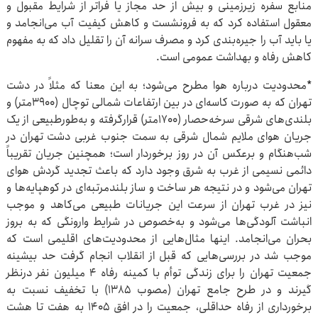
منابع سفره زیرزمینی و بیش از حد مجاز یا فراتر از شرایط مقبول و
معقول استفاده کرد که به فرونشست و کاهش کیفیت آب می‌انجامد و
یا باید آب را جیره‌بندی کرد و مصرف سرانه آن را تقلیل داد که به مفهوم
کاهش رفاه و بهداشت عمومی است.
*محدودیت درباره هوا مطرح می‌شود؛ به این معنا که مثلاً در دشت
تهران که به صورت کاسه‌ای در بین ارتفاعات شمالی توچال (۳۹۰۰متر) و
بلندی‌های شرقی سرخه‌حصار (۱۷۰۰متر) قرارگرفته و به‌طورطبیعی از یک
جریان هوای ملایم شمال شرقی به سمت جنوب غربی دشت تهران در
شب‌هنگام و برعکس آن در روز برخوردار است؛ همچنین جریان تقریباً
دائمی نسیمی از غرب به شرق وجود دارد که باعث تجدید گردش هوای
تهران می‌شود و در نتیجه هر ساخت و ساز بلندمرتبه‌ای در کوهپایه‌ها و
نیز در غرب تهران از سرعت این جریانات طبیعی می‌کاهد و موجب
انباشت آلودگی‌ها می‌شود و به‌خصوص در شرایط وارونگی که به بروز
بحران می‌انجامد. اینها مثال‌هایی از محدودیت‌های اقلیمی است که
موجب شد در بررسی‌هایی که قبل از انقلاب انجام گرفت حد بیشینه
جمعیت تهران را برای زندگی توأم با کمینه رفاه ۴ میلیون نفر درنظر
گیرند و در طرح جامع تهران (مصوب ۱۳۸۵) با تخفیف نسبت به
برخورداری از رفاه حداقلی، جمعیت را در افق ۱۴۰۵ به هفت تا هشت