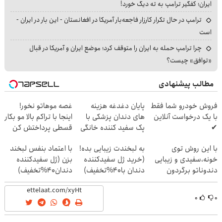
ایران؛ کفگیر ترامپ به ته دیگ خورد!
ترامپ در حال تکرار کارزار فاجعه‌بار آمریکا در افغانستان - این بار در ایران -
است
چرا ترامپ حمله به ایران را متوقف کرد؛ موضع ایران و آمریکا در قبال
«توافق» چیست؟
مطالب پیشنهادی
فروش خودرو شما فقط
پایان دغدغه هزینه
غصه موهاتو نخور!
با یک درخواست آنلاین
های دندان پزشکی با
اینجا با تراکم بالا مو بکار
✔
پک سفید کننده خانگی
قسطی پرداختش کن
با این روش توی
به لبخندت زیبایی بده!
با اعتماد بنفس لبخند
خونه،سفیدی و زیبایی
(خرید ژل سفیدکننده
بزن (ژل سفیدکننده
دندوناتو برگردون
دندان با40%تخفیف)
دندان40%تخفیف)
(40%off)
۰
۰