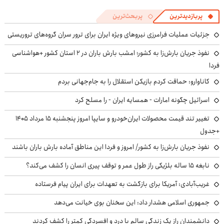
پربازدیدترین
پربحث‌ترین
جزئیات عملیات فرامرزی نیروهای ویژه ایران برای ترور سران گروه‌های تروریستی
نفوذ جریان بارش‌زا به کشور؛ امشب بارش باران در ۲ استان کشور +هواشناسی
فردا
کاناوارو: حماقت کردم بازیکن استقلال را به جام‌جهانی بردم
اسرائیل چگونه امارات - همسایه ایران - را مسلح کرد
تغییر تند قیمت محصولات ایران‌خودرو و سایپا امروز پنجشنبه ۱۵ مرداد ۱۴۰۵
+جدول
نفوذ جریان بارش‌زا به کشور/ امروز و فردا این مناطق آماده بارش باران باشند
نابغه ۱۵ ساله بلژیکی راز طول عمر و توقف پیری انسان را کشف می‌کند؟
غریب‌آبادی: آمریکا برای بازگشت به تعهدات برای ایران پیام فرستاده
جمهوری اسلامی هشدار داد: این سخنان بوی خیانت می‌دهد
دانشمندان راز یک زندگی سالم با درد و افسردگی کمتر را کشف کردند