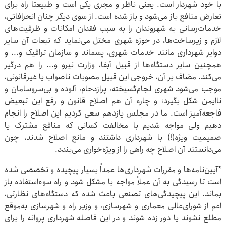
با خود شهردار است. یعنی ناظر و مجری یکی است و طبیعتاً راه برای
تعارض منافع باز می‌شود و باز شده ‌است. از سوی دیگر چنان انحرافاتی،
خدمات‌رسانی به شهروندان را به سبب فقدان امکانات و ظرفیت‌های
لازم و زیرساخت‌ها، در حوزه شهری مختل می‌نماید که تبعات آن سایر
دوایر شهرداری مانند خدمات شهری، پسماند و سازمان ترافیک و... و
همچنین سایر دستگاه‌ها از قبیل آبفا، وزارت نیرو و... را هم درگیر
می‌کند. مضاف بر آن، خروجی این قبیل مصوبات ناصواب یا غیرقانونی،
موجب می‌شود شهری لجام‌گسیخته، پرازدحام، آلوده و بی‌سروسامان و
ناایمن شکل بگیرد؛ و چاره آن هم اصلاح قانون و رفع این تبعیض
فاجعه‌آمیز است. ما در مجلس یازدهم سعی کردیم این اصلاح را انجام
دهیم ولی مواجه شدیم با مخالفت کسانی که منافع مشترک یا
صمیمیت ویژه(!) با شهرداری داشتند و مانع اصلاح شدند، چون
می‌دانستند آن اصلاح چه راهی را از ویژه‌خواری می‌بندد.
*آیین‌نامه‌ها و مقررات شهرداری‌ها عمداً بسیار پیچیده و تخصصی شده
است تا رسیدگی به آن عملاً مواجه با مشکل شود و راه سوءاستفاده باز
بماند. این پیچیدگی‌های تصنعی باعث شده که دستگاه‌های نظارتی،
اعم از شورای‌عالی معماری و شهرسازی، و وزیر راه و شهرسازی به‌موقع
مطلع نشوند یا دور زده شوند و در این فاصله شهرداری پروانه را برای