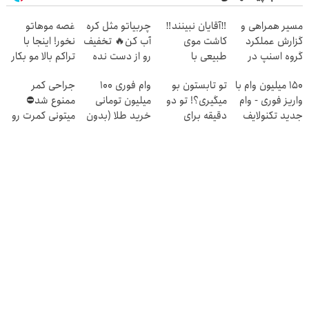
مسیر همراهی و
‼️آقایان نبینند‼️
چربیاتو مثل کره
غصه موهاتو
گزارش عملکرد
کاشت موی
آب کن🔥 تخفیف
نخور! اینجا با
گروه اسنپ در
طبیعی با
رو از دست نده
تراکم بالا مو بکار
۱۴۰۴
جدیدترین متد
😉
قسطی پرداختش
150 میلیون وام با
تو تابستون بو
وام فوری 100
جراحی کمر
روز دنیا
کن
واریز فوری - وام
میگیری؟! تو دو
میلیون تومانی
ممنوع شد⛔
جدید تکنولایف
دقیقه برای
خرید طلا (بدون
میتونی کمرت رو
همیشه درمانش
ضامن)
در منزل درمان
کن
کنی! 👈🏻
پرسش‌نامه