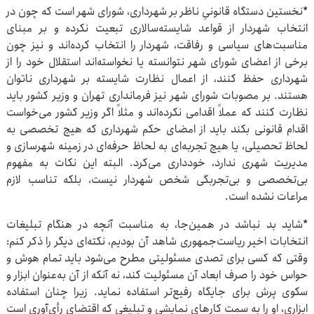
*نخستین دستگاه قانونیِ ناظر بر شهرداری، شورای شهر است که چون در
انتخاب شهردار از قواعد شایسته‌سالاری تبعیت نکرده و بر مبنای
مناسبت‌های سیاسی و رفاقت، شهردار را انتخاب کرده‌اند و نیز چون
برخی از اعضای شورای شهر نتوانسته یا نخواسته‌اند استقلال خود را از
شهرداری حفظ کنند، از اعمال نظارت شایسته بر شهرداری ناتوان
هستند. بر مصوبات شورای شهر نیز فرمانداری تهران و وزیر کشور باید
نظارت کنند که عملاً اقدامی نکرده‌اند و مثلاً اگر وزیر کشور می‌خواست
اقدام قانونی بکند باید از امضای حکم شهرداری که هیچ تخصصی به
لحاظ تحصیلی، یا هیچ تجربه‌ای به لحاظ حرفه‌ای در زمینه شهرسازی و
مدیریت شهری ندارد، خودداری می‌کرد. البته این نکات به مفهوم
بی‌تخصصی و بی‌تجربگی شخص شهردار نیست، بلکه تناسب لازم
مراعات نشده ‌است.
*شاید بد نباشد در همین‌جا، به مناسبت آنچه در هنگام تبلیغات
انتخابات اخیر ریاست‌جمهوری شاهد آن بودیم، نکته‌ای دیگر را ذکر کنم:
وقتی که کسی برای تصدی مسئولیتی مطرح می‌شود باید تمام هوش و
حواس خود را صرف ابعاد آن مسئولیت کند، نه آنکه از آن به‌عنوان ابزار و
سکوی پرش برای جایگاه رفیع‌تر استفاده نماید. زیرا چنان استفاده
ابزاری، او را به سمت کارهای نمایشی و تبلیغی که اقتضای رأی‌آوری است