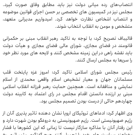
انتصاب‌های رده میانی دولت نیز باید مطابق وفاق صورت گیرد.
مجلس نیز در کمیسیون های تخصصی بر حسن اجرای قوانین موضوعه
و انتصاب اشخاص نظارت خواهد کرد. امیدواریم مدیرانی متعهد،
متشخص و مومن به انقلاب انتخاب شوند.
قالیباف تصریح کرد: با توجه به تاکید رهبر انقلاب مبنی بر حکمرانی
قانومند در فضای مجازی، شورای عالی فضای مجازی و هیأت دولت
باید نقشه راهی در این زمینه مشخص کنند و لایحه های مورد نظر خود
را سریعا به مجلس ارسال کنند.
رئیس مجلس شورای اسلامی تاکید کرد: امروز غزه پایتخت قلب
مسلمانان جهان و معیار تشخیص اسلام واقعی محمدی از اسلام
نمایشی و منافقانه است. همچنین حمایت رهبر فرزانه انقلاب اسلامی
مبنی بر ارزنده دانستن اقدام مجلس در رای اعتماد به کابینه دولت
چهاردهم حاکی از درست بودن تصمیم مجلس بود.
وی اظهار کرد: ادعاهای تروئیکای اروپا نشان دهنده تاثیر پذیری آنان از
رژیم صهیونیستی است. رژیم صهیونیستی به دروغگو بودن شهرت دارد و
این رفتار آنان با مذاکره سازگار نیست تا زمانی که این کشورها با فشار
بخواهند سیاست های خود را تحمیل کنند هیچ گفتگوی مثمر اثری رخ