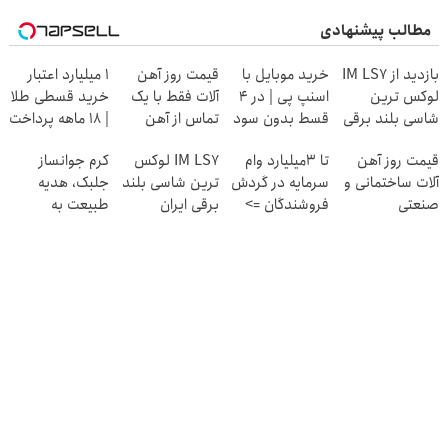
مطالب پیشنهادی
بازدید از IM LS7
خرید موبایل با
قیمت روز آهن
۱ میلیارد اعتبار
لوکس ترین
اسنپ پی | در ۴
آلات فقط با یک
خرید قسطی طلا
شاسی بلند برقی
قسط بدون سود
تماس از آهن
| ۱۸ ماهه پرداخت
ایران در باشگاه
و کارمزد!
پرایس
کن
قیمت روز آهن
تا 3میلیارد وام
IM LS7 لوکس
کرم جوانساز
انقلاب
آلات ساختمانی و
سرمایه در گردش
ترین شاسی بلند
جلبک، هدیه
صنعتی
فروشندگان =>
برقی ایران
طبیعت به
فروشگاهت رو
شما(خرید با
ثبت کن
تخفیف ویژه)