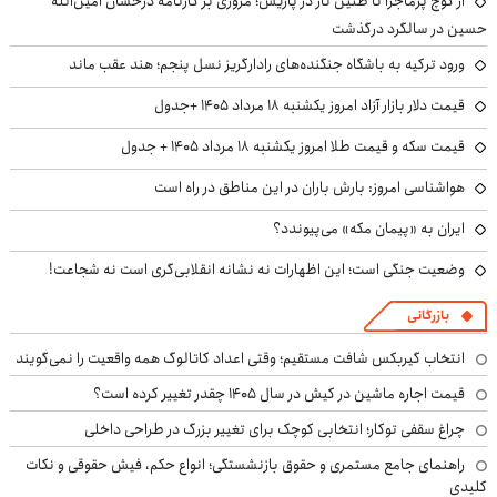
از کوچ‌ پرماجرا تا طنین تار در پاریس؛ مروری بر کارنامه درخشان امین‌الله
حسین در سالگرد درگذشت
ورود ترکیه به باشگاه جنگنده‌های رادارگریز نسل پنجم؛ هند عقب ماند
قیمت دلار بازار آزاد امروز یکشنبه ۱۸ مرداد ۱۴۰۵ +جدول
قیمت سکه و قیمت طلا امروز یکشنبه ۱۸ مرداد ۱۴۰۵ + جدول
هواشناسی امروز: بارش باران در این مناطق در راه است
ایران به «پیمان مکه» می‌پیوندد؟
وضعیت جنگی است؛ این اظهارات نه نشانه انقلابی‌گری است نه شجاعت!
بازرگانی
انتخاب گیربکس شافت مستقیم؛ وقتی اعداد کاتالوگ همه واقعیت را نمی‌گویند
قیمت اجاره ماشین در کیش در سال ۱۴۰۵ چقدر تغییر کرده است؟
چراغ سقفی توکار؛ انتخابی کوچک برای تغییر بزرگ در طراحی داخلی
راهنمای جامع مستمری و حقوق بازنشستگی؛ انواع حکم، فیش حقوقی و نکات
کلیدی