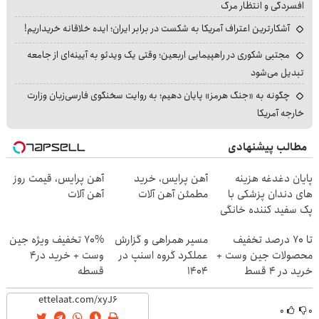
افسردگی و انتظار مرگ
آشکارترین اعتراف آمریکا به شکست در برابر ایران؛ ایده خلاقانه خریداریم!
مجتبی شکوری در راهپیمایی اربعین؛ وقتی یک ویدئو به آیینه‌ای از جامعه
تبدیل می‌شود
چگونه به «جنگ هرمز» پایان دهیم؛ به روایت سخنگوی فارسی‌زبان وزارت
خارجه آمریکا
مطالب پیشنهادی
پایان دغدغه هزینه
آهن پرایس، خرید
آهن پرایس، قیمت روز
های دندان پزشکی با
مطمئن آهن آلات
آهن آلات
پک سفید کننده خانگی
تا 70 درصد تخفیف
مسیر همراهی و گزارش
70% تخفیف ویژه جین
محصولات جین وست +
عملکرد گروه اسنپ در
وست + خرید در4
خرید در 4 قسط
۱۴۰۴
قسطه
۰
۰