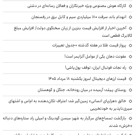
کارگاه هوش مصنوعی ویژه خبرنگاران و فعالان رسانه‌ای در دشتی
انهدام باند سرقت ۱۸۰ میلیاردی سیم و کابل برق در رفسنجان
آخرین اخبار از افزایش قیمت بنزین از زبان سخنگوی دولت/ افزایش مبلغ
کالابرگ قطعی است
پرواز قیمت طلا در هفته گذشته +جدول تغییرات
عفونت دهان یکی از عوامل آلزایمر است!
راه نجات فوتبال ایران: توقف پول‌پاشی!
قیمت ارزهای دیجیتال امروز یکشنبه ۱۸ مرداد ۱۴۰۵
روستای پـِیمُد؛ آرمیده در میان رودخانه، جنگل و کوهستان
خالق «هزارپای انسانی» زمین‌گیر شد؛ اعتراف تکان‌دهنده به ام‌اس و اشتهای
سیری‌ناپذیر به خودتخریبی
بازگشت تمساح‌های مرگبار به شهر؛ میسن گودینگ و امیلی راد ستاره‌های دنباله
«خزش» شدند