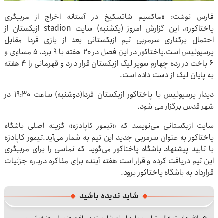
فارس نوشت: «ماکسیم شاتسکیخ در آستانه اخراج از مربیگری
پاختاکور»، این گزارش امروز (یکشنبه) سایت stadion ازبکستان از
احتمال برکناری سرمربی تیم ازبکستانی بعد از بازی فردا مقابل
پرسپولیس است.پاختاکور در این فصل در ۲۰ هفته با ۹ برد، ۵ مساوی و
۶ باخت در رده چهارم سوپر لیگ ازبکستان قرار دارد و قهرمانی را ۴ هفته
به پایان لیگ از دست داده است.
دیدار پرسپولیس با پاختاکور ازبکستان فردا(دوشنبه) ساعت ۱۹:۳۰ در
شهر قدس برگزار می شود.
سایت ازبکستانی می‌نویسد که «تیمور کاپادزه» گزینه اصلی باشگاه
پاختاکور به عنوان سرمربی جدید این تیم به شمار می‌آید.تیمور کاپادزه
با تایید پیشنهاد باشگاه پاختاکور می‌گوید که تماسی را برای مربیگری
این تیم دریافت کرده و قرار است هفته آینده برای مذاکره درباره جزئیات
قرارداد به باشگاه پاختاکور برود.
شاید ندیده باشید
لاف‌های توخالی ترامپ علیه ایران شایسته دریافت «نوبل رجزخوانی و