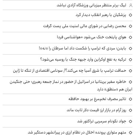
لیگ برتر منتظر میزبانی ورزشگاه آزادی نباشد
پزشکیان با رهبر انقلاب دیدار کرد
محسن رضایی در شورای عالی امنیت ملی پست گرفت
هوای پایتخت خنک می‌شود +هواشناسی فردا
بایدن؛ مردی که ترامپ را شکست داد اما سرطان را «نه»!
ترکیه به نفع اوکراین وارد جبهه جنگ با روسیه می‌شود؟
حماقت ترامپ با شرق آسیا چه می‌کند؟/ سونامی اقتصادی از تنگه تا ژاپن
خاطره سفیر بریتانیا در اسرائیل از حضور در نماز جمعه رهبری؛ حتی جنگیدن
ایران هم «منطق» دارد
تاثیر مصرف تخم‌مرغ بر بهبود حافظه
روز آرام در بازار ارز؛ قیمت دلار ثابت ماند
جواد نکونام سرمربی تراکتور شد
متهم متواری پرونده اخلال در نظام ارزی در پیرانشهر دستگیر شد