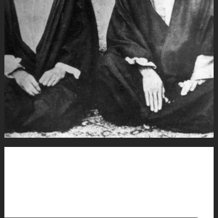
به گزارش اطلاعات آنلاین، ۱۰ آذر ۱۳۱۶ آیت‌الله سیدحسن مدرس مجتهد
و سیاستمدار برجسته تاریخ معاصر توسط ۳ مامور امنیه به شهادت
رسید. در سال ۱۳۲۲ وراث آن شهید از قاتلان شکایت کرد و پرونده‌ای
تشکیل شد. روزنامه اطلاعات ۸ مهر ۱۳۲۳ خبری منتشر کرد از جریان
قضایی این پرونده. خبر را بخوانید و عکسی از شهید مدرس و فرزندش
عبدالکریم را به همراه عکسی از خانواده شهید مدرس بر مزارش تماشا