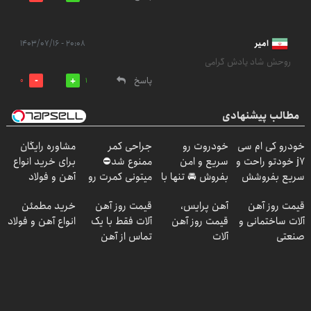
امیر
۲۰:۰۸ - ۱۴۰۳/۰۷/۱۶
روحش شاد یادش گرامی
پاسخ
0
1
مطالب پیشنهادی
خودرو کی ام سی
خودروت رو
جراحی کمر
مشاوره رایگان
j7 خودتو راحت و
سریع و امن
ممنوع شد⛔
برای خرید انواع
سریع بفروشش
بفروش 🚘 تنها با
میتونی کمرت رو
آهن و فولاد
یک بار مراجعه 👇
در منزل درمان
قیمت روز آهن
آهن پرایس،
قیمت روز آهن
خرید مطمئن
کنی! 👈🏻
آلات ساختمانی و
قیمت روز آهن
آلات فقط با یک
انواع آهن و فولاد
پرسش‌نامه
صنعتی
آلات
تماس از آهن
پرایس