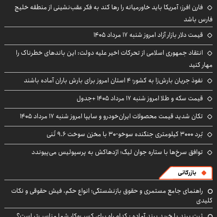
فارن افرز: آمریکا باید خاورمیانه را رها کند به فکر عقب‌نشینی از منطقه خلیج
فارس باشد
قیمت دلار بازار آزاد امروز شنبه ۱۷ مرداد ۱۴۰۵
انتقاد جمهوری اسلامی از تحرکات اخیر علیه دولت: این باندهای خطرناک را
مهار کنید
نفوذ جریان بارش‌زا به کشور؛ ۴ استان امروز برای بارش باران آماده باشند
قیمت سکه و طلا امروز شنبه ۱۷ مرداد ۱۴۰۵ +جدول
تکان شدید قیمت محصولات ایران‌خودرو و سایپا امروز شنبه ۱۷ مرداد ۱۴۰۵
بُرد ۳۰۰۰ کیلومتری جنگنده سوخو-۳۰ با مخزن سوخت ۹.۶ تُنی
توافق سرخ‌ها با ستاره جوان لیگ؛ اژدهاکش به پرسپولیس می‌پیوندد
بازرگانی
راهنمای جامع مستمری و حقوق بازنشستگی؛ انواع حکم، فیش حقوقی و نکات
کلیدی
ثبت برند یا خرید برند آماده : کدام راه برای کسب‌وکار شما مناسب‌تر است؟