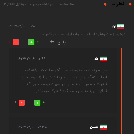
نظرات
منتشرشده: 6
در انتظار بررسی: 0
غیرقابل انتشار: 2
اراز
۱۱:۵۰ - ۱۴۰۳/۰۷/۱۰
در‌هر‌حال‌مردم‌به‌قوه‌قضاعیه‌اعتماد‌کامل‌داشتند‌بر‌عکس‌حالا
پاسخ
6
14
طه
۱۰:۴۶ - ۱۴۰۳/۰۷/۱۴
این نظر تو دیگه مغرضانه است.آخر عقلت کجا رفته قوه
قضاییه که آن زمان شاه زیر نظر طاغوت و فرزند رضا خان
قلدر که خودش شهید مدرس را شهید کرده بود می آید
قاتلان شهید مدرس را محاکمه کند یک ذره تفکر.
6
4
حسن
۰۷:۳۵ - ۱۴۰۳/۰۷/۱۶