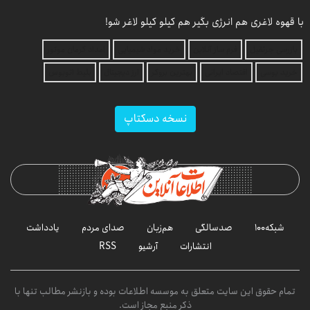
با قهوه لاغری هم انرژی بگیر هم کیلو کیلو لاغر شو!
بازرسی جرثقیل
فرم ساز آنلاین
خرید مواد شیمیایی
امداد کرمان موتور
خرید یوسی
اقتصاد ایرانی
بهترین بروکر
ارز دیجیتال
بلیط اتوبوس
نسخه دسکتاپ
شبکه۱۰۰
صدسالگی
هم‌زبان
صدای مردم
یادداشت
انتشارات
آرشیو
RSS
تمام حقوق این سایت متعلق به موسسه اطلاعات بوده و بازنشر مطالب تنها با
ذکر منبع مجاز است.