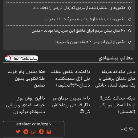
عکس‌های منتشرنشده از مردی که زبان فارسی را نجات داد
عکس منتشرنشده از فرزند و همسر آیت‌الله مدرس
۴۰ سال پیش مردم ایران عاشق این سریال‌ها بودند +عکس
عکس اولین اتوبوس ۲ طبقه تهران را ببینید!
مطالب پیشنهادی
پایان دغدغه هزینه
با اعتماد بنفس لبخند
150 میلیون وام خرید
های دندان پزشکی با
بزن (ژل سفیدکننده
طلا تکنوپی بدون
پک سفید کننده خانگی
دندان40%تخفیف)
ضامن
دیگه خجالت نکش‼️
با 10 میلیون تومان مو
با این روش توی
اینجا قسطی مو بکار
بکار قسطی پرداختش
خونه،سفیدی و زیبایی
(تضمینی)
کن😍
دندوناتو برگردون
(40%off)
۰
۰