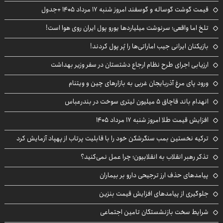
قیمت گوشت گوساله و گوسفند امروز شنبه ۱۷ مرداد ۱۴۰۵ +جدول
تلخ اما واقعی؛ سرنوشت میلیاردها یورو پول ایران روی هوا است!
بازیکنان ایرانی جیب اماراتی‌ها را پُر پول کردند!
ارزیابی اجرای طرح نظام ارجاع دشتستان در سفر وزیر بهداشت
ورود پای مرغ آذربایجان غربی به بازارهای چین و ویتنام
انهدام باند قاچاق ۵ میلیون لیتری سوخت در بندرعباس
افزایش قیمت طلا امروز شنبه ۱۷ مرداد ۱۴۰۵
ترکیه نخستین بمب سنگرشکن خود را با قابلیت پرتاب از پهپاد آزمایش کرد
تذکر رهبر انقلاب به انقلابیون؛ چرا عمل نمی‌کنید؟
پیامدهای حذف ارز ترجیحی دارو بر بیماران
جلوگیری از پیامدهای افزایش قیمت بنزین
شرایط سخت بازنشستگان تامین اجتماعی