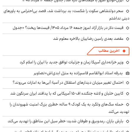
سحر دولتشاهی سکوت را شکست: بد برداشت شد، قصد بی‌احترامی به باورهای
دینی نداشتم
قیمت دلار در بازار آزاد امروز جمعه ۱۶ مرداد ۱۴۰۵/ قیمت‌ها ریخت؟ +جدول
مقصد بعدی رامین رضاییان بالاخره معلوم شد
آخرین مطالب
وزیر خزانه‌داری آمریکا زمان و جزئیات توافق جدید با ایران را اعلام کرد
بدرقه استاد ابوالقاسم قاسم‌زاده به منزل ابدی‌اش+تصاویر
احتمال تغییر میزبان دیدارهای استقلال در آسیا؛ آبی‌ها به امارات می‌روند؟
کابین خلبان و لاشه جنگنده اف-۱۵ آمریکایی که با پدافند ایران سرنگون شد
حمله سگ‌های ولگرد به یک کودک ۹ ساله؛ خطری بزرگ امنیت شهروندان را
تهدید می‌کند
بارش باران، رعدوبرق و طوفان شدید؛ خطر سیل این مناطق را تهدید می‌کند
ادعای وال‌استریت ژورنال: حمله روسیه به یکی از اعضای ناتو قطعی است