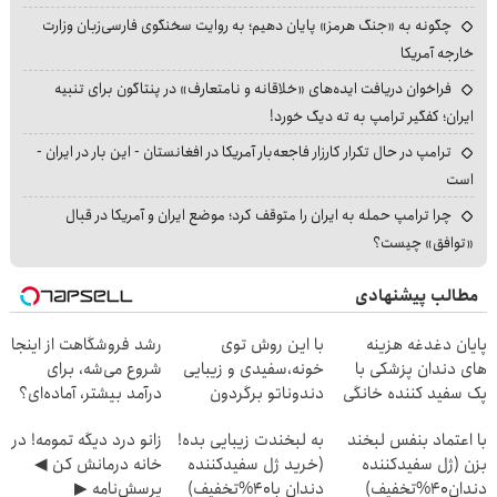
چگونه به «جنگ هرمز» پایان دهیم؛ به روایت سخنگوی فارسی‌زبان وزارت
خارجه آمریکا
فراخوان دریافت ایده‌های «خلاقانه و نامتعارف» در پنتاگون برای تنبیه
ایران؛ کفگیر ترامپ به ته دیگ خورد!
ترامپ در حال تکرار کارزار فاجعه‌بار آمریکا در افغانستان - این بار در ایران -
است
چرا ترامپ حمله به ایران را متوقف کرد؛ موضع ایران و آمریکا در قبال
«توافق» چیست؟
مطالب پیشنهادی
پایان دغدغه هزینه
با این روش توی
رشد فروشگاهت از اینجا
های دندان پزشکی با
خونه،سفیدی و زیبایی
شروع می‌شه، برای
پک سفید کننده خانگی
دندوناتو برگردون
درآمد بیشتر، آماده‌ای؟
(40%off)
با اعتماد بنفس لبخند
به لبخندت زیبایی بده!
زانو درد دیگه تمومه! در
بزن (ژل سفیدکننده
(خرید ژل سفیدکننده
خانه درمانش کن ◀
دندان40%تخفیف)
دندان با40%تخفیف)
پرسش‌نامه ▶