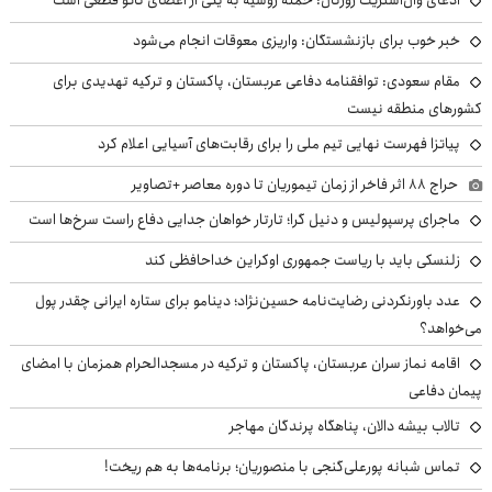
خبر خوب برای بازنشستگان: واریزی معوقات انجام می‌شود
مقام سعودی: توافقنامه دفاعی عربستان، پاکستان و ترکیه تهدیدی برای
کشورهای منطقه نیست
پیاتزا فهرست نهایی تیم ملی را برای رقابت‌های آسیایی اعلام کرد
حراج ۸۸ اثر فاخر از زمان تیموریان تا دوره معاصر +تصاویر
ماجرای پرسپولیس و دنیل گرا؛ تارتار خواهان جدایی دفاع راست سرخ‌ها است
زلنسکی باید با ریاست جمهوری اوکراین خداحافظی کند
عدد باورنکردنی رضایت‌نامه حسین‌نژاد؛ دینامو برای ستاره ایرانی چقدر پول
می‌خواهد؟
اقامه نماز سران عربستان، پاکستان و ترکیه در مسجدالحرام همزمان با امضای
پیمان دفاعی
تالاب بیشه دالان، پناهگاه پرندگان مهاجر
تماس شبانه پورعلی‌گنجی با منصوریان؛ برنامه‌ها به هم ریخت!