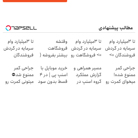
مطالب پیشنهادی
تا 3میلیارد وام
تا 3میلیارد وام
وقتشه
تا 3میلیارد وام
سرمایه در گردش
سرمایه در گردش
فروشگاهت
سرمایه در گردش
فروشندگان =>
=> فروشگاهت رو
بیشتر بفروشه (
فروشندگان
فروشگاهت رو
ثبت کن
همین الان ثبت
جراحی کمر
مسیر همراهی و
خرید موبایل با
جراحی کمر
ثبت کن
نام کن )
ممنوع شده!
گزارش عملکرد
اسنپ پی | در ۴
ممنوع شد⛔
میخوای کمرت رو
گروه اسنپ در
قسط بدون سود
میتونی کمرت رو
در منزل درمان
۱۴۰۴
و کارمزد!
در منزل درمان
کنی؟
کنی! 👈🏻
((پرسش‌نامه))
پرسش‌نامه