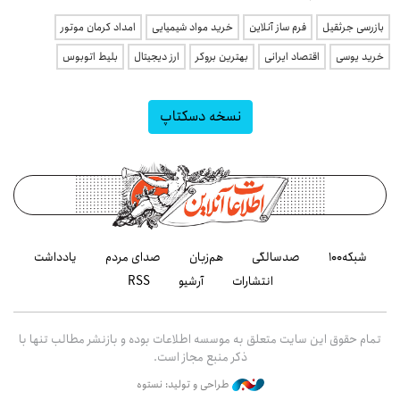
بازرسی جرثقیل
فرم ساز آنلاین
خرید مواد شیمیایی
امداد کرمان موتور
خرید یوسی
اقتصاد ایرانی
بهترین بروکر
ارز دیجیتال
بلیط اتوبوس
نسخه دسکتاپ
شبکه۱۰۰
صدسالگی
هم‌زبان
صدای مردم
یادداشت
انتشارات
آرشیو
RSS
تمام حقوق این سایت متعلق به موسسه اطلاعات بوده و بازنشر مطالب تنها با
ذکر منبع مجاز است.
طراحی و تولید: نستوه