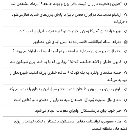
آخرین وضعیت بازار ارز؛ قیمت دلار، یورو و پوند جمعه ۱۶ مرداد مشخص شد
ال‌نینو قدرت‌مند در ایران؛ فصل پاییز با بارش باران‌های شدید آغاز می‌شود
+جزئیات
وزیر خزانه‌داری آمریکا زمان و جزئیات توافق جدید با ایران را اعلام کرد
بدرقه استاد ابوالقاسم قاسم‌زاده به منزل ابدی‌اش+تصاویر
احتمال تغییر میزبان دیدارهای استقلال در آسیا؛ آبی‌ها به امارات می‌روند؟
کابین خلبان و لاشه جنگنده اف-۱۵ آمریکایی که با پدافند ایران سرنگون شد
حمله سگ‌های ولگرد به یک کودک ۹ ساله؛ خطری بزرگ امنیت شهروندان را
تهدید می‌کند
بارش باران، رعدوبرق و طوفان شدید؛ خطر سیل این مناطق را تهدید می‌کند
ادعای وال‌استریت ژورنال: حمله روسیه به یکی از اعضای ناتو قطعی است
خبر خوب برای بازنشستگان: واریزی معوقات انجام می‌شود
مقام سعودی: توافقنامه دفاعی عربستان، پاکستان و ترکیه تهدیدی برای
کشورهای منطقه نیست