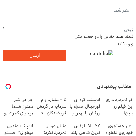
0
/
400
لطفا عدد مقابل را در جعبه متن
وارد کنید
ارسال
مطالب پیشنهادی
اگر کمردرد داری
ایمپلنت کره ای
تا 3میلیارد وام
جراحی کمر
این فیلم رو
اورجینال همراه با
سرمایه در گردش
ممنوع شده!
ببین!
روکش با بهترین
فروشندگان =>
میخوای کمرت رو
◗پرسش‌نامه رو
قیمت✅
فروشگاهت رو
در منزل درمان
✅ از جستجوی
IM LS7 لوکس
دنبال درمان
ایمپلنت دندون
پر کن◖
ثبت کن
کنی؟
خودروی دلخواه
ترین شاسی بلند
کمردرد نگرد❗
میخوای؟ اصلشو
((پرسش‌نامه))