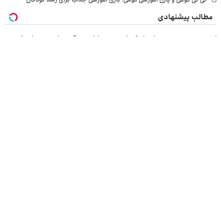
مطالب پیشنهادی
از جستجوی خودری دلخواه کرمان موتور تا فروش آن، ساده، بی واسطه و
مستقیم
IM LS7 لوکس ترین شاسی بلند برقی ایران
بازدید از IM LS7 لوکس ترین شاسی بلند برقی ایران در باشگاه انقلاب
ایمپلنت 🦷 فوری و بدون درد در تهران
بازرسی جرثقیل
فرم ساز آنلاین
خرید مواد شیمیایی
امداد کرمان موتور
خرید یوسی
اقتصاد ایرانی
بهترین بروکر
ارز دیجیتال
بلیط اتوبوس
نسخه دسکتاپ