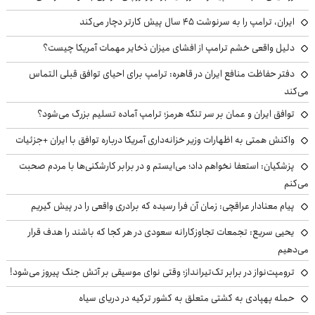
ایران، ترامپ را به سرنوشت ۴۵ سال پیش کارتر دچار می‌کند
دلیل واقعی خشم ترامپ از افشای میزان ذخایر مهمات آمریکا چیست؟
دفتر حفاظت منافع ایران در قاهره: ترامپ برای احیای توافق قبلی التماس
می‌کند
توافق ایران و عمان بر سر تنگه هرمز؛ ترامپ آماده تسلیم بزرگ می‌شود؟
واکنش همتی به اظهارات وزیر خزانه‌داری آمریکا درباره توافق با ایران +جزئیات
پزشکیان: استعفا نخواهم داد؛ می‌ایستم و در برابر کارشکنی‌ها با مردم صحبت
می‌کنم
پیام معنادار عراقچی: زمان آن فرا رسیده که برادری واقعی را در پیش گیریم
یحیی سریع: تجمعات تجاوزکارانه سعودی در هر کجا که باشند را هدف قرار
می‌دهیم
ترومپت‌نواز در برابر تک‌تیرانداز؛ وقتی نوای موسیقی بر آتش جنگ پیروز می‌شود!
حمله پهپادی به کشتی متعلق به کشور ترکیه در دریای سیاه