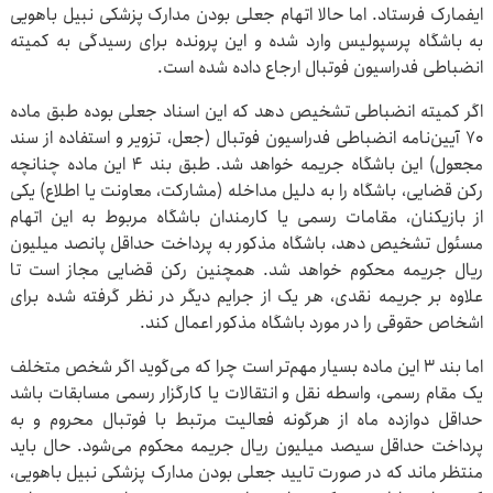
ایفمارک فرستاد. اما حالا اتهام جعلی بودن مدارک پزشکی نبیل باهویی
به باشگاه پرسپولیس وارد شده و این پرونده برای رسیدگی به کمیته
انضباطی فدراسیون فوتبال ارجاع داده شده است.
اگر کمیته انضباطی تشخیص دهد که این اسناد جعلی بوده طبق ماده
۷۰ آیین‌نامه انضباطی فدراسیون فوتبال (جعل، تزویر و استفاده از سند
مجعول) این باشگاه جریمه خواهد شد. طبق بند ۴ این ماده چنانچه
رکن قضایی، باشگاه را به دلیل مداخله (مشارکت، معاونت یا اطلاع) یکی
از بازیکنان، مقامات رسمی یا کارمندان باشگاه مربوط به این اتهام
مسئول تشخیص دهد، باشگاه مذکور به پرداخت حداقل پانصد میلیون
ریال جریمه محکوم خواهد شد. همچنین رکن قضایی مجاز است تا
علاوه بر جریمه نقدی، هر یک از جرایم دیگر در نظر گرفته شده برای
اشخاص حقوقی را در مورد باشگاه مذکور اعمال کند.
اما بند ۳ این ماده بسیار مهم‌تر است چرا که می‌گوید اگر شخص متخلف
یک مقام رسمی، واسطه نقل و انتقالات یا کارگزار رسمی مسابقات باشد
حداقل دوازده ماه از هرگونه فعالیت مرتبط با فوتبال محروم و به
پرداخت حداقل سیصد میلیون ریال جریمه محکوم می‌شود. حال باید
منتظر ماند که در صورت تایید جعلی بودن مدارک پزشکی نبیل باهویی،