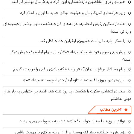
خبر مهم برای متقاضیان بازنشستگی: این افراد باید ۵ سال بیشتر کار کنند
وزیر خزانه‌داری آمریکا زمان و جزئیات توافق جدید با ایران را اعلام کرد
هشدار سنگین رئیس اتحادیه: حواله‌های فروخته‌شده بسیار بیشتر از خودروهای
وارداتی است!
زلنسکی باید با ریاست جمهوری اوکراین خداحافظی کند
پیش‌بینی بورس فردا شنبه ۱۷ مرداد ۱۴۰۵/ بازار سهام آماده یک جهش دیگر
است؟
پیام معنادار عراقچی: زمان آن فرا رسیده که برادری واقعی را در پیش گیریم
ایران‌خودرو امروز با قیمت‌های تازه آمد/ جدول جمعه ۱۶ مرداد ۱۴۰۵
سحر دولتشاهی سکوت را شکست: بد برداشت شد، قصد بی‌احترامی به باورهای
دینی نداشتم
آخرین مطالب
توافق سرخ‌ها با ستاره جوان لیگ؛ اژدهاکش به پرسپولیس می‌پیوندد
رزمایش ۱۰ جنگنده پیشرفته روسیه بر فراز اروپای مرکزی با مهمات واقعی