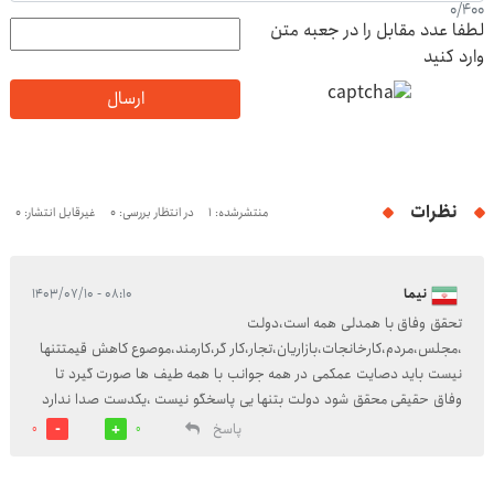
0
/
400
لطفا عدد مقابل را در جعبه متن
وارد کنید
ارسال
نظرات
منتشرشده: 1
در انتظار بررسی: 0
غیرقابل انتشار: 0
نیما
۰۸:۱۰ - ۱۴۰۳/۰۷/۱۰
تحقق وفاق با همدلی همه است،دولت
،مجلس،مردم،کارخانجات،بازاریان،تجار،کار گر،کارمند،موصوع کاهش قیمتتنها
نیست باید دصایت عمکمی در همه جوانب با همه طیف ها صورت گیرد تا
وفاق حقیقی محقق شود دولت بتنها یی پاسخگو نیست ،یکدست صدا ندارد
پاسخ
0
0