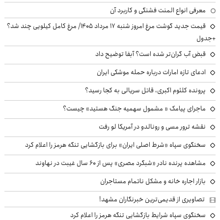
معرفی انواع المنت فشنگی و کاربرد آن
قیمت جدید گوشت مرغ امروز شنبه ۱۷ مرداد ۱۴۰۵/ مرغ کامل کیلویی چند شد؟
+جدول
قبض آب گران‌تر شده است؟ آبفا توضیح داد
ادعای تازه امارات درباره حمله موشکی ایران
پرونده کلثوم اکبری، قاتل سریالی به کجا رسید؟
ماجرای پیامک « مشمول سهمیه جنگ هستید» چیست؟
نقشه ترور مسی و رونالدو در آمریکا لو رفت
سخنگوی سپاه «شرط اصلی ایران» برای بازگشایی تنگه هرمز را اعلام کرد
مشاهده پرنده نادر «شبگرد مصری» پس از ۶۰ سال غیبت در نهاوند
بازار اجاره خانه و مشکل ناتمام مستاجران
تصاویری از قدیمی‌ترین خبرنگاران مشهد!
سخنگوی سپاه شرایط بازگشایی تنگه هرمز را اعلام کرد