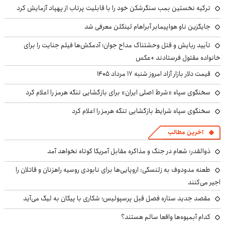
ترکیه نخستین بمب سنگرشکن خود را با قابلیت پرتاب از پهپاد آزمایش کرد
جایگزین ناو هواپیمابر آبراهام لینکلن معرفی شد
تأیید ربایش و قتل وحشتناک مداح جوان؛ آدمکش‌ها فیلم جنایت را برای
خانواده مقتول فرستادند +عکس
قیمت دلار بازار آزاد امروز شنبه ۱۷ مرداد ۱۴۰۵
سخنگوی سپاه «شرط اصلی ایران» برای بازگشایی تنگه هرمز را اعلام کرد
سخنگوی سپاه شرایط بازگشایی تنگه هرمز را اعلام کرد
آخرین مطالب
ذوالقدر: شعام در جنگ و مذاکره مقابل آمریکا کوتاه نخواهد آمد
طعنه مدودوف به زلنسکی: اروپایی‌ها برای نابودی روسیه راهزنان و قاتلان را
اجیر می‌کنند
مقصد جدید ستاره فصل قبل پرسپولیس؛ شکاری با پیکان به لیگ می‌آید
کدام آبمیوه‌ها واقعا سالم هستند؟