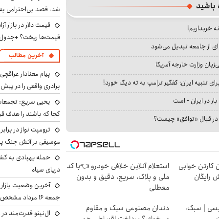
 باشید
شد، قصد بی‌احترامی به 
نه خریداریم!
قیمت‌ها ریخت؟ +جدول
ای از جامعه تبدیل می‌شود
آخرین مطالب
بان وزارت خارجه آمریکا
پیام معنادار عراقچی:
ای تنبیه ایران؛ کفگیر ترامپ به ته دیگ خورد!
برادری واقعی را در پیش 
بار در ایران - است
یحیی سریع: تجمعات 
کجا که باشند را هدف قر
ا در قبال «توافق» چیست؟
ترومپت نواز در برابر
موسیقی بر آتش جنگ پیر
حمله پهپادی به کشت
ن کارتن خوابی
استعلام آنلاین خلافی خودرو 👈با کد
دریای سیاه
ش رایگان
ملی و پلاک، سریع، دقیق و بدون
آخرین وضعیت بازار ار
معطلی
جمعه ۱۶ مرداد مشخص شد
سی | سبک،
دندان مصنوعی سبک و مقاوم
ال‌نینو قدرت‌مند در 