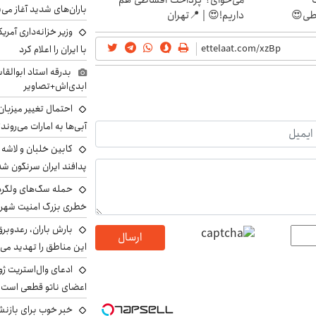
می‌خوای؟ پرداخت اقساطی هم
باران‌های شدید آغاز می
اطی😍
داریم!😍 | 📍تهران
وزیر خزانه‌داری آمری
با ایران را اعلام کرد
بدرقه استاد ابوالقا
ابدی‌اش+تصاویر
احتمال تغییر میزبان
آبی‌ها به امارات می‌روند
پدافند ایران سرنگون شد
خطری بزرگ امنیت شهرون
بارش باران، رعدوبر
ارسال
این مناطق را تهدید می‌
ادعای وال‌استریت ژو
اعضای ناتو قطعی است
خبر خوب برای بازنش