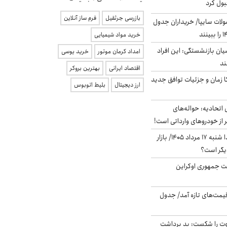
بول کرد
بازرسی جرثقیل
فرم ساز آنلاین
لات سایپا/ خریداران جدول
خرید مواد شیمیایی
یان بازنشستگی: این افراد
امداد کرمان موتور
خرید یوسی
اقتصاد ایرانی
بهترین بروکر
کا زمان و جزئیات توافق جدید
ارز دیجیتال
بلیط اتوبوس
تحادیه: حواله‌های
 از خودروهای وارداتی است!
پیش‌بینی بورس فردا شنبه ۱۷ مرداد ۱۴۰۵/ بازار
یگر است؟
ست جمهوری اوکراین
 قیمت‌های تازه آمد/ جدول
ت را شکست: بد برداشت