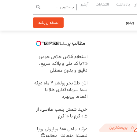
ی
یادداشت
انتشارات
آرشیو
ویدیو
نسخه روزنامه
مطالب پیشنهادی
استعلام آنلاین خلافی خودرو
👈با کد ملی و پلاک، سریع،
دقیق و بدون معطلی
الان طلا بخر پولشو 4 ماه دیگه
بده! سرمایه‌گذاری طلا با
اقساط بی‌بهره
خرید شمش پلمپ طلاسی، از
۰.۵ گرم تا ۱۰ گرم
پربحث‌ترین
درآمد ماهی 800 میلیونی رویا
نیست! امتحانش مجانیه😉