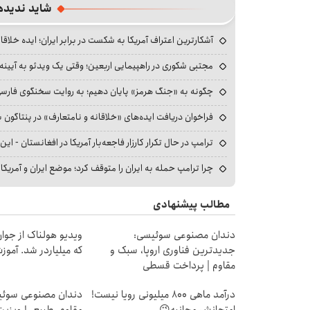
شاید ندیده
آشکارترین اعتراف آمریکا به شکست در برابر ایران؛ ایده خلاقا
مجتبی شکوری در راهپیمایی اربعین؛ وقتی یک ویدئو به آیینه‌
چگونه به «جنگ هرمز» پایان دهیم؛ به روایت سخنگوی فارسی‌ز
فراخوان دریافت ایده‌های «خلاقانه و نامتعارف» در پنتاگون بر
ترامپ در حال تکرار کارزار فاجعه‌بار آمریکا در افغانستان - این 
چرا ترامپ حمله به ایران را متوقف کرد؛ موضع ایران و آمریک
مطالب پیشنهادی
دندان مصنوعی سوئیسی:
ویدیو هولناک از جوا
جدیدترین فناوری اروپا، سبک و
که میلیاردر شد. آموز
مقاوم | پرداخت قسطی
درآمد ماهی 800 میلیونی رویا نیست!
دندان مصنوعی سوئی