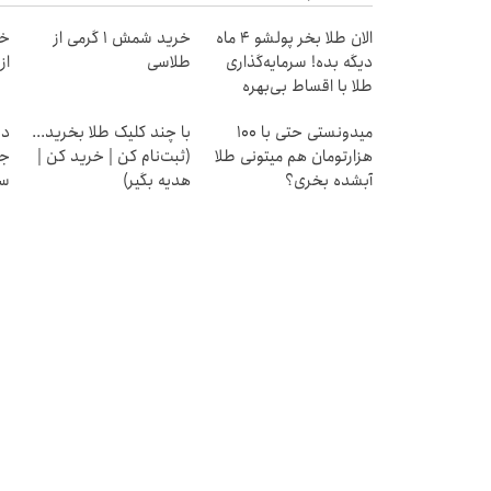
الان طلا بخر پولشو 4 ماه
خرید شمش 1 گرمی از
خر
دیگه بده! سرمایه‌گذاری
طلاسی
از ۰.۵ گرم تا ۰
طلا با اقساط بی‌بهره
میدونستی حتی با ۱۰۰
با چند کلیک طلا بخرید...
دن
هزارتومان هم میتونی طلا
(ثبت‌نام کن | خرید کن |
جد
آبشده بخری؟
هدیه بگیر)
سب
ق