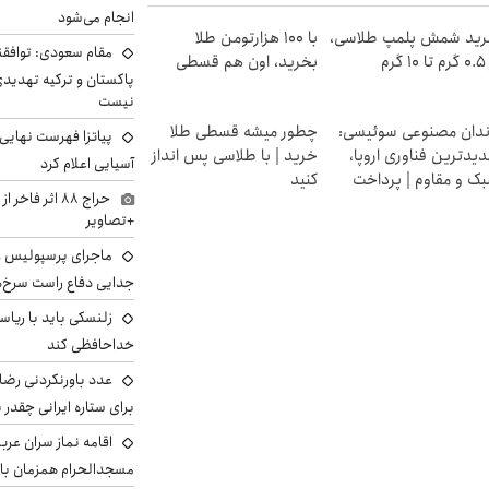
انجام می‌شود
ید شمش پلمپ طلاسی،
با ۱۰۰ هزارتومن طلا
مقام سعودی: توافقن
۱ گرم
بخرید، اون هم قسطی
پاکستان و ترکیه تهدید
نیست
دان مصنوعی سوئیسی:
چطور میشه قسطی طلا
پیاتزا فهرست نهایی 
یدترین فناوری اروپا،
خرید | با طلاسی پس انداز
آسیایی اعلام کرد
ک و مقاوم | پرداخت
کنید
حراج ۸۸ اثر ف
سطی
+تصاویر
ماجرای پرسپولیس و د
جدایی دفاع راست سرخ‌
زلنسکی باید با ریا
خداحافظی کند
عدد باورنکردنی رضای
برای ستاره ایرانی چقدر 
اقامه نماز سران عرب
مسجدالحرام همزمان با 