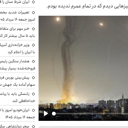
ایران شرط عمان را ق
یزهایی دیدم که در تمام عمرم ندیده بودم.
تغییرات شدید محصو
امروز جمعه ۱۶ مرداد ۱۴۰۵ را ببینند
خبر مهم برای متقاض
باید ۵ سال بیشتر کار کنند
وزیر خزانه‌داری آمری
با ایران را اعلام کرد
هشدار سنگین رئیس ا
فروخته‌شده بسیار بیشتر
سهام آماده یک جهش د
زلنسکی باید با ریا
خداحافظی کند
ایران‌خودرو امروز با
جمعه ۱۶ مرداد ۱۴۰۵
Play
سحر دولتشاهی سکو